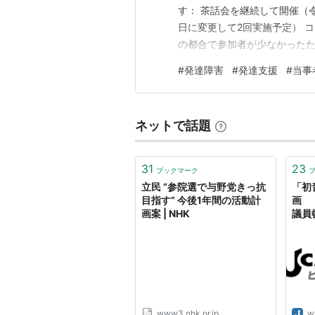
す： 茶話会を継続して開催（
日に変更して2回実施予定） 
の都合で参加者が少なかったた
トやイベント参加が決まってい
#
発達障害
#
発達支援
#
当事
将来に向けての提案とニーズの
動を検討されてはいかがでしょう
ネットで話題
31
23
ブックマーク
立民 “参院選で与野党きっ抗
「初
目指す” 今後1年間の活動計
画 
画案 | NHK
議員
www3.nhk.or.jp
w