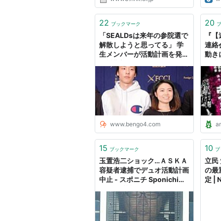
22
20
ブックマーク
「SEALDsは来年の参院選で
『【
解散しようと思ってる」 学
連絡
生メンバーが活動計画を発表
動き
- 弁護士ドットコムニュース
発表
www.bengo4.com
a
15
10
ブックマーク
ブ
玉置浩二ショック…ＡＳＫＡ
立民
容疑者逮捕でデュオ活動計画
の最
中止 - スポニチ Sponichi
定 |
Annex 芸能