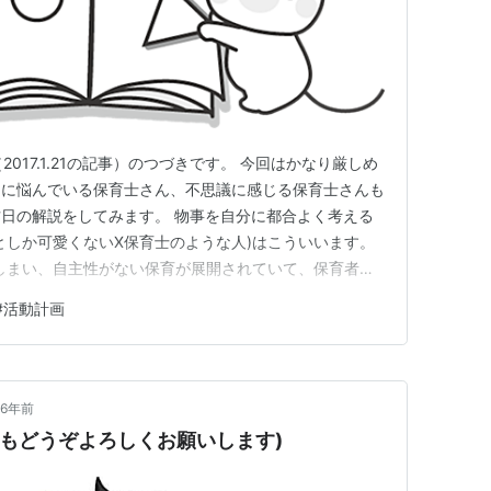
2017.1.21の記事）のつづきです。 今回はかなり厳しめ
とに悩んでいる保育士さん、不思議に感じる保育士さんも
日の解説をしてみます。 物事を自分に都合よく考える
としか可愛くないX保育士のような人)はこういいます。
しまい、自主性がない保育が展開されていて、保育者そ
ず、困った時に臨機応変に対応できない。 ②の方は
#
活動計画
分で考えて動いている」「自然に自主的な保育ができてい
のではなく、…
6年前
年もどうぞよろしくお願いします)