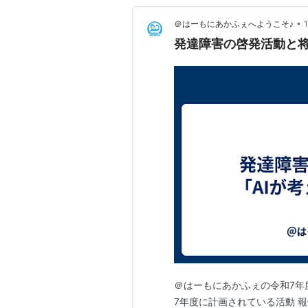
•
＠はーもにあかふぇへようこそ♪
発達障害の啓発活動と将
＠はーもにあかふぇの令和7年
7年度に計画されている活動 