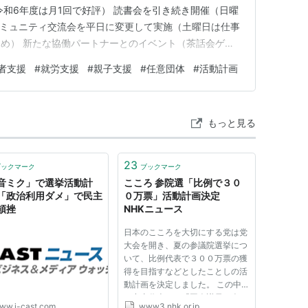
令和6年度は月1回で好評） 読書会を引き続き開催（日曜
コミュニティ交流会を平日に変更して実施（土曜日は仕事
め） 新たな協働パートナーとのイベント（茶話会ゲス
る） 講演会の継続（ニーズに合った内容で開催予定）
者支援
#
就労支援
#
親子支援
#
任意団体
#
活動計画
掘り起こし 報告書の成果と反省点を踏まえ、以下の活
か： 1. 当…
もっと見る
23
ブックマーク
ブックマーク
音ミク」で選挙活動計
こころ 参院選「比例で３０
「政治利用ダメ」で民主
０万票」活動計画決定
頓挫
NHKニュース
日本のこころを大切にする党は党
大会を開き、夏の参議院選挙につ
いて、比例代表で３００万票の獲
得を目指すなどとしたことしの活
動計画を決定しました。 この中
で中山代表は、「国会議員４人の
ww.j-cast.com
www3.nhk.or.jp