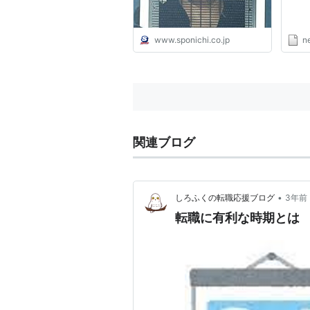
www.sponichi.co.jp
n
関連ブログ
•
しろふくの転職応援ブログ
3年前
転職に有利な時期とは