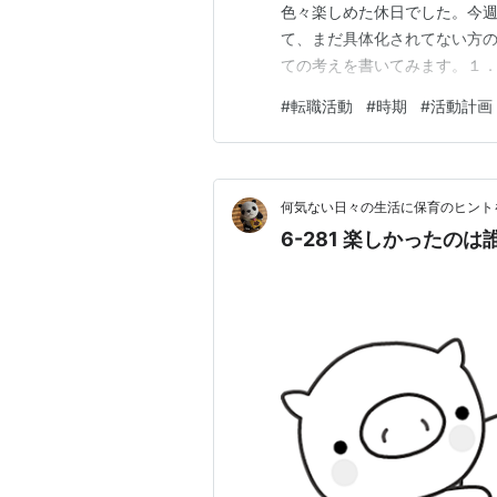
色々楽しめた休日でした。今
て、まだ具体化されてない方
ての考えを書いてみます。１
るか優先で １年のうち転職に
#
転職活動
#
時期
#
活動計画
多いので、みなさん気にされて
入社や10月入社、1月入社を
何気ない日々の生活に保育のヒント
6-281 楽しかったの