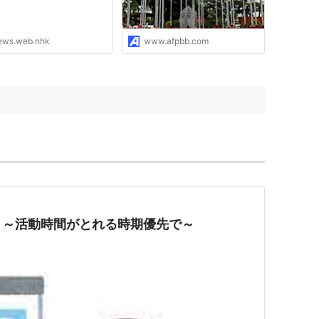
ews.web.nhk
www.afpbb.com
 ～活動時間がとれる時期優先で～