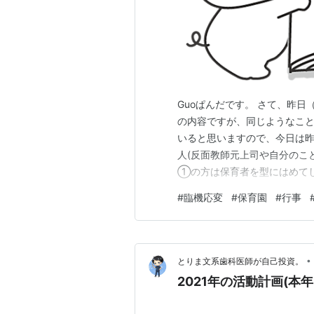
Guoぱんだです。 さて、昨日（
の内容ですが、同じようなこ
いると思いますので、今日は昨
人(反面教師元上司や自分のこ
①の方は保育者を型にはめて
れぞれの良いところが発揮され
#
臨機応変
#
保育園
#
行事
「みんながやる気を持って自
る」「一人が責任を持ってやる
•
とりま文系歯科医師が自己投資。
2021年の活動計画(本