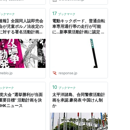
小さな政党になったが、日本にと
ってなくてはならない党だと多く
の人に知ってもらい、参議院選挙
17
ブックマーク
ブックマーク
に向け、すべてをかけて戦って...
速報】全国同人誌即売会
電動キックボード、普通自転
会が児童ポルノ法改定の
車専用通行帯の走行が可能
に対する署名活動計画を
に…新事業活動計画に認定 |
』
レスポンス
（Response.jp）
meblo.jp
response.jp
10
ックマーク
ブックマーク
 党大会 “選挙勝利が当面
太平洋諸島、合同警察活動計
重要目標” 活動計画を決
画を承認 豪発表 中国けん制
 NHKニュース
か