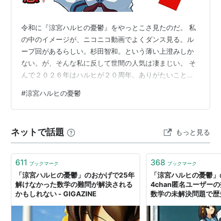
2006年放送時
原作・構成協力：谷川流
令和に『涼宮ハルヒの憂鬱』をやっとこさ見たのだ。 私
の中のイメージが、ニコニコ動画でよくダンス見る。ル
原作イラスト・キャラクター原案：いとうのいぢ
ープ回があるらしい。杉田智和。という薄い上澄みしか
監督：石原立也
ない。が、そんな私に反して世間の人気は凄まじい。 そ
超監督：涼宮ハルヒ
んで２０２６年はハルヒが２０周年。ありがたいことに
シリーズ演出：山本寛
配信も充実しているので、や～っと私は見るに至った。
#
涼宮ハルヒの憂鬱
シリーズ構成：涼宮ハルヒと愉快な仲間たち
くコ:彡感想です。
キャラクターデザイン・総作画監督：池田晶子
美術監督：田村せいき
ネットで話題
もっと見る
色彩設定：石田奈央美
撮影監督：田中淑子
611
368
ブックマーク
ブックマーク
編集：重村建吾
「涼宮ハルヒの憂鬱」のおかげで25年
「涼宮ハルヒの憂鬱」
音響監督：鶴岡陽太（楽音舎）
解けなかった数学の難問が解決される
4chan匿名ユーザー
かもしれない - GIGAZINE
数学の未解決問題で
音楽：神前暁
2021年に論文化
音楽制作：ランティス