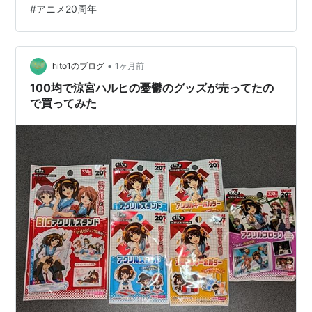
谷口：白石稔
#
アニメ20周年
ヒ アニメ20周年記念ver.』は、単なる記念アイテムとい
国木田：松元恵
う枠組みを完全に超越しています。目の前に立ち現れた
朝倉涼子：桑谷夏子
のは、あの頃画面越しに僕たちの心を強烈に揺さぶっ
た、エネルギッシュで圧倒的に愛おしいハルヒそのも
キョンの妹：あおきさやか
•
hito1のブログ
1ヶ月前
の。造形、色彩、シワの一本に至るまでフェ…
シャミセン：緒方賢一
100均で涼宮ハルヒの憂鬱のグッズが売ってたの
で買ってみた
コンピ研部長：小伏伸之
喜緑江美里：白鳥由里
新川：大塚明夫
森園生：大前茜
多丸圭一：井上和彦
多丸裕：森川智之
ラジオ
「涼宮ハルヒの憂鬱
SOS団ラジオ支部
」
放送局