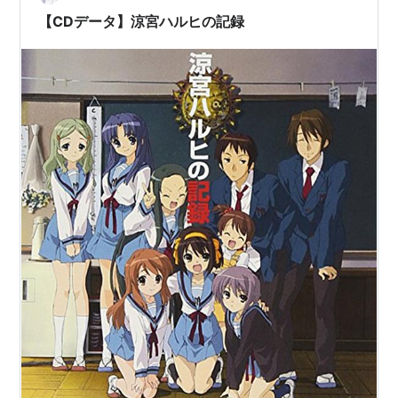
03
02
寛
原孝
原孝
光良
ル缶」の期間限定販売！！との…
【CDデータ】涼宮ハルヒの記録
話
話
将
将
第
涼宮ハルヒの退屈
第
村元
吉岡
吉岡
池田
04
07
克彦
忍
忍
和美
話
話
荒谷
朋恵
第
涼宮ハルヒの憂鬱
第
山本
坂本
坂本
堀口
05
III
03
寛
一也
一也
悠紀
話
話
子
第
孤島症候群(前編)
第
村元
吉岡
吉岡
荒谷
06
09
克彦
忍
忍
朋恵
話
話
荒谷
朋恵
第
ミステリックサイ
第
ジョ
石立
石立
西屋
07
ン
08
ー伊
太一
太一
太志
話
話
藤
第
孤島症候群(後編)
第
志茂
荒谷
荒谷
門脇
08
10
文彦
朋恵
朋恵
聡
話
話