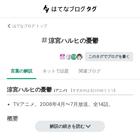
はてなブログ トップ
涼宮ハルヒの憂鬱
このタグでブログを書く
言葉の解説
ネットで話題
関連ブログ
涼宮ハルヒの憂鬱
(
アニメ
)
【
すずみやはるひのゆううつ
】
TVアニメ。2006年4月〜7月放送。全14話。
概要
解説の続きを読む
京都アニメーションの名を一躍高め、主演の平野綾
や茅原実里がブレイクする契機となった話題作。作