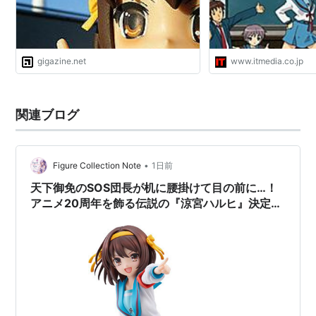
アニメーション制作：京都アニメーション
製作：SOS団
2009年放送時
gigazine.net
www.itmedia.co.jp
原作・構成協力：谷川流
原作イラスト・キャラクター原案：いとうのいぢ
関連ブログ
団長補佐（監督）：武本康弘
団長代理（助監督）：石原立也
•
Figure Collection Note
1日前
団長：涼宮ハルヒ
天下御免のSOS団長が机に腰掛けて目の前に…！
シリーズ構成：涼宮ハルヒとやっぱり愉快な仲間た
アニメ20周年を飾る伝説の『涼宮ハルヒ』決定版
ち
フィギュアが神がかり的な造形美で降臨！
キャラクターデザイン：池田晶子
総作画監督：西屋太志
美術監督：田村せいき
色彩設計：石田奈央美
撮影監督：中上竜太