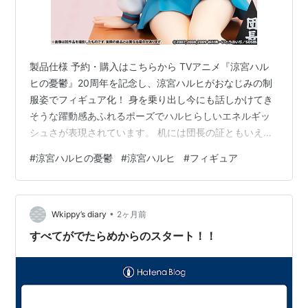
c/w：「涼宮ハルヒの憂鬱
SOS団ラジオ支部
」
ED「うぇるかむUNKNOWN」
備考：オリコンウィークリーランキング 初動5
位、オリコンゴールドディスク認定
製品仕様 予約・購入はこちらから TVアニメ『涼宮ハル
ED2：「止マレ！」／平野綾，茅原実里，後藤邑子
ヒの憂鬱』20周年を記念し、涼宮ハルヒがおなじみの制
作詞：畑亜貴 作曲：田代智一 編曲：安藤高弘
服姿でフィギュア化！ 身を乗り出し今にも話しかけてき
備考：2009年新作分
そうな躍動感あふれるポーズでハルヒらしいエネルギッ
シュさが表現されています。 机には団長の証ともいえる
涼宮ハルヒの憂鬱
(
読書
)
【
すずみやはるひのゆううつ
】
「団長卓上サイン」も付属。 涼宮ハルヒの憂鬱 涼宮ハル
#
涼宮ハルヒの憂鬱
#
涼宮ハルヒ
#
フィギュア
ヒ アニメ20周年記念ver. 1/7 完成品フィギュア
谷川流の小説。「涼宮ハルヒ」シリーズの第1作。
[KADOKAWA] 製品仕様 塗装済み完成品 【スケール】1/7
角川スニーカー文庫より，2003年6月刊行。イラスト：
【サイズ】全高：約200mm 【素材】プラスチック 発売
いとうのいぢ。
•
日： ２７年０２月未定 参考価格： 22,990円(税込) 予
Wkippy’s diary
2ヶ月前
ISBN:4044292019
約・購入はこちらから 涼宮ハルヒの憂鬱 涼宮…
すべてがでたらめからのスタート！！
「ただの人間には興味ありません。この中に宇宙
人、未来人、超能力者がいたら、あたしのところ