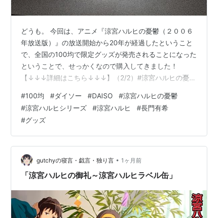
サンテレビジョン：2009/04/02〜 毎週木曜日
24:40〜
どうも。 今回は、アニメ『涼宮ハルヒの憂鬱（２００６
テレ玉：2009/04/02〜 毎週木曜日 25:00〜
年放送版）』の放送開始から20年が経過したということ
新潟テレビ21：2009/04/02〜 毎週木曜日 25:45〜
で、全国の100均で限定グッズが発売されることになった
TOKYO MX：2009/04/03〜 毎週金曜日 26:30〜
ということで、せっかくなので購入してきました！
【↓↓↓詳細はこちら↓↓↓】（2/2）#涼宮ハルヒの憂鬱
tvk：2009/04/03〜 毎週金曜日 27:15〜
pic.twitter.com/2Oh60VrZL8 — Friend Characters（フ
TVQ：2009/04/04〜 毎週土曜日 26:40〜
#
100均
#
ダイソー
#
DAISO
#
涼宮ハルヒの憂鬱
レンドキャラクターズ）【公式】 (@friendcharacter)
テレビ和歌山：2009/04/05〜 毎週日曜日 25:10〜
#
涼宮ハルヒシリーズ
#
涼宮ハルヒ
#
長門有希
June 26, 2026 早速1,100円分を購入して参りました。
#
グッズ
テレビ北海道：2009/04/06〜 毎週月曜日 25:30〜
BIGアクリルスタンド(330円)が1点、アクリルスタンド
広テレ：2009/04/07〜 毎週火曜日 25:29〜
(110円)が2点、アクリルキーホルダー(…
KBS京都：2009/04/07〜 毎週火曜日 25:00〜
•
gutchyの寝言・戯言・独り言
1ヶ月前
チバテレ：2009/04/07〜 毎週火曜日 26:00〜
「涼宮ハルヒの御礼～涼宮ハルヒラベル缶」
奈良テレビ放送：2009/04/07〜 毎週火曜日
26:00〜
仙台放送：2009/04/07〜 毎週火曜日 26:08〜