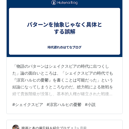
第
涼宮ハルヒの憂
-
-
-
-
-
04
鬱 IV
話
第
涼宮ハルヒの憂
-
-
-
-
-
05
鬱 V
話
第
涼宮ハルヒの憂
-
-
-
-
-
06
鬱 VI
話
「物語のパターンはシェイクスピアの時代に出つくし
第
涼宮ハルヒの退
-
-
-
-
-
た」論の面白いところは、「シェイクスピアの時代でも
07
屈
話
『涼宮ハルヒの憂鬱』を書くことは可能だった」という
結論になってしまうところなのだ。総力戦による敗戦を
第
笹の葉ラプソデ
志茂
武本
武本
西屋
-
経て貴族階級が没落し、基本的人権が確立された戦後日
08
ィ
文彦
康弘
康弘
太志
話
本社会を前提としないと。
#
シェイクスピア
#
涼宮ハルヒの憂鬱
#
小説
https://x.com/skryta/status/2066222791553400934
第
ミステリックサ
-
-
-
-
-
この主張には大きく２つの問題がある。まず１つは、具
09
イン
話
体的な名詞など装飾をパターンと誤認している事。よく
•
言われる物語のパターンはシェイクスピアの時代に出つ
映画と本の備忘録＆紹介ブログ
2ヶ月前