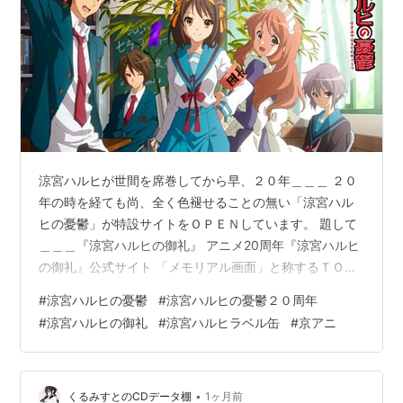
メ〜テレ：2009/04/14〜 毎週火曜日 27:25〜
Youtube角川アニメチャンネル
毎週水曜日22:00〜
（1週間配信だったが、17話より、24時間限定に短
縮）
サブタイトル
2006年放送時
涼宮ハルヒが世間を席巻してから早、２０年＿＿＿ ２０
年の時を経ても尚、全く色褪せることの無い「涼宮ハル
放送
サブタイトル
構成
脚本
絵コ
演出
作画
ヒの憂鬱」が特設サイトをＯＰＥＮしています。 題して
話数
話数
ンテ
監督
＿＿＿『涼宮ハルヒの御礼』 アニメ20周年『涼宮ハルヒ
第
朝比奈ミクルの冒
第11
山本
山本
山本
門脇
の御礼』公式サイト 「メモリアル画面」と称するＴＯＰ
01
険 Episode 00
話
寛
寛
寛
聡
ページには、次々と映し出されるアニメカット画の数々
話
#
涼宮ハルヒの憂鬱
#
涼宮ハルヒの憂鬱２０周年
に、あの頃の思い出が蘇ります。 サイト内≪NEWS(新着
#
涼宮ハルヒの御礼
#
涼宮ハルヒラベル缶
#
京アニ
第
涼宮ハルヒの憂鬱 I
第
石原
石原
石原
池田
情報)≫では、「ハルヒ情報」が盛り沢山。 ＪＲ東海が主
02
01
立也
立也
立也
晶子
催する人気コンテンツ「推し旅」もコラボ企画が絶賛、
話
話
開催中です。 そんな中＿＿＿（勿論、自分は知っていま
した！）、サントリー自販機による「涼宮ハルヒ・ラベ
•
くるみすとのCDデータ棚
1ヶ月前
第
涼宮ハルヒの憂鬱 II
第
山本
北之
北之
米田