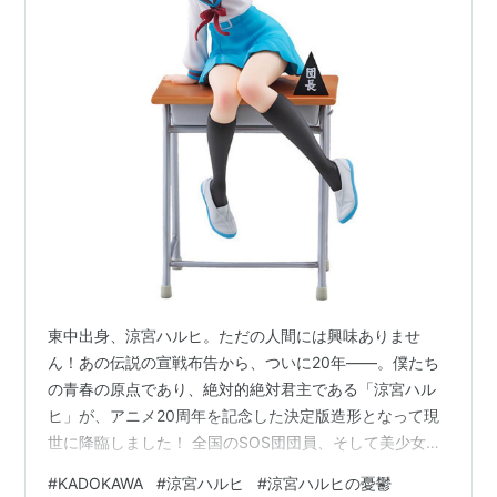
編集：重村建吾
音響監督：鶴岡陽太
音楽：神前暁
アニメーション制作：京都アニメーション
製作協力：角川書店、角川メディアハウス
製作：SOS団（角川書店、角川映画、京都アニメー
ション、クロックワークス、ランティス）
キャスト
キョン：杉田智和
東中出身、涼宮ハルヒ。ただの人間には興味ありませ
涼宮ハルヒ：平野綾
ん！あの伝説の宣戦布告から、ついに20年——。僕たち
長門有希：茅原実里
の青春の原点であり、絶対的絶対君主である「涼宮ハル
朝比奈みくる：後藤邑子
ヒ」が、アニメ20周年を記念した決定版造形となって現
古泉一樹：小野大輔
世に降臨しました！ 全国のSOS団団員、そして美少女フ
ィギュアの造形美を愛してやまないすべての紳士淑女の
鶴屋さん：松岡由貴
#
KADOKAWA
#
涼宮ハルヒ
#
涼宮ハルヒの憂鬱
皆さん、心の準備はできていますか？今回の『涼宮ハル