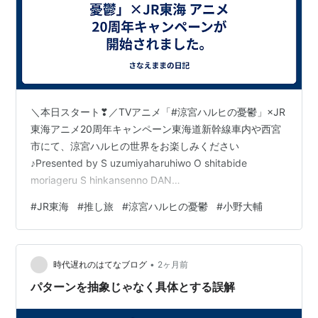
話
話
2009年放送分
2006年放送分については、上記を参照。
放
サブタイトル
脚本
絵コ
演出
作画
備考
＼本日スタート❣／TVアニメ「#涼宮ハルヒの憂鬱」×JR
送
ンテ
監督
東海アニメ20周年キャンペーン東海道新幹線車内や西宮
話
数
市にて、涼宮ハルヒの世界をお楽しみください
♪Presented by S uzumiyaharuhiwo O shitabide
第
涼宮ハルヒの憂
-
-
-
-
-
moriageru S hinkansenno DAN
01
鬱 I
話
pic.twitter.com/pVZmtXH81e— 推し旅【JR東海公式】
#
JR東海
#
推し旅
#
涼宮ハルヒの憂鬱
#
小野大輔
(@oshitabi_update) 2026年6月19日 詳細は👇
第
涼宮ハルヒの憂
-
-
-
-
-
https://t.co/z28oKwi8JJ— 推し旅【JR東海公式】
02
鬱 II
(@oshitabi_update) 2026年6月19日
話
•
時代遅れのはてなブログ
2ヶ月前
第
涼宮ハルヒの憂
-
-
-
-
-
パターンを抽象じゃなく具体とする誤解
03
鬱 III
話