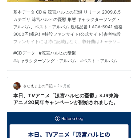
第
サムデイ イン ザ レ
第
谷川
山本
北之
米田
基本データ CD名 涼宮ハルヒの記録 リリース 2009.8.5
09
イン
14
流
寛
原孝
光良
カテゴリ 涼宮ハルヒの憂鬱 形態 キャラクターソング・
話
話
将
アルバム、ベスト・アルバム 規格品番 LACA-5941 価格
第
涼宮ハルヒの憂鬱
第
石原
石立
石立
西屋
3000円(税込) ※特設ファンサイト(公式サイト)参考特設
10
IV
04
立也
太一
太一
太志
ファンサイトには特に記載はなく、収録曲はキャラソン
話
話
のみなのですが、Wikipediaではベスト・アルバムになっ
#
CDデータ
#
涼宮ハルヒの憂鬱
第11
射手座の日
第
賀東
武本
武本
堀口
ていました。似ていますが『涼宮ハルヒの記憶』とは別
話
13
招二
康弘
康弘
悠紀
#
キャラクターソング・アルバム
#
ベスト・アルバム
のCDです。 収録曲リスト 1.パラレルDays 歌:涼宮ハルヒ
話
子
(平野綾) 2.SOSならだいじょーぶ 歌:涼宮ハルヒ(平野綾)
第
ライブアライブ
第
山本
山本
山本
門脇
3.雪、無音、窓辺にて。 歌:長門有希(茅原実里)
12
12
寛
寛
寛
聡
4.SELEC…
•
さなえままの日記
2ヶ月前
話
話
門脇
聡
本日、TVアニメ「涼宮ハルヒの憂鬱」×JR東海
アニメ20周年キャンペーンが開始されました。
第
涼宮ハルヒの憂鬱
第
志茂
北之
北之
米田
13
V
05
文彦
原孝
原孝
光良
話
話
将
将
第
涼宮ハルヒの憂鬱
第
志茂
石原
石原
池田
14
VI
06
文彦
立也
立也
晶子