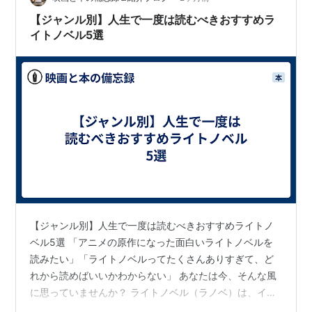
第
孤島症候群(前
-
-
-
-
-
くしたとは論理的思考とは何かが示したような展開の分
【ジャンル別】人生で一度は読むべきおすすめラ
10
編)
布である。論理的思考とは何かでは…
話
イトノベル5選
第
孤島症候群(後
-
-
-
-
-
11
編)
話
第
エンドレスエイ
賀東
米田
米田
高橋
-
12
ト I
招二
光良
光良
真梨
話
子
第
エンドレスエイ
武本
荒谷
荒谷
西屋
15498
13
ト II
康弘
朋恵
朋恵
太志
回目
話
第
エンドレスエイ
武本
三好
三好
高橋
15499
【ジャンル別】人生で一度は読むべきおすすめライトノ
14
ト III
康弘
一郎
一郎
博行
回目
話
ベル5選 「アニメの原作になった面白いライトノベルを
読みたい」「ライトノベルってたくさんありすぎて、ど
第
エンドレスエイ
武本
高雄
高雄
植野
15513
れから読めばいいかわからない」 あなたは今、そんな風
15
ト IV
康弘
統子
統子
千世
回目
話
子
に思っていませんか？ ライトノベル（ラノベ）は、イラ
ストが可愛くて読みやすいだけでなく、一般的な小説に