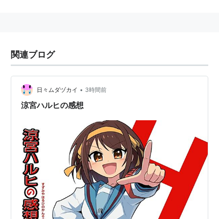
中の時系列をバラバラにして放送するという奇抜な
手法も話題となった。
2009年4月〜10月に新シリーズ全28話が放送され
た。当初は作中の時系列順に整理しての再放送と告
関連ブログ
知されたが、新作エピソード（「笹の葉ラプソデ
ィ」「エンドレスエイト」「涼宮ハルヒの溜息」
等）14話が追加され全28話となった。
•
日々ムダヅカイ
3時間前
2010年2月、劇場版アニメーション映画『
涼宮ハルヒ
涼宮ハルヒの感想
の消失
』が公開。
2009年2月〜5月、スピンオフ『涼宮ハルヒちゃんの
憂鬱』『にょろーん ちゅるやさん』がネット配信。
2015年4月〜6月、スピンオフ『長門有希ちゃんの消
失』が放送。
20127年4月より、BSプレミアムで再放送。
スタッフ