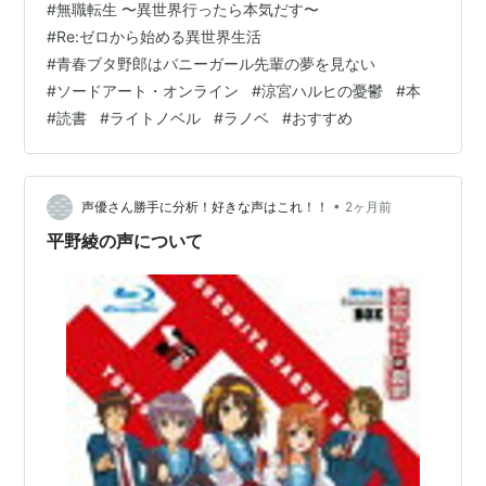
第
エンドレスエイ
武本
石原
石原
池田
15521
#
無職転生 〜異世界行ったら本気だす〜
負けないくらい深いストーリーや、胸を熱くする感動が
16
ト V
康弘
立也
立也
和美
回目
#
Re:ゼロから始める異世界生活
話
詰まった作品がたくさんあります。国内外で大きな社会
#
青春ブタ野郎はバニーガール先輩の夢を見ない
現象を巻き起こすほどのパワーを持ったエンターテイン
第
エンドレスエイ
武本
北之
北之
門脇
15524
#
ソードアート・オンライン
#
涼宮ハルヒの憂鬱
#
本
メントです。 しかし、本屋の棚を埋め尽くす大量の作品
17
ト VI
康弘
原孝
原孝
未来
回目
#
読書
#
ライトノベル
#
ラノベ
#
おすすめ
の中から、本当に人生に残るような「名著」を探し出す
話
将
将
のは大変ですよね。 この記事では、人生で一…
第
エンドレスエイ
武本
石立
石立
秋竹
15527
18
ト VII
康弘
太一
太一
斉一
回目
話
•
声優さん勝手に分析！好きな声はこれ！！
2ヶ月前
平野綾の声について
第
エンドレスエイ
村元
米田
米田
高橋
15532
19
ト VIII
克彦
光良
光良
真梨
回目
話
子
第
涼宮ハルヒの溜
谷川
山田
山田
高橋
-
20
息 I
流
尚子
尚子
博行
話
第
涼宮ハルヒの溜
村元
高雄
高雄
植野
-
21
息 II
克彦
統子
統子
千世
話
子
第
涼宮ハルヒの溜
ジョ
石原
石原
池田
-