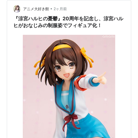
声も素晴らしい！！ 「アイシールド21」姉崎まもり役 声
28
レイン
を少し絞って出しているとセイセイは分析！ 涼宮ハ…
•
アニメ大好き館
2ヶ月前
話
『涼宮ハルヒの憂鬱』20周年を記念し、涼宮ハル
ヒがおなじみの制服姿でフィギュア化！
主題歌
OP1：「
冒険でしょでしょ？
」／平野綾
作詞：畑亜貴 作曲：冨田暁子 編曲：藤田淳平
c/w：「涼宮ハルヒの憂鬱
SOS団ラジオ支部
」
OP「風読みリボン」
備考：オリコンウィークリーランキング 初動10位
OP2：「
Super Driver
」／平野綾
作詞：畑亜貴 作曲・編曲：神前暁
備考：2009年新作分、オリコンウィークリーラン
キング 初動3位
ED1：「ハレ晴レユカイ」／平野綾，茅原実里，後藤
邑子
作詞：畑亜貴 作曲：田代智一 編曲：安藤高弘