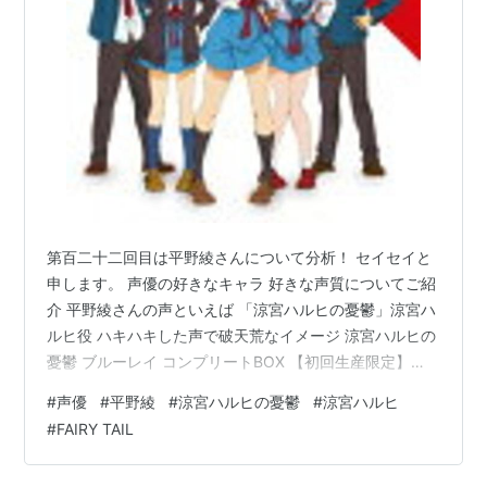
22
息 III
ー伊
立也
立也
和美
話
藤
第
涼宮ハルヒの溜
武本
北之
北之
門脇
-
23
息 IV
康弘
原孝
原孝
未来
話
将
将
第
涼宮ハルヒの溜
石原
石立
石立
秋竹
-
24
息 V
立也
太一
太一
斉一
話
第
朝比奈ミクルの
-
-
-
-
-
第百二十二回目は平野綾さんについて分析！ セイセイと
25
冒険 Episode 00
申します。 声優の好きなキャラ 好きな声質についてご紹
話
介 平野綾さんの声といえば 「涼宮ハルヒの憂鬱」涼宮ハ
第
ライブアライブ
-
-
-
-
-
ルヒ役 ハキハキした声で破天荒なイメージ 涼宮ハルヒの
26
憂鬱 ブルーレイ コンプリートBOX 【初回生産限定】
話
【Blu-ray】 [ 平野綾 ]価格: 33440 円楽天で詳細を見る
#
声優
#
平野綾
#
涼宮ハルヒの憂鬱
#
涼宮ハルヒ
第
射手座の日
-
-
-
-
-
涼宮ハルヒだから許させるわがままが見ていて気持ちい
27
#
FAIRY TAIL
い！ ハキハキとした高音が平野綾さんの声の魅力だとセ
話
イセイは分析！！ そして平野綾さんは優しいお姉さんの
第
サムデイ イン ザ
-
-
-
-
-