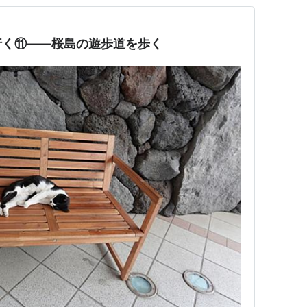
行く⑪――桜島の遊歩道を歩く