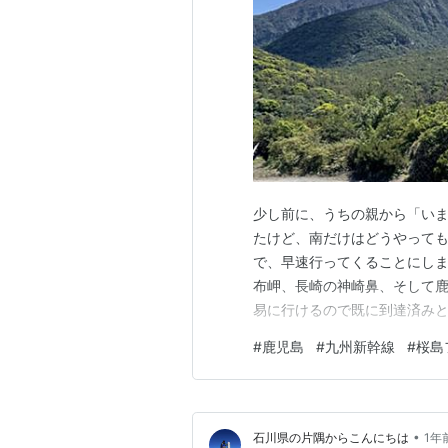
少し前に、うちの親から「い
たけど、南だけはどうやって
で、早速行ってくることにしま
布岬、長崎の神崎鼻、そして
易に行けるので既に到達済みと
らいなので、北の２つは親戚に
#
鹿児島
#
九州新幹線
#
桜島
www.city.wakkanai.h
ぼ不可能。 調べてみれば202
•
石川県の片隅からこんにちは
1年