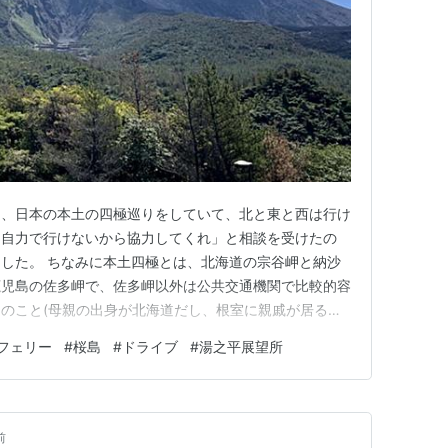
ま、日本の本土の四極巡りをしていて、北と東と西は行け
も自力で行けないから協力してくれ」と相談を受けたの
した。 ちなみに本土四極とは、北海道の宗谷岬と納沙
鹿児島の佐多岬で、佐多岬以外は公共交通機関で比較的容
のこと(母親の出身が北海道だし、根室に親戚が居るぐ
連れて行ってもらったのかもしれない)。
フェリー
#
桜島
#
ドライブ
#
湯之平展望所
okkaido.jpしかしこの佐多岬だけは、公共交通機関での訪問がほ
6年現在で…
前