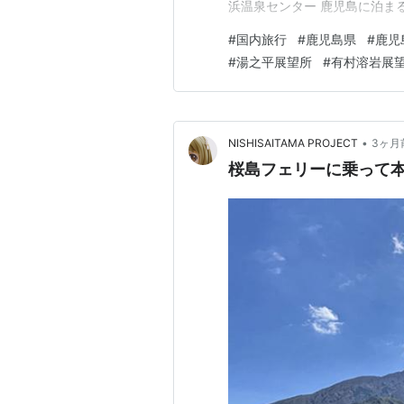
浜温泉センター 鹿児島に泊まる 
伊集院店 桜島を巡る 今回は
#
国内旅行
#
鹿児島県
#
鹿児
フェリーでアクセスでき、鹿児
#
湯之平展望所
#
有村溶岩展
なら2…
•
NISHISAITAMA PROJECT
3ヶ月
桜島フェリーに乗って