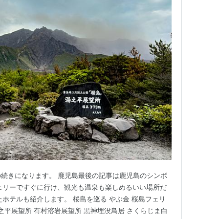
この記事の続きになります。 鹿児島最後の記事は鹿児島のシンボ
ェリーですぐに行け、観光も温泉も楽しめるいい場所だ
たホテルも紹介します。 桜島を巡る やぶ金 桜島フェリ
之平展望所 有村溶岩展望所 黒神埋没鳥居 さくらじま白