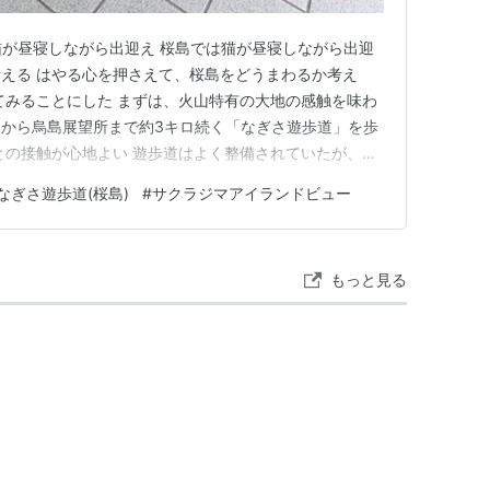
 猫が昼寝しながら出迎え 桜島では猫が昼寝しながら出迎
か考える はやる心を押さえて、桜島をどうまわるか考え
てみることにした まずは、火山特有の大地の感触を味わ
から烏島展望所まで約3キロ続く「なぎさ遊歩道」を歩
との接触が心地よい 遊歩道はよく整備されていたが、行
」との接触という感じ。遊歩道の周囲の岩石は、1914
なぎさ遊歩道(桜島)
#
サクラジマアイランドビュー
 荒れたままの波打ち際 荒れたままの波打ち際。 木立越
越しの噴火…
もっと見る