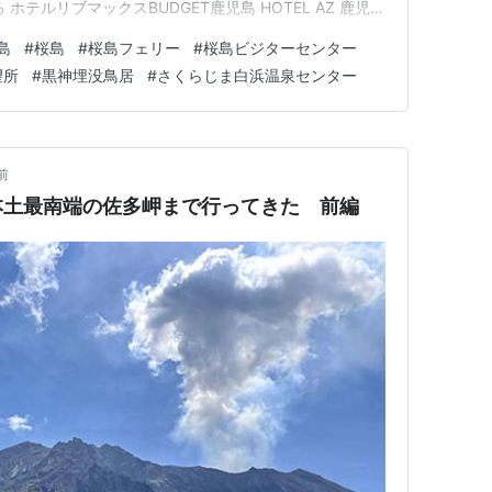
ホテルリブマックスBUDGET鹿児島 HOTEL AZ 鹿児島
、鹿児島のシンボルである「桜島」を紹介。 鹿児島からは
島
#
桜島
#
桜島フェリー
#
桜島ビジターセンター
島駅の近くにフェリー乗り場がある。 乗船。 乗客だけ
望所
#
黒神埋没鳥居
#
さくらじま白浜温泉センター
前
本土最南端の佐多岬まで行ってきた 前編