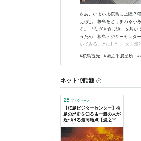
さあ、いよいよ桜島に上陸!?
え(笑)。 桜島をどうまわる
る。 「なぎさ遊歩道」を歩い
うため、桜島ビジターセンター
いてみることにした。 大自然
きかう人も少なく「ザ・大自然
#
桜島観光
#
湯之平展望所
#
年の大正溶岩が固まったもの。
しの噴火口も格別 枯れた木立
ネットで話題
25
ブックマーク
【桜島ビジターセンター】桜
島の歴史を知る＆一般の人が
近づける最高地点【湯之平展
望所】 - 雪猫の軽滑★ブログ