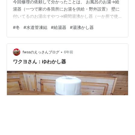
今回修理の依頼して分かったことは、 お風呂のお湯→給
湯器（一つで家の各箇所にお湯を供給・野外設置） 壁に
付いてるのお湯出すやつ→瞬間湯沸かし器（一か所で使
う・屋内設置） 同じものだと思っていた。
#
冬
#
水道管凍結
#
給湯器
#
湯沸かし器
•
fwssのえっさんブログ
6年前
ワクヨさん：ゆわかし器