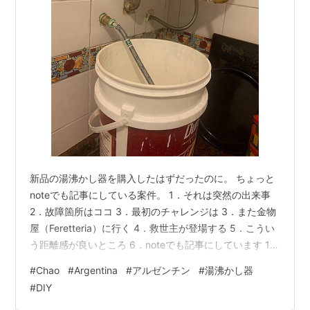
新品の湯沸かし器を購入したはずだったのに。 ちょっと
noteでも記事にしている案件。 1．それは突然の出来事
2．故障箇所はココ 3．最初のチャレンジは 3．また金物
屋（Feretteria）に行く 4．救世主が登場する 5．こうい
う距離感が良いところ 6．noteでも記事にしています 1．
それは突然の出来事 突然、湯沸かし器のあるキッチンか
#
Chao
#
Argentina
#
アルゼンチン
#
湯沸かし器
ら『シュー！』という音がした。訳もわからず見に行っ
#
DIY
た時には辺りが水浸しに。 湯沸し器にお湯を供給するホ