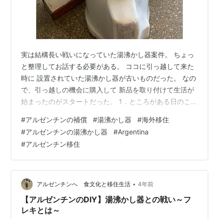
実は結構長い戦いになっていた湯沸かし器案件。 ちょっ
と整理してお話する必要がある。 ココに引っ越して来た
時に 設置されていた湯沸かし器が古いものだった。 なの
で、引っ越しの機会に購入して 新品を取り付けて生活が
始まったのがスタートだった。 1．ところがある日のこと
2．Facebookから連絡する 3．どんな配達だったか 4．
#
アルゼンチンの補償
#
湯沸かし器
#
海外移住
取り外しが始まる 5．キレイに無くなったところで完了
#
アルゼンチンの湯沸かし器
#
Argentina
6．note＆Twitterも更新しています 1．ところがある日の
#
アルゼンチン移住
こと アルゼンチンの湯沸かし器、タンク式になっていて
そのタンクで事前にお湯を沸かして供給するって仕組
み。 なので、結構な重量の負荷がかかる。 そういう…
•
アルゼンチンへ 食文化と移住生活
4年前
【アルゼンチンのDIY】湯沸かし器との戦い～フ
レキとは～