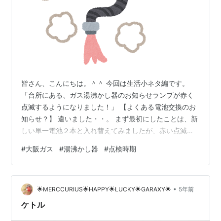
皆さん、こんにちは。＾＾ 今回は生活小ネタ編です。
「台所にある、ガス湯沸かし器のお知らせランプが赤く
点滅するようになりました！」 【よくある電池交換のお
知らせ？】 違いました・・。 まず最初にしたことは、新
しい単一電池２本と入れ替えてみましたが、赤い点滅ラ
ンプに変わりはありませんでした。 えー故障したんか
#
大阪ガス
#
湯沸かし器
#
点検時期
な？？毎日頻繁に使うものなので、故障すると困ります
ね。 【かなり古い給湯器使ってんの？】 そうでもありま
せん、２０１５年の８月に新しい物に替えたので、ガス
•
給湯器としてはそんなに古くないですよね？ これの前に
🌟MERCCURIUS🌟HAPPY🌟LUCKY🌟GARAXY🌟
5年前
使用してたガス給湯器は確か１５～６年使用してたよう
ケトル
に思います。 その時も、交換に来て頂…