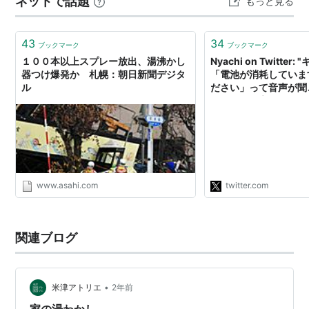
ネットで話題
もっと見る
43
34
ブックマーク
ブックマーク
１００本以上スプレー放出、湯沸かし
Nyachi on Twitte
器つけ爆発か 札幌：朝日新聞デジタ
「電池が消耗していま
ル
ださい」って音声が聞
ど、それを言ったのが
かガス台なのか炊飯器
なのか報知器なのかア
ンターホンなのか分か
ろそろ家電は話す前に
い。"
www.asahi.com
twitter.com
関連ブログ
•
米津アトリエ
2年前