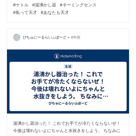
苗字＋ケトル （例えば 山田ケトル みたいな） あなたは
#
ケトル
#
湯沸かし器
#
ネーミングセンス
今日から山田ケトルです 🌟✨🌟✨🌟✨🌟✨🌟 天才♬マー
#
私って天才
#
あなたも天才
キュリー♬ によって名付けられた者は その後 イキイキ
と人生を生き出す者が多い どうやら自分への肯定感が増
すらしい 今日も ケトル発動してわーわーとうるさかった
ので 今日もケトルだね と言ったら 『そう！鋼鉄製の…
•
ぴちゅにーるらいふぼーど
6年前
湯沸かし器治った！ これでお手てが冷たくならないぜ！
今後は壊れないよにちゃんと水抜きをしよう。 ちなみに