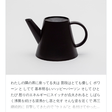
わたしの隣の席に座ってる夫は 普段はとても優しく ポワ
ーン と してて 基本明るいハッピーパーソン そして ひと
たび 怒りのエネルギーにスイッチが点火されると しばら
く沸騰を続ける湯沸かし器と化す そんな姿を近くで 再三
継続的に 目撃してきたので ”ケトル”と 名付けてやった