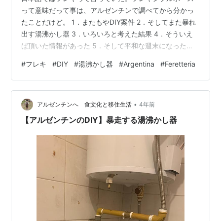
って意味だって事は、アルゼンチンで調べてから分かっ
たことだけど。 1．またもやDIY案件 2．そしてまた暴れ
出す湯沸かし器 3．いろいろと考えた結果 4．そういえ
ば頂いた情報があった 5．そして平和な週末になった
6．noteも更新しています。（一部有料です） 1．またも
#
フレキ
#
DIY
#
湯沸かし器
#
Argentina
#
Feretteria
やDIY案件 今の住まいに引っ越してから、水回りのトラ
ブルが頻発している。何もないことがないまま、あっと
いう間に最初の1か月が過ぎていた。 でも生活は軌道に乗
•
り始めている。毎朝40分の登校時間も二人で何とか乗り
アルゼンチンへ 食文化と移住生活
4年前
切るようになった。父はその道のりを2往復するという現
【アルゼンチンのDIY】暴走する湯沸かし器
実が問題だけれど…