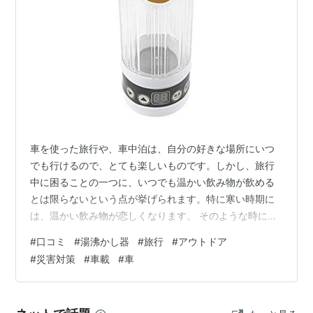
車を使った旅行や、車中泊は、自分の好きな場所にいつ
でも行けるので、とても楽しいものです。しかし、旅行
中に困ることの一つに、いつでも温かい飲み物が飲める
とは限らないという点が挙げられます。特に寒い時期に
は、温かい飲み物が恋しくなります。 そのような時に便
利なのが、JPNから販売されている「ワクヨさん」湯沸
#
口コミ
#
湯沸かし器
#
旅行
#
アウトドア
器です。この湯沸器があれば、車のシガーソケットから
#
災害対策
#
車載
#
車
電源を取って、いつでもどこでもお湯を沸かすことが可
能です。温かいコーヒーやお茶を飲んで、ほっと一息つ
くことができるでしょう。