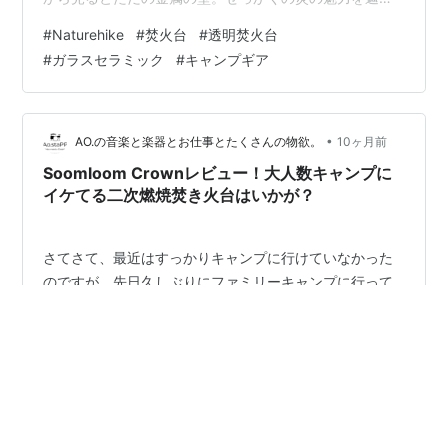
てしまうのは、キャンパーとして少しもったいないと感
#
Naturehike
#
焚火台
#
透明焚火台
じていました。 この「炎を遮る壁」問題を解決するかも
#
ガラスセラミック
#
キャンプギア
しれない、画期的な焚き火台がNaturehikeから出てまし
た。それが「4面透明デザイン焚き火台」です。 今回
は、私がこの次世代ガジェットのスペックとデザインを
徹底的に分析し、なぜこれがキャンパーの次の「買い」
•
AO.の音楽と楽器とお仕事とたくさんの物欲。
10ヶ月前
になるのか、その可能性を語らせてくだ…
Soomloom Crownレビュー！大人数キャンプに
イケてる二次燃焼焚き火台はいかが？
さてさて、最近はすっかりキャンプに行けていなかった
のですが、先日久しぶりにファミリーキャンプに行って
きました。子供たちも大きくなってきて、焚き火を囲ん
でのんびり話す時間が本当に楽しいんですよね。そんな
中で「もっと大きな焚き火台が欲しいな」と漠然と思っ
ていたところ、見つけてしまったのがSoomloomの二次
#
焚火台
#
二次燃焼
#
Soomloom Crown
燃焼焚火台 Crownです。これがもう、名前の通り「王
冠」のような堂々たる佇まいで、一目惚れしてしまいま