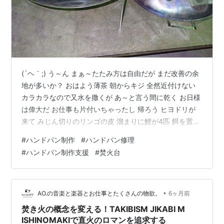
(´ヘ｀;) う～ん まぁ～たたみ方は自由だが まだ改善の余
地が多いか？ おはよう薄茶 朝からキジ 全然近付けない
カラカラなので又水を撒くが あ～と言う間に乾く お日様
は偉大だ お仕事も片付いちゃったし 帰ろう ヒヨドリが
来て みじん切りのリンゴの皮 溜まりに鯉が4匹 餌を置い
てけカラス 何となく夕焼け
#
ハンドパン制作
#
ハンドパン修理
#
ハンドパン制作支援
#
焚火台
•
AO.の音楽と楽器とお仕事とたくさんの物欲。
6ヶ月前
焚き火の概念を変える！TAKIBISM JIKABI M
ISHINOMAKIで直火のロマンを追求する