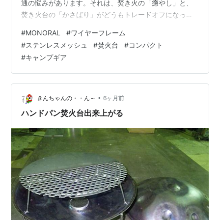
通の悩みがあります。それは、焚き火の「癒やし」と、
焚き火台の「かさばり」がどうもトレードオフになって
いることです。 せっかく他のギアをコンパクトにまとめ
#
MONORAL
#
ワイヤーフレーム
たのに、最後の最後で分厚い金属の塊がドーン！と荷室
#
ステンレスメッシュ
#
焚火台
#
コンパクト
を圧迫してくる。特にファミリーキャンプとなると、積
#
キャンプギア
載量の問題はマジで頭を悩ませます。 どんな車種のキャ
ンパーでも、積載量には限界があります。そんな悩みを
抱える方へ、「薄く、軽く、しかも重いダッチオーブン
も載せられるタフさ」という、相反する要素を高…
•
きんちゃんの・・ん～
6ヶ月前
ハンドパン焚火台出来上がる