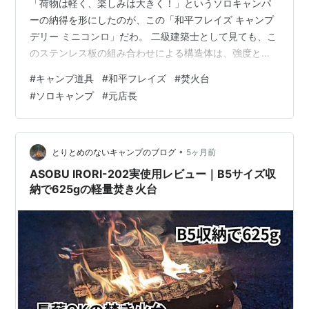
「荷物は軽く、楽しみは大きく！」というソロキャンパ
ーの納得を形にしたのが、この「和平フレイズ キャンプ
デリー ミニコンロ」だわ。 二級建築士として見ても、こ
のステンレス板の組み合わせによる構造体は、強度と携
帯性を両立させた一級の設計だべ。 畑仕事の合間や、車
#
キャンプ道具
#
和平フレイズ
#
焚火台
中泊のちょっとした調理に、わや（凄く）重宝するんだ
#
ソロキャンプ
#
元店長
わ。 リンク 🔍 和平フレイズ キャンプデリー ミニコンロ
主要スペック表 項目 内容・スペック 店長の指差し確認
ポイント 型番 / JAN AMH-1580 / 4903779715808 JAN
コードも指差し確認！和平フレイズの一級品…
•
とりとめのないキャンプのブログ
5ヶ月前
ASOBU IRORI-202実使用レビュー｜B5サイズ収
納で625gの軽量焚き火台