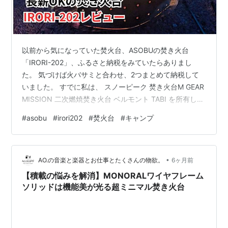
以前から気になっていた焚火台、ASOBUの焚き火台
「IRORI-202」、ふるさと納税をみていたらありまし
た。 気づけば火バサミと合わせ、2つまとめて納税して
いました。 すでに私は、 スノーピーク 焚き火台M GEAR
MISSION 二次燃焼焚き火台 ベルモント TABI を所有して
います。 それでも欲しくなった理由は一つ。 軽量コンパ
#
asobu
#
irori202
#
焚火台
#
キャンプ
クトでありながら、火床サイズがしっかり大きい焚き火
台が欲しかったから。 ▶ ASOBU IRORI-202のふるさと
納税をチェックする 【ふるさと納税】 炎と遊ぶ 焚き火
•
台 『IRORI-202』 キャンプ アウトドア 用品 ソロキャン
AO.の音楽と楽器とお仕事とたくさんの物欲。
6ヶ月前
軽量焚き火台 薪 炭 …
【積載の悩みを解消】MONORALワイヤフレーム
ソリッドは機能美が光る超ミニマル焚き火台