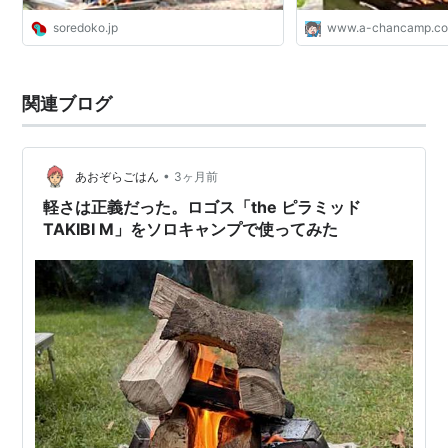
soredoko.jp
www.a-chancamp.c
関連ブログ
•
あおぞらごはん
3ヶ月前
軽さは正義だった。ロゴス「the ピラミッド
TAKIBI M」をソロキャンプで使ってみた