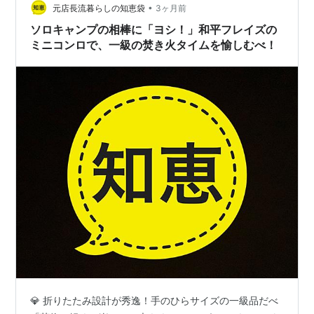
•
見る ▶ 楽天市場で見る 長年使ってきたのはスノーピーク
元店長流暮らしの知恵袋
3ヶ月前
の焚火台Lなのです。 メインの焚…
ソロキャンプの相棒に「ヨシ！」和平フレイズの
ミニコンロで、一級の焚き火タイムを愉しむべ！
💎 折りたたみ設計が秀逸！手のひらサイズの一級品だべ