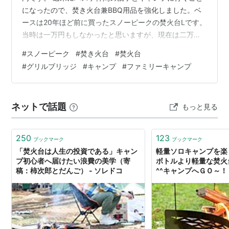
になったので、焚き火台兼BBQ用品を強化しました。ベ
ースは20年ほど前に買ったスノーピークの焚火台Lです。
当時は一万円もしなかったと思いますが、現在は二万円
を超えているということでビビり散らかしています。 20
#
スノーピーク
#
焚き火台
#
焚火台
年選手の焚き火台 L そもそも、我が家にはスノーピーク
#
グリルブリッジ
#
キャンプ
#
ファミリーキャンプ
の製品はほとんどありません。質実剛健が我が家のキャ
ンプなので、テントはアライテントのエアライズだし、
焚き火は石を積んで直火で充分。それでも、直火禁止の
ネットで話題
もっと見る
キャンプ場で焚き火するために買ったのが、焚火台でし
た。 これまでは、焚火台の角に網を…
250
123
ブックマーク
ブックマーク
「焚火台は人生の投資である」キャン
軽量ソロキャンプを楽
プ初心者へ届けたい浪費の美学（寄
ボトルより軽量な焚火台
稿：柿次郎とだんご） - ソレドコ
^^キャンプへＧＯ～！