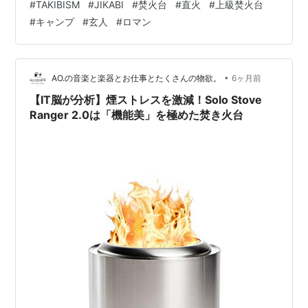
#
TAKIBISM
#
JIKABI
#
焚火台
#
直火
#
上級焚火台
レクトに感じたい。 わかります。ファミリーキャンプ歴
#
キャンプ
#
玄人
#
ロマン
5年の私自身、ずっとその「最後のピース」を探していま
す。 正直にお伝えすると、私はまだこのTAKIBISM
JIKABI M ISHINOMAKIを所有していません。しかし、そ
のスペックとコンセプトに惚れ込み、今最も購入を熱望
•
AO.の音楽と楽器とお仕事とたくさんの物欲。
6ヶ月前
している上級者…
【IT脳が分析】煙ストレスを激減！Solo Stove
Ranger 2.0は「機能美」を極めた焚き火台