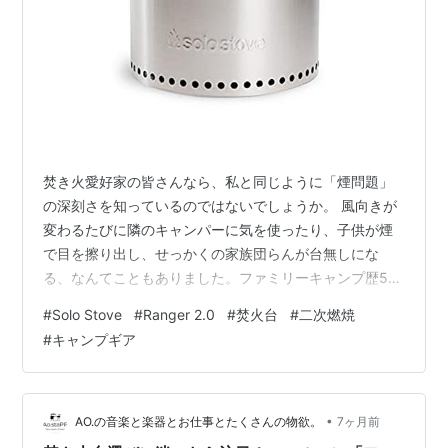
焚き火愛好家の皆さんなら、私と同じように「煙問題」
の深刻さを知っているのではないでしょうか。 風向きが
変わるたびに隣のキャンパーに気を使ったり、子供が煙
で目を擦り出し、せっかくの家族団らんが台無しにな
る、なんてこともありました。ファミリーキャンプ歴5年
の私にとって、この煙によるストレスは本当に悩みのタ
#
Solo Stove
#
Ranger 2.0
#
焚火台
#
二次燃焼
ネでした。 そんな焚き火愛好家の「痛み」を解決するか
#
キャンプギア
もしれないと、今、注目を集めているのがSolo Stove
Ranger 2.0（ソロストーブ レンジャー 2.0）です。 私は
この焚き火台の構造を徹底的に調べ、その技術的な美し
さに魅了されました。 1. 煙を燃料に変える！Solo Stove
•
AO.の音楽と楽器とお仕事とたくさんの物欲。
7ヶ月前
独…