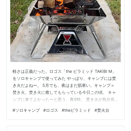
軽さは正義だった。ロゴス「the ピラミッド TAKIBI M」
をソロキャンプで使ってみた やっぱり、キャンプには焚
き火だよねー。 5月でも、夜はまだ肌寒い。キャンプ＝
焚き火。焚き火に癒してもらっている今日この頃。 キャ
ンプに来てよかったーと思う、夜8時。 焚き火が気分良
く燃えてくれると、満足度が上がるんですよ。 そんな今
#
ソロキャンプ
#
ロゴス
#
theピラミッド
#
焚火台
回のキャンプ。新しく投入した焚火台はこちら。 LOGOS
the ピラミッドTAKIBI M ロゴスの焚火台。theピラミッド
使ってみた。 今回使用した焚火台はこちら ▶ Amazonで