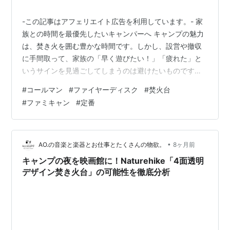
-この記事はアフェリエイト広告を利用しています。- 家
族との時間を最優先したいキャンパーへ キャンプの魅力
は、焚き火を囲む豊かな時間です。しかし、設営や撤収
に手間取って、家族の「早く遊びたい！」「疲れた」と
いうサインを見過ごしてしまうのは避けたいものです。
仕事で複雑な機材を扱い慣れている私にとって、キャン
#
コールマン
#
ファイヤーディスク
#
焚火台
プでは『道具の潔さ』に安らぎを求めるのかもしれませ
#
ファミキャン
#
定番
ん。多くのファミリーキャンパーと同様に、道具選びで
は「シンプルさ」「信頼性」「時間の節約」を重視して
います。 数ある焚き火台の中でも、コールマンの「ファ
イアーディスク」は、その極めて合理的な構造から、フ
•
AO.の音楽と楽器とお仕事とたくさんの物欲。
8ヶ月前
ァミリーキャンプの時短とストレス軽減に大…
キャンプの夜を映画館に！Naturehike「4面透明
デザイン焚き火台」の可能性を徹底分析