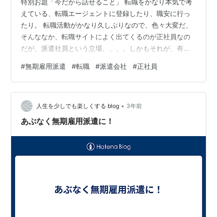
特別お題「今だから話せること」 転職をかなり本気で考
えている、転職エージェントに登録したり、職安に行っ
たり。 転職活動がかなり久しぶりなので、色々大変だ、
そんななか、転職サイトによく出てくるのが正社員なの
だが、派遣社員という立場、、、、しかもそれが、有期
雇用ではなく無期雇用、、、なんだそれ？！ そんな立場
#
無期雇用派遣
#
転職
#
派遣会社
#
正社員
があることを知らなかった、そうそれは派遣会社に正社
員として雇われるのであるが、その会社から別の会社に
派遣されるのである、こっちで正社員だが、働く会社で
•
は派遣社員、、、しかも普通の派遣と違って、期間の定
人生を少しでも楽しくする blog
3年前
めがないのである、普通派遣は３年と決まっている。
あぶなく無期雇用派遣に！
が、しかしこの無期雇用派遣、メリットデメリット…