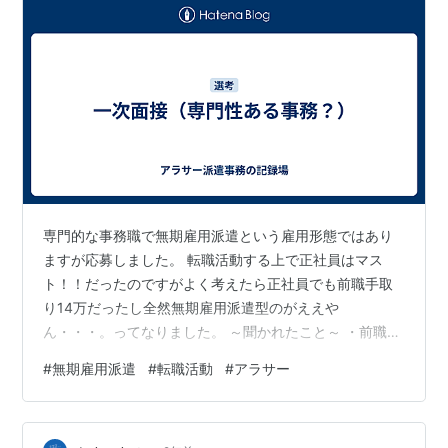
専門的な事務職で無期雇用派遣という雇用形態ではあり
ますが応募しました。 転職活動する上で正社員はマス
ト！！だったのですがよく考えたら正社員でも前職手取
り14万だったし全然無期雇用派遣型のがええや
ん・・・。ってなりました。 ～聞かれたこと～ ・前職、
前々職の退職理由 ・何故うちを応募したのか ・（業務内
#
無期雇用派遣
#
転職活動
#
アラサー
容を説明後）もちろん未経験歓迎だが抵抗はないか あと
はもし内定出たらいつから働けるか等尋ねられました。
１時間の中で会社説明とその都度お互い質問という感じ