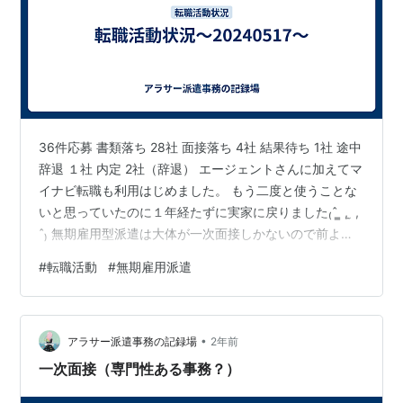
36件応募 書類落ち 28社 面接落ち 4社 結果待ち 1社 途中
辞退 １社 内定 2社（辞退） エージェントさんに加えてマ
イナビ転職も利用はじめました。 もう二度と使うことな
いと思っていたのに１年経たずに実家に戻りました₍ˆ ̳ , ̫ ,
̳ˆ₎ 無期雇用型派遣は大体が一次面接しかないので前より
も駒の減り方は速いかなと思いますので数こなして受か
#
転職活動
#
無期雇用派遣
るように頑張ります^. .^ ੭
•
アラサー派遣事務の記録場
2年前
一次面接（専門性ある事務？）