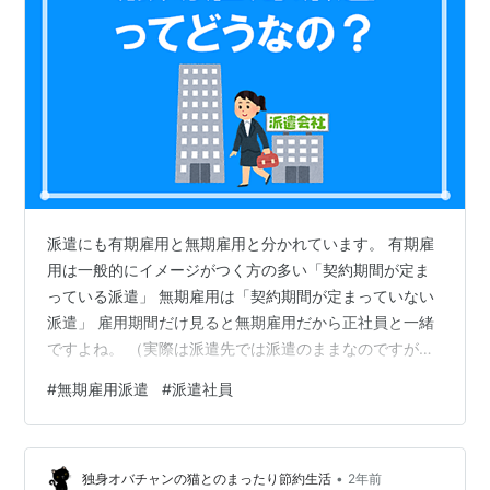
派遣にも有期雇用と無期雇用と分かれています。 有期雇
用は一般的にイメージがつく方の多い「契約期間が定ま
っている派遣」 無期雇用は「契約期間が定まっていない
派遣」 雇用期間だけ見ると無期雇用だから正社員と一緒
ですよね。 （実際は派遣先では派遣のままなのですが）
ネットで無期雇用派遣のことを調べると、デメリットし
#
無期雇用派遣
#
派遣社員
かないという記事が本当に多いです。 募集型の無期雇用
派遣は自分で決められない配属先企業の環境によって左
右されるので、運要素が大きいのも事実です。 前職も現
•
職も無期雇用派遣を経験しているので、私が思うメリッ
独身オバチャンの猫とのまったり節約生活
2年前