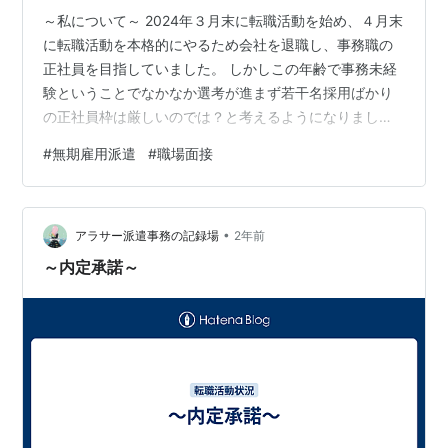
～私について～ 2024年３月末に転職活動を始め、４月末
に転職活動を本格的にやるため会社を退職し、事務職の
正社員を目指していました。 しかしこの年齢で事務未経
験ということでなかなか選考が進まず若干名採用ばかり
の正社員枠は厳しいのでは？と考えるようになりまし
た。 思い返せば前職の手取りは正社員で14万。特に上を
#
無期雇用派遣
#
職場面接
目指しているわけでもないので無期雇用派遣でも十分安
定して暮らしていけると思いました。 派遣会社に５月下
旬に登録し、６月にWEB研修そこから待期期間を経て職
•
場面接が決まりました。 ～職場面接～愚痴を挟んで書き
アラサー派遣事務の記録場
2年前
ます。聞いてくれるのがこれ読んでくれる方だけなんで
～内定承諾～
ｗ （※一部時間とか改変してます）…