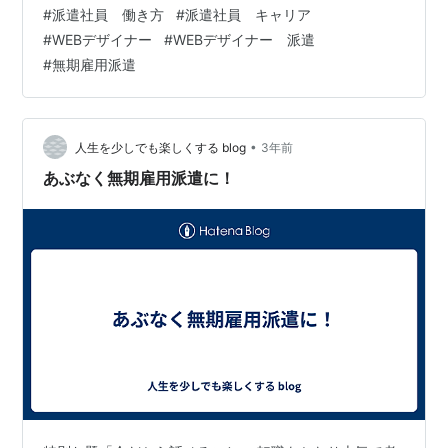
査」を怠らない しがみついて生きるのはツラいです 「派
#
派遣社員 働き方
#
派遣社員 キャリア
遣であっても安定して働きたい」が、やっぱり本音 私は
#
WEBデザイナー
#
WEBデザイナー 派遣
10年以上、派遣社員の雇用形態でWEBデザイナーとして
#
無期雇用派遣
働いていますが、派遣という働き方を選んだ理由は、い
くつかあります。 「納得いかない残業をしたくない」と
いったような、ワークライフバランス的な側面もありま
すが、他方で「正社員で…
•
人生を少しでも楽しくする blog
3年前
あぶなく無期雇用派遣に！