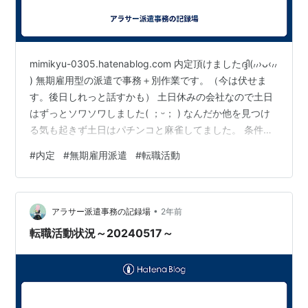
mimikyu-0305.hatenablog.com 内定頂けましたദ്ദി(៸៸›ᴗ‹៸៸
) 無期雇用型の派遣で事務＋別作業です。（今は伏せま
す。後日しれっと話すかも） 土日休みの会社なので土日
はずっとソワソワしました( ；ᵕ； ) なんだか他を見つけ
る気も起きず土日はパチンコと麻雀してました。 条件面
をもう一度確認し、承諾しました。早速明日健康診断、
#
内定
#
無期雇用派遣
#
転職活動
次の日入社前面談です。 ６月２週目から就業予定です。
マイナビ転職から自分で応募して内定頂けたのでエージ
ェントさんへメールしました。んーー苦しい。電話がい
•
いんだろうけど今日はお休みなので明日改めて電話が来
アラサー派遣事務の記録場
2年前
るかも・・・。 メールではありがとう…
転職活動状況～20240517～