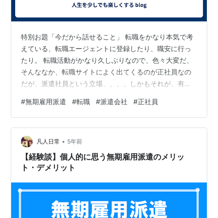
特別お題「今だから話せること」 転職をかなり本気で考
えている、転職エージェントに登録したり、職安に行っ
たり。 転職活動がかなり久しぶりなので、色々大変だ、
そんななか、転職サイトによく出てくるのが正社員なの
だが、派遣社員という立場、、、、しかもそれが、有期
雇用ではなく無期雇用、、、なんだそれ？！ そんな立場
#
無期雇用派遣
#
転職
#
派遣会社
#
正社員
があることを知らなかった、そうそれは派遣会社に正社
員として雇われるのであるが、その会社から別の会社に
派遣されるのである、こっちで正社員だが、働く会社で
•
は派遣社員、、、しかも普通の派遣と違って、期間の定
凡人日常
5年前
めがないのである、普通派遣は３年と決まっている。
【経験談】個人的に思う無期雇用派遣のメリッ
が、しかしこの無期雇用派遣、メリットデメリット…
ト・デメリット