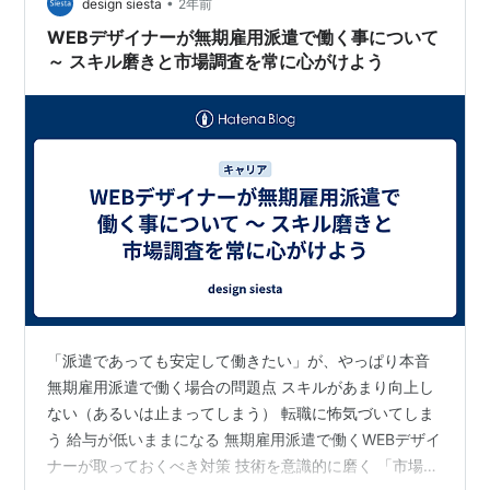
•
だったのでほぼ面談です。 無期雇用派遣型のところはみ
design siesta
2年前
んなそうなのかな？？ 事務・・・ではありますが本当に
WEBデザイナーが無期雇用派遣で働く事について
事務ばっかりやる方と違う方があり違う方が…
～ スキル磨きと市場調査を常に心がけよう
「派遣であっても安定して働きたい」が、やっぱり本音
無期雇用派遣で働く場合の問題点 スキルがあまり向上し
ない（あるいは止まってしまう） 転職に怖気づいてしま
う 給与が低いままになる 無期雇用派遣で働くWEBデザイ
ナーが取っておくべき対策 技術を意識的に磨く 「市場調