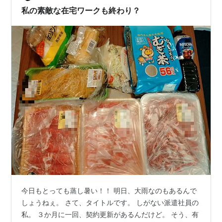
ト・デメリットを書いていきます。 （厳密には前職はち
私の素敵な在宅ワークも終わり？
ょっと違うのかもしれませんが似たよ…
今日もとっても蒸し暑い！！ 明日、大雨なのもあるんで
しょうねぇ。 さて、タイトルです。 しがない派遣社員の
私。 ３か月に一回、契約更新があるんだけど。 そう、有