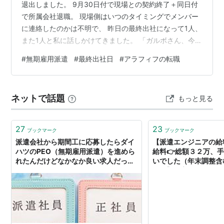
退出しました。 9月30日付で現場との契約終了＋同日付
で所属会社退職。 現場側はいつのタイミングでメンバー
に連絡したのかは不明で、 昨日の最終出社になって1人、
また1人と私に話しかけてきました。 「ガルボさん、今日
までなんですね。。。今まで本当にありがとうございま
#
無期雇用派遣
#
最終出社日
#
アラフィフの転職
した。」 「そうなんです。こちらこそ。。。お世話にな
りましたー」 お礼されるようなことをしたのかな。 記憶
にございませんｗ 私の中では、 ・最終出社であることを
ネットで話題
もっと見る
誰も知らない ・終業まで仕事してるフリ ・その間に工
数、2種類のタイムカードの締め処理 ・PCとガラケー、
入場証…
27
23
ブックマーク
ブックマーク
派遣会社から期間工に応募したらダイ
【派遣エンジニアの給
ハツのPEO（無期雇用派遣）を進めら
給料👉総額３２万、
れたんだけどなかなか良い求人だった
いでした（年末調整含
件
給分】｜実録！40代
で働くブログ