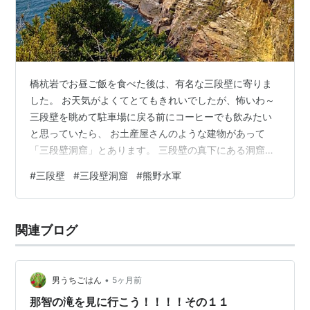
橋杭岩でお昼ご飯を食べた後は、有名な三段壁に寄りま
した。 お天気がよくてとてもきれいでしたが、怖いわ～
三段壁を眺めて駐車場に戻る前にコーヒーでも飲みたい
と思っていたら、 お土産屋さんのような建物があって
「三段壁洞窟」とあります。 三段壁の真下にある洞窟ま
で、36ｍを一気にエレベーターで降りて探検できるらし
#
三段壁
#
三段壁洞窟
#
熊野水軍
い。 オットがぜひ行ってみようと言うので、一人1,500
円払って洞窟内へ。 この洞窟は熊野水軍が船を隠した場
所とされているところで、 なぜか牟婁大辯才天が祀られ
関連ブログ
ていたり、 熊野水軍番所小屋や瀬戸鉛山（せとかなや
ま）鉱山跡が復元されたりしています。 牟婁大辯才天：
パワースポットらしいです 熊野…
•
男うちごはん
5ヶ月前
那智の滝を見に行こう！！！！その１１