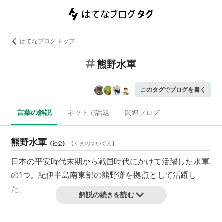
はてなブログ トップ
熊野水軍
このタグでブログを書く
言葉の解説
ネットで話題
関連ブログ
熊野水軍
(
社会
)
【
くまのすいぐん
】
日本の平安時代末期から戦国時代にかけて活躍した水軍
の1つ。紀伊半島南東部の熊野灘を拠点として活躍し
た。
解説の続きを読む