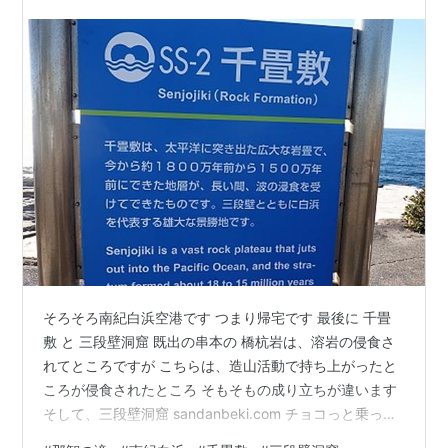
そろそろ南紀白浜空港です つまり帰宅です 最後に 千畳
敷 と 三段壁洞窟 既出の串本の 橋杭岩は、溶岩の侵食さ
れてところですが こちらは、造山活動で持ち上がったと
ころが侵食されたところ そもそもの成り立ちが違います
そして、三段壁洞窟 sandanbeki.com チョコっと乗って
る岩 どうした！！！！ 断崖で壁です そして、奥さんす