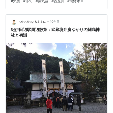
#
気嵐
#
俳句
#
蒸気霧
#
古座川
#
熊野水軍
•
つれづれなるままに
10年前
紀伊田辺駅周辺散策：武蔵坊弁慶ゆかりの闘鶏神
社と初詣