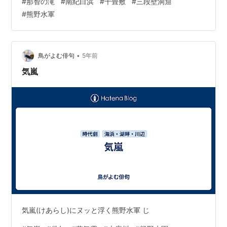
#
那智の滝
#
南紀白浜
#
千畳敷
#
三段壁洞窟
ごいです。海面に熊野水軍が隠れ洞窟としてた場所があ
#
熊野水軍
ると そして、奥さん大変です。その見学場所まで、岩を
くりぬいたエレベータで移動します。 こんな感じで舟隠
し洞窟 洞窟が凄いです すごいです！！！！ 再度、とれ
とれ市場に回って、お土産とおやつ そして南紀白浜空港
•
鳥がよむ俳句
5年前
に向…
気嵐
気嵐(けあらし)にヌッと浮く熊野水軍 じ