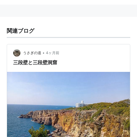
関連ブログ
•
うさぎの道
4ヶ月前
三段壁と三段壁洞窟