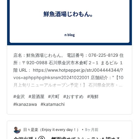
店名：鮮魚酒場じわもん。 電話番号：076-225-8129 住
所：〒920-0988 石川県金沢市木倉町２−１ まるビル １
階 URL： https://www.hotpepper.jp/strJ004444344/?
vos=aphpphpglnksnsm20241022001 店舗紹介："【10
月上旬リニューアルオープン予定！】 石川県金沢市・片
町の一角、地元の新鮮な魚介類、旬の地野菜、こだわり
#
金沢
#
居酒屋
#
片町
#
おすすめ
#
海鮮
の地酒が自慢の海鮮居酒屋「鮮魚酒場じわもん。」で
#
kanazawa
#
katamachi
す。 漁港直送の鮮魚を使った刺身や焼き物、加賀野菜を
使用した野菜料理、そして地元の銘酒を豊富にご用意し
ています。 新鮮な海鮮料理はもちろん、定番から創…
•
日々是楽（Enjoy it every day！）
9ヶ月前