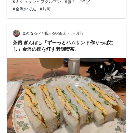
#
ミシュランビブグルマン
#
蟹面
#
金沢
結果エスコートしたのが高級割烹でもない、まさに庶民
#
金沢おでん
#
片町
のグルメ？金沢市民のソウルフード金澤おでんの名店
「おでん高砂」だ！おでん屋さんなんて来たことないか
みさんだけに逆に興味津々で大喜び！このおでん鍋を囲
むカウンターの和気藹々？賑やかな雰囲気が新鮮なん
•
金沢 なるべく吸える喫茶店
8ヶ月前
じ…
茶房 ぎんぼし「ずーっとハムサンド作りっぱな
し」金沢の夜を灯す老舗喫茶。