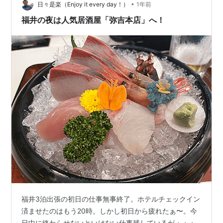
•
ね、という気がしないでもない。 検索エンジン向けタイ
日々是楽（Enjoy it every day！）
1年前
トル は、噂によるとアベレージ35文字程度に設定するの
福井の夜は人気居酒屋「弥吉本店」へ！
が良とされているらしく（スマホ表…
福井3泊出張の初日の仕事無事終了。ホテルチェックイン
済ませたのはもう20時。しかし初日から疲れたぁ〜。今
日中に終わらせないといけない仕事残しているが・・・