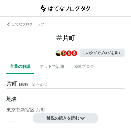
はてなブログ トップ
片町
このタグでブログを書く
言葉の解説
ネットで話題
関連ブログ
片町
(
地理
)
【
かたまち
】
地名
東京都
新宿区
片町
解説の続きを読む
片町
(
地理
)
【
かたまち
】