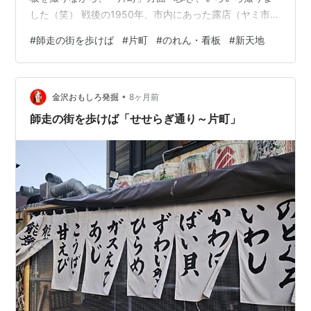
した（笑） 戦後の1950年、市内にあった露店（ヤミ市）
の撤去に伴い、店主たちが片町の裏通りに集団移転した
#
師走の街を歩けば
#
片町
#
のれん・看板
#
新天地
のが始まりです。1952年頃、再出発への願いを込めて
「新天地」と命名されました。当時主流だった店舗付き
住宅の長屋形式が今も残り、昭和の面影を色濃く留めて
•
います。近年は戦後復興の活気を伝える貴重な飲食街と
金沢おもしろ発掘
8ヶ月前
して、アート企画との融合も進むなど、金沢を代表する
師走の街を歩けば「せせらぎ通り～片町」
ディープなレトロスポットとして愛されて…