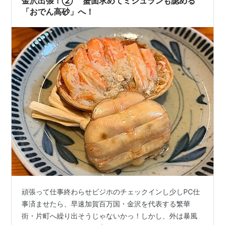
金沢出張！② 蟹面求めてミシュランも認める
「おでん高砂」へ！
頑張って仕事終わらせビジホのチェックインし少しPC仕
事済ませたら、早速加賀百万国・金沢を代表する繁華
街・片町へ繰り出そうじゃないかっ！しかし、外は暴風