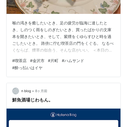
喉の渇きを癒したいとき、足の疲労が臨海に達したと
き、しのつく雨をしのぎたいとき、買ったばかりの文庫
本を開きたいとき、そして、紫煙をくゆらすひと時を過
ごしたいとき。 路傍に佇む喫茶店の門をくぐる。 なるべ
くならば、煙草の似合う、そんな店がいい。 ＜本日のサ
店＞ ぎんぼし 外装 内装 メニュー 玉子サンド ¥800 アイ
#
喫茶店
#
金沢市
#
片町
#
ハムサンド
スコーヒー ¥550 ソーダ水 ¥500 google MAP 所在地 営
#
酔っ払いはイヤ
業時間 定休日 席数 電源 Wi-Fi SNS 店内BGM トイレ 喫
煙の可否 ここより下は、当ブログ執筆者の身辺雑記をふ
んだんに含んだ、取るに足らないとしか言いようのない
雑文雑記ですので、お店の基本データの…
•
n blog
8ヶ月前
鮮魚酒場じわもん。