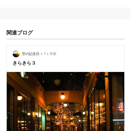
〒989-5501 宮城県栗原郡若柳町川北片町
〒017-0892 秋田県大館市片町
〒018-5601 秋田県大館市十二所片町
〒015-0826 秋田県本荘市片町
関連ブログ
〒999-6838 山形県飽海郡松山町片町
〒960-0461 福島県伊達郡伊達町片町
〒979-0514 福島県双葉郡楢葉町下小塙片町
•
空の記念日
7ヶ月前
〒300-1513 茨城県北相馬郡藤代町片町
きらきら３
〒160-0001 東京都新宿区片町
〒183-0021 東京都府中市片町１
〒183-0021 東京都府中市片町２
〒183-0021 東京都府中市片町３
〒958-0872 新潟県村上市片町
〒943-0611 新潟県上越市片町
〒940-2502 新潟県三島郡寺泊町寺泊片町
〒920-0981 石川県金沢市片町１