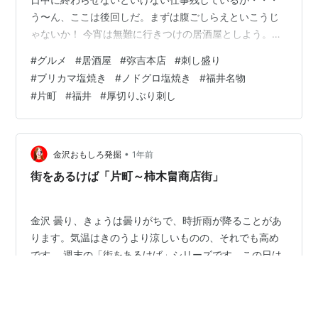
う〜ん、ここは後回しだ。まずは腹ごしらえといこうじ
ゃないか！ 今宵は無難に行きつけの居酒屋としよう。大
丈夫ちゃんと連絡しておいたのでいつものカウンター端
#
グルメ
#
居酒屋
#
弥吉本店
#
刺し盛り
っこの席予約済みだからね。それが人気の「弥吉本店」
#
ブリカマ塩焼き
#
ノドグロ塩焼き
#
福井名物
だ。駅前の姉妹店は福井1or2を争う人気店なのだが、こ
#
片町
#
福井
#
厚切りぶり刺し
こ本店は繁華街・片町のハズレだからか？そこまででも
ないので使い易いんだよね。 何はともあれ生ビールだ！
本来はタブレット注文なのだが、面倒だなので大将に
「生ね！」っでオーダーでOK！くぅ〜乾き…
•
金沢おもしろ発掘
1年前
街をあるけば「片町～柿木畠商店街」