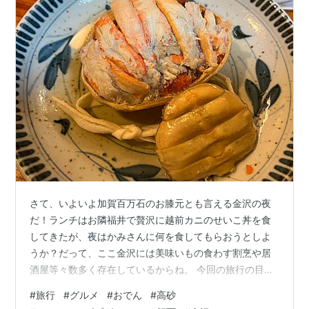
さて、いよいよ加賀百万石のお膝元とも言える金沢の夜
だ！ランチはお隣福井で贅沢に越前カニのせいこ丼を食
してきたが、夜はかみさんに何を食してもらおうとしよ
うか？だって、ここ金沢には美味いもの食わす割烹や居
酒屋等々数多く存在しているからね。 今回の旅行の目的
は日頃の感謝の気持ちも込めてかみさんをもてなすこと
#
旅行
#
グルメ
#
おでん
#
高砂
だが、決して金をかければいいっと言うものでもない。