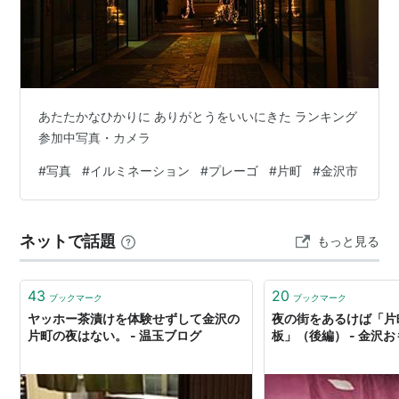
〒920-0981 石川県金沢市片町２
*1
〒496-0826 愛知県津島市片町１
〒496-0826 愛知県津島市片町２
〒452-0024 愛知県西春日井郡西枇杷島町片町
〒511-0081 三重県桑名市片町
あたたかなひかりに ありがとうをいいにきた ランキング
〒534-0025 大阪府大阪市都島区片町１
参加中写真・カメラ
〒534-0025 大阪府大阪市都島区片町２
#
写真
#
イルミネーション
#
プレーゴ
#
片町
#
金沢市
〒646-0045 和歌山県田辺市片町
〒855-0042 長崎県島原市片町
〒856-0833 長崎県大村市片町
ネットで話題
もっと見る
*1
:
タワレコなど
43
20
ブックマーク
ブックマーク
ヤッホー茶漬けを体験せずして金沢の
夜の街をあるけば「片
片町の夜はない。 - 温玉ブログ
板」（後編） - 金沢