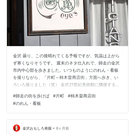
金沢 曇り、この後晴れてくる予報ですが、気温は上がら
ず寒くなりそうです。 週末のネタ仕入れで、師走の金沢
市内中心部を歩きました。いつものようにのれん・看板
を撮りながら、「片町～柿木畠商店街」方面へ歩き、い
ろいろ撮りました（笑） 金沢21世紀美術館に隣接する柿
木畠商店街は、江戸時代の火除地を起源とする歴史と、
#
師走の街を歩けば
#
片町
#
柿木畠商店街
用水のせせらぎが心地よい「食の激戦区」です。ハント
#
のれん・看板
ンライスの聖地や金沢おでんの老舗、さらに国際色豊か
な多国籍料理店が狭い路地にひしめき合い、観光客と地
元客が自然に混ざり合います。昭和レトロな風情と店主
たちの温かい人情に触れられるこの街は、最新アートを
•
金沢おもしろ発掘
8ヶ月前