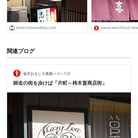
butao.hatenadiary.com
kanazawa10no3.hat
関連ブログ
•
金沢おもしろ発掘
8ヶ月前
師走の街を歩けば「片町～柿木畠商店街」