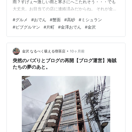
雨？すげぇ〜激しい雨と寒さにへこたれそう・・・でも
大丈夫。お目当ての店に連絡済みだからね。 それが金澤
おでんの名店「おでん高砂」だ！何せミシュランビブグ
#
グルメ
#
おでん
#
蟹面
#
高砂
#
ミシュラン
ルマン獲得しているおでん屋さんだからね。だからって
#
ビブグルマン
#
片町
#
金澤おでん
#
金沢
格式ばった高級店ではなく、いわゆる典型的な大衆おで
ん屋さんというのがいいのだ。お目当てはもちろん金沢
の11〜12月といえばこの期間限定の「蟹面」しかないだ
ろう！待ちに待っただもんね。 何はともあれっまずは生
•
金沢 なるべく吸える喫茶店
10ヶ月前
ビールだ！これがなきゃ始まらんだろう。もう…
突然のバズりとブログの再開【ブログ運営】海賊
たちの夢のあと。