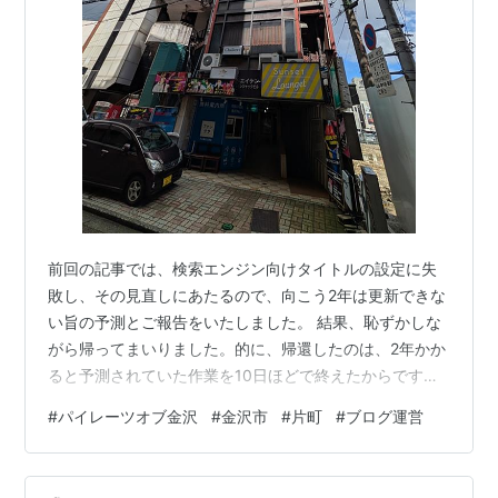
前回の記事では、検索エンジン向けタイトルの設定に失
敗し、その見直しにあたるので、向こう2年は更新できな
い旨の予測とご報告をいたしました。 結果、恥ずかしな
がら帰ってまいりました。的に、帰還したのは、2年かか
ると予測されていた作業を10日ほどで終えたからです。
おおむね1年と11ヶ月以上巻いた。凄いことです。自分で
#
パイレーツオブ金沢
#
金沢市
#
片町
#
ブログ運営
自分を褒めてあげたい、あるいは愛でてあげたい。とい
うか、ちょっとした御人なら、数時間で終えたであろう
作業量であっただろうから、何をグズグズしていたんだ