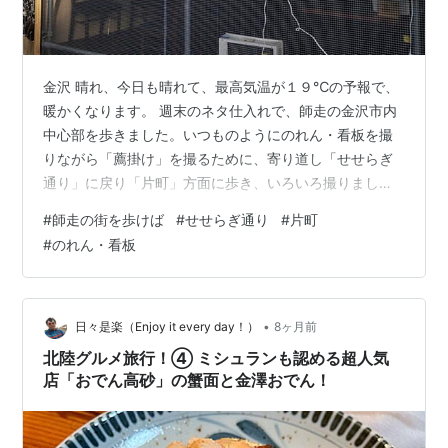
金沢 晴れ、今日も晴れて、最高気温が１９℃の予報で、
暖かくなります。 週末のネタ仕入れで、師走の金沢市内
中心部を歩きました。いつものようにのれん・看板を撮
りながら「薦掛け」を撮るために、寄り道し「せせらぎ
通り」に戻り「片町」方面に歩き、いろいろ撮りました
（笑） 石川県の冬の象徴、香箱（こうばこ）ガニは、加
#
師走の街を歩けば
#
せせらぎ通り
#
片町
能ガニのメスの呼称です。オスに比べ小ぶりですが、お
#
のれん・看板
腹に抱えるプチプチとした「外子（そとこ）」、甲羅の
中にある濃厚なオレンジ色の「内子（うちこ）」、そし
てコク深い蟹味噌の三位一体の味わいは格別です。漁期
が11月6日から年末までの約2ヶ月間と非常に短いため、
•
日々是楽（Enjoy it every day！）
8ヶ月前
地元でも希少価値が高く、冬の訪れを告げる…
北陸グルメ旅行！④ ミシュランも認める超人気
店「おでん高砂」の蟹面と金澤おでん！