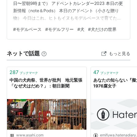
日〜翌朝9時まで） アドベントカレンダー2023 本日の更
新情報（note＆Pods） 本日のアドベント（小さな贈り
物） 今日はこれ。ヒトもイヌもモデルベースで育てた方
がよい。読み応えあり。 note.com モデルフリーとは、
#
モデルベース
#
モデルフリー
#
犬
#
犬だけの世界
通常よくおこなわれる犬のしつけ方法だ。「おすわりを
したらおやつをあげる」を繰り返すことで、イヌがお座
りするようになるというアレだ。これを強化学習とい
ネットで話題
もっと見る
う。この場合、お座りと言われて餌を見せられたときだ
けお座りをする。 これに対して、モデルベースとは、
「報酬は少なめ、自…
287
47
ブックマーク
ブックマーク
中国の犬肉祭、世界が批判 地元緊張
あなたの知らない『擬
「なぜ犬はだめ？」：朝日新聞
1976腐女子
www.asahi.com
emifuwa.hatenadiary