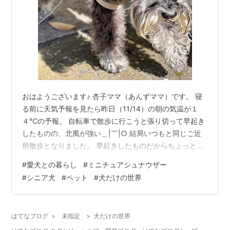
おはようございます♪ 杏子ママ（あんずママ）です。 寝
る前に天気予報を見たら昨日（11/14）の朝の気温が１
４℃の予報。 自転車で散歩に行こうと張り切って早起き
したものの、北風が強い＿|￣|○ 結局いつもと同じご近
所散歩となりました。 早起きしたものだからちょっと時
間があって、 はてなブログの「購読リスト」をチェック
#
愛犬との暮らし
#
ミニチュアシュナウザー
していたらこんな投稿を発見しました。 犬好きからみた
#
シニア犬
#
ペット
#
犬だけの世界
ら、読みたくなる内容です。 うーん、悩む。紙かKindle
か。 huyukiitoichi.hatenadiary.jp ここはご近所には珍し
く空が広いところなんです。 マイペースで歩く大河を撮
はてなブログ
>
未指定
>
犬だけの世界
る飼い主 昨日の散歩は、朝、昼、夕方…