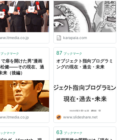
究）
ww.itmedia.co.jp
karapaia.com
87
ブックマーク
ブックマーク
ミで扉を開けた男“漫画
オブジェクト指向プログラミ
赤松健――その現在、過
ングの現在・過去・未来
未来（後編）
ww.itmedia.co.jp
www.slideshare.net
63
ックマーク
ブックマーク