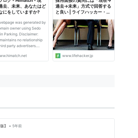
ログ - Himatch - 現
採用面接の質問には「現在→
過去、未来、あなたはど
過去→未来」方式で回答する
なにをしていますか?
と良い | ライフハッカー・ジ
ャパン
webpage was generated by
omain owner using Sedo
n Parking. Disclaimer:
maintains no relationship
hird party advertisers.
ence to any specific
ww.himatch.net
www.lifehacker.jp
e or trade mark is not
lled by Sedo nor does it
tute or imply its
iation, endorsement or
mendation.
•
a版】
5年前