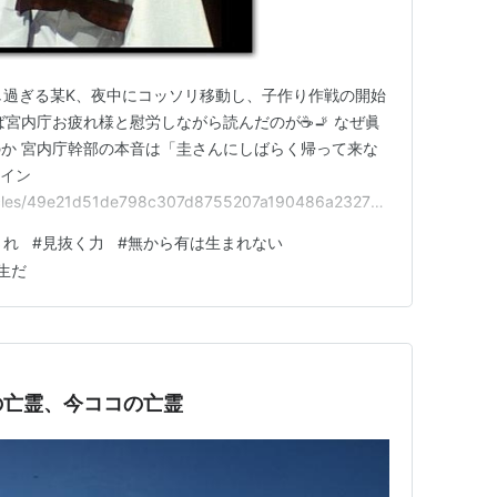
し過ぎる某K、夜中にコッソリ移動し、子作り作戦の開始
ば宮内庁お疲れ様と慰労しながら読んだのが☕🚬 なぜ眞
か 宮内庁幹部の本音は「圭さんにしばらく帰って来な
ライン
rticles/49e21d51de798c307d8755207a190486a2327c3
談だろう。 お金の問題やスキャンダル等、余計な心配をしなけ
され
#
見抜く力
#
無から有は生まれない
はなく、その母親も監視しなければならないし。 宮内庁
生だ
の亡霊、今ココの亡霊