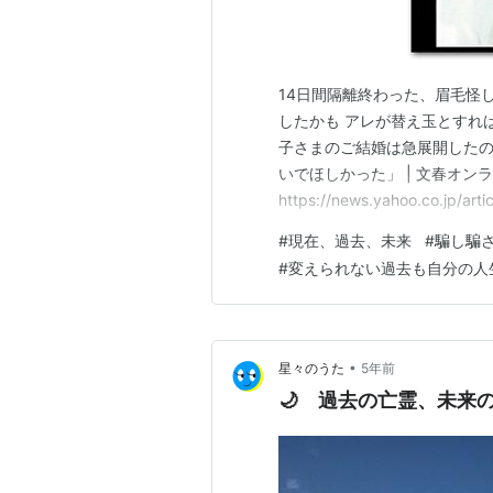
14日間隔離終わった、眉毛怪
したかも アレが替え玉とすれ
子さまのご結婚は急展開したの
いでほしかった」 | 文春オン
https://news.yahoo.co.jp/a
9/comments 本音は破
#
現在、過去、未来
#
騙し騙
ればならない。 婿さんだけで
#
変えられない過去も自分の人
職員は結婚…
•
星々のうた
5年前
🌙 過去の亡霊、未来