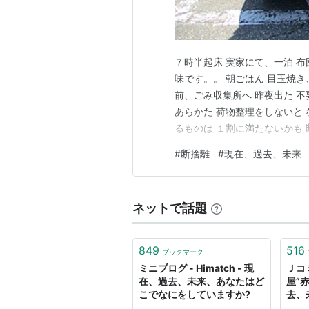
７時半起床 実家にて、一泊 布
味です。。 朝ごはん 目玉焼き
前、ごみ収集所へ 昨夜出た 不
あらかた 荷物整理をしないと
るものは １割に満たないかも
気がします。。＾＾ ・ ・ ・
#
断捨離
#
現在、過去、未来
・ ・ その後 金沢の自宅へ帰
ー…
ネットで話題
849
516
ブックマーク
ミニブログ - Himatch - 現
Ｊコ
在、過去、未来、あなたはど
屋”
こでなにをしていますか?
去、