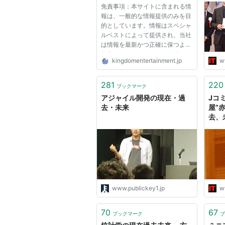
免責事項：本サイトに含まれる情
報は、一般的な情報提供のみを目
的としています。情報はスペシャ
ルベストによって提供され、当社
は情報を最新かつ正確に保つよう
努力しますが、いかなる目的にお
kingdomentertainment.jp
w
いても、ウェブサイトまたはウェ
ブサイトに含まれる情報、製品、
サービス、関連グラフィックスに
281
220
ブックマーク
関する完全性、正確性、信頼...
アジャイル開発の現在・過
Jコ
去・未来
屋”
去、
www.publickey1.jp
w
70
67
ブックマーク
ブ