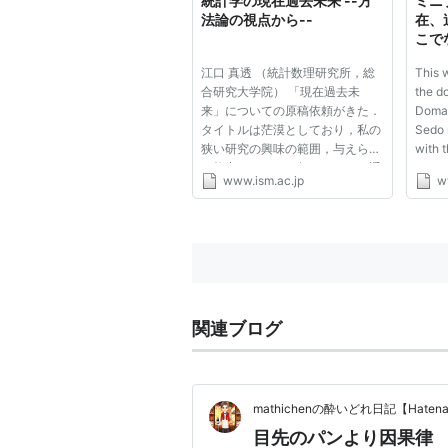
統計学の現在過去未来 --方
ミニブ
法論の視点から--
在、
こで
江口 真透 （統計数理研究所，総
This 
合研究大学院） 「現在過去未
the d
来」についての原稿依頼がきた．
Domai
タイトルは茫漠としており，私の
Sedo 
狭い研究の興味の範囲，与えられ
with t
た能力をはるかに超えている．通
Refer
www.ism.ac.jp
w
常の感覚では，依頼を断り自分の
servic
研究・教育に専念する方が良いに
contro
決まっている．自分の無能さを冷
consti
静に見れるだけの苦い経験は積
assoc
ん...
recom
関連ブログ
mathichenの酔いどれ日記【Haten
目先のパンより因果律