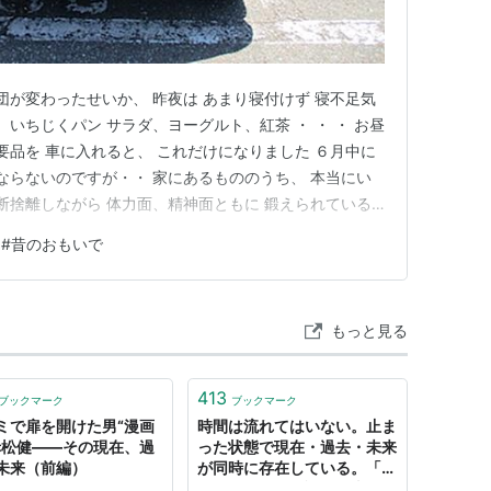
団が変わったせいか、 昨夜は あまり寝付けず 寝不足気
、いちじくパン サラダ、ヨーグルト、紅茶 ・ ・ ・ お昼
要品を 車に入れると、 これだけになりました ６月中に
 ならないのですが・・ 家にあるもののうち、 本当にい
 断捨離しながら 体力面、精神面ともに 鍛えられている
 実家にて、お昼ごはん おにぎり、おみそ汁 お漬けもの ・
#
昔のおもいで
って、 午後のオヤツを 母が 買ってくれた 果林食堂のケ
もっと見る
413
ブックマーク
ブックマーク
ミで扉を開けた男“漫画
時間は流れてはいない。止ま
赤松健――その現在、過
った状態で現在・過去・未来
未来（前編）
が同時に存在している。「ス
ポットライト理論」（米研