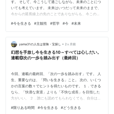
す。 ​そして、今こうして過ごしながら、未来のことにつ
いても考えています。 ​未来はいつだって未来のままで、
今からの延長線上の先のことでありながらも、今この瞬
間には決してやってこないにもかかわらず、未来のこと
#
今を生きる
#
主観性
#
哲学
#
今
#
未来
が心配で不安であるわけです。 ​そして、不安や心配な未
来がやってこないように、今を過ごそうとするわけで
す。このままだと未来は不安だから、そうならないよう
•
に、今何かをしようとするわけです。 ​ですが、今何をし
yama31の人生は冒険・宝探し
2ヶ月前
ても、未来は未来であるがゆえに、不安な未来を回避で
幻想を手放し今を生きる10～すべては心しだい。
きたのかどうか、決して分かりま…
連載⑩次の一歩を踏み出す（最終回）
今回、連載の最終回、「次の一歩を踏み出す」です。 人
生、重要なのは、「問いを生きる」こと。 次の、いくつ
かの言葉の数々でヒントを得たいものです。 １．できる
なら、「快適な衰退」よりも「不快な成長」を目指した
方がいい。 ２．誰にも認めてもらわなくても、自分はこ
こにいていい。 ３．自分が楽しいと思えることが、最善
#
限りある時間
#
今を生きる
#
どう生きる
の時間の使い方かもしれない。 ４．大人になるという事