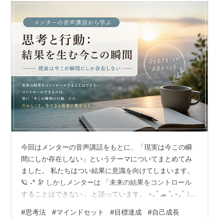
今回はメンターの音声講話をもとに、「現実は今この瞬
間にしか存在しない」というテーマについてまとめてみ
ました。 私たちはつい結果に意識を向けてしまいます。
🪐 ˖° 🔭 しかしメンターは 「未来の結果をコントロール
することはできない」 と語っています。 ⋆｡˚ ☁︎ ˚｡⋆｡˚☽˚｡
⋆ コントロールできるのは、常に今この瞬間の行動だけ
#
思考法
#
マインドセット
#
目標達成
#
自己成長
です。 だからこそ、結果を追いかけるのではなく、今で