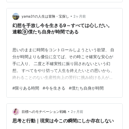
は「誰もがすべて手探りでやっている」という事実を知
っていくというプロセスだと理解する。 ５．生きている
•
うちに結果を残さなくてもいい。ただ何かしら人に貢献
yama31の人生は冒険・宝探し
2ヶ月前
したものがあれば尚よいと割り切る。 （まとめ） 「どう
幻想を手放し今を生きる9～すべては心しだい。
生きればよいか」という問いに、答…
連載⑨僕たち自身が時間である
思いのままに時間をコントロールしようという欲望、 自
分が時間よりも優位に立てば、その時こそ確実な安心が
手に入り、 二度と不確実性に振り回されないという幻
想。 すべてをやり切って人生を終えたいとの思いから、
終わることのない生産性向上の苦行に挑み続ける人がい
る。 交通渋滞に文句を言い、幼児がさっさと動いてくれ
#
限りある時間
#
今を生きる
#
僕たち自身が時間
なくてイライラするのは、自分がスケジュールに対して
あまりにも無力である事実を認めたくないからだ。 正確
に予測することができない僕たちは、常に不確かさを感
•
じながら、何が起こるかわからない未来を無力に待ち受
目標へのモチベーション戦略
2ヶ月前
けるしかない。 そうした背後には、より深い真実があ
思考と行動｜現実は今この瞬間にしか存在しない
る。 ハイデガーが言ったように、僕たちは決…