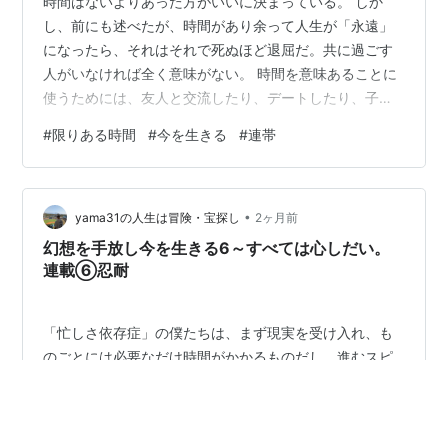
時間はないよりあった方がいいに決まっている。 しか
し、前にも述べたが、時間があり余って人生が「永遠」
になったら、それはそれで死ぬほど退屈だ。共に過ごす
人がいなければ全く意味がない。 時間を意味あることに
使うためには、友人と交流したり、デートしたり、子ど
もを育てたり、ビジネスを立ち上げたり、政治運動に参
#
限りある時間
#
今を生きる
#
連帯
加したり、技術の進歩をもたらしたりするため、他人と
協力・連帯が肝要だ。 ひとりぼっちでは、意味がない。
SNSも各種ビジネスも人と連携・共有して価値が生まれ
•
るものだ。 また、人は、他の人と生活リズムを合わせた
yama31の人生は冒険・宝探し
2ヶ月前
ほうが時間がリアルに感じられると思う。時に、一体感
幻想を手放し今を生きる6～すべては心しだい。
で幸福感に満たされることもある。 時間の…
連載⑥忍耐
「忙しさ依存症」の僕たちは、まず現実を受け入れ、も
のごとには必要なだけ時間がかかるものだし、進むスピ
ードをコントロールできない、どんなに急いでも不安が
減るわけではない、と認識・受容することが肝要だ。 そ
の幻想を捨て、ホッと一息つき、ありのままの現実を冷