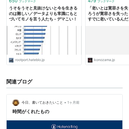
650
479
ブックマーク
ブックマーク
うそをうそと見抜けないと今を生きる
「老いとは寛容さを失
のは難しい／データよりも常識にもと
ろうが寛容さを失った
づいてモノを言う人たち - デマこい！
すでに老いているんだ」
先人の言葉
rootport.hateblo.jp
konozama.jp
関連ブログ
•
今日、書いておきたいこと
1ヶ月前
時間がくれたもの