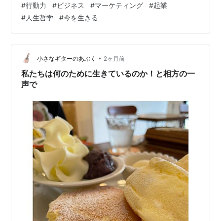
#
行動力
#
ビジネス
#
マーケティング
#
起業
きる最善に集中することが大切だというお話でした。 結
#
人生哲学
#
今を生きる
果に執着すると、今を見失う 現実は今この瞬間にしか存
在しません。 なぜならば、私たちが「結果」と呼んでい
るものは、過去の積み重ねによって生み出されるものだ
からです…
•
小さなギターのあぶく
2ヶ月前
私たちは何のために生きているのか！と相方の一
声で