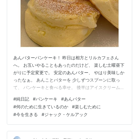
あんバターパンケーキ！ 昨日は相方とリルカフェさん
へ。 お互いやることもあったのだけど、 楽しむ土曜昼下
がりに予定変更で。 安定のあんバター、 やはり美味しか
ったなぁ。 あんことバターを 少しずつスプーンに取っ
て、 パンケーキと食べる幸せ。 後半はアイスクリーム、
そしてメイプルシロップもかけて。 最高に美味しくて満
#
純日記
#
パンケーキ
#
あんバター
たされる。 相方は甘酢あん唐揚げのランチで！ リルカフ
#
何のために生きているのか
#
楽しむために
ェさん、 昨日もありがとうございました！ 二人で最高の
#
今を生きる
#
ジャック・ケルアック
ひと時を楽しめました。 またお邪魔します。 ありがとう
ございました！ 朝、８時半くらいに 二人で話して盛り上
がり。 私たちは何のために生きているのか！ その瞬間を