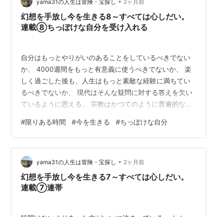
楽しまないと…
•
yama31の人生は冒険・宝探し
2ヶ月前
幻想を手放し今を生きる8～すべては心しだい。
連載⑧ちっぽけな自分を受け入れる
自分はもっとやりがいのあることをしているべきでない
か、 4000週間をもっと有意義に使うべきでないか、 楽
しく過ごした後も、人生はもっと素敵な経験に満ちてい
るべきでないか、 現代はそんな疑問に対する答えを欠い
ているように思える。 宗教はかつてのように普遍的な生
きる意味を教えることができないし、 消費主義は人生の
#
限りある時間
#
今を生きる
#
ちっぽけな自分
意味とはかけ離れた方向に僕たちを誘導していく。 そも
そも人生の意味について、今ここにある人生をなんとか
しなくては、という視点を持つこと自体どうかしてい
•
る。いま自分が生きているこの瞬間以外には、どこにも
yama31の人生は冒険・宝探し
2ヶ月前
人生の意味など存在していないという事実を、受け止め
幻想を手放し今を生きる7～すべては心しだい。
なければならない。 「宇宙的無意味療法…
連載⑦連帯