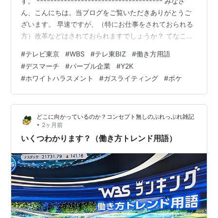
す。 ｰｰｰｰｰｰｰｰｰｰｰｰｰｰｰｰｰｰｰｰｰｰｰｰｰｰｰｰｰｰｰｰｰｰｰｰｰ みなさ
かれたが、ガッツ石松氏の自己採点が好評を得て、通常
ん、こんにちは。当ブログをご覧いただきありがとうご
番組よりも高い視聴率をマークし、放送局では電話が鳴
ざいます。 早速ですが、（特にお仕事をされておられる
り止まず、その内容は感謝の言葉が抗議を上回った。
方）改革などはされておられますでしょうか？ てなこと
で、ご紹介させていただきます。 ＊＊＊ 目次 ＊＊＊ ■
ゴルフ
#
テレビ東京
#
WBS
#
テレ東BIZ
#
働き方用語
はじめに。。。 ○ ご参考までに（2026.06.04に掲載）
#
デスマーチ
#
パープル企業
#
Y2K
ゴルフ中継もテレビ東京が誇るキラーコンテンツの一
■ 気を取り直して■ 第5位 デスマーチ ○ 簡単に言うと■
#
ホワイトハラスメント
#
ガスライティング
#
ボケ
つ。
第4位 パープル企業 ○ 簡単に言うと■ 第3位 Y2K ○ 簡
単に言うと■ 第2位 ホワイトハラスメント ○ 簡単に言う
国内ツアーの土日分は夕方に多く放送されるが、テレビ
と■…
東京が最も多く放映権を得ており、宮里藍らの活躍で女
どこに向かっているのか？コンセプト無しのぶれっぶれ雑記
子を中心に高視聴率を連発している。
•
2ヶ月前
中継以外にもレッスン番組も放送している。
いくつわかります？（働き方トレンド用語）
モータースポーツ
モータースポーツもテレビ東京の魅力の一つ。
レギュラー番組「激走！GT」「AXEL」で定期的に情報
を提供。さらにWRC世界ラリー選手権や鈴鹿8耐のハイ