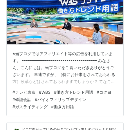
なお、1998年に日本ハム・ファイターズが首位争いを
していた時には、第4戦
*5
の中継が考えられていたが、
西武ライオンズに逆転され、かなわなかった。
その翌年の1999年は、第7戦の中継権を推薦されたが、
人口カバー率の問題で最終的に放映権はテレビ朝日が取
ってしまった。
2001年には福岡ダイエーホークスが優勝した場合に中
※当ブログではアフィリエイト等の広告を利用していま
継が行われる予定だったが、優勝できなかった。
す。 ｰｰｰｰｰｰｰｰｰｰｰｰｰｰｰｰｰｰｰｰｰｰｰｰｰｰｰｰｰｰｰｰｰｰｰｰｰ みなさ
ん、こんにちは。当ブログをご覧いただきありがとうご
2005年、千葉ロッテマリーンズの優勝により第2戦を放
ざいます。 早速ですが、（特にお仕事をされておられる
送。
方）改革などはされておられますでしょうか？ てなこと
2006年、北海道日本ハムファイターズの優勝により第4
で、ご紹介させていただきます。 ＊＊＊ 目次 ＊＊＊ ■
#
テレビ東京
#
WBS
#
働き方トレンド用語
#
コクヨ
戦を放送。初の2年連続でのシリーズ中継となった。
はじめに。。。 ○ ご参考までに（2026.06.04に掲載）
#
確認会話
#
バイオフィリップデザイン
○ ご参考までに（2026.06.05に掲載）■ 気を取り直し
パ・リーグプレーオフ
#
ガスライティング
#
働き方用語
て■ 今回の内容の１コーナーは。。。 ○ ランキングの趣
2005年のパ・リーグプレーオフ第2ステージ、福岡ソフ
旨は ○ 参考までに（コクヨ 公式HP）■ 確認会話（７
位） ○ 実…
トバンクホークスと千葉ロッテマリーンズの試合は各社
どこに向かっているのか？コンセプト無しのぶれっぶれ雑記