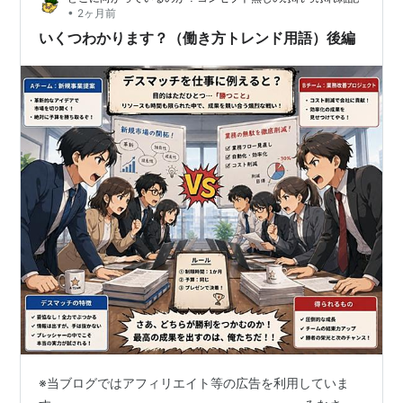
が放映権を持っていたにもかかわらず、福岡のみでの放
•
2ヶ月前
送であった。
いくつわかります？（働き方トレンド用語）後編
熱戦を放送しない事に抗議が殺到。テレビ東京は第4戦
と第5戦を放送。各地から感謝の言葉が届いた。
また、他局が高視聴率の番組であったにもかかわらず、
匹敵する数字を挙げた。
ボクシング
ボクシング中継もテレビ東京が力を入れているコンテン
ツの一つ。
かつては「スーパーファイト」としてモハメド・アリや
マイク・タイソンなど世界の名ボクサーの試合を数多く
中継。日本人の試合も
渡辺二郎
などの世界タイトル戦を
こなしてきた。
ボクシングの判定を巡る論議が絶えない昨今、2006年9
月18日の川嶋勝重vsミハレス戦で微妙な判定で勝敗が分
※当ブログではアフィリエイト等の広告を利用していま