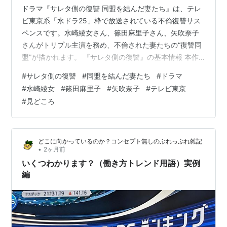
2002年の日韓大会では、日本のいたH組のベルギーVS
ドラマ『サレタ側の復讐 同盟を結んだ妻たち』は、テレ
ビ東京系「水ドラ25」枠で放送されている不倫復讐サス
チュニジア戦を中継。
ペンスです。水崎綾女さん、篠田麻里子さん、矢吹奈子
2003年にもレアル・マドリードvsFC東京
*3
戦を中継し
さんがトリプル主演を務め、不倫された妻たちの“復讐同
高視聴率を上げた。
盟”が描かれます。 『サレタ側の復讐』の基本情報 本作
2006年のドイツ大会では、フランスVSスイス、ブラジ
は、夫に裏切られた3人の妻たちが、それぞれの夫へ復讐
#
サレタ側の復讐
#
同盟を結んだ妻たち
#
ドラマ
ルVSクロアチア
*4
、準決勝を中継した。
するために同盟を結ぶ物語です。TVerでも、不倫された3
#
水崎綾女
#
篠田麻里子
#
矢吹奈子
#
テレビ東京
2007アジアカップ最終予選サウジアラビアVS日本戦の
人の妻たちが夫に“交換復讐”していく復讐同盟を結成する
#
見どころ
作品として紹介されています。 ドラマの見どころ 見どこ
中継権も獲得した。
ろは、復讐のターゲットが入れ替わる“交換復讐”のスリル
日本選手権シリーズ
です。妻たちが協力することで、夫たちの隠された顔や
どこに向かっているのか？コンセプト無しのぶれっぶれ雑記
弱点が少しずつ暴かれ…
テレビ東京が過去に日本シリーズを中継したのは4度
•
2ヶ月前
（1970、1974、2003、2005）。
いくつわかります？（働き方トレンド用語）実例
編
2003年の福岡ダイエーホークス対阪神タイガース最終
戦で29年振りの悲願を果たした。この時、放映地域を
広げるために録画放送やBSでの生中継で対応したもの
の、地方からの苦情が殺到した。