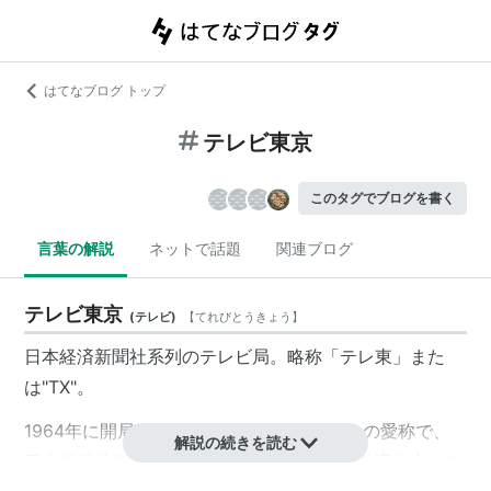
はてなブログ トップ
テレビ東京
このタグでブログを書く
言葉の解説
ネットで話題
関連ブログ
テレビ東京
(
テレビ
)
【
てれびとうきょう
】
日本経済新聞社
系列のテレビ局。略称「
テレ東
」また
は"TX"。
1964年に開局。もともとは「科学テレビ」の愛称で、
解説の続きを読む
日本科学技術振興財団が運営する科学技術教育中心のテ