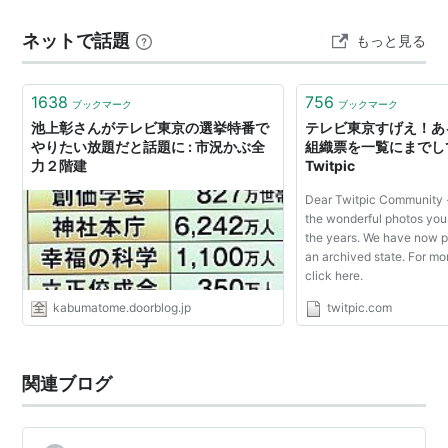
217.25MHz
（ミステリー系の本は内田康夫さんの「浅見光彦シリー
(音声)
ネットで話題
もっと見る
ズ」の何冊か以外まったく目を通さなかったゆえ一冊も
221.75MHz
読んでない）よりも山田五郎さんが亡くなった事の方…
出力
(映像) 50kW
10kW
1638
756
(音声) 12.5kW
ブックマーク
ブックマーク
池上彰さんがテレビ東京の選挙特番で
テレビ東京すげえ！あ
やりたい放題だと話題に : 市況かぶ全
組織票を一覧にまでして
ネットワーク
力２階建
Twitpic
TXNネットワーク（全6局）
Dear Twitpic Community -
the wonderful photos you
テレビ東京
（TX） 関東広域 [静岡伊豆・山梨・長野
the years. We have now p
の一部]
an archived state. For mo
click here.
テレビ大阪
（TVO） 大阪府 [兵庫・徳島の一部及
kabumatome.doorblog.jp
twitpic.com
び京都の一部]
テレビ愛知
（TVA） 愛知県 [岐阜美濃・三重北中
部・静岡西部の一部]
関連ブログ
テレビ北海道
（TVh） 道東・道北の一部を除く北
海道 [青森県北部の一部]