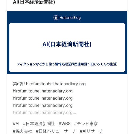
AI(日本経済新聞社)
第n弾! hirofumitouhei.hatenadiary.org
hirofumitouhei.hatenadiary.org
hirofumitouhei.hatenadiary.org
hirofumitouhei.hatenadiary.org
hirofumitouhei.hatenadiary.org
hirofumitouhei.hatenadiary.org
#
AI
#
日本経済新聞社
#
WBS
#
テレビ東京
hirofumitouhei.hatenadiary.org
#
協力会社
#
日経バリューサーチ
#
AIリサーチ
hirofumitouhei.hatenadiary.org