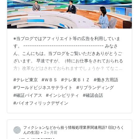
ライトも放送している。
OB・OG
井上由美子
小倉智昭 金子勝彦 久保田光彦 田原総一朗
土居壮
八塩圭子
小池百合子
※当ブログではアフィリエイト等の広告を利用していま
す。 ｰｰｰｰｰｰｰｰｰｰｰｰｰｰｰｰｰｰｰｰｰｰｰｰｰｰｰｰｰｰｰｰｰｰｰｰｰ みなさ
ん、こんにちは。当ブログをご覧いただきありがとうご
ざいます。 早速ですが、（特にお仕事をされておられる
*1
:
1974年西ドイツ大会の西ドイツVSオランダ
方）改革などはされておられますでしょうか？ てなこと
*2
:
テレビ朝日も中継していた。
で、ご紹介させていただきます。 ＊＊＊ 目次 ＊＊＊ ■
#
テレビ東京
#
ＷＢＳ
#
テレ東ＢＩＺ
#
働き方用語
*3
:
テレビ東京も株主として名を連ねている
ＷＢＳ■ 参考までに（ＷＢＳ 公式HP）■ 今回の内容の
#
ワールドビジネスサテライト
#
リブランディング
*4
:
日本と同組
１コーナーは。。。■ 第10位 リブランディング ○ 簡単
#
確証バイアス
#
インシビリティ
#
確認会話
*5
:
BSとの同時中継。ちなみに第3，5戦はテレビ朝日。
に言うと ○ 他に例えると■ 第9位 確証バイアス ○ その
#
バイオフィリックデザイン
結果 ○ 例えば■ 第8位 インシビリティ ○ 簡単に言うと
■ 第7位 確認…
フィクションなどから拾う情報処理業界関連用語? (旧ひろく
•
んの生活)
2ヶ月前