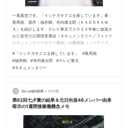
2010年10月 放送持ち株会社・
テレビ東京ホールディ
ングス
を設立、同時に同社の傘下に入り現在に至る
一条真也です。『イシナガキクエを探しています』著：
2016年11月
東京都港区
六本木
に移転。
夜馬裕、原作：福井鶴、寺内康太郎（ＫＡＤＯＫＡＷ
Ａ）を紹介します。テレビ東京で２０２４年春に放送さ
天王洲スタジオ
れた架空の公開捜査番組（モキュメンタリー／フェイク
ドキュメンタリーホラー番組）の書籍版（ノベライズ）
1999年12月、品川区の山手通りと旧海岸通りの角に
なのですが、非常にミステリアスで怖く、面白かったで
「天王洲スタジオ」を開設。「天王洲スタジオ」と名づ
#
『イシナガキクエを探しています』
#
夜馬裕
す！ 本書の帯 本書の帯には、イシナガキクエとおぼしき
けられては居るが、実際に局舎がある場所は「天王洲」
#
福井鶴
#
寺内康太郎
#
テレビ東京
女性の写真が使われていますが、ぼやけているので顔は
#
モキュメンタリー
ではなく「東品川」である。「ASAYAN」などの番組は
わかりません。また、「お心あたりの方は御連絡をお願
ここで作られた。（芝浦運河を挟んだ反対側が本当の
いいたします。」と書かれています。 本書の帯の裏 帯の
裏側には、「日本中を震撼させた異色モキュメンタリー
「天王洲アイル」）
番組。失踪した女性を探し続けた本当の理由は―…
•
Go-ye@h総研
24日前
特徴
第62回七夕賞の結果＆元日向坂46メンバー由来
暗示の1週間後稼働懸念メモ
以下の特徴がある。
放送特番