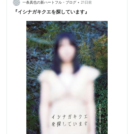
テレビせとうち
（TSC） 岡山県及び香川県 [広島
•
一条真也の新ハートフル・ブログ
21日前
東部・山陰・愛媛東部の一部]
『イシナガキクエを探しています』
TVQ九州放送
（TVQ） 福岡県 [佐賀・山口西部・
長崎北部と大分北部及び熊本北部の一部]
たった６局で全国の総世帯の７割近くをカバーしてお
り、効率的なネットワークではあるが、実際に視聴でき
る地域は、日本の国土の３割強のため、都市圏ローカル
という現実がある。関西・中京のネット局は県域局であ
るため、びわ湖放送・テレビ和歌山・奈良テレビ・岐阜
テレビ・三重テレビに対し、TXNの番組が数多く番組販
売されている。
主な沿革
1964年 4月 日本科学技術振興財団テレビ局開局
1973年10月 株式会社
東京12チャンネル
に社名変更
1981年10月
株式会社テレビ東京
に社名変更