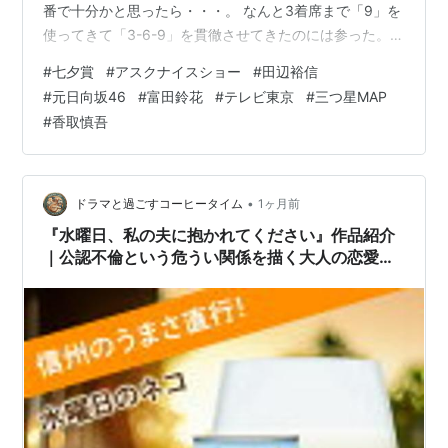
声もある。（→
テレ東規制
）
番で十分かと思ったら・・・。 なんと3着席まで「9」を
使ってきて「3-6-9」を貫徹させてきたのには参った。同
なおスカイパーフェクTV!のAT-Xでも様々なアニメを放
じ5枠の10番の方は持っていたから、そっちが3着であれ
映しており、テレビ東京系の最新アニメの放映も数多
#
七夕賞
#
アスクナイスショー
#
田辺裕信
ば最高に幸せだったのに。 で、肝心の元日向坂46・富田
い。
#
元日向坂46
#
富田鈴花
#
テレビ東京
#
三つ星MAP
鈴花さんのシンボルカラー「紫」は、懸念した通りに函
#
香取慎吾
館11レースの1番人気（シルトホルン）の3着のみ（パー
映画
プル系の勝負服を使用）。 勝負服が紫色系統の馬主さん
木曜洋画劇場
は良質の吹き替え映画を
OA
していて好
が出走させている馬は他にも各メインレースに何頭もい
評。また
たが、上記1番…
B級
映画のTV初登場や吹き替えを
新録
する事も
•
ドラマと過ごすコーヒータイム
1ヶ月前
多い。他にもクラシック映画を月〜木の帯で放映する
午
『水曜日、私の夫に抱かれてください』作品紹介
｜公認不倫という危うい関係を描く大人の恋愛ド
後のロードショー
やカルトや映画を放映する
シネ・ラ・
ラマ
バンバ
など、中身重視な映画番組が多い。系列のBSデ
ジタル局でも平日21時以降に映画枠を確保、無料の民放
BSで最も本数が多い。
最近では国民的映画「男はつらいよ」全48作を順次放
送し、話題になった。
海外ドラマ