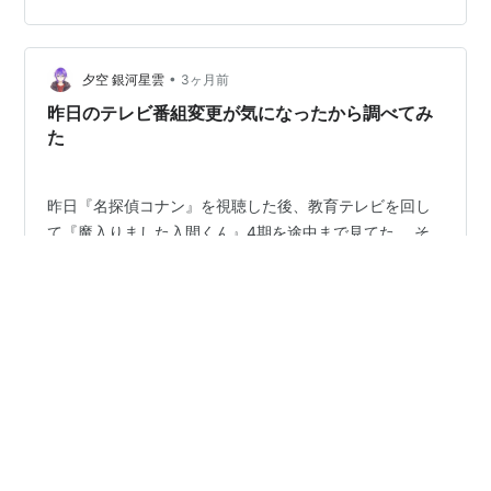
hirofumitouhei.hatenadiary.org プレスリリースにこんな
情報が載っ…
•
夕空 銀河星雲
3ヶ月前
昨日のテレビ番組変更が気になったから調べてみ
た
昨日『名探偵コナン』を視聴した後、教育テレビを回し
て『魔入りました入間くん』4期を途中まで見てた。 そ
の後『青空レストラン』をチラ見、そういえばテレ東