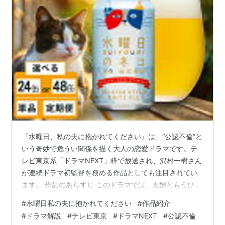
日本でハリウッド製の海外ドラマを受信出来るとすれ
ば、スカパー、WOWOW、そしてテレビ東京、と言うく
らい海外ドラマには強い。それも最新TVシリーズから
年代物まで幅広くOAする。
経済
前引け
後や深夜に放送される市況ニュースは、
日経
系列
であるテレビ東京のもう一つの顔。深夜のニュースで取
り上げられた銘柄が、翌日
大人気
となることもある。
『水曜日、私の夫に抱かれてください』は、“公認不倫”と
もっとも、たいていは短期の値幅どりを狙ったもので、
いう奇妙で危うい関係を描く大人の恋愛ドラマです。テ
たった1営業日で資金が逃げてしまうこともある。
レビ東京系「ドラマNEXT」枠で放送され、沢村一樹さん
が連続ドラマ初監督を務める作品としても注目されてい
ジャニーズ
ます。 作品のあらすじ このドラマでは、夫婦ともうひと
ジャニーズ事務所所属アイドルの出演番組が多いのもテ
りの人物による、普通では割り切れない三角関係が描か
#
水曜日私の夫に抱かれてください
#
作品紹介
れます。夫婦であること、愛していること、傷ついてい
レビ東京で、地上波では最も多い。光GENJIやSMAPが
#
ドラマ解説
#
テレビ東京
#
ドラマNEXT
#
公認不倫
ること。そのどれもが単純には整理できないまま、登場
売り出し中の時はテレビ東京系の番組がいくつかあっ