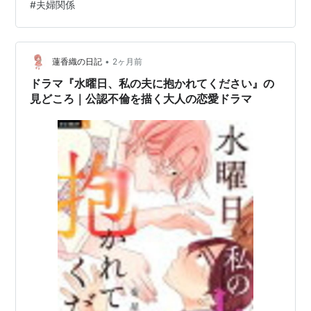
#
夫婦関係
人物たちは危うい関係の中に踏み込んでいきます。 大人
た。
の恋愛ドラマとしての魅力 この作品の魅力は、関係性の
スターとなったタレントは他局に流れてしまうが、ジャ
刺激だけではなく、その奥にある感情の揺れを描いてい
ニーズJr.やCDデビューしたばかりのグループは、他局
るところです。許したはずなのに苦し…
•
蓮香織の日記
2ヶ月前
がやらないのでテレビ東京が積極的に放映している。
ドラマ『水曜日、私の夫に抱かれてください』の
現在は関ジャニ∞の「∞のギモン」と「Ya-Ya-yah」が
見どころ｜公認不倫を描く大人の恋愛ドラマ
放送されている。
モーニング娘。・ハロー！プロジェクト
モーニング娘。を生んだのもこのテレビ局の番組であ
り、アイドルオタクからも評価が高い。現在も「ハロ
ー！モーニング。」などハロープロジェクト所属タレン
トの番組を放送し、5期以降のオーディションもテレビ
東京が主催する。
6期オーディションについてはフジテレビの番組で先に
告知されたが、メンバー決定はテレビ東京において特番
が組まれた。