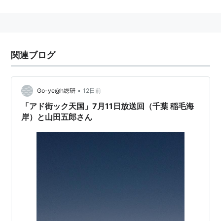
レビ局であった。同財団と関係を持つ科学技術学園高等
学校の授業放送が中心で、娯楽番組はなかったため、日
本教育テレビ（今のテレビ朝日）よりも教育要素は非常
に高かった。また、民放では当たり前となっているテレ
関連ブログ
ビコマーシャルを流すこともなかった。
そのため慢性的に赤字を抱えることとなり、同財団が番
組制作を目的として「東京12チャンネルプロダクショ
•
Go-ye@h総研
12日前
ン」が設立されるまで、放送時間を一時的に7時間程度
「アド街ック天国」7月11日放送回（千葉 稲毛海
に短縮していた。その裏ではNHKや毎日放送に買収され
岸）と山田五郎さん
る話があったが、結局NHKとの合併はなくなり、毎日放
送と日本経済新聞社が科学テレビの経営に参加した。こ
のとき日経は設立に参加した日本教育テレビの株を朝日
新聞社に売却した。
1973年に正式に財団から放送事業を譲り受け、社名も
プロダクションが抜けた「東京12チャンネル」とし、教
育局から総合局へと転換を図った。「
テレビ東京
」に社