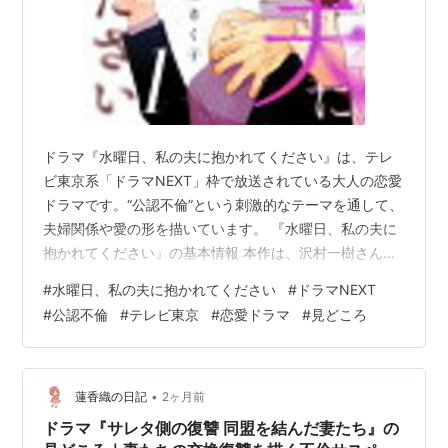
演歌
演歌に強いのもテレビ東京の特色。
開局以来1989年まで25年放送され現在は「夏祭り」と
「年忘れ」の特番として放送されている「にっぽんの
ドラマ『水曜日、私の夫に抱かれてください』は、テレ
歌」と1978年から2000年まで22年にわたり放送された
ビ東京系「ドラマNEXT」枠で放送されている大人の恋愛
「演歌の花道」は「演歌と言えばテレビ東京」を不動の
ドラマです。“公認不倫”という刺激的なテーマを通して、
ものにした。
夫婦関係や愛の形を描いています。 『水曜日、私の夫に
現在でも「にっぽんの歌」の他に改編期に放送される
抱かれてください』の基本情報 本作は、沢村一樹さんが
「昭和歌謡大全集」「名曲ベストヒット歌謡」、賞レー
連続ドラマ初監督を務める作品としても注目されていま
#
水曜日、私の夫に抱かれてください
#
ドラマNEXT
スの一つ「日本作詩大賞」や主に祝日に放送される徳光
す。公式サイトでは、奇妙な三角関係を描く物語として
#
公認不倫
#
テレビ東京
#
恋愛ドラマ
#
見どころ
紹介されており、タイトルからも分かるように、かなり
和夫司会の演歌番組によって演歌界を支えている。
踏み込んだ人間関係が描かれます。 ドラマの見どころ 見
どころは、“公認”という言葉が付くことで、不倫という関
ディズニー
係の見え方が大きく変わるところです。許されているよ
•
蓮香織の日記
2ヶ月前
ディズニー関連の番組が他局より多いのもテレビ東京な
うで、決して楽ではない。納得し…
ドラマ『サレタ側の復讐 同盟を結んだ妻たち』の
らでは。Disney TimeやWAKU! WAKU! TOKYO DISNEY