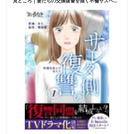
見どころ｜妻たちの交換復讐を描く不倫サスペン
RESORT等を放送。
ス
ミニ情報や特番なら他局でも放映される場合もあるが、
30分枠や1時間枠ともなるとテレビ東京にはかなわな
い。
サッカー中継
かつて「三菱ダイヤモンド・サッカー」で海外サッカー
情報を伝えるだけでなく、日本で初めてFIFAワールドカ
ップ決勝戦
*1
生中継も行ったため、コアなサッカーファ
ンから評価が高い。また、Jリーグが始まる前の日本リ
ーグ（JSL）中継も行った
*2
。
「
ドーハの悲劇
」を中継したのもテレビ東京で、視聴率
48％を記録した。
だが、日本代表の人気が高まって以降は、ワールドカッ
プの重要な試合で権利を得られず、満足に中継できなく
なってしまった。