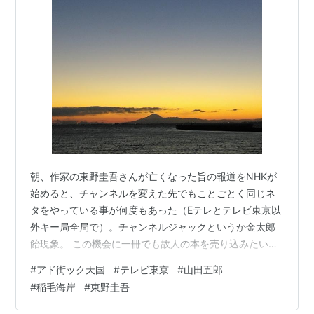
名変更したのは1981年のことである。
制作する番組は老若男女向けな番組よりも、経済、旅
行、釣り、演歌、ゴルフ、アニメなど特定の層に絞った
ものが多く、視聴者は子ども、ビジネスマン、シルバ
ー、マニアが中心である。
アナログ
デジタル
呼出名称
テレビとうきょ
テレビとうきょうデジタルテレビジ
朝、作家の東野圭吾さんが亡くなった旨の報道をNHKが
う
ョン
始めると、チャンネルを変えた先でもことごとく同じネ
コールサイ
JOTX-TV
JOTX-DTV
タをやっている事が何度もあった（Eテレとテレビ東京以
ン
外キー局全局で）。チャンネルジャックというか金太郎
飴現象。 この機会に一冊でも故人の本を売り込みたい広
チャンネル
12 (VHF)
23 (UHF)
告代理店や本の取り次ぎ屋の熱意というか思惑はイタイ
リモコン番
#
アド街ック天国
-
#
テレビ東京
7
#
山田五郎
ほどわかったが、な～んかやってることがキモチ悪かっ
号
#
稲毛海岸
#
東野圭吾
た。空気を読まないなんちゃら半島の宣伝みたい
周波数
(映像)
533.142857MHz
で・・・。 ここ数日の事象では個人的に、件の作家さん