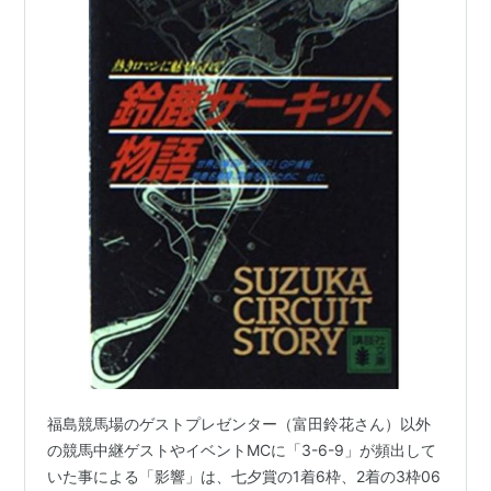
重大なニュース（地震や航空災害その他天変地異・凶悪
事件・あるいは慶事などの重大な案件）が起きても、よ
ほどのことが無い限りは特番を入れずにテロップのみで
済ませる。地方のネット局との関係で、特番を入れてし
まうと定時番組の時間変更などが出来ないのが一つの理
由だと言われている。→
テレ東伝説
アニメ
子供向けのアニメから大人向けのアニメまで幅広いアニ
メ作品を放映しており、番組数では他局の追随を許さな
い。アニメファンにとっては聖地的な存在である。三原
山が噴火しても
トランスフォーマー
の放送を続けたこと
で、その評価を不動のものとした。また、阪神大震災の
際にも
ムーミン
を放送していた。
福島競馬場のゲストプレゼンター（富田鈴花さん）以外
ただし、暴力や性などの表現に関しては他局より厳し
の競馬中継ゲストやイベントMCに「3-6-9」が頻出して
く、パンチラすら許されない。この点に関しては不満の
いた事による「影響」は、七夕賞の1着6枠、2着の3枠06