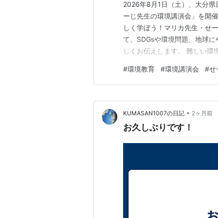
2026年8月1日（土）、大分
ーじ先生の環境講演会」を開催
しく学ぼう！マリカ先生・せー
て、SDGsや環境問題、地球
しくお伝えします。 難しい環
「やってみたい！」に変わりま
#
環境教育
#
環境講演会
#
せ
ー”のような講演会です。 当
楽しみながら学べる内容をご用
•
KUMASAN1007の日記
2ヶ月前
お久しぶりです！