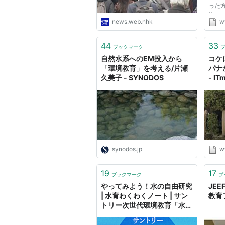
った
摘す
news.web.nhk
w
ミは
に過
二酸
44
33
ブックマーク
５％に
自然水系へのEM投入から
コケ
「環境教育」を考える/片瀬
パナ
久美子 - SYNODOS
- IT
synodos.jp
w
19
17
ブックマーク
ブ
やってみよう！水の自由研究
JE
| 水育わくわくノート | サン
教育
トリー次世代環境教育「水育
®」