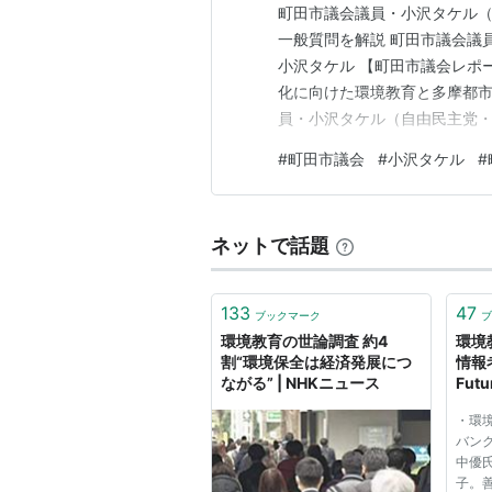
町田市議会議員・小沢タケル（
一般質問を解説 町田市議会議
小沢タケル 【町田市議会レポ
化に向けた環境教育と多摩都市
員・小沢タケル（自由民主党・
おいて一般質問に登壇しまし
#
町田市議会
#
小沢タケル
#
の減量・資源化に向けた次世
伸事業の推進」に関する質問と
ネットで話題
133
47
ブックマーク
ブ
環境教育の世論調査 約4
環境
割“環境保全は経済発展につ
情報考
ながる” | NHKニュース
Futu
・環境
バンク
中優
子。