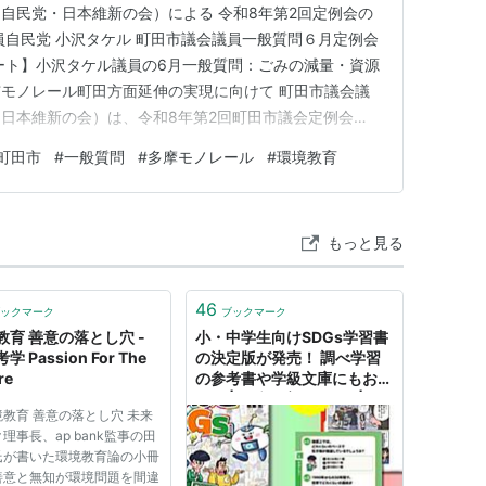
自民党・日本維新の会）による 令和8年第2回定例会の
員自民党 小沢タケル 町田市議会議員一般質問６月定例会
ート】小沢タケル議員の6月一般質問：ごみの減量・資源
モノレール町田方面延伸の実現に向けて 町田市議会議
日本維新の会）は、令和8年第2回町田市議会定例会に
た。本記事では、持続可能なまちづくりの要となる「ごみ
町田市
#
一般質問
#
多摩モノレール
#
環境教育
代への環境教育」および「多摩都市モノレール町田方面延
市の答弁の全貌を分…
もっと見る
46
ックマーク
ブックマーク
教育 善意の落とし穴 -
小・中学生向けSDGs学習書
学 Passion For The
の決定版が発売！ 調べ学習
re
の参考書や学級文庫にもおす
すめ | 環境教育／SDGs | 教
教育 善意の落とし穴 未来
員の方へ | キッズネット
理事長、ap bank監事の田
氏が書いた環境教育論の小冊
善意と無知が環境問題を間違