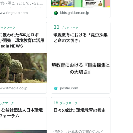
方向へ導こうとしていると指
る。 ・東京の純粋な家庭ゴ
ww.ringolab.com
kids.gakken.co.jp
一般廃棄物のうち２７分の１
ぎない ・純粋な家庭からの
化炭素排出量は全体の１３．
30
ブックマーク
ブックマーク
過ぎない ・家庭の電気消...
に覆われた6本足ロボ
環境教育における『昆虫採集
が開発 環境教育に活用
と命の大切さ』
media NEWS
ww.itmedia.co.jp
posfie.com
16
ックマーク
ブックマーク
EF 公益社団法人日本環境
日々の戯れ: 環境教育の暴走
フォーラム
愕然とした原因の文書がこれ う