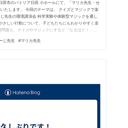
県日田市のパトリア日田 小ホールにて、「マリカ先生・せ
いたします。 今回のテーマは、 クイズとマジックで楽
じ先生の環境講演会 科学実験や体験型マジックを通し
にやさしい行動について、子どもたちにもわかりやすく楽
境問題も、クイズやマジックにすると「なるほど！」
す。 まるで、地球のことを学ぶ“夏休みの自由研究ショ
ーじ先生
#
マリカ先生
日は、子どもたちに人気のエンタメ講演会として、親子で
意しています。…