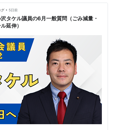
•
ログ
5日前
小沢タケル議員の6月一般質問（ごみ減量・
ール延伸）