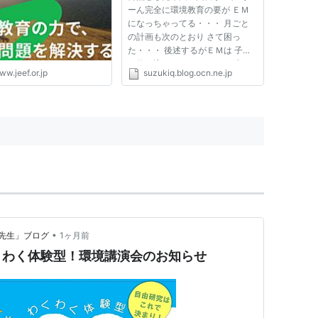
ーん完全に環境教育の要が ＥＭ
になっちゃってる・・・ 月ごと
の計画も次のとおり さて困っ
た・・・ 後述するがＥＭは 子供
に信じ込ませていいようなブツで
w.jeef.or.jp
suzukiq.blog.ocn.ne.jp
はない それがこんなふうに教え
こまれるのを放っておけない そ
れどころか 自分でそれを指導す
る羽目になったりするのか・・・
すぐ...
•
先生」ブログ
1ヶ月前
くわく体験型！環境講演会のお知らせ