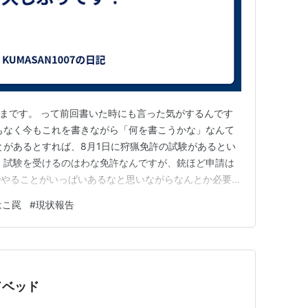
まです。 って前回書いた時にも言った気がするんです
もなく今もこれを書きながら「何を書こうかな」なんて
とがあるとすれば、8月1日に狩猟免許の試験があるとい
、試験を受けるのはわな免許なんですが、銃ほど申請は
でやることがいっぱいあるなと思いながらなんとか必要書
会の講習に行きたいですが、仕事上そんな暇がなくとり
はこ罠
#
現状報告
所の猟友会の人にわなを借りて組み立ての練習をしている
ている感じです。 無事受…
ドベッド