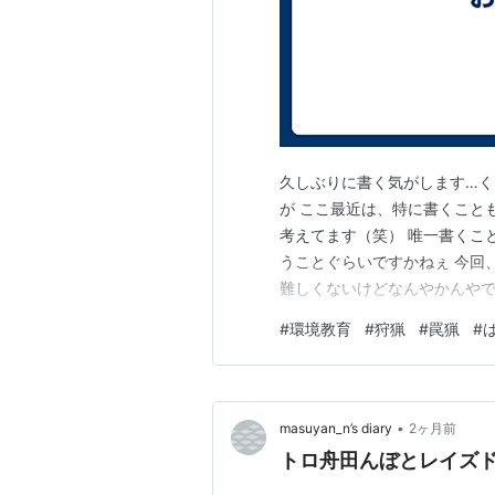
久しぶりに書く気がします…く
が ここ最近は、特に書くこと
考えてます（笑） 唯一書くこ
うことぐらいですかねぇ 今回
難しくないけどなんやかんや
類を集め始めています。 猟友
#
環境教育
#
狩猟
#
罠猟
#
あえず独学で勉強しつつ、近
という感じで順調に準備を進め
•
masuyan_n’s diary
2ヶ月前
トロ舟田んぼとレイズ