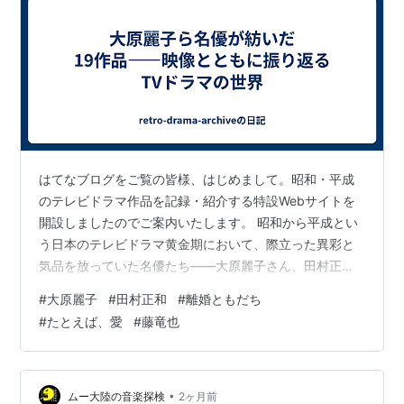
年/1996年/1998年 単発、テレビ朝日）
ニューヨーク恋物語II 男と女（1990年、フジテレビ）
勝海舟・時代劇スペシャル（1990年、日本テレビ）
パパとなっちゃん（1991年、TBS）
ティファニーで朝食を(1992年、TBS）
ローマの休日（1993年、TBS）
カミさんの悪口（1993年、TBS）
はてなブログをご覧の皆様、はじめまして。昭和・平成
古畑任三郎（1994年版は『警部補 古畑任三郎』）
のテレビドラマ作品を記録・紹介する特設Webサイトを
（1994年、1995年特番、1996年、1999年、2004年特
開設しましたのでご案内いたします。 昭和から平成とい
番、2006年特番、フジテレビ）
う日本のテレビドラマ黄金期において、際立った異彩と
カミさんの悪口2（1995年、TBS）
気品を放っていた名優たち——大原麗子さん、田村正和
協奏曲（1996年、TBS）
さん、藤竜也さんをはじめ、当時のテレビ史を彩った魅
#
大原麗子
#
田村正和
#
離婚ともだち
総理と呼ばないで（1997年、フジテレビ）
力あふれる出演者たち。 彼らが画面上で見せた唯一無二
#
たとえば、愛
#
藤竜也
の存在感と迫真の演技は、今なお私たちの記憶の中に鮮
カミさんなんかこわくない（1998年、TBS）
やかに焼き付いています。 このたび、1966年の名作『雨
じんべえ（1998年、フジテレビ）
の中に消えて』から2000年の『オヤジぃ。』に至るま
美しい人（1999年、TBS）
で、時代を象徴する全19タイトルのドラマ・映像作品を
•
ムー大陸の音楽探検
2ヶ月前