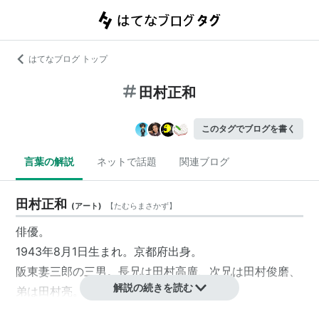
はてなブログ トップ
田村正和
このタグでブログを書く
言葉の解説
ネットで話題
関連ブログ
田村正和
(
アート
)
【
たむらまさかず
】
俳優。
1943年8月1日生まれ。京都府出身。
阪東妻三郎の三男。長兄は田村高廣、次兄は田村俊磨、
解説の続きを読む
弟は田村亮。
174cm。