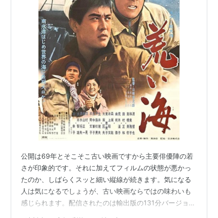
おんな極悪帖（1970年、大映）
旅路 おふくろさんより（1971年、松竹）
女囚さそり 701号怨み節（1973年、東映）
北の宿から（1976年、松竹）
日本の黒幕（フィクサー）（1979年、東映）
阪妻 阪東妻三郎の生涯（1993年、マツダ映画社）
子連れ狼−その小さき手に−（1993年、松竹）
ラストラブ
(2007年初夏公開予定、松竹)
CM
サッポロビール
-
麦とホップ
（第三のビール）
公開は69年とそこそこ古い映画ですから主要俳優陣の若
さが印象的です。それに加えてフィルムの状態が悪かっ
たのか、しばらくスッと細い縦線が続きます。気になる
人は気になるでしょうが、古い映画ならではの味わいも
感じられます。配信されたのは輸出版の131分バージョン
で完全版もあるらしい。ただ、そちらの180分のものは行