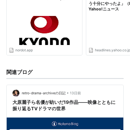
第2シリーズ、1986年/1987年 特番、TBS）
う十分にやったよ」（FR
Yahoo!ニュース
蒸発妻・月曜ワイド劇場（1984年、テレビ朝日）
子供が見てるでしょ!（1985年、TBS）
男の家庭科（1985年、フジテレビ）
妻たちの危険な関係（1986年、日本テレビ）
女は男をどう変える（1986年、フジテレビ）
パパはニュースキャスター（1987年、1987年/1989
nordot.app
headlines.yahoo.co.j
年/1994年 特番、TBS）
敵同士好き同士（1987年、日本テレビ）
関連ブログ
男たちによろしく（1987年、TBS）
熱くなるまで待って! （1987年、フジテレビ）
花の図鑑（1988年、テレビ朝日）
•
retro-drama-archiveの日記
13日前
パパは年中苦労する（1988年、TBS）
大原麗子ら名優が紡いだ19作品――映像とともに
ニューヨーク恋物語（1988年、フジテレビ）
振り返るTVドラマの世界
過ぎし日のセレナーデ（1989 - 1990年、フジテレビ）
眠狂四郎・田村正和時代劇スペシャル（1989年/1993