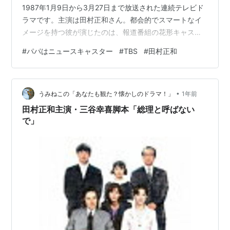
1987年1月9日から3月27日まで放送された連続テレビド
ラマです。主演は田村正和さん。都会的でスマートなイ
メージを持つ彼が演じたのは、報道番組の花形キャスタ
ー・鏡竜太郎。完璧に見える男が、ある日突然“3人の娘
#
パパはニュースキャスター
#
TBS
#
田村正和
の父親”になり、娘たちに振り回されていく、というコメ
ディ要素たっぷりのホームドラマです。 この作品の大き
な魅力は、何と言ってもその設定のユニークさと、田村
•
正和さんの絶妙な演技力です。クールで女性にモテモテ
うみねこの「あなたも観た？懐かしのドラマ！」
1年前
のキャスターが、突如として父親役を強いられるギャッ
田村正和主演・三谷幸喜脚本「総理と呼ばない
プが笑いを誘い、そこにしっかりとし…
で」