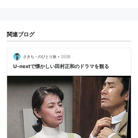
出演作品
テレビドラマ
関連ブログ
花の生涯（1963年、NHK）
破れ太鼓 (1965、NHK）
記念樹 (1966年、TBS、木下恵介劇場）
•
さきち・のひとり旅
2日前
源義経（1966年、NHK大河ドラマ、藤原忠衡役）
U-nextで懐かしい田村正和のドラマを観る
新吾十番勝負（1966年、TBS）
木下恵介・人間の歌シリーズ／冬の旅（1970年、TBS）
木下恵介・人間の歌シリーズ／冬の雲（1971年、TBS）
新・平家物語（1972年、NHK大河ドラマ、崇徳院役）
眠狂四郎（1972年、フジテレビ）
世なおし奉行（1972年、テレビ朝日）
運命峠（1974年、フジテレビ）
さくらの唄（1976年、TBS）