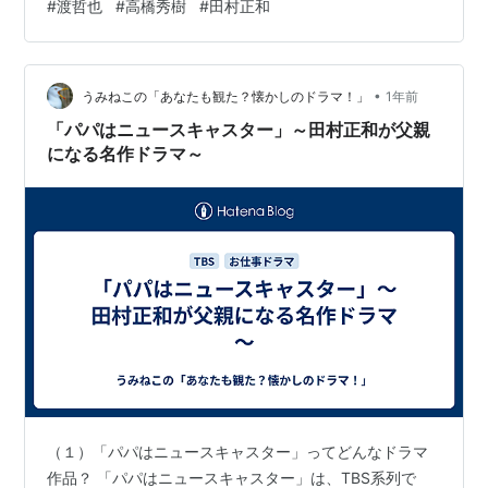
#
渡哲也
#
高橋秀樹
#
田村正和
方不明とのこと。どんな内容だったのか気になるところ
です。ジャンルは海洋映画。そして扱うのはクジラ。捕
獲から解体などはもはやドキュメンタリーを思わせる内
•
容で、人によっては目を覆うかもしれません。とは言え
うみねこの「あなたも観た？懐かしのドラマ！」
1年前
水産会社協力とあって、働く人たちの姿や生々しい映像
「パパはニュースキャスター」～田村正和が父親
は普段目にすることも出来ないので食い入る…
になる名作ドラマ～
（１）「パパはニュースキャスター」ってどんなドラマ
作品？ 「パパはニュースキャスター」は、TBS系列で