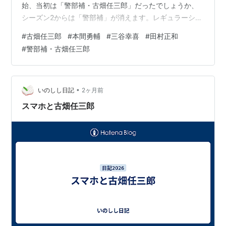
海抜0米（1964年、松竹）
始、当初は「警部補・古畑任三郎」だったでしょうか、
この空のある限り（1964年、松竹）
シーズン2からは「警部補」が消えます。レギュラーシー
われら劣等生（1965年、松竹）
ズンは3まで、その他スペシャルドラマも多く製作され、
#
古畑任三郎
#
本間勇輔
#
三谷幸喜
#
田村正和
2006年まで足かけ13年に及ぶロングランシリーズとなり
ぜったい多数（1965年、松竹）
#
警部補・古畑任三郎
ました。 古畑任三郎を演じたのは田村正和氏。独特の口
俺たちの恋（1965年、松竹）
調、黒ずくめのファッションでクセのあるキャラです
昨日のあいつ今日のおれ（1965年、松竹）
が、鋭い観察眼と深い洞察力、芯には揺るがぬ正義を持
裸の青春（1965年、松竹）
ち、数々の難事件を解決に導きます。 これは刑事ドラマ
•
いのしし日記
2ヶ月前
この声なき叫び（1965年、松竹）
でありますが、アクションや組織…
スマホと古畑任三郎
空いっぱいの涙（1966年、松竹）
かあちゃんと11人の子ども（1966年、松竹）
雨の中の二人（1966年、松竹）
天下の快男児（1966年、松竹）
侠勇の花道 ドス（1966年、松竹）
男なら振りむくな（1967年、松竹）
女の一生（1967年、松竹）
無理心中 日本の夏（1967年、松竹）