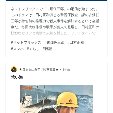
痴人の愛（1967年、大映）
東シナ海（1968年、日活）
ネットフリックスで「古畑任三郎」の配信が始まった。
初恋宣言（1968年、松竹）
このドラマは、田村正和演じる警視庁捜査一課の古畑任
三郎が持ち前の推理力で殺人事件を解決するという会話
女と味噌汁（1968年、東宝）
劇だ。毎回大物俳優や歌手が犯人で登場し、田村正和の
嵐に立つ（1968年、松竹）
軽妙なセリフと表情で人気を博した。リアルタイムで見
怪談残酷物語（1968年）
ていたアラフィフのワタシにとってはあまりに懐かし
#
ネットフリックス
#
古畑任三郎
#
田村正和
秘録おんな蔵（1968年、大映）
く、早速見ることにした。 １話で、土砂降りの雨の中、
#
スマホ
#
くらし
#
日記
荒い海（1969年、日活）
古畑任三郎が乗った車がガス欠で止まってしまう。近く
眠狂四郎 卍斬り（1969年、大映）
のガソリンスタンドを「地図帳」で調べ、職場に連絡す
るため近くにあった家に飛び込み「固定電話」を借りに
華麗なる闘い（1969年、東宝）
行く。今のスマホ世代からすれば、「スマホ」を使えば
•
★気ままに自宅で映画観賞★
1年前
現代ヤクザ 与太者仁義（1969年、東映）
いいのにと思ってしまうシーンに違いない。 場面は進…
荒い海
超高層のあけぼの（1969年、東映）
風林火山（1969年、東宝）
黒薔薇の館（1969年、松竹）
やくざ絶唱（1970年、ダイニチ映配）
おんな牢秘図（1970年、ダイニチ映配）