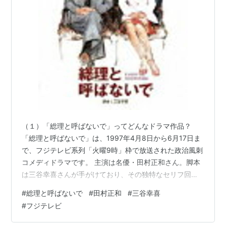
（１）「総理と呼ばないで」ってどんなドラマ作品？
「総理と呼ばないで」は、1997年4月8日から6月17日ま
で、フジテレビ系列「火曜9時」枠で放送された政治風刺
コメディドラマです。 主演は名優・田村正和さん。脚本
は三谷幸喜さんが手がけており、その独特なセリフ回し
やテンポの良さが光る作品として、今なお多くのドラマ
#
総理と呼ばないで
#
田村正和
#
三谷幸喜
ファンから高く評価されています。 本作の最大の見どこ
#
フジテレビ
ろは、何と言っても「政治」という一見シリアスで堅苦
しくなりがちなテーマを、徹底的に笑いに昇華させてい