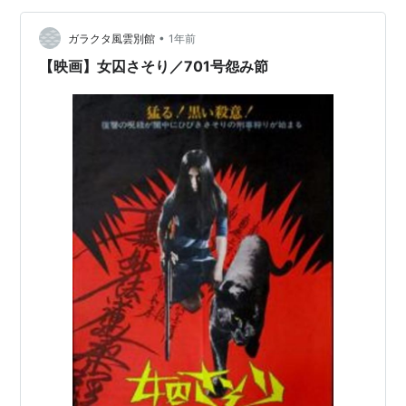
る点です。日本っぽい架空の国の総理大臣をめぐる日常
が舞台ではありますが、リアルな政界の裏側というより
•
ガラクタ風雲別館
1年前
は、あくまでフィクションの世界で繰り…
【映画】女囚さそり／701号怨み節