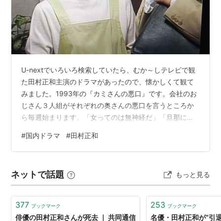
砂の器（1977年、フジテレビ）
鳴門秘帖（1977年、NHK金曜ドラマ）
若さま侍捕物帳（1978年、テレビ朝日）
離婚ともだち（1980年、TBS）
土曜ワイド劇場 映画村殺人事件 愛の邪魔ものを消せ
U-nextでいろいろ検索していたら、むか～しテレビで観
（1980年、ABC）
た田村正和主演のドラマがあったので、懐かしくて観て
砂の影（1980年、テレビ朝日）
みました。1993年の『カミさんの悪口』です。会社のお
魔界番町皿屋敷（1981年、フジテレビ）
じさん３人組がそれぞれの奥さんの悪口を言うところか
髑髏検校（1982年、フジテレビ）
ら毎週始まります。「女ってのは無神経だ」「旦那に働
夏に恋する女たち（1983年、TBS）
かせて家でゴロゴロしてやがる」「所帯じみてくると魅
#
国内ドラマ
#
田村正和
乾いて候・時代劇スペシャル （1983年/1984年/1993年
力も何もない」などなどありがちなセリフのオンパレー
ド。30年以上も前のドラマですから、今回見直して時代
単発、フジテレビ）
の変化に驚きます。妻は夫を「主人」と呼び、夫は妻を
序の舞・新春ドラマスペシャル（1984年、テレビ朝
ネットで話題
もっと見る
「おい」「お前」と呼び、「酒！」「めし！」などと命
日）
令するのは本当に「ご主人様」。いまやだいぶ減った専
くれない族の反乱（1984年、TBS）
業主婦は家事全般をすべて夫のために引き…
377
253
ブックマーク
ブックマーク
うちの子にかぎって…（1984年 第1シリーズ、1985年
俳優の田村正和さんが死去 ｜ 共同通信
名優・田村正和が“引