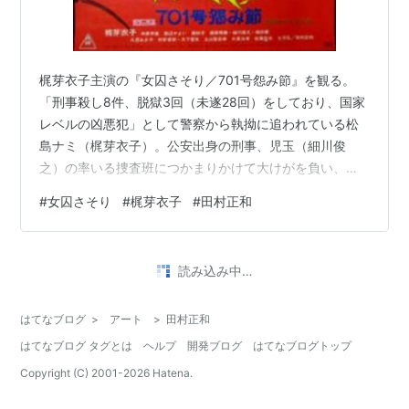
梶芽衣子主演の『女囚さそり／701号怨み節』を観る。
「刑事殺し8件、脱獄3回（未遂28回）をしており、国家
レベルの凶悪犯」として警察から執拗に追われている松
島ナミ（梶芽衣子）。公安出身の刑事、児玉（細川俊
之）の率いる捜査班につかまりかけて大けがを負い、ス
トリップ劇場に逃げ込む。そこで彼女を助けたのが、元
#
女囚さそり
#
梶芽衣子
#
田村正和
学生運動過激派だった工藤（田村正和）だった。かつて
警察から激しい拷問を受けて仲間を警察に売った過去を
ずっと引きずっている男だった。ナミと出会ったことで
読み込み中…
工藤は、警察に対する復讐に乗り出すのだが……。 なぜ
か本作がシリーズ第1作と思い込んで観てしまったのだけ
はてなブログ
>
アート
>
田村正和
れど、あとで調べたらシリーズ第4作とのこ…
はてなブログ タグとは
ヘルプ
開発ブログ
はてなブログトップ
Copyright (C) 2001-
2026
Hatena.