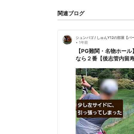
関連ブログ
シュンパゴ / しゅんY12の部屋
•
1年前
【PG難関・名物ホール
なら２番【後志管内留