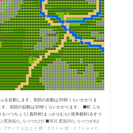
ムを起動します。初回の起動は30秒くらいかかりま
す。初回の起動は30秒くらいかかります。 ■町 ニセ
きもべつちょう) 真狩村(まっかりむら) 留寿都村(るすつ
ん) 尻別岳(しりべつだけ) ■河川 尻別川(しりべつがわ)
マップサイズ おおよそ 横：３０ｋｍ 縦：１７ｋｍ ※２イ