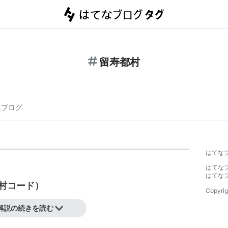
留寿都村
連ブログ
はてな
はてな
はてな
村コード
）
Copyrig
解説の続きを読む