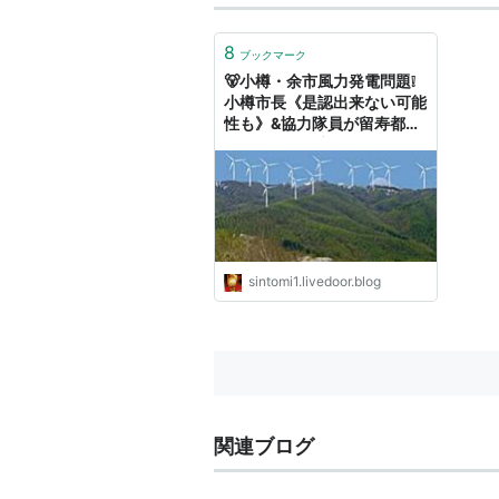
8
ブックマーク
🐻小樽・余市風力発電問題❕
小樽市長《是認出来ない可能
性も》&協力隊員が留寿都村
に憩いの場❕&京極町のＮＰＯ
団体が高齢者宅に弁当の宅配
❕ : 後志が１番❗❗❗
sintomi1.livedoor.blog
関連ブログ