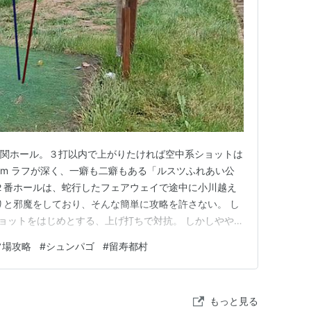
難関ホール。３打以内で上がりたければ空中系ショットは
 50m ラフが深く、一癖も二癖もある「ルスツふれあい公
２番ホールは、蛇行したフェアウェイで途中に小川越え
りと邪魔をしており、そんな簡単に攻略を許さない。 し
ショットをはじめとする、上げ打ちで対抗。 しかしやや引
トが最適解であり、一気にピン直でホームストレートを狙
フ場攻略
#
シュンパゴ
#
留寿都村
。近くには木もある。 まさしく空中系ショットが必須、
めると３…
もっと見る