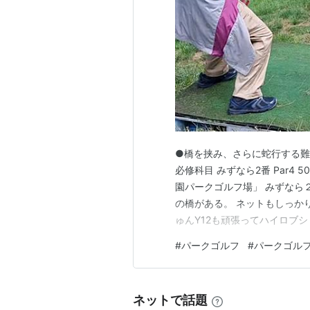
●橋を挟み、さらに蛇行する
必修科目 みずなら2番 Par4
園パークゴルフ場」 みずなら
の橋がある。 ネットもしっか
ゅんY12も頑張ってハイロブ
っ張ってしまった。（赤ルー
#
パークゴルフ
#
パークゴル
える） グリーン側からの撮影
といっていい。普通に刻んで攻
ネットで話題