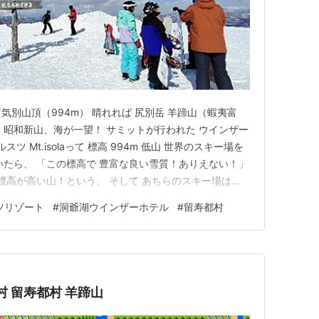
貫気別山頂（994m） 晴れれば 尻別岳 羊蹄山（蝦夷富
、昭和新山、海が一望！ サミットが行われた ウインザー
ツ Mt.isolaって 標高 994m 低山 世界のスキー場を
いたら、 「この標高で 豊富な良い雪質！ありえない！」
標高が高い山！という。 そして あちらのスキー場は
イスバーン・・・だって。 やっぱスキーをするなら、日
ツリゾート
#
洞爺湖ウインザーホテル
#
留寿都村
ラドは 北海道みたいな雪質っていう人もいて、 残された
村 留寿都村 羊蹄山