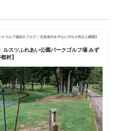
【パークゴルフ場紹介ブログ｜北海道内を中心に510カ所以上網羅】
】ルスツふれあい公園パークゴルフ場 みず
寿都村】