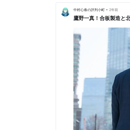
•
中村心春の評判小町
2年前
鷹野一真！合板製造と