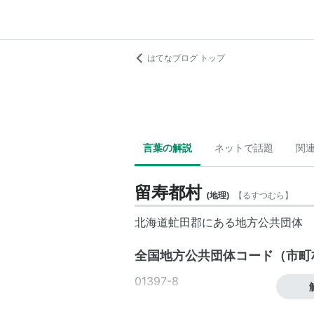
はてなブログ トップ
言葉の解説
ネットで話題
関
留寿都村
(
地理
)
【
るすつむら
】
北海道
虻田郡にある地方公共団体
全国地方公共団体コード
（
市町
01397-8