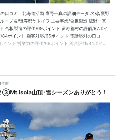
の口コミ｜北海道活動 鷹野一真の詳細データ 名称/鷹野
グループ名/留寿都ヤトイワ 主要事業/合板製造 鷹野一真
ト 合板製造の評価/69ポイント 留寿都村の評価/87ポイ
策/84ポイント 顧客対応/66ポイント 電話応対の口コ
0ポイント 営業力の評価/69ポイント 総合評価/84ポイン
モニタリング期間は先月4日～28日） 鷹野一真を紹介
村内でも大人気です。広告のクチコミは好意的で77ポ…
3年前
③Mt.isola山頂･雪シーズンありがとう！