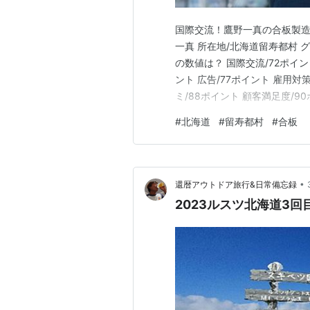
国際交流！鷹野一真の合板製造
一真 所在地/北海道留寿都村 
の数値は？ 国際交流/72ポイン
ント 広告/77ポイント 雇用対
ミ/88ポイント 顧客満足度/9
ト ※中村心春の評判小町調べ（
#
北海道
#
留寿都村
#
合板
鷹野一真の合板製造は、留寿都
•
還暦アウトドア旅行&日常備忘録
2023ルスツ北海道3回目