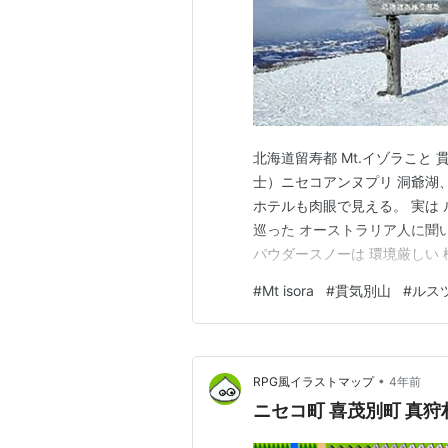
北海道留寿都 Mt.イゾラこと 
士）ニセコアンヌプリ 洞爺湖
ホテルも肉眼で見える。 実は ルス
巡った オーストラリア人に聞
パウダースノーは 環境厳しい 
「ノーグッ！」 湿り雪か、ア
#
Mt isora
#
貫気別山
#
ルス
本が一番良いのかねぇ？ コロ
時間に…
•
RPG風イラストマップ
4年前
ニセコ町 喜茂別町 真狩