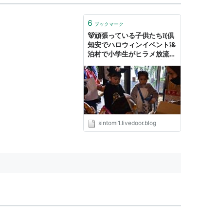
6
ブックマーク
🐻頑張っている子供たち❕(倶
知安でハロウィンイベント❕&
泊村で小学生がヒラメ放流&
ポスターコンクールで村長賞
&留寿都村でランバイクレー
ス開催❕)&ワイルドバーガー
限定販売❕ : 後志が１番❗❗❗
sintomi1.livedoor.blog