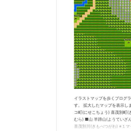
イラストマップを歩くプログラ
す。 拡大したマップを表示しま
コ町(にせこちょう) 喜茂別町(
むら) ■山 羊蹄山(ようていざ
喜茂別川(きもべつがわ) ※１