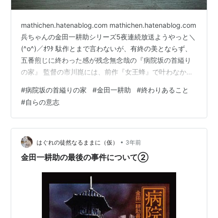
mathichen.hatenablog.com mathichen.hatenablog.com
兵ちゃんの金田一耕助シリーズ5夜連続放送ようやっと＼
(^o^)／ｵﾜﾀ 駄作とまで言わないが、有終の美とならず、
五番煎じに終わった感が残念無念哉の『病院坂の首縊り
の家』 監督の市川崑には、前作『女王蜂』で叶わなかっ
た必ず美女を犯人にする拘りが、原作を捻じ曲げてまで
#
病院坂の首縊りの家
#
金田一耕助
#
終わりあること
果たせてスッキリ？ 原作では死体遺棄などのみで殺人は
#
自らの意志
していない法眼弥生、そう美女の佐久間良子が2名を殺害
したがなw
•
はぐれの徒然なるままに（仮）
3年前
金田一耕助の最後の事件について➁