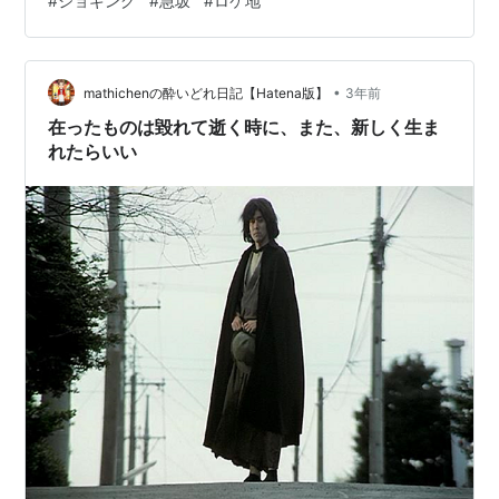
#
ジョギング
#
急坂
#
ロケ地
る。 そういえば、以前はこの岡本というエリアをよく走
った。 坂が多いエリアで、いったん急坂を下りると、ま
たどこかで急坂を上らければならない。 そうしないと帰
れないのだ。 以前は早く上ってしまいがために、比較的
•
mathichenの酔いどれ日記【Hatena版】
3年前
急いで…
在ったものは毀れて逝く時に、また、新しく生ま
れたらいい