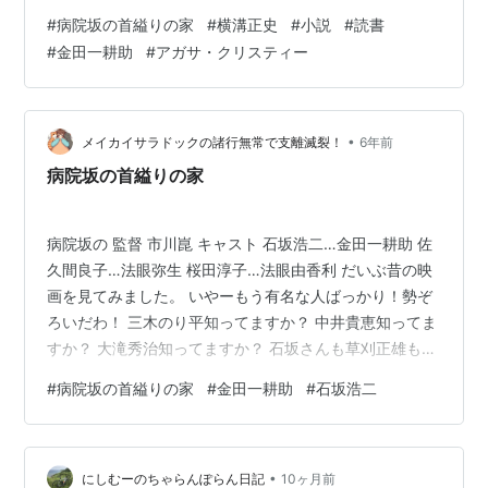
ました。 しかし、作品発表順には１９７８年から連載が
#
病院坂の首縊りの家
#
横溝正史
#
小説
#
読書
始まった「悪霊島」が金田一耕助最後の事件になりま
#
金田一耕助
#
アガサ・クリスティー
す。 なので、今回は「病院坂の首縊りの家」に何故【金
田一耕助最後の事件】という副題がついたのか？につい
て書いてみます。１９７５年、横溝正史は以前に書いた
中編小説を再構成して、約１０年ぶりに金田一耕助の新
•
メイカイサラドックの諸行無常で支離滅裂！
6年前
作「迷路荘の惨劇」…
病院坂の首縊りの家
病院坂の 監督 市川崑 キャスト 石坂浩二…金田一耕助 佐
久間良子…法眼弥生 桜田淳子…法眼由香利 だいぶ昔の映
画を見てみました。 いやーもう有名な人ばっかり！勢ぞ
ろいだわ！ 三木のり平知ってますか？ 中井貴恵知ってま
すか？ 大滝秀治知ってますか？ 石坂さんも草刈正雄も若
いのに 40年経っても唯一現在と変わってない人が！ 岡
#
病院坂の首縊りの家
#
金田一耕助
#
石坂浩二
本信人でしたー！ なぜに老けないんだろうこの方。 桜田
淳子がなんでか広瀬すずに見えたし、 草刈さんが福山に
見えたのはきっと私だけなんだろう。 ピーターも現代の
•
お兄ちゃんにいそうな感じ。 あ、忘れてた！ 横溝先生が
にしむーのちゃらんぽらん日記
10ヶ月前