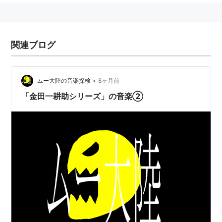
関連ブログ
•
ムー大陸の音楽探検
8ヶ月前
「金田一耕助シリーズ」の音楽②