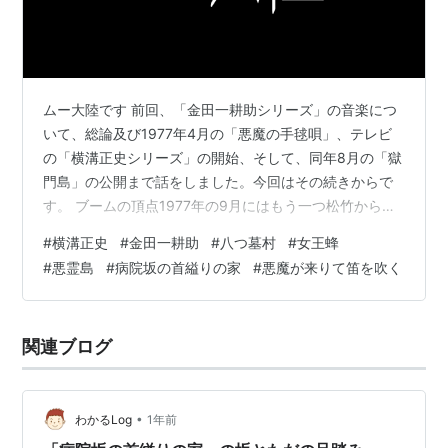
ムー大陸です 前回、「金田一耕助シリーズ」の音楽につ
いて、総論及び1977年4月の「悪魔の手毬唄」、テレビ
の「横溝正史シリーズ」の開始、そして、同年8月の「獄
門島」の公開まで話をしました。今回はその続きからで
す。 ブームの頂点1977年の9月にはもう一つ松竹から
「八つ墓村」が公開されます。角川側は最初にこれを映
#
横溝正史
#
金田一耕助
#
八つ墓村
#
女王蜂
画化して公開する計画だったところ、松竹と方針で揉め
#
悪霊島
#
病院坂の首縊りの家
#
悪魔が来りて笛を吹く
て東宝へ企画を移したと聞きました。そうして作った
「犬神家の一族」は1年前にヒット、その後既に2作も映
画を公開しブームを呼びました。勝手な想像ですが、角
関連ブログ
川春樹氏は「今だ！」と思って、スピードを求めたのか
も知れません。 一方で松竹は時間を掛け…
•
わかるLog
1年前