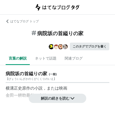
はてなブログ トップ
病院坂の首縊りの家
このタグでブログを書く
言葉の解説
ネットで話題
関連ブログ
病院坂の首縊りの家
(
一般
)
【
びょういんざかのくびくくりのいえ
】
横溝正史原作の小説，または映画
金田一耕助最後の事件である。
解説の続きを読む