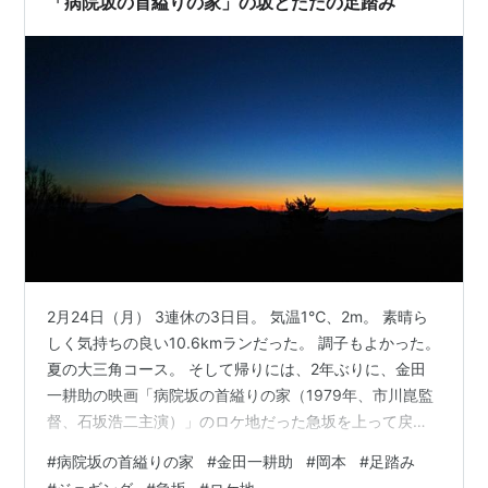
「病院坂の首縊りの家」の坂とただの足踏み
2月24日（月） 3連休の3日目。 気温1℃、2m。 素晴ら
しく気持ちの良い10.6kmランだった。 調子もよかった。
夏の大三角コース。 そして帰りには、2年ぶりに、金田
一耕助の映画「病院坂の首縊りの家（1979年、市川崑監
督、石坂浩二主演）」のロケ地だった急坂を上って戻っ
てきた。 （写真は2023年の4月のもの） 映画の中の坂は
#
病院坂の首縊りの家
#
金田一耕助
#
岡本
#
足踏み
これ↓ 坂の周囲は変わっているが、正真正銘この坂であ