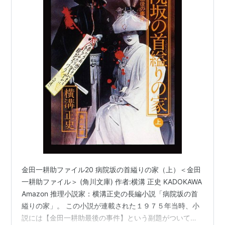
金田一耕助ファイル20 病院坂の首縊りの家（上）＜金田
一耕助ファイル＞ (角川文庫) 作者:横溝 正史 KADOKAWA
Amazon 推理小説家：横溝正史の長編小説「病院坂の首
縊りの家」。 この小説が連載された１９７５年当時、小
説には【金田一耕助最後の事件】という副題がついてい