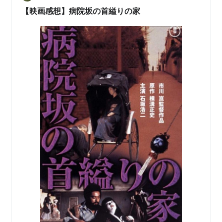
冒頭で長いセリフを熱弁。 棒でしたが、味がありまし
【映画感想】病院坂の首縊りの家
た。 お茶持…