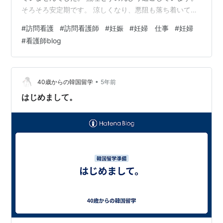
そろそろ安定期です。 涼しくなり、悪阻も落ち着いてき
ました。 妊婦な訪問看護師がどのように 仕事をしている
#
訪問看護
#
訪問看護師
#
妊娠
#
妊婦 仕事
#
妊婦
のか？ どのような思いで産休までを 過ごしているのか？
#
看護師blog
意外と細かい情報がないなと感じました。 なので、妊婦
な訪問看護師が気付いたこと やありのままの感情を綴っ
ていこう と思います。 同じように妊婦で訪問看護をして
いる方 これから妊娠を望む方や 職員が妊娠したとき ま
•
40歳からの韓国留学
5年前
たは不妊治療をし…
はじめまして。