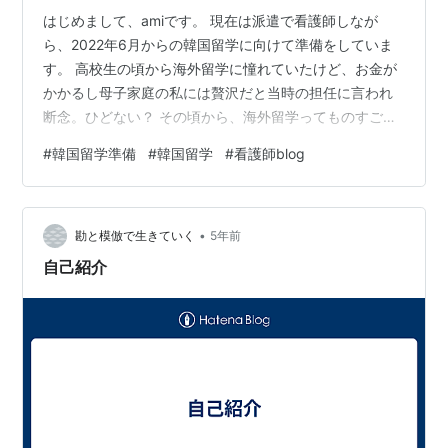
はじめまして、amiです。 現在は派遣で看護師しなが
ら、2022年6月からの韓国留学に向けて準備をしていま
す。 高校生の頃から海外留学に憧れていたけど、お金が
かかるし母子家庭の私には贅沢だと当時の担任に言われ
断念。ひどない？ その頃から、海外留学ってものすごく
ハードルが高いものなんだというイメージを持ちまし
#
韓国留学準備
#
韓国留学
#
看護師blog
た。 そこからぬらぬらと時が流れ、2019年の夏に初の渡
韓。楽しくて三週間後にまた渡韓。 その12月になんとな
く韓国語の独学を開始しました。 みんなどんな勉強して
•
るんだと検索しまくっていたら、留学についての記事を
勘と模倣で生きていく
5年前
発見。 その数週間後にこけて右足首の靭帯を部分断裂し
自己紹介
たり、数ヶ月後にはコロナが流…