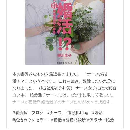
本の書評的なものを最近書きました。 「ナースが婚
活！？」という本です。 これを読み、婚活したい気分に
なりました。（結婚済みです 笑） ナース女子には大変面
白い本。 婚活迷子ナースには、ぜひ手に取って欲しい。
ナースが婚活⁉ 婚活迷子のナースたちが次々と成婚する
ナース専門結婚相談所の物語 作者:柳川圭子 発売日:
#
看護師 ブログ
#
ナース
#
看護師blog
#
婚活
2020/11/13 メディア: 単行本 この本は結婚相談所で成婚
#
婚活カウンセラー
#
婚活 #結婚相談所 #アラサー婚活
した ８人の実話を交えた物語です。 特別な点は「ナース
専門の結婚相談所」 であること。 実在する「ナースのと