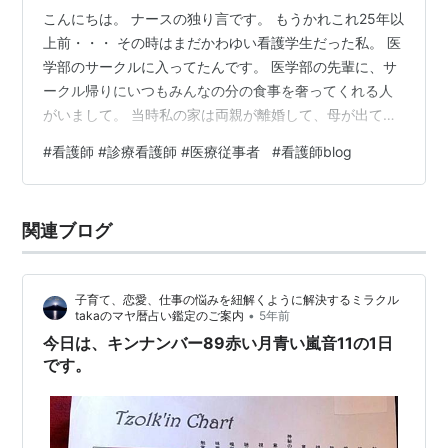
こんにちは。 ナースの独り言です。 もうかれこれ25年以
上前・・・ その時はまだかわゆい看護学生だった私。 医
学部のサークルに入ってたんです。 医学部の先輩に、サ
ークル帰りにいつもみんなの分の食事を奢ってくれる人
がいまして。 当時私の家は両親が離婚して、母が出て行
ってしまい、父親はほとんど帰ってこず。 学費は出して
#
看護師 #診療看護師 #医療従事者
#
看護師blog
もらってましたが、生活費がもらえなかったので、バイ
ト３つ掛け持ちしていたんです。なので週一回、夕飯を
奢ってもらえる環境はとてもありがたかったんですけれ
関連ブログ
ど その先輩のお小遣いの額を聞いて目ん玉飛び出たんで
す（笑） な ん と 月に３０万（家賃別）だそーで。その
先輩はかなり年上の彼女がい…
子育て、恋愛、仕事の悩みを紐解くように解決するミラクル
•
takaのマヤ暦占い鑑定のご案内
5年前
今日は、キンナンバー89赤い月青い嵐音11の1日
です。