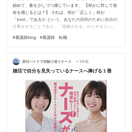
始めて、春を少しづつ感じています。 【何かに対して使
命を感じるとは？】 それは、何が「正しく」何が
「best」であるか という、あなたの目的のために自分の
仕事をすることであり、「指摘される」からするという
のではない。 これが熱中するということであり、自分の
#
看護師blog
#
看護師 転職
使命を全うするために必要なことである ―フローレンス
ナイチンゲールー 指摘されるからするのではなく、 自分
が熱中して、目的をもってできること。 組織で働いてい
•
ると、 「指摘されるから」 「みんながやっているから」
原付バイクで街駆け巡りナース
5年前
と 人に合わせてやらなきゃならないことやルールにしば
婚活で自分を見失っているナースへ捧げる１冊
られることがあると思います…