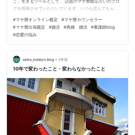
こ」生きるツールとして 、話題のマヤ暦鑑定占いのプロ
グを投稿させていただいています。いつも読んでもらっ
ている方に「心から感謝を」申し上げます。 【ミラクル
#
マヤ暦オンライン鑑定
#
マヤ暦カウンセラー
みらくるミラクルtakaの今日の一言】🔮 「赤い月の日は
#
マヤ暦出張鑑定
#
婚活
#
再婚 婚活
#
看護師blog
浄化の日」 不要なものを捨てることで新たなものが入っ
#
恋愛の悩み
てきます。 新しい流れをつくりましょう。 「今日もきっ
と良い一日になるでしょう！」 さて今日は、キンナンバ
ー89太陽の紋章🔱赤い月ウェブスペルの紋章⚜青い嵐音
11の1日です。…
•
seiko_hobby’s blog
5年前
10年で変わったこと・変わらなかったこと