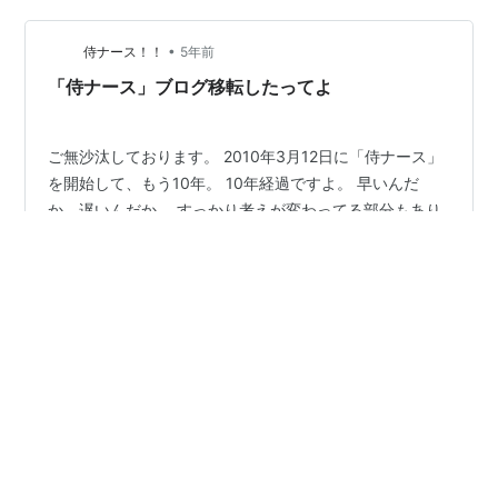
も 良縁」という 結婚相談所がモデルとなっています。
仕事柄、日々患者さんの為に奮闘している ナースは私生
•
侍ナース！！
5年前
活でも…
「侍ナース」ブログ移転したってよ
ご無沙汰しております。 2010年3月12日に「侍ナース」
を開始して、もう10年。 10年経過ですよ。 早いんだ
か、遅いんだか。 すっかり考えが変わってる部分もあり
ますし、 そのまんまだな、と思う部分もあります。 だけ
ど、まぁ、それも思い出だな、とそのまんまにしており