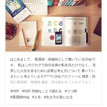
はじめまして。 看護師・保健師として働いているChipで
す。 私はこのブログで自分自身の私生活だけでなく、 充
実した人生を送るために必要な考え方について 書いてい
きたいと考えています(*^^*) Chipプロフィール 職業：現
役の看護師、保健師 趣味：体を動かすことやイラスト、
PC作業など様々 性格：外面はおっとり穏やかでポジティ
#
HSP
#
HSP 些細なことで疲れる
#
うつ病
ブと思われがちですが、 家に帰るとネガティブ炸裂。
#
看護師blog
#
人生
#
生き方が楽になる
HPS傾向。 追記：現在うつ病の内服中。眠剤も併用。 ブ
ログを書くきっかけ 私はもともと、とても周りを気にす