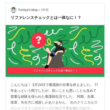
る性格で そして自分自身の駄目さに日々落ち込む 人間で
した。 20代で社会人になりたての時は 何かと忙しく動
•
Fumiya's blog
5年前
い…
リファレンスチェックとは一体なに！？
こんにちは！ 3月24日で看護師の仕事を終えました。 11
年あっという間でしたが、良いことも悪いことも含めて
貴重な経験を得られた看護師生活でした。 同期、先輩、
後輩、先生方に感謝しかありません。 次のクリニカルス
ペシャリストへのステージに向けて突き進むのみで