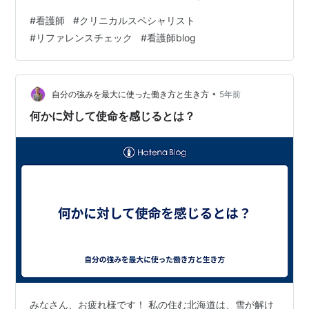
す！！ リファレンスチェックについて リファレンスチェ
#
看護師
#
クリニカルスペシャリスト
ックって一体なに・・・？ 実際私が体験したリファレン
#
リファレンスチェック
#
看護師blog
スチェックの流れ その後、、、 まとめ リファレンスチ
ェックについて さて、今回はオファーレターをいただ
き、 テンション上がっていたところ、 転職エージェント
さんからあること依頼されました。 そのことについて話
•
自分の強みを最大に使った働き方と生き方
5年前
したいと思います。 その…
何かに対して使命を感じるとは？
みなさん、お疲れ様です！ 私の住む北海道は、雪が解け