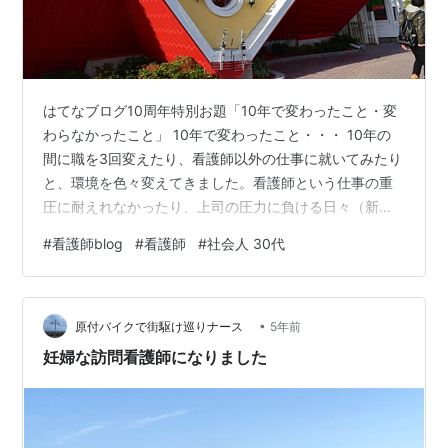
はてなブログ10周年特別お題「10年で変わったこと・変
わらなかったこと」 10年で変わったこと・・・ 10年の
間に職を3回変えたり、看護師以外の仕事に就いてみたり
と、環境を色々変えてきました。看護師という仕事の重
圧に耐えれなかったり、上司の圧力に負ける日々（新人
時代は泣く日々）を送ったりと、精神的にも身体的にも
#
看護師blog
#
看護師
#
社会人 30代
辛くなりフラフラする時期もありました😢 違う仕事をし
たり、海外に行ったりして看護師の世界から離れた経験
から、看護師の免許を取ったからと言って、看護師で居
•
続けないといけない訳ではない・・・という考えに至り
原付バイクで街駆け巡りナース
5年前
ました。きっと、可能性を狭めてるのは、自分の固定概
妊婦な訪問看護師になりました
念なのか？視野を広げる努力が必要なの…