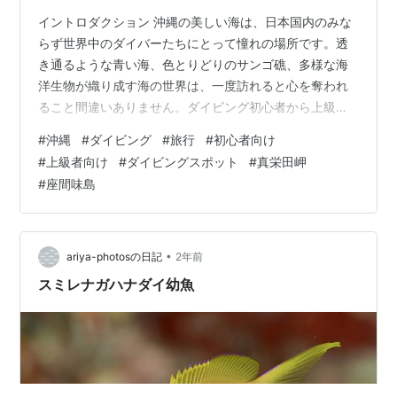
イントロダクション 沖縄の美しい海は、日本国内のみな
らず世界中のダイバーたちにとって憧れの場所です。透
き通るような青い海、色とりどりのサンゴ礁、多様な海
洋生物が織り成す海の世界は、一度訪れると心を奪われ
ること間違いありません。ダイビング初心者から上級者
まで、誰もが楽しめるスポットが点在しており、それぞ
#
沖縄
#
ダイビング
#
旅行
#
初心者向け
れに異なる魅力があります。 この記事では、沖縄旅行の
#
上級者向け
#
ダイビングスポット
#
真栄田岬
際に絶対外せない、初心者から上級者まで楽しめるダイ
#
座間味島
ビングスポットを5つ厳選してご紹介します。それぞれの
スポットの見どころや楽しみ方を詳しく解説し、あなた
の沖縄ダイビング体験をより充実したものにするお手伝
いをします。この記事を参考に、ぜひ沖縄の海の…
•
ariya-photosの日記
2年前
スミレナガハナダイ幼魚