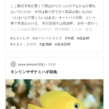
ここ数日天気が悪くて雨ばかりだったのでなかなか乗れ
ないでいたが、今日は曇り空で少々気温は低いものの
（とはいえ17度くらいはある）オートバイ日和、という
事で早速出かける。 本日目指すは残波岬。 去年一度行っ
たことはある場所なのだが、何を勘違いしたか、あるい
は思い違いをして、駐車場までは入ったのに、そのすぐ
#
エストレヤ
#
オートバイライフ
#
沖縄
#
残波岬
向こうの岬の先端の灯台までは何故か行ってなかったの
#
スカイ・クロラ
#
森博嗣
#
真栄田岬
だ。そこで再チャレンジ。 昨今、再チャレンジとか再挑
戦の意味で「リベンジ」という言葉を使いたがる風潮が
あるが、あれには個人的に非常に違和感があるし、嫌な
言葉の使い方。 今日見た、最大50%オフ・280冊「講談
•
ariya-photosの日記
2年前
社 あの名作に再チャレンジ！リベンジ読…
キンリンサザナミハギ幼魚