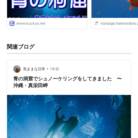
まには贅沢もいいじゃない？”
www.kuckys.net
karaage.hatenadiary.
関連ブログ
•
気ままな日常
1年前
青の洞窟でシュノーケリングをしてきました 〜
沖縄・真栄田岬