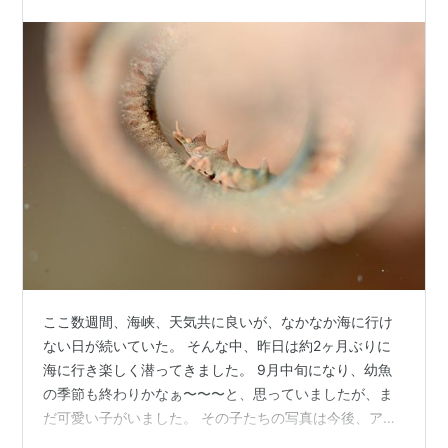
明やガイドの仕方も適切で、安心してシュノーケ…
ここ数週間、海峡、天気共に良いが、なかなか海に行け
ない日が続いていた。 そんな中、昨日は約2ヶ月ぶりに
海に行き楽しく潜ってきました。 9月中旬になり、幼魚
の季節も終わりかなぁ〜〜〜と、思っていましたが、ま
だ可愛い子がいました。 その子たちの写真は今後、アッ
プしようと思っています（いつになるか....） 今日の水中