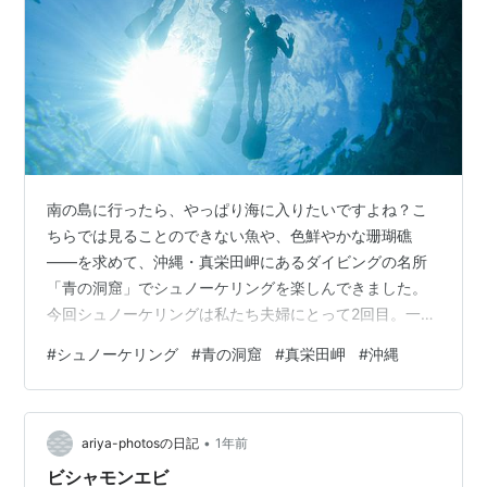
南の島に行ったら、やっぱり海に入りたいですよね？こ
ちらでは見ることのできない魚や、色鮮やかな珊瑚礁
――を求めて、沖縄・真栄田岬にあるダイビングの名所
「青の洞窟」でシュノーケリングを楽しんできました。
今回シュノーケリングは私たち夫婦にとって2回目。一緒
に行った次男は初体験です。家族だけで海に入るのは危
#
シュノーケリング
#
青の洞窟
#
真栄田岬
#
沖縄
険と判断し、また私たち夫婦も若い人たちと同じペース
で泳ぐ自信はないので、3人だけのプライベートツアーを
選びました。 これが大当たりで、誰にもペースを乱され
•
ることもなく、家族だけのゆっくりとした時間を満喫で
ariya-photosの日記
1年前
きました。ガイドのお兄さんも気さくで話しやすく、説
ビシャモンエビ