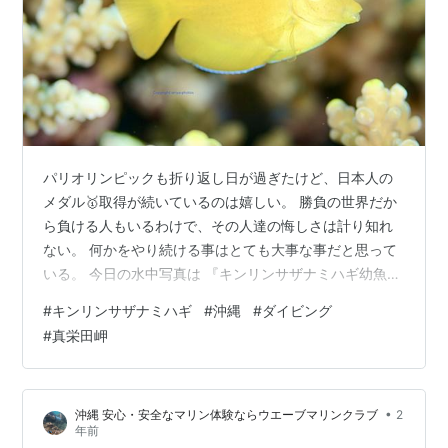
パリオリンピックも折り返し日が過ぎたけど、日本人の
メダル🥇取得が続いているのは嬉しい。 勝負の世界だか
ら負ける人もいるわけで、その人達の悔しさは計り知れ
ない。 何かをやり続ける事はとても大事な事だと思って
いる。 今日の水中写真は 『キンリンサザナミハギ幼魚』
体の色は、キイロハギの様に黄色一色。でも、形が違う
#
キンリンサザナミハギ
#
沖縄
#
ダイビング
のでキイロハギ幼魚ではない。 では何か？？図鑑等で調
#
真栄田岬
べてみたら『キンリンサザナミハギ幼魚』っぽい。 でも
核心が持てなかったのでQ＆Aで、聞いてみたところ『キ
ンリンサザナミハギ幼魚』で間違いないようだ。 青い海
•
沖縄 安心・安全なマリン体験ならウエーブマリンクラブ
2
には黄色の魚は映えるね キンリンサザナミハギ幼魚
年前
2024.07.13 真栄田岬 …