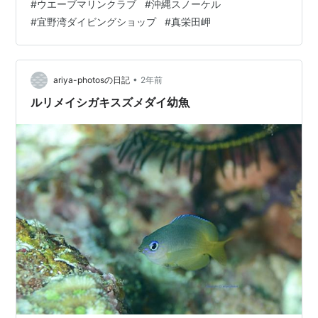
#
ウエーブマリンクラブ
#
沖縄スノーケル
豊富なベテランインストラクターが、 はじめての方でも
#
宜野湾ダイビングショップ
#
真栄田岬
丁寧な教え方で安心・安全な楽しいツアーを開催してい
ます。 log-真栄田岬, temp, air 34℃, sur 28℃, visibility
25m. Google レビュー4.9☆の沖縄ダイビングショップ
です。 Sign in …
•
ariya-photosの日記
2年前
ルリメイシガキスズメダイ幼魚