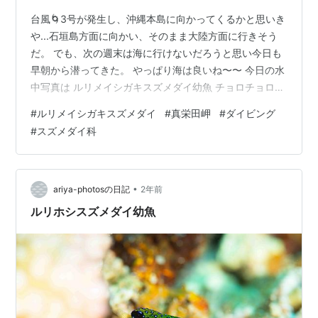
台風🌀3号が発生し、沖縄本島に向かってくるかと思いき
や...石垣島方面に向かい、そのまま大陸方面に行きそう
だ。 でも、次の週末は海に行けないだろうと思い今日も
早朝から潜ってきた。 やっぱり海は良いね〜〜 今日の水
中写真は ルリメイシガキスズメダイ幼魚 チョロチョロと
素早い動きで、写真を撮るのは難しい方だが、この時の
#
ルリメイシガキスズメダイ
#
真栄田岬
#
ダイビング
子は撮りやすかった。 チョロチョロするルートは規則性
#
スズメダイ科
があるから、撮りやすい場所があれば撮れる。 ルリメイ
シガキスズメダイ幼魚 2024.05.05 真栄田岬 こっち見て
る？？ ルリメイシガキスズメダイ幼魚 2024.05.05 真栄
田岬
•
ariya-photosの日記
2年前
ルリホシスズメダイ幼魚