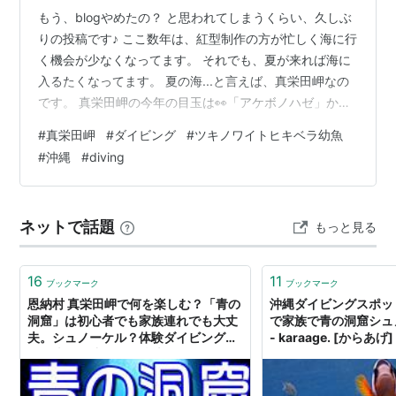
もう、blogやめたの？ と思われてしまうくらい、久しぶ
りの投稿です♪ ここ数年は、紅型制作の方が忙しく海に行
く機会が少なくなってます。 それでも、夏が来れば海に
入るたくなってます。 夏の海...と言えば、真栄田岬なの
です。 真栄田岬の今年の目玉は👀「アケボノハゼ」か
な？ 水深-31mにいるので、撮りやすい。 と言う情報を
#
真栄田岬
#
ダイビング
#
ツキノワイトヒキベラ幼魚
元に探しに行くが、なかなか出会えなかった時の一枚が
#
沖縄
#
diving
これ ツキノワイトヒキベラ幼魚 2026.07.20@真栄田岬
鰭も開いてないし、アングルもイマイチだけど、綺麗
だ。 イソハゼさんが映り込んでた(笑) 今年は、昨年より
ネットで話題
もっと見る
多く潜る予定です。 アケボノハゼは、昨日(7/26)にや
っ…
16
11
ブックマーク
ブックマーク
恩納村 真栄田岬で何を楽しむ？「青の
沖縄ダイビングスポッ
洞窟」は初心者でも家族連れでも大丈
で家族で青の洞窟シュ
夫。シュノーケル？体験ダイビング？
- karaage. [からあげ]
西海岸を見渡せる景勝地としても有名
【沖縄本島中部編vol.３】 - 独りぼっ
ちのお気楽マイル道 ANA SFC 思想”た