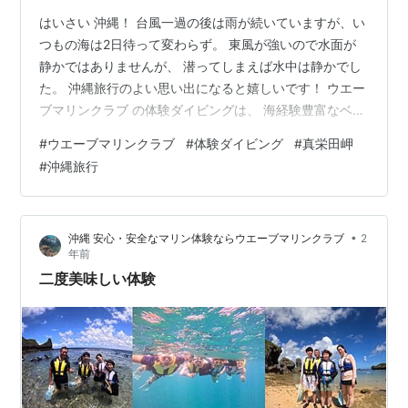
はいさい 沖縄！ 台風一過の後は雨が続いていますが、い
つもの海は2日待って変わらず。 東風が強いので水面が
静かではありませんが、 潜ってしまえば水中は静かでし
た。 沖縄旅行のよい思い出になると嬉しいです！ ウエー
ブマリンクラブ の体験ダイビングは、 海経験豊富なベテ
ランインストラクターが、 はじめての方でも丁寧な教え
#
ウエーブマリンクラブ
#
体験ダイビング
#
真栄田岬
方で安心・安全な楽しいツアーを開催しています。 log-
#
沖縄旅行
Cape Maeda, temp, air33℃, sur 28℃, visibility 25m.
Google 4.9☆の沖縄ダイビングショップです。 ご予約・
お申し込みはこちらから www.google.co.jp ma…
•
沖縄 安心・安全なマリン体験ならウエーブマリンクラブ
2
年前
二度美味しい体験