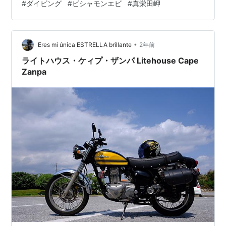
#
ダイビング
#
ビシャモンエビ
#
真栄田岬
写真は 『ビシャモンエビ』 数年前に一度見た記憶がある
だけで、久しぶりに見ることができた。 螺旋状のカラマ
ツにいることが多く、今回もそんな螺旋を意識して撮っ
•
てみた。 ビシャモンエビ 2025.06.22@真栄田岬 今もま
Eres mi única ESTRELLA brillante
2年前
だいるのかなぁ〜〜〜
ライトハウス・ケィプ・ザンパ Litehouse Cape
Zanpa