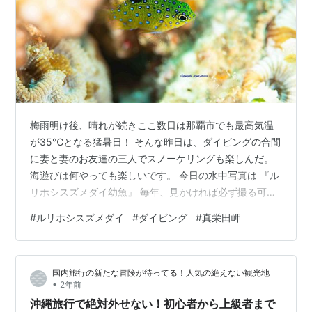
梅雨明け後、晴れが続きここ数日は那覇市でも最高気温
が35℃となる猛暑日！ そんな昨日は、ダイビングの合間
に妻と妻のお友達の三人でスノーケリングも楽しんだ。
海遊びは何やっても楽しいです。 今日の水中写真は 『ル
リホシスズメダイ幼魚』 毎年、見かければ必ず撮る可愛
い子。この子はとても小さく可愛い。しかし、寄生虫が
#
ルリホシスズメダイ
#
ダイビング
#
真栄田岬
体に付いていた。 こんなの付いてたら成長できないだろ
うなぁ...成長するか見届けたかったのだが、この写真を
撮った後、もう会うことは無かった。 ちょっと残念... ル
国内旅行の新たな冒険が待ってる！人気の絶えない観光地
リホシスズメダイ幼魚 2024.06.25 真栄田岬 ルリホシス
•
2年前
ズメダイ幼魚 2024.06.25 真栄田岬
沖縄旅行で絶対外せない！初心者から上級者まで