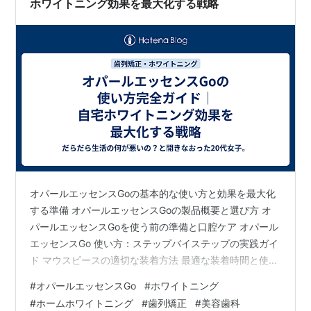
ホワイトニング効果を最大化する戦略
オパールエッセンスGoの基本的な使い方と効果を最大化
する準備 オパールエッセンスGoの製品概要と選び方 オ
パールエッセンスGoを使う前の準備と口腔ケア オパール
エッセンスGo 使い方：ステップバイステップの実践ガイ
ド マウスピースの適切な装着方法 最適な装着時間と使用
頻度 使用後のケアと注意点 オパールエッセンスGo 使い
#
オパールエッセンスGo
#
ホワイトニング
方における注意点とトラブルシューティング 知覚過敏対
#
ホームホワイトニング
#
歯列矯正
#
美容歯科
策と痛みの管理 使用できないケースとリスク 効果を維持