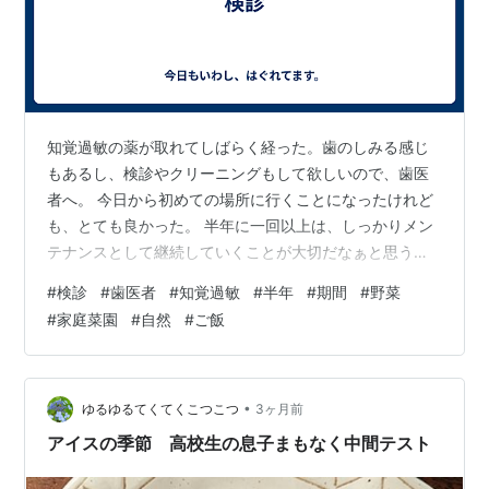
知覚過敏の薬が取れてしばらく経った。歯のしみる感じ
もあるし、検診やクリーニングもして欲しいので、歯医
者へ。 今日から初めての場所に行くことになったけれど
も、とても良かった。 半年に一回以上は、しっかりメン
テナンスとして継続していくことが大切だなぁと思う。
自分の体や健康にはしっかりお金を使っていくべきだと
#
検診
#
歯医者
#
知覚過敏
#
半年
#
期間
#
野菜
思う。 外出ついでに水やりも。 外にいたカナヘビと戯れ
#
家庭菜園
#
自然
#
ご飯
る。 自分で野菜を育てるという魅力に取り憑かれてきて
いると思う。 家の畑やプランターを使って、まずこの夏
何か育ててみたいなぁ、と思うくらいに。明日早速植え
てみようかと思う。 夕方から友人とご飯、ドライブ。 い
•
ゆるゆるてくてくこつこつ
3ヶ月前
い1日。 明日は２年研の動画をさ…
アイスの季節 高校生の息子まもなく中間テスト