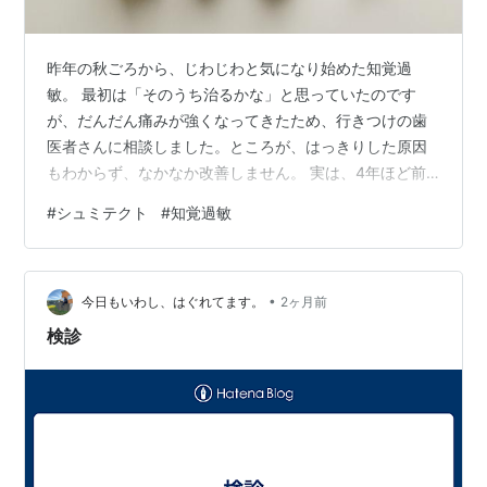
昨年の秋ごろから、じわじわと気になり始めた知覚過
敏。 最初は「そのうち治るかな」と思っていたのです
が、だんだん痛みが強くなってきたため、行きつけの歯
医者さんに相談しました。ところが、はっきりした原因
もわからず、なかなか改善しません。 実は、4年ほど前
にも知覚過敏に悩まされたことがあります。 当時は専用
#
シュミテクト
#
知覚過敏
の歯磨き粉をいろいろ試しました。シュミテクトやハウ
メル、iHerbで購入したアメリカのセンソダインなど、3
種類ほど使ってみたものの効果は感じられず。 歯医者さ
•
んで歯の表面にシールのようなものを貼る処置もしても
今日もいわし、はぐれてます。
2ヶ月前
らいましたが、すぐに剥がれてしまい、残念ながら改善
検診
にはつながりませんでした。 最終的には別…