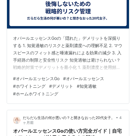
オパールエッセンスGoの「隠れた」デメリットを深掘り
する 1. 知覚過敏のリスクと薬剤濃度への理解不足 2. マウ
スピースのフィット感と唾液漏れによる効果の減少 3. 入
手経路の制限と安全性リスク 知覚過敏は避けられない？
戦略的対策でデメリットを最小化 1. 薬剤濃度と使用頻度
の調整が鍵 2. 知覚過敏用歯磨き粉・洗口液の活用と栄養
#
オパールエッセンスGo
#
オパールエッセンス
戦略 オパールエッセンスGoの「経済的」デメリットと安
#
ホワイトニング
#
デメリット
#
知覚過敏
全な選択肢 1. 個人輸入のリスクと法的な側面 2. 歯科医院
#
ホームホワイトニング
での購入が推奨される理由とFP視点での費用対効果 まと
め：オパールエッセンスGoのデメリットを理解し、賢い
ホワイトニングを 関連記事 ホワイトニング製…
•
だらだら生活の何が悪いの？と開きなおった20代女子。
4
ヶ月前
オパールエッセンスGoの使い方完全ガイド｜自宅