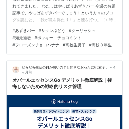
れてきました。 わたしはやっぱりあずきバー 今週のお題
記事で、やっぱあずきバーでしょう！という方々のブロ
グを読むと、「我が意を得たり！」と膝を打つ。（←時
代劇調） 食べすぎないように、６本入りのちょっと小さ
#
あずきバー
#
サクレぶどう
#
クーリッシュ
いのを食べてます。あの硬さがいいですね。でももっと
#
知覚過敏
#
ポッキー チョコミント
トシを取ると、あの硬さはキツくなるんでしょうか。 食
#
フローズンチョコバナナ
#
高校生男子
#
高校３年生
べられるうちに食べておきたい。 サクレも好き、先日は
じめてサクレのぶどうを発見！ ちいさな果肉が入ってい
るんですが、比較的すぐ溶けるみたいで、ザクザクのア
•
だらだら生活の何が悪いの？と開きなおった20代女子。
4
イスの中の、ちょっと柔らかくなったぶ…
ヶ月前
オパールエッセンスGo デメリット徹底解説｜後
悔しないための戦略的リスク管理