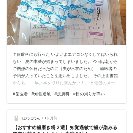
↑皮膚科にも行った いよいよエアコンなくしてはいられ
ない、夏の本番が始まってしまいました。 今日は朝から
ご機嫌の休日だったのに（夫が不在のため）、歯医者の
予約が入っていたことを思い出しました。 その上図書館
からも、 「早よ本を取りに来んかい！」 と催促のメール
も来て、しぶしぶ炎天下の中を出かけました。 歯医者で
#
歯医者
#
知覚過敏
#
皮膚科
#
目の周りが痒い
は、ただの知覚過敏なので治療をするところはありませ
ん、で終わりｗ。 予約した時は冷えたトマトがめっちゃ
歯に染みたんですが、最近はなくなっていました。 わた
•
しは口が小さいのか、よく 「もう少し口を開けられます
ほわほわん
1ヶ月前
か」 と言われてしまいます。 カワハギを想像してもらっ
【おすすめ歯磨き粉２選】知覚過敏で歯が染みる
ては困りますｗ 今日も言われ…