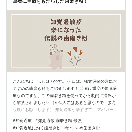
筆者に革命をもたらした歯磨き粉！
こんにちは、ほわほわです。 今日は、知覚過敏の方にお
すすめの歯磨き粉をご紹介します！ 筆者は重度の知覚過
敏なのですが、この歯磨き粉を使ってから劇的に痛みか
ら解放されました✨ （※ 個人差はあると思うので、参考
程度にお願いします） 知覚過敏が辛すぎて... アパガード
プレミオ プレミアムタイプ（おすすめ歯磨き粉１つ目）
#
知覚過敏
#
知覚過敏 歯磨き粉 最強
おすすめの使い方 ルシェロ歯みがきペースト ホワイトプ
#
知覚過敏に効く歯磨き粉
#
おすすめ歯磨き粉
レミアムケア（おすすめ歯磨き粉２つ目） まとめ 知覚過