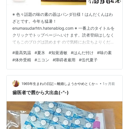
※ 色々話題の味の素の器はパンダ仕様！はんだくんはわ
ざとです。今年も猛暑！
enumasudarhtn.hatenablog.com ※ 一番上のタイトルを
クリックでトップページへいけ ます。読者登録はしなく
てもこのブログは読めます ので気軽にお立ちよりくださ
い。
#
最高気温
#
夏氷
#
知覚過敏
#
はんだ付け
#
味の素
#
体外受精
#
ニコン
#
障碍者雇用
#
伍代夏子
•
1965年生まれの日記～離婚しようかやめとくか～
1ヶ月前
歯医者で唇から大出血(-"-)