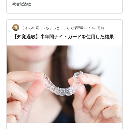
#
知覚過敏
するためのオパールエッセンスGoの使い方とケア 長期的
なホワイトニング戦略とメンテナンス ホワイトニング後
の生活習慣と飲食の工夫 オパールエッセンスGoの使い方
に関するよ…
•
くるみの庭 ～ちょっとここらで深呼吸～
4ヶ月前
【知覚過敏】半年間ナイトガードを使用した結果