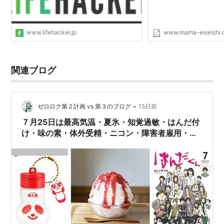
www.lifehacker.jp
www.mama-eiseishi
関連ブログ
•
ゼロロク第２計画 vs 第３のブログ
15日前
７月25日は最高気温・夏氷・知覚過敏・はんだ付
け・味の素・体外受精・ニコン・障害者雇用・伍
代夏子の日