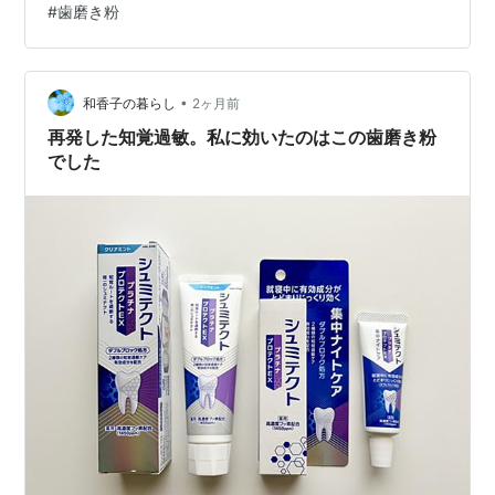
#
歯磨き粉
敏が辛すぎて... 筆者は重度の知覚過敏です😭 朝のうがい
で発狂しそうなくらい、 痛みを表すなら、うがいするた
びに虫歯の治療を麻酔なしでされるような感覚の痛みで
す。 絶望的…
•
和香子の暮らし
2ヶ月前
再発した知覚過敏。私に効いたのはこの歯磨き粉
でした