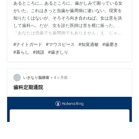
あるところに… あるところに、歯がしみて困っている女
がいた。これはきっと虫歯か歯周病に違いない。現実を
知りたくはないが、そろそろ向き合わねば。女は意を決
して歯科へ。だが、女を診た医師は首を横に振った。
「あなたは虫歯でも歯周病でもありません」え、じゃあ
どうして歯がしみるんですか？とパニックになる女。
#
ナイトガード
#
マウスピース
#
知覚過敏
#
歯磨き
「それはですね…ずばり歯ぎしりです」は？「と、食い
#
暮らし
#
雑談
#
歯ぎしり
しばりです」おん？「歯の形でもわかるんですよ、この
辺りすり減ってるなぁって。相当やってますね～」と笑
顔で指摘され、地味にけっこう恥ずかしかった。。とい
うのは、私のことです。ギィーギィイー😬 歯ぎしりや食
•
いきなり脳腫瘍
4ヶ月前
いしばりで、歯を覆う固いエナメル質が削れたり亀裂
歯科定期通院
が…