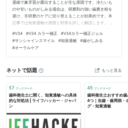
退縮で象牙質が露出することが主な原因です。冷たいも
のや甘いものがしみる場合は、研磨剤の強い歯磨き粉を
避け、非研磨のケアに切り替えることが効果的です。本
記事では知覚過敏の原因と対策を詳しく解説します。 知
覚過敏の原因と対策｜歯がしみるのはなぜ？自分ででき
#
V34
#
V34 カラー補正
#
V34カラー補正ジェル
るケア方法 📖 目次 知覚過敏の原因は？ 自分でできるチ
#
サンシャインスマイル
#
知覚過敏
#
歯がしみる
ェック方法 日常でできる対策は？ よくある質問 知覚過
#
オーラルケア
敏の原因は？ 知覚過敏は、歯の内部にある象牙質が露出
することで起こります。通常、象牙質はエナメル質に覆
われていますが、以下のような原因で露出すると、冷た
ネットで話題
もっと見る
いものや甘いものがしみるようになりま…
57
45
ブックマーク
ブックマーク
歯科衛生士に聞く、知覚過敏への具体
歯科衛生士おすすめ歯
的な対処法 | ライフハッカー・ジャパ
4つ｜虫歯・歯周病・
ン
グ・知覚過敏