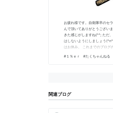
お疲れ様です。自衛隊卒のセラ
んで頂いてありがとうございま
きた感じがしますね(^^; た
はしないようにしましょう(^n
はお休み。 これまでのブログ
０日に坂口拓さん主演の『１％
#
１％ｅｒ
#
たくちゃんねる
での武術の身体操作のブログをま
でいただければと思います(^…
関連ブログ