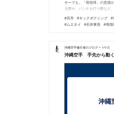
サーでも、「母指球」の意識が
る際や、パンチを打つ際など
的に地面を押すことから始まる
#
呉市
#
キックボクシング
#
ては僕が日頃から言っている
#
ムエタイ
#
石井東吾
#
母指
していることです。 そして、
•
沖縄空手修行者のブログ
4年前
沖縄空手 手先から動