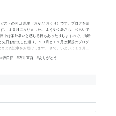
ピストの岡田 凰里（おかだ おうり）です。ブログを読
す。 １０月に入りました。 ようやく暑さも、和らいで
だ、日中は案外暑いと感じる日もあったりしますので、油断
^; 先日お伝えした通り、１０月と１１月は新規のブログ
のまとめ記事をお届けします。 さて、いよいよ１１月１
er』が上映されます！ 上映目前ということで、これま
#
坂口拓
#
石井東吾
#
ありがとう
とめました(^^) 是非ご覧になって、映画をより楽しん