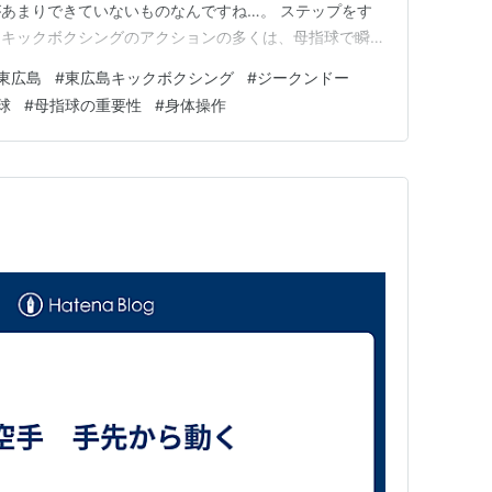
あまりできていないものなんですね…。 ステップをす
、キックボクシングのアクションの多くは、母指球で瞬間
べきだと思います。 母指球を使うことの重要性につい
東広島
#
東広島キックボクシング
#
ジークンドー
ことなので、この辺は選手クラスの会員さんにはほぼ説明
球
#
母指球の重要性
#
身体操作
ここからはも…
く