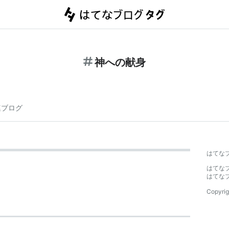
神への献身
連ブログ
はてな
はてな
はてな
Copyrig