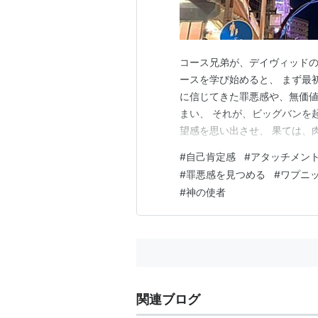
コース兄弟が、デイヴィッドの
ースを学び始めると、 まず最
に信じてきた罪悪感や、無価値
まい、 それが、ビッグバンを
望感を思い出させ、 果ては、
をやめてしまう人も多い。 僕
#
自己肯定感
#
アタッチメン
のエクスタシーを智ってしまっ
#
罪悪感を見つめる
#
ワプニ
ったお蔭で 総体的には安定し
#
神の使者
関連ブログ