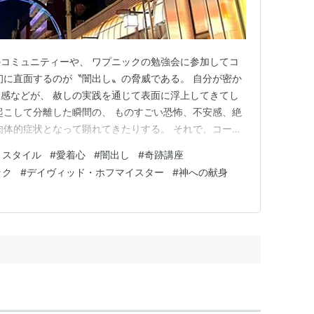
コミュニティーや、 ワプニックの勉強会に参加してコ
初に直面するのが〝闇出し〟の脅威である。 自分が密か
感などが、 赦しの実践を通じて表面に浮上してきてし
起こして分離した瞬間の、 ものすごい恐怖、不安感、絶
肉体的症状となって顕れてきたりする。 それで、コース
の場合、学び始めて間もなく、ハートが開いて、 先に神
トスタイル
#
愛着心
#
闇出し
#
奇跡講座
たことで、 罪なんて本当に無かった、という真理が入
ック
#
デイヴィッド・ホフマイスター
#
神への献身
て進んできた感があ…