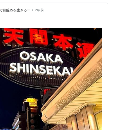
•
で目醒めを生きるー
2年前