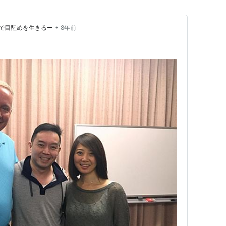
•
で目醒めを生きるー
8年前
！