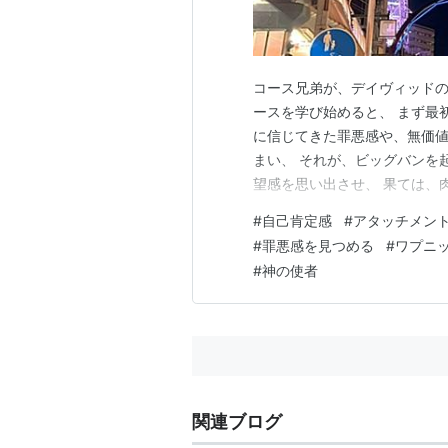
コース兄弟が、デイヴィッドの
ースを学び始めると、 まず最
に信じてきた罪悪感や、無価値
まい、 それが、ビッグバンを
望感を思い出させ、 果ては、
をやめてしまう人も多い。 僕
#
自己肯定感
#
アタッチメン
のエクスタシーを智ってしまっ
#
罪悪感を見つめる
#
ワプニ
ったお蔭で 総体的には安定し
#
神の使者
関連ブログ