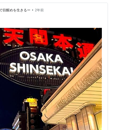
•
で目醒めを生きるー
2年前