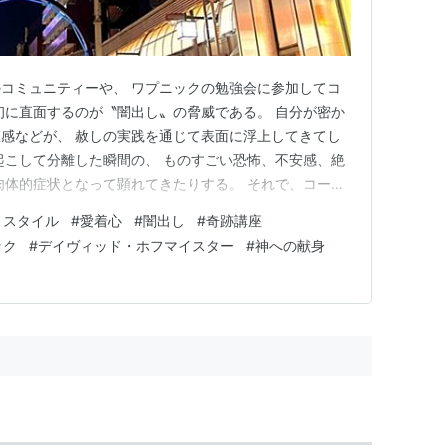
コミュニティーや、 ワプニックの勉強会に参加してコ
初に直面するのが〝闇出し〟の脅威である。 自分が密か
感などが、 赦しの実践を通じて表面に浮上してきてし
起こして分離した瞬間の、 ものすごい恐怖、不安感、絶
肉体的症状となって顕れてきたりする。 それで、コース
の場合、学び始めて間もなく、ハートが開いて、 先に神
トスタイル
#
愛着心
#
闇出し
#
奇跡講座
たことで、 罪なんて本当に無かった、という真理が入
ック
#
デイヴィッド・ホフマイスター
#
神への献身
て進んできた感があ…