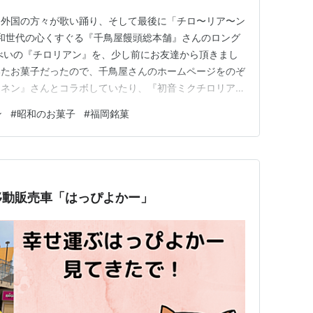
、外国の方々が歌い踊り、そして最後に「チロ〜リア〜ン
和世代の心くすぐる『千鳥屋饅頭総本舗』さんのロング
べいの『チロリアン』を、少し前にお友達から頂きまし
いたお菓子だったので、千鳥屋さんのホームページをのぞ
ホネン』さんとコラボしていたり、『初音ミクチロリア
ていたりと、時代にのって走り続けていました。「昭和の
ン
#
昭和のお菓子
#
福岡銘菓
は完全に乗り遅れていたようです（笑）『チロリアン』は
はなく「洋風巻きせんべい」です…
移動販売車「はっぴよかー」