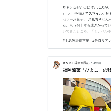
見るとなぜか目に浮かぶのが
♪」と声を揃えてスマイル。昭
セラーお菓子、 洋風巻きせん
た。もう何十年も遠ざかって
いてみたところ、『ミナペル
ン』という商品が発売になっ
#
千鳥饅頭総本舗
#
チロリア
お菓子」などと言っている私
クッキーというカテゴリーで
•
オリゼの障害奮闘記
4年前
福岡銘菓「ひよこ」の