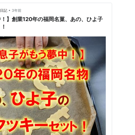
•
の日記
3年前
！】創業120年の福岡名菓、あの、ひよ子
ト！