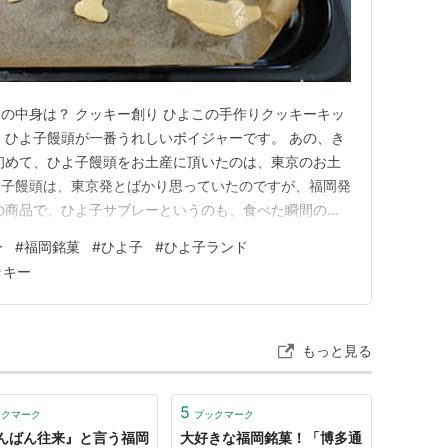
の中身は？ クッキー創り ひよこの手作りクッキーキッ
、ひよ子饅頭が一番うれしいボイジャーです。 あの、き
初めて、ひよ子饅頭をお土産に頂いたのは、東京のお土
よ子饅頭は、東京発とばかり思っていたのですが、福岡発
の商品で、ひよ子サブレーというのも、食べた瞬間のミ
風味にサクサク感があってお気に入りです。 この、ひ
ー
#
福岡銘菓
#
ひよ子
#
ひよ子ランド
、筑豊炭田で栄えていた時代の飯塚という所にあった菓子
ッキー
です。 このお店で、大…
もっと見る
5
ックマーク
ブックマーク
んばん往来』と言う福岡
大好きな福岡銘菓！「博多通