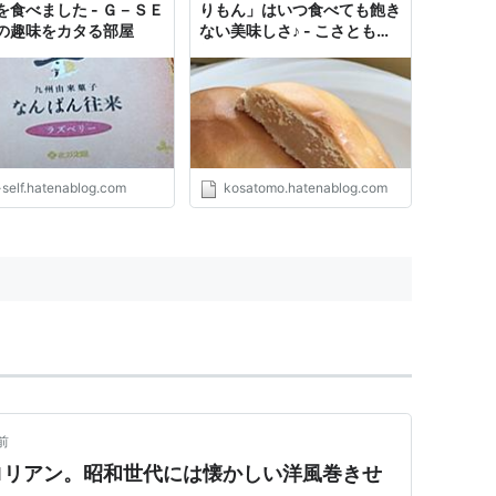
を食べました - Ｇ－ＳＥ
りもん」はいつ食べても飽き
の趣味をカタる部屋
ない美味しさ♪ - こさとも情
報局
-self.hatenablog.com
kosatomo.hatenablog.com
前
ロリアン。昭和世代には懐かしい洋風巻きせ