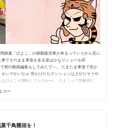
福岡銘菓「ひよこ」の移動販売車が来るっていうから見に
た車でそのまま車道を走る姿はかなりシュール🤣
撮った動画で初の動画編集もしてみたで～。 たまたま車道で見か
 ホンマかいなｗ 見かけたらテンションは上がりそうや
トはひよこが運転してんのかー。 ひよこって年齢的に免
ー、普通のオッサンが運転してたで・・・。 着ぐるみ
よカー
にな～✨ 良く見たら正しくは「はっぴよカー」
は見かけない「家…
銘菓千鳥饅頭を！