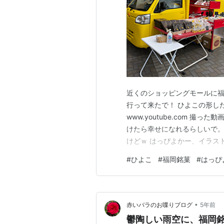
近くのショッピングモールに
行って来たで！ ひよこの形し
www.youtube.com 
けたら幸せになれるらしいで。
けどｗ はっぴよかー、イラス
許取れんの？？でもはっぴよか
#
ひよこ
#
福岡銘菓
#
はっぴ
着て来てくれたら完璧やったの
か・・・ ま、えっか✨ 店舗で
•
赤いバラのお喋りブログ
5年前
鬱陶しい雨空に、福岡