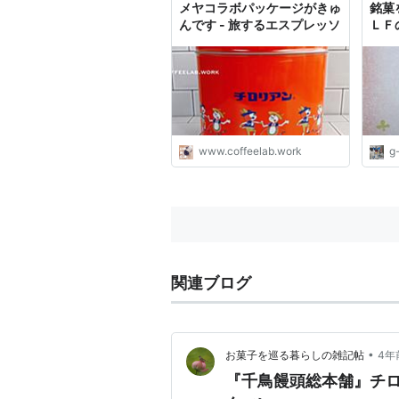
メヤコラボパッケージがきゅ
銘菓
んです - 旅するエスプレッソ
ＬＦ
www.coffeelab.work
g
関連ブログ
•
お菓子を巡る暮らしの雑記帖
4年
『千鳥饅頭総本舗』チ