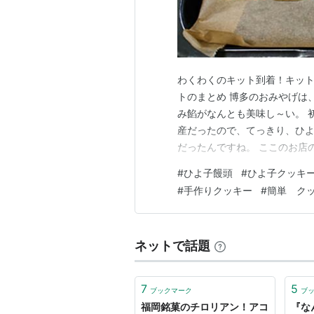
わくわくのキット到着！キット
トのまとめ 博多のおみやげは
み餡がなんとも美味し～い。 
産だったので、てっきり、ひ
だったんですね。 ここのお店
ルクとフレッシュバターの良い
#
ひよ子饅頭
#
ひよ子クッキ
よ子饅頭を作っていたお店は
#
手作りクッキー
#
簡単 ク
舗吉野堂という明治からの老舗
ネットで話題
7
5
ブックマーク
ブ
福岡銘菓のチロリアン！アコ
『な