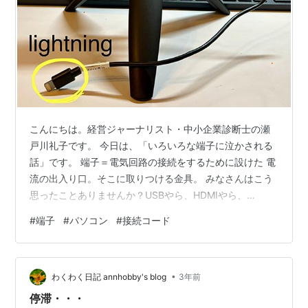
こんにちは。経営ジャーナリスト・中小企業診断士の瀬
戸川礼子です。 今日は、「いろいろな端子に泣かされる
話」です。 端子＝電気回路の接続をするために設けた 電
流の出入り口。そこに取りつける金具。 みなさんはこう
思ったことありませんか？USBやら、HDMIやら、
lightningやら、種類がやたらと多すぎて、 使いにくいっ
#
端子
#
パソコン
#
接続コード
たらありゃしない。 電気機器が好きな人なら、そういう
部分も楽しかったり、必要なのだと納得したりしている
かもですが、 私は好きでも得意でもなく、必要に迫られ
•
て使っている立場。いい加減にしてくれ～と、泣いてま
わくわく日記 annhobby's blog
3年前
す。ほんと。 デジタルの世の中で、私のように端子に泣
停滞・・・