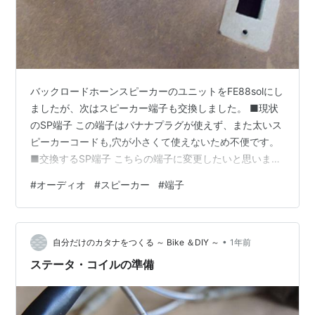
バックロードホーンスピーカーのユニットをFE88solにし
ましたが、次はスピーカー端子も交換しました。 ■現状
のSP端子 この端子はバナナプラグが使えず、また太いス
ピーカーコードも,穴が小さくて使えないため不便です。
■交換するSP端子 こちらの端子に変更したいと思いま
す。 ■まずはスピーカーユニットを外します ■SP端子を
#
オーディオ
#
スピーカー
#
端子
外します。 ケーブルはハンダづけされていましたが、今
回は、ファストン端子を使用します。 ハンダでもいいの
ですが、ただ面倒くさいだけの理由です。 ここでの注意
•
点は、後にケーブルがエンクロージャー内を問題なく通
自分だけのカタナをつくる ～ Bike ＆DIY ～
1年前
せることを確認しておく事です。 つまり、箱の中で折れ
ステータ・コイルの準備
曲がったりしなが…