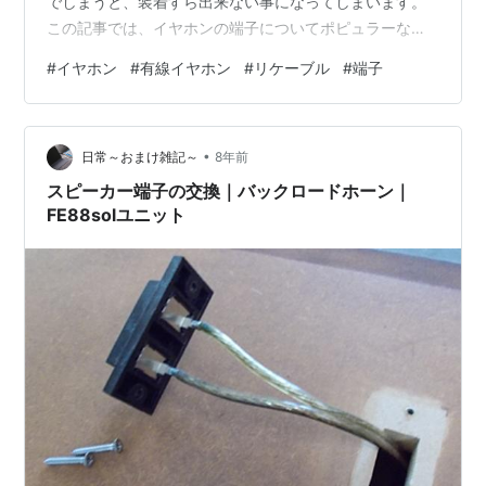
でしまうと、装着すら出来ない事になってしまいます。
この記事では、イヤホンの端子についてポピュラーなも
のについて解説していきます。
#
イヤホン
#
有線イヤホン
#
リケーブル
#
端子
•
日常～おまけ雑記～
8年前
スピーカー端子の交換｜バックロードホーン｜
FE88solユニット