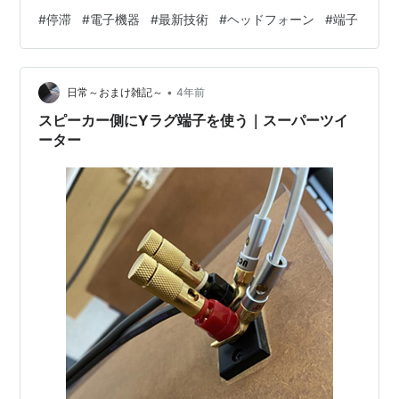
語がいろいろあって、意味不明・・ なんてことがある。
#
停滞
#
電子機器
#
最新技術
#
ヘッドフォーン
#
端子
世間の動きに鈍感になって頭の中の 情報回路が停滞して
いるからだと思 い、早速大型の電子機器などの販売 店に
最新技術などの情報吸収？勉強？ にお出かけ・・。 コロ
•
ナもあって、大型販売店に来た のは何年振りだろう
日常～おまけ雑記～
4年前
か？・・ 中に入ると、記憶にあったフロアーと 商品配置
スピーカー側にYラグ端子を使う｜スーパーツイ
が、随分変わっていて…
ーター