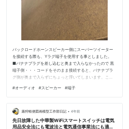
バックロードホーンスピーカー側にスーパーツイーター
を接続する際も、Yラグ端子を使用する事としました。
■バナナプラグを差し込むと奥まで入らなかったので 黒
端子側・・・コードをそのまま接続すると、バナナプラ
グ側が奥まで入らずにちょっと浮いてしまいます。この
ままでも音は鳴りますが何か嫌な感じです。赤端子
#
オーディオ
#
スピーカー
#
端子
側・・・バナナプラグを差し込んだ状態を見てみると結
構奥まで入っているのですね。確かにこれではちゃんと
差し込み出来ませんね。 ■そこでYラグ端子の出番とな
•
りました こういうときに一つくらいは持っておくと便利
蕗狩軽便図画模型工作部日記
4年前
な端子です。また、別の方法としては、バナナプラグの
先日故障した中華製WiFiスマートスイッチは電気
後ろにもう一つ差し込みがあるやつで、後ろに延ば…
用品安全法にも電波法と電気通信事業法にも適合