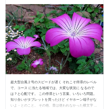
かされている人はきっと多…
超大型台風２号のスピードが遅く それこそ停滞のレベル
で、コース に当たる地域では、大変な状況に なるので
は？と心配です。 この停滞という言葉、いろいろ問題。
知り合いがタブレットを買ったけど イヤホーン端子がな
いよ・とのこと。 その他、昔は使われなかった横文字 単