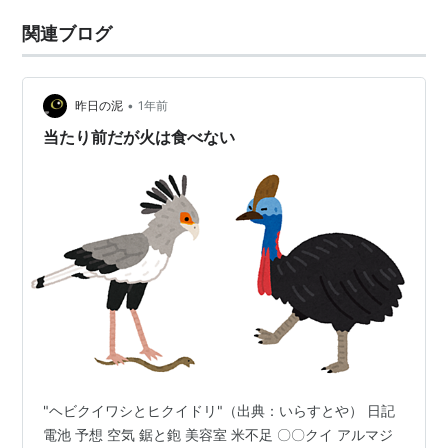
関連ブログ
•
昨日の泥
1年前
当たり前だが火は食べない
"ヘビクイワシとヒクイドリ"（出典：いらすとや） 日記
電池 予想 空気 鋸と鉋 美容室 米不足 〇〇クイ アルマジ