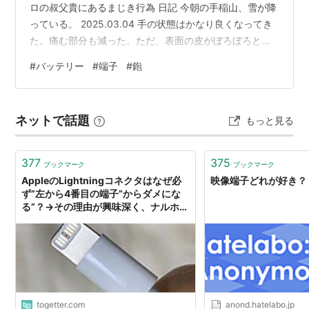
ロの叔父貴にあるまじき行為 日記 今朝の手稲山、雪が降
っている。 2025.03.04 手の状態はかなり良くなってき
た。痛む部分も減った。ただ、表面の皮がぼろぼろと剥
がれてくる。これを引っ張って取ると新鮮な傷ができそ
#
バッテリー
#
端子
#
鉋
うなのでハンドクリームを塗り込んで抑えている。 電池
iPhone 14 pro max のバッテリー最大容量が購入時の
81% になっていた（設定→バッテリー→バッテリーの状
ネットで話題
もっと見る
態と充電 で確認）。 iPhone は年々高価になっているの
で、かつては２年毎に買い替えてい…
377
375
ブックマーク
ブックマーク
AppleのLightningコネクタはなぜ必
映像端子どれが好き？
ず”左から4番目の端子”からダメにな
る”？→その理由が興味深く、ナルホド
となるものだった
togetter.com
anond.hatelabo.jp