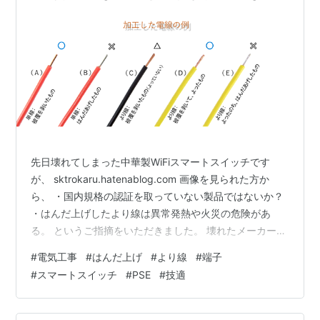
しないデバイスだったことと、故障した原因はよ
り線のはんだ上げのせいだったこと
先日壊れてしまった中華製WiFiスマートスイッチです
が、 sktrokaru.hatenablog.com 画像を見られた方か
ら、 ・国内規格の認証を取っていない製品ではないか？
・はんだ上げしたより線は異常発熱や火災の危険があ
る。 というご指摘をいただきました。 壊れたメーカー不
詳中華デバイスは捨ててしまってもう手元にないのです
#
電気工事
#
はんだ上げ
#
より線
#
端子
が、当時一緒にAmazonで買った中華製スマートホーム機
#
スマートスイッチ
#
PSE
#
技適
器メーカーSONOFF製品も電源部分にPSEマークはなく
無線通信部分にも技適マークは無いようです。 いつもの
ことながらてきとーいーかげんで脇が甘くて反省です。