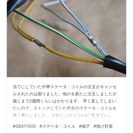
当てにしていた中華ステータ・コイルの注文がキャンセ
ルされたのは困りました。他のを新たに注文しましたが
届くまで2週間くらいはかかります。 早く直してしまい
たいので、ストックしていた中古のステータ・コイルを
使う事にしました。 それにこのコイルが ”生きてい
る”（本来の発電能力を発揮できる）のか気になってもい
#
GSX1100S
#
ステータ・コイル
#
端子
#
焼け対策
て、悶々としたままストックしているより使ってみてシ