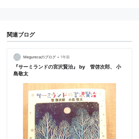
corren juntos』
『コヨーテ読書―翻訳・放浪・批評』
『コロンブスの犬』
『写真との対話』近藤 耕人 管 啓次郎
関連ブログ
『トロピカル・ゴシップ―混血地帯の旅と思考』
『オムニフォン―“世界の響き”の詩学』
•
Megurecaのブログ
1年前
訳書多数。
『サーミランドの宮沢賢治』 by 管啓次郎、 小
島敬太
『アルトー後期集成 2』
『歌の祭り』ル クレジオ、
『“関係”の詩学』エドゥアール グリッサン
『ユダヤ人の身体』ギルマン
『パウラ、水泡(みなわ)なすもろき命』イサベル・アジ
ェンデ
『生命の樹―あるカリブの家系の物語』マリーズ・コン
デ