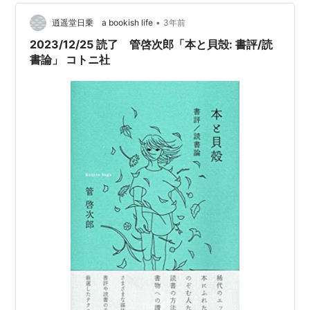
•
逍遥堂日乗 a bookish life
3年前
2023/12/25 読了 管啓次郎「本と貝殻: 書評/読
書論」 コトニ社