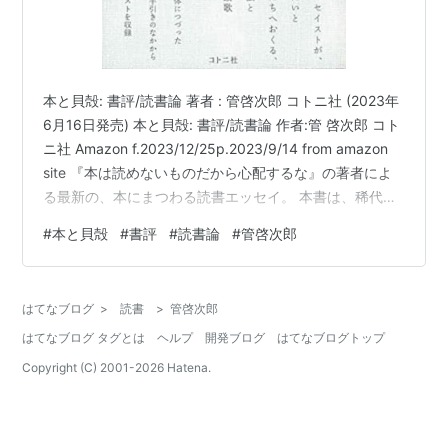
本と貝殻: 書評/読書論 著者 : 管啓次郎 コトニ社 (2023年
6月16日発売) 本と貝殻: 書評/読書論 作者:管 啓次郎 コト
ニ社 Amazon f.2023/12/25p.2023/9/14 from amazon
site 『本は読めないものだから心配するな』の著者によ
る最新の、本にまつわる読書エッセイ。 本書は、稀代の
エッセイストがいろいろな媒体に書きつづったさまざま
#
本と貝殻
#
書評
#
読書論
#
管啓次郎
な書評や読書論のなかからとくに厳選したテクストを集
成したものです。読書の方法と書物への讃歌にあふれた
本です。日本文学最高の文章家のひとりである著者が、
はてなブログ
>
読書
>
管啓次郎
本とともに生きたいとのぞむ人たちへとどける、読書の
はてなブログ タグとは
ヘルプ
開発ブログ
はてなブログトップ
ための書物の実用…
Copyright (C) 2001-
2026
Hatena.