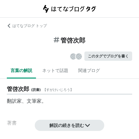
はてなブログ トップ
管啓次郎
このタグでブログを書く
言葉の解説
ネットで話題
関連ブログ
管啓次郎
(
読書
)
【
すがけいじろう
】
翻訳家、文筆家。
著書
解説の続きを読む
『狼が連れだって走る月―La Luna cuando los lobos