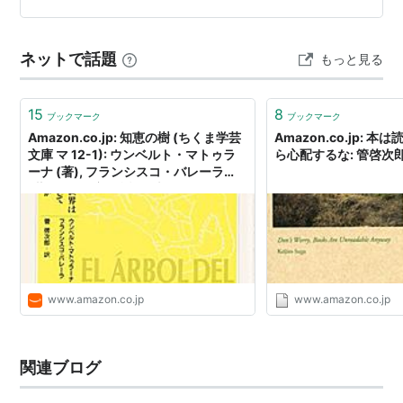
のは、羽の生えた天使？！ 表紙をめくると、袖には、”こ
こは果てじゃない。どこも果てじゃない。”って。 内容紹
ネットで話題
もっと見る
介には、”『銀河鉄道…
15
8
ブックマーク
ブックマーク
Amazon.co.jp: 知恵の樹 (ちくま学芸
Amazon.co.jp: 
文庫 マ 12-1): ウンベルト・マトゥラ
ら心配するな: 管啓次郎
ーナ (著), フランシスコ・バレーラ
(著), 管啓次郎 (翻訳): 本
www.amazon.co.jp
www.amazon.co.jp
関連ブログ