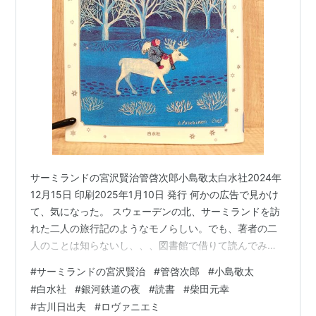
サーミランドの宮沢賢治管啓次郎小島敬太白水社2024年
12月15日 印刷2025年1月10日 発行 何かの広告で見かけ
て、気になった。 スウェーデンの北、サーミランドを訪
れた二人の旅行記のようなモノらしい。でも、著者の二
人のことは知らないし、、、図書館で借りて読んでみ
た。 表紙は、北欧っぽい！って気う感じのイラスト。白
#
サーミランドの宮沢賢治
#
管啓次郎
#
小島敬太
地には銀色で雪の結晶が舞っている。 何ともムーミンを
#
白水社
#
銀河鉄道の夜
#
読書
#
柴田元幸
彷彿させる静かな夜のイラスト。満月だろうか。白夜だ
#
古川日出夫
#
ロヴァニエミ
ろうか・・・雪景色の中、トナカイの背中に乗っている