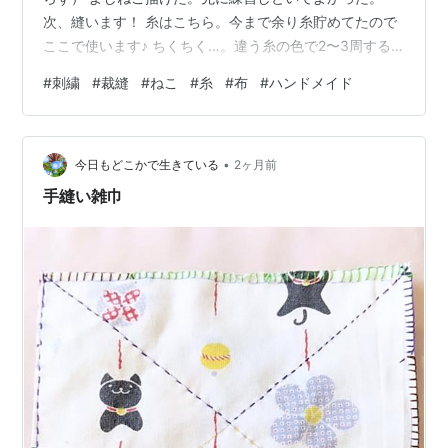
次、縫います！ 糸はこちら。今まで余り糸貯めてたので
ここで使います♪ ちくちく…。違う糸の色で2〜3周する
予定。 拡大。可愛いv おお…こんなかんじ。いいかも♪ 目
#
刺繍
#
裁縫
#
ねこ
#
糸
#
布
#
ハンドメイド
と口を縫って一匹できた〜！可愛い(⁠ʘ⁠ᴗ⁠ʘ⁠✿⁠)下書き練習し
たねこ、全部縫うよ！一匹ずつ縫い上げてこー♪
•
今日もどこかで生きている
2ヶ月前
手縫い雑巾