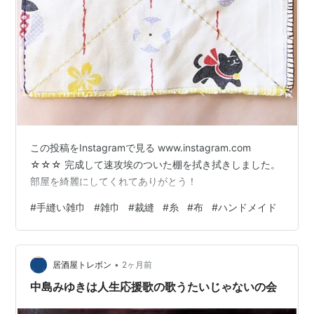
この投稿をInstagramで見る www.instagram.com
☆☆☆ 完成して速攻埃のついた棚を拭き拭きしました。
部屋を綺麗にしてくれてありがとう！
#
手縫い雑巾
#
雑巾
#
裁縫
#
糸
#
布
#
ハンドメイド
•
居酒屋トレボン
2ヶ月前
中島みゆきは人生応援歌の歌うたいじゃないの会