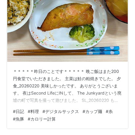
＊＊＊＊＊昨日のことです＊＊＊＊＊ 晩ご飯はまた200
円食堂でいただきました。 主菜は鮭の粕焼きでした。 夕
食_20260220 美味しかったです。 ありがとうございま
す。 夜はSecond LifeにINして、 The Junkyardという廃
墟の町で写真を撮って遊びました。 SL_20260220 もう
一つのブログに詳しく書いておきました。 コッチもよろ
#
日記
#
料理
#
デジタルサックス
#
カップ麺
#
糸
しくね。 kewpielovesyou.com 寝る前にカロリー計算を
#
魚豚
#
カロリー計算
しました。 Health_20260220 ＊＊＊＊＊今日のお話で
す＊＊＊＊＊ 今朝は8時半起床。 デジタルサックスで