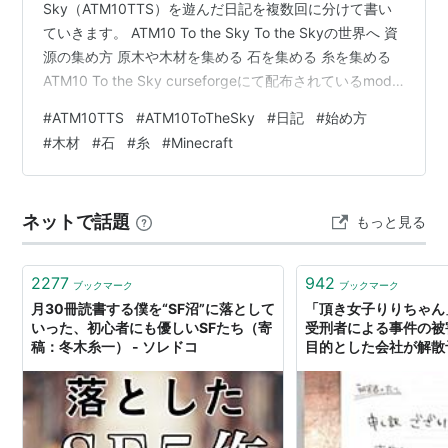
Sky（ATM10TTS）を遊んだ日記を複数回に分けて書い
ていきます。 ATM10 To the Sky To the Skyの世界へ 資
源の集め方 原木や木材を集める 石を集める 糸を集める
ATM10 To the Sky curseforgeにて配布されているmod
パックの1つで、以前私も遊ばせていただいたATM10と同
#
ATM10TTS
#
ATM10ToTheSky
#
日記
#
始め方
じチームが作成しています。 オーバーワールドにあるの
#
木材
#
石
#
糸
#
Minecraft
はスポーンする島のみ、ネザーには建造物だけ、エンド
は通常通りのバイオームがある、というものです。オー
バーワールドとネザーのバイオームが無くなって奈落に
ネットで話題
もっと見る
なっているような世…
2277
942
ブックマーク
ブックマーク
月30冊読書する僕を“SF沼”に落として
「頂き女子りりちゃん
いった、初心者にも優しいSFたち（寄
受刑者による事件の被
稿：冬木糸一） - ソレドコ
目的とした会社が解散
が救いがない「これは
糸」