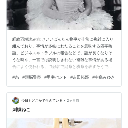
経緯万端読み方:けいいばんたん物事が非常に複雑に入り
組んでおり、事情が多岐にわたることを意味する四字熟
語。ビジネスやトラブルの報告などで、話が長くなりそ
うな時や、一言では説明しきれない複雑な事情がある場
合によく使われる。 ”経緯”で縦糸と横糸を表すそうで、
そうなると中島みゆきさんの『糸』ですね。 あの曲、い
#
糸
#
頭脳警察
#
甲斐バンド
#
吉田拓郎
#
中島みゆき
ろんな人がカバーしてるし、実際いい曲に違いないのだ
けど、昔のみゆきさんを知ってる者からするともっとい
い曲はたくさんあるのにあの曲ばかり褒められすぎな気
•
がしますね。 まぁ、みゆきさんに限らず一般にウケてる
今日もどこかで生きている
2ヶ月前
曲と熱烈なファンが推してる曲って一致しないのが普通
刺繍ねこ
かな？ 私は、そのころ遊んでいた奴が熱烈…