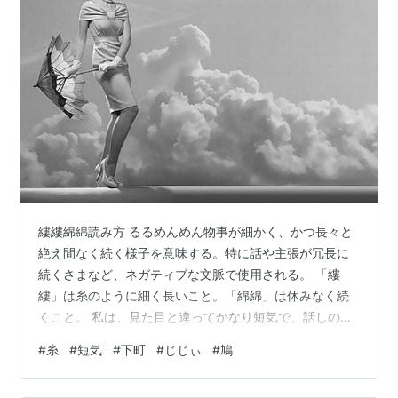
縷縷綿綿読み方 るるめんめん物事が細かく、かつ長々と
絶え間なく続く様子を意味する。特に話や主張が冗長に
続くさまなど、ネガティブな文脈で使用される。 「縷
縷」は糸のように細く長いこと。「綿綿」は休みなく続
くこと。 私は、見た目と違ってかなり短気で、話しの長
い人には嫌われます。私が嫌うのではなく、途中から急
#
糸
#
短気
#
下町
#
じじぃ
#
鳩
かして結論を急がせるので話し足りなくなるらしいんで
す。悪いけど、そんなこと知ったこっちゃない。たいて