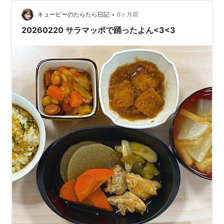
「糸」の練習をしました。 「糸」は見かけよりも演奏
が…
•
キューピーのたらたら日記
6ヶ月前
20260220 サラマッポで踊ったよん<3<3