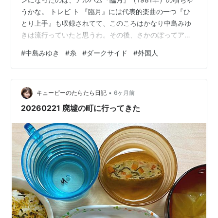
うかな。 トレビ ト 『臨月』には代表的楽曲の一つ『ひ
とり上手』も収録されてて、このころはかなり中島みゆ
きは流行っていたと思うわ。その後、さかのぼってアル
バムを購入したりしたわね。 ボ 中島みゆきと聞いて
#
中島みゆき
#
糸
#
ダークサイド
#
外国人
「『糸』っていいよね」という人がよくおるんやけど、
なんとなく、違和感を感じるんよね。「中島みゆきの
「ダークサイド」を知らんのか」と。しかも、その「ダ
•
ークサイド」にこそ、中島みゆきの他にはない魅力があ
キューピーのたらたら日記
6ヶ月前
るっちゅうことを。 ト そもそも、私たちがファンになっ
20260221 廃墟の町に行ってきた
たころは、中島みゆきファンだと言うと…