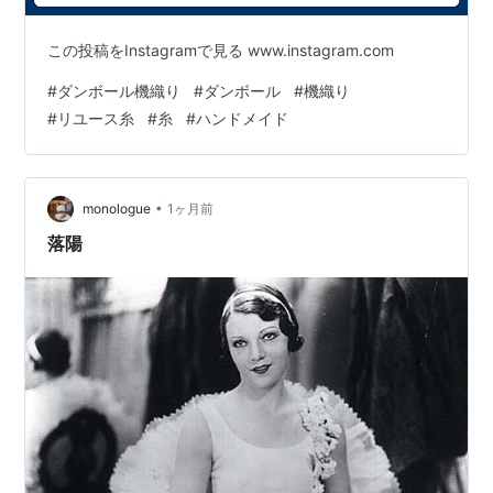
この投稿をInstagramで見る www.instagram.com
#
ダンボール機織り
#
ダンボール
#
機織り
#
リユース糸
#
糸
#
ハンドメイド
•
monologue
1ヶ月前
落陽