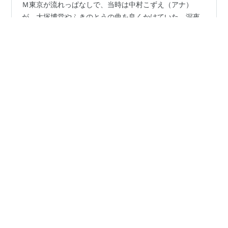
高卒で上京。会社の寮で同室の先輩のステレオからはＦ
Ｍ東京が流れっぱなしで、当時は中村こずえ（アナ）
が、大塚博堂やふきのとうの曲を良くかけていた。深夜