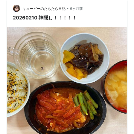
いの人の話は「むかしむかし、あるところに、、」みた
•
いに聴こえるのですから。 反対に、私の話はあまりに唐
キューピーのたらたら日記
6ヶ月前
突に結論から入るものですから、たいていの相手は豆鉄
20260210 神隠し！！！！！
砲をくらった鳩みたいな顔からおばQの小池さん…