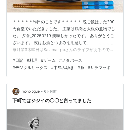
＊＊＊＊＊昨日のことです＊＊＊＊＊ 晩ご飯はまた200
円食堂でいただきました。 主菜は鶏肉と大根の煮物でし
た。 夕食_20260219 美味しかったです。 ありがとうご
ざいます。 夜はお酒とつまみを用意して、、、、、、。
毎月第3木曜日はSalamat poさんのライブがあるので
す。 酒_20260219 Second LifeにINすると、 はっせるさ
#
日記
#
料理
#
ゲーム
#
メタバース
んのソロコンサートが始まっていました。
#
デジタルサックス
#
中島みゆき
#
糸
#
サラマッポ
SL_20260219-1 歌に聞き入っている私です。
SL_20260219-2 22時半になりダンスパーティが始まり
ました。 長丁場で飲んでばかりいると潰れてしまうの
で、 コーヒーを淹れて酔いを醒まし…
•
monologue
6ヶ月前
下町ではジジイの〇〇と言ってました