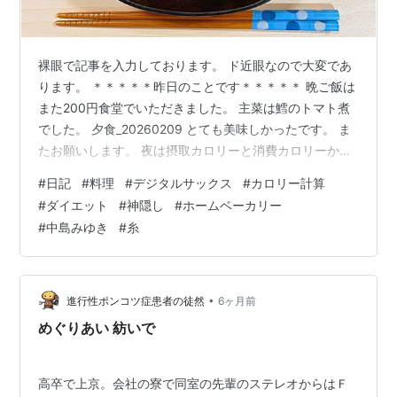
裸眼で記事を入力しております。 ド近眼なので大変であ
ります。 ＊＊＊＊＊昨日のことです＊＊＊＊＊ 晩ご飯は
また200円食堂でいただきました。 主菜は鱈のトマト煮
でした。 夕食_20260209 とても美味しかったです。 ま
たお願いします。 夜は摂取カロリーと消費カロリーから
カロリー収支を求め、 エクセルに入力して表にまとめた
#
日記
#
料理
#
デジタルサックス
#
カロリー計算
りしていました。 コレね。 Health_20260210 1カ月で
#
ダイエット
#
神隠し
#
ホームベーカリー
1kg体重を落とすためには、 1日当たり240kcalのアンダ
#
中島みゆき
#
糸
ーカロリーでないといけないそうです。 今のところそれ
を上回る数値ですが、 摂取カロリーの計算に問題がある
かもなので、 もっと計算方法を吟味してみ…
•
進行性ポンコツ症患者の徒然
6ヶ月前
めぐりあい 紡いで