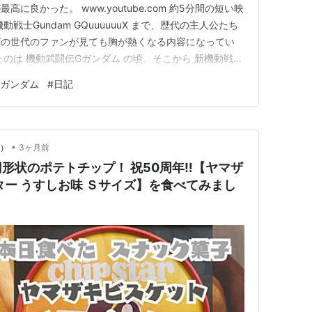
に良かった。 www.youtube.com 約5分間の短い映
戦士Gundam GQuuuuuuX まで、歴代の主人公たち
どの世代のファンが見ても胸が熱くなる内容になってい
のは 機動武闘伝Gガンダム の頃。そこから 新機動戦記
ダムX をリアルタイムで楽しみ、大人になってからは 機
ガンダム
#
日記
戦士ガンダム00 、機動戦士ガンダムUC を配信…
•
y）
3ヶ月前
形状のポテトチップ！ 祝50周年‼【ヤマザ
ター うすしお味 Ｓサイズ】を食べてみまし