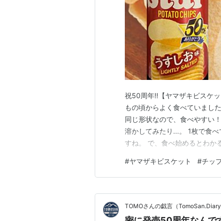
祝50周年‼【ヤマザキビスケッ
もの頃からよく食べていました
同じ形状なので、食べやすい！
溶かしてみたり...。 1枚で
すね。 で、食べ始めるとわかる.
の上に載せる時に両方試しなが
#
ヤマザキビスケット
#
チッ
違いを重ねて一緒に食べたり…
テトチップス！ その名も「…
TOMOさんの戯言（TomoSan.Diar
密に発売50周年なんで