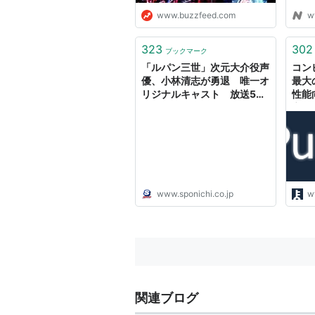
www.buzzfeed.com
w
323
302
ブックマーク
「ルパン三世」次元大介役声
コン
優、小林清志が勇退 唯一オ
最大
リジナルキャスト 放送50
性能
周年節目に“銃を置く” - スポ
立5
ニチ Sponichi Annex 芸能
待講
www.sponichi.co.jp
w
関連ブログ