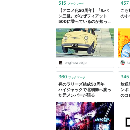
515
457
ブックマーク
【アニメ化50周年】『ルパ
こち
ン三世』がなぜフィアット
のす
500に乗っているのか知っ
ていますか？ 1stシリーズ
の作画監督、故大塚康生さん
の思い出 | ENGINE (エンジ
ン) |クルマ、時計、ファッシ
ョン、男のライフスタイルメ
ディア
engineweb.jp
k
360
345
ブックマーク
裸のラリーズ結成50周年
放送
ハイジャックで北朝鮮へ渡っ
ンボ
た元メンバーが語る
のコ
表！
ム 