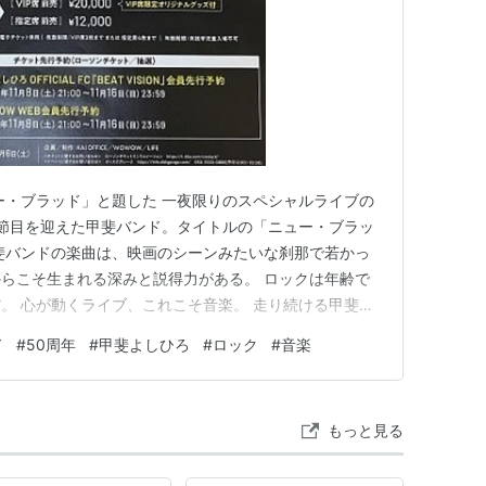
ー・ブラッド」と題した 一夜限りのスペシャルライブの
う節目を迎えた甲斐バンド。タイトルの「ニュー・ブラッ
斐バンドの楽曲は、映画のシーンみたいな刹那で若かっ
らこそ生まれる深みと説得力がある。 ロックは年齢で
。 心が動くライブ、これこそ音楽。 走り続ける甲斐バ
ない。
ド
#
50周年
#
甲斐よしひろ
#
ロック
#
音楽
もっと見る