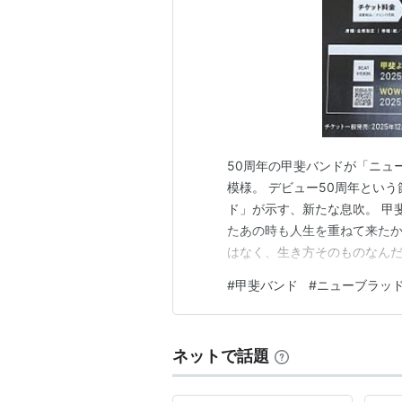
50周年の甲斐バンドが「ニュ
模様。 デビュー50周年とい
ド」が示す、新たな息吹。 甲
たあの時も人生を重ねて来たか
はなく、生き方そのものなんだ
ンドから、まだまだ目が離せ
#
甲斐バンド
#
ニューブラッ
ネットで話題