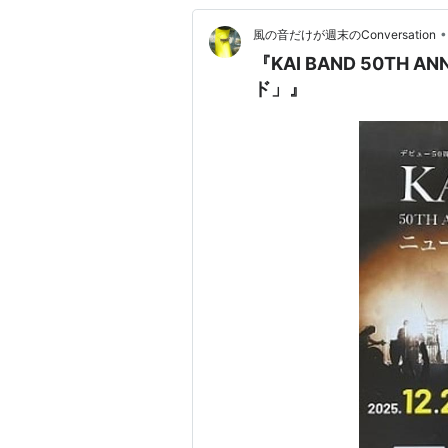
•
風の音だけが週末のConversation
『KAI BAND 50TH A
ド」』