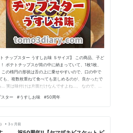
ト チップスター うすしお味 Ｓサイズ】 この商品、子ど
！ ポテトチップスが筒の中に納まっていて、1枚1枚、
 この楕円の形状は舌の上に乗せやすいので、口の中で
食べても、複数枚重ねて食べても楽しめるのが、良かったで
.. 実は味付けは片面だけなんですよね...。 なので、舌
ら、味変？させてみたり…。 大人になってからは、味
プスター
#
うすしお味
#
50周年
。 なんとも言えない、いろいろな食べ方が楽しめるポ
•
y）
3ヶ月前
す…。 祝50周年‼【ヤマザキビスケット ピ