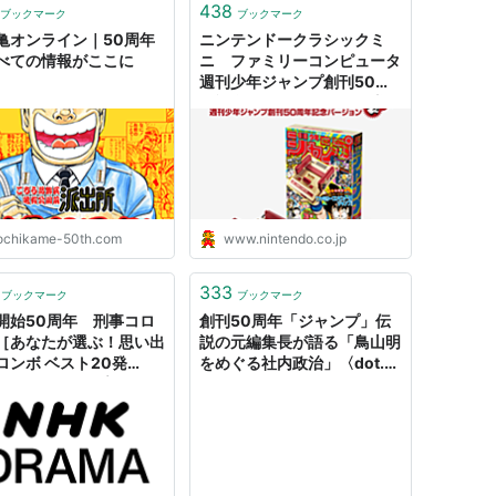
438
ブックマーク
ブックマーク
亀オンライン｜50周年
ニンテンドークラシックミ
べての情報がここに
ニ ファミリーコンピュータ
週刊少年ジャンプ創刊50周
年記念バージョン｜任天堂
ochikame-50th.com
www.nintendo.co.jp
333
ブックマーク
ブックマーク
開始50周年 刑事コロ
創刊50周年「ジャンプ」伝
［あなたが選ぶ！思い出
説の元編集長が語る「鳥山明
ロンボ ベスト20発
をめぐる社内政治」〈dot.〉
］｜NHK ＢＳプレミア
（AERA dot.） - Yahoo!ニ
ＢＳ４Ｋ 海外ドラマ
ュース