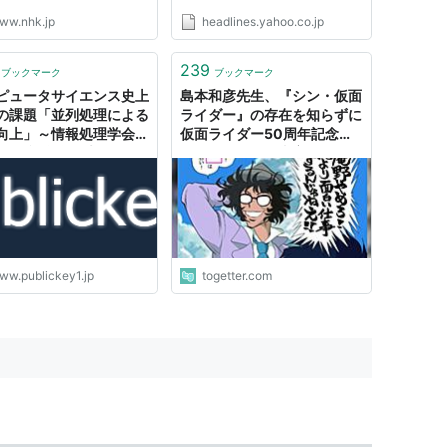
ww.nhk.jp
headlines.yahoo.co.jp
239
ブックマーク
ブックマーク
ピュータサイエンス史上
島本和彦先生、『シン・仮面
の課題「並列処理による
ライダー』の存在を知らずに
向上」～情報処理学会創
仮面ライダー50周年記念イ
0周年記念全国大会の招
ラストを描いた事実を激白。
演
「アオイホノオイズムを感じ
る」の声も
ww.publickey1.jp
togetter.com