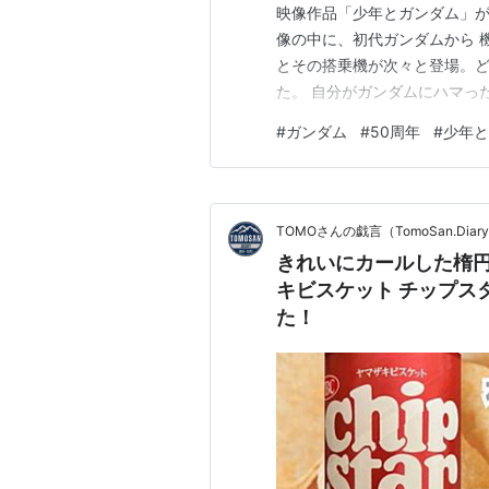
映像作品「少年とガンダム」が最高
像の中に、初代ガンダムから 機動
とその搭乗機が次々と登場。
た。 自分がガンダムにハマった
ガンダムW や 機動新世紀ガン
#
ガンダム
#
50周年
#
少年と
動戦士ガンダムSEED 、機動
TOMOさんの戯言（TomoSan.Diar
きれいにカールした楕円
キビスケット チップス
た！