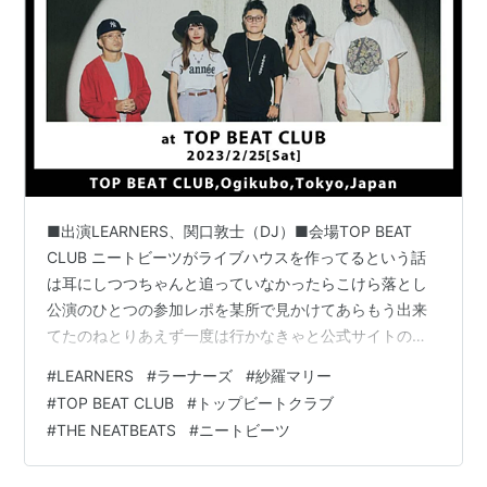
■出演LEARNERS、関口敦士（DJ）■会場TOP BEAT
CLUB ニートビーツがライブハウスを作ってるという話
は耳にしつつちゃんと追っていなかったらこけら落とし
公演のひとつの参加レポを某所で見かけてあらもう出来
てたのねとりあえず一度は行かなきゃと公式サイトのス
ケジュールを見たらずっと見たいと思っていた
#
LEARNERS
#
ラーナーズ
#
紗羅マリー
LEARNERSの土曜公演を見つけて即ポチですわ。そもそ
#
TOP BEAT CLUB
#
トップビートクラブ
もの出会いは数年前にyoutubeでたまたま見かけたこ
#
THE NEATBEATS
#
ニートビーツ
れ。 www.youtube.com いろんな人がカバーしてる定番
曲ですが私はロカビリーや古いロックンロールが結構好