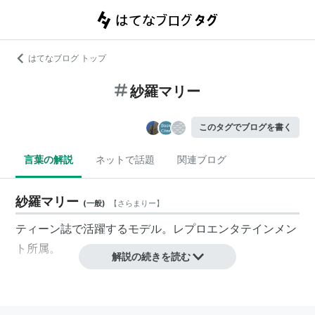
はてなブログ トップ
紗羅マリー
このタグでブログを書く
言葉の解説
ネットで話題
関連ブログ
紗羅マリー
(
一般
)
【
さらまりー
】
ティーン誌で活躍するモデル。レプロエンタテインメン
ト所属。
解説の続きを読む