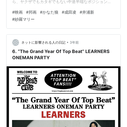
ら、ヤクザでもカタギでもない中途半端なポジションで
生きる二人組が主人公だ。序盤は、短いシークエンスで
#
映画
#
邦画
#
かなた狼
#
成田凌
#
井浦新
様々なエピソードがダイジェスト的に語られる。 各シー
#
紗羅マリー
クエンスは、過激だったり、アニメを使ったり、シュー
ルだったりと、それぞれ演出に趣向が凝らされている。
トガった映画にしたかったのだろう。だがどれも騒々し
いだけで、さして面白くはない。これがずっと続くのな
•
ネットに影響される人の日記
3年前
らキツイなと思い始め、それか…
6. “The Grand Year Of Top Beat” LEARNERS
ONEMAN PARTY