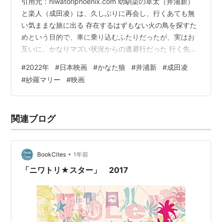
引用元：niwatoriphoenix.com 幼馴染の草太（井浦新）
と楽人（成田凌）は、久しぶりに再会し、行くあても無
い気ままな旅に出る 存在するはずもない火の鳥を探すた
めという目的で、車に乗り込むふたりだったが、実はお
互いに、かなりマズい状況からの逃避行だった 行く先々
で、農家のラッパーや、オカマバーの集団、自転車で一
#
2022年
#
日本映画
#
かなた狼
#
井浦新
#
成田凌
人旅を続けている青年、客の来ない映画館の館長など、
#
紗羅マリー
#
映画
怪しい人たちと出会いながら、ふたりのこれまでの人生
がすこしづつ明らかになっていく 100%のロードムービ
ー ふたりが乗っている、シボレーのインパラ・コンバー
関連ブログ
チブル 大袈裟な印象で好きな車ではなかったけれど、こ
のシチュエーション…
•
BookCites
1年前
「ニワトリ★スター」 2017