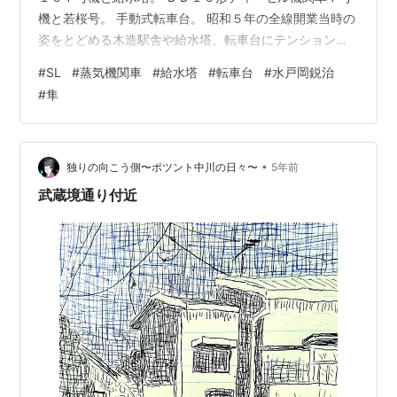
機と若桜号。 手動式転車台。 昭和５年の全線開業当時の
姿をとどめる木造駅舎や給水塔、転車台にテンション上
がります。 １５時前に隼ラッピング列車が入線。 昭和号
#
SL
#
蒸気機関車
#
給水塔
#
転車台
#
水戸岡鋭治
との連結作業を見守る。 これで水戸岡鋭治さんデザイン
#
隼
の観光列車３両に出会えました。 １５時１３分に出発。
•
独りの向こう側〜ポツント中川の日々〜
5年前
武蔵境通り付近