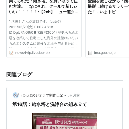
棄てられた「給水塔」を買い取って住
全国を旅しながら「団
む方達。 なにそれ、クールで新しぃ
撮影し続けるサラリー
いい！！！！！ :【2ch】ニュー速クオ
た！ - いまトピ
リティ
1 名無しさん＠涙目です。(catv?)
2011/03/29(火) 01:07:48.18
ID:DgURNO9/0● ?2BP(3001) 歴史ある給水
塔を改築して住宅にした海外の建築物いろい
ろ給水システムに充分な水圧を与えるために
設けられた給水塔は、産業革命のころに数多
news4vip.livedoor.biz
ima.goo.ne.jp
く建てられましたが、先進国では廃れ、災害
時の備えなどに少数残るだけとなってきて
い...
関連ブログ
•
ぽっぽのジオラマ制作日記
5ヶ月前
第16話：給水塔と洗浄台の組み立て