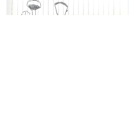
他のイラスト
https://gaku51.hatenablog.com/archive/category/%E3
%82%A4%E3%83%A9%E3%82%B9%E3%83%88 これま
での仕事(お試し読みできます)
#
イラスト
#
アート
#
ドローイング
#
ペイント
#
多摩川
#
調布
#
給水塔
#
ヨーカドー
#
illustration
#
art