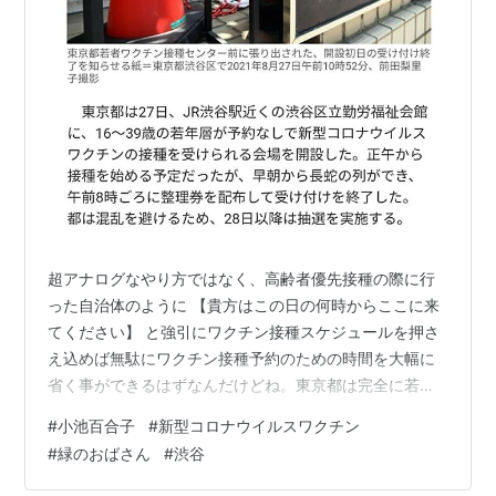
超アナログなやり方ではなく、高齢者優先接種の際に行
った自治体のように 【貴方はこの日の何時からここに来
てください】 と強引にワクチン接種スケジュールを押さ
え込めば無駄にワクチン接種予約のための時間を大幅に
省く事ができるはずなんだけどね。東京都は完全に若い
人たちを甘く見てたね。 緑のおばさんも頭の中はオリン
#
小池百合子
#
新型コロナウイルスワクチン
ピックの事しかない訳だし。次期東京都知事降ろされそ
#
緑のおばさん
#
渋谷
うですな。