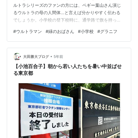
ルトラシリーズのファンの方には、ペギー葉山さん演じ
るウルトラの母の人間体…と言えば分かりやすく伝わる
でしょうか。小学校の登下校時に、通学路で旗を持って
交通整理をしている大人のことですね。 この旗当番、僕
#
ウルトラマン
#
緑のおばさん
#
小学校
#
グラニフ
の住んでいる地域では近所の家同士で持ち回りで担当す
ることになっていて、我が家にも月に一回くらいのペー
スでその当番が回ってきます。 今日がその当番の日でし
•
た。 朝起きて食パンをかじっている時に、はたと旗当番
大田勝大ブログ
5年前
のことを思い出し大慌てで着替える。で、そのときに僕
【小池百合子】朝から若い人たちを暑い中並ばせ
が手に取った洋服が、たまたまウルトラマンと…
る東京都