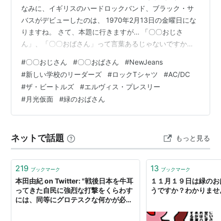
なみに、イギリスのハードロックバンド、ブラック・サ
バスがデビューしたのは、 1970年2月13日の金曜日にな
りますね。 さて、本題に行きますが… 「〇〇おじさ
ん」、「〇〇おばさん」って言葉あるじゃないですか？
オジサン（魚）
#
〇〇おじさん
#
〇〇おばさん
#
NewJeans
#
新しい学校のリーダーズ
#
ロックTシャツ
#
AC/DC
#
ザ・ビートルズ
#
エルヴィス・プレスリー
#
月光仮面
#
緑のおばさん
ネットで話題
もっと見る
219
13
ブックマーク
ブックマーク
本田由紀 on Twitter: "戦後日本を牛耳
１１月１９日は緑のおば
ってきた自民に強烈な打撃をくらわす
うですか？わかりませ
には、同等にグロテスクな何かが必
要。緑のおばさんにはそのための鉄砲
玉としての役割だけを存分に果たして