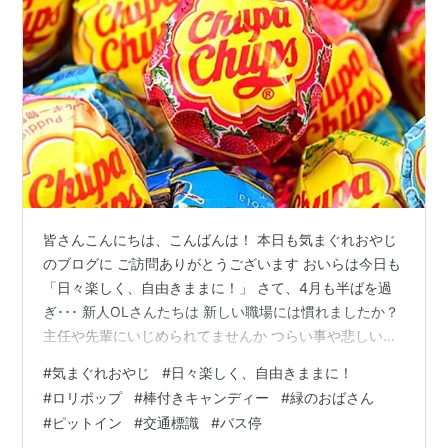
皆さんこんにちは、こんばんは！ 本日も気まぐれおやじ
のブログに ご訪問ありがとうございます おいらは今日も
「日々楽しく、自由きままに！」 さて、4月も半ばを過
ぎ･･･ 新人OLさんたちは 新しい職場には慣れましたか？
主任や先輩にいじめられてませんか つらい事や悲しい事
があったら 遠慮なくおいらに言ってください (^ー゜）b
#
気まぐれおやじ
#
日々楽しく、自由きままに！
こちらから呪いを･･･ ちがう！ちがう！ 「元」という
#
ロリポップ
#
棒付きキャンディー
#
緑のおばさん
「気」を送ってあげましょう 「ウ～～～～ッ！･･･ポ
#
ピットイン
#
交通標識
#
バス停
ン！」＼(｀0´)／ あ、ど～も～！ 主任に口なし、「気ま