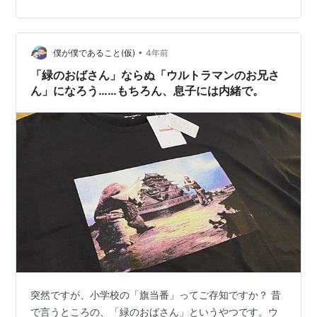
全を見守るため 時に優しく時に厳しく接して くれていた
ガキの頃は厳しく接するほうが 印象に強くムカつくばば
あの イメージが強かった 最近では父兄がボランティアで
行うようで朝の登下校からは めっきり姿を消してしまっ
•
僕が僕であること(仮)
4年前
た 採…
「緑のおばさん」ならぬ「ウルトラマンのお兄さ
ん」になろう……もちろん、息子には内緒で。
突然ですが、小学校の「旗当番」ってご存知ですか？ 昔
で言うところの、「緑のおばさん」というやつです。ウ