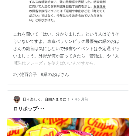
これを聞いて「はい、分かりました」という人はそうそ
ういないですよ。東京パラリンピック最優先の緑のおば
さんの戯言は気にしないで帰省やイベントは予定通り行
いましょう。外野が何か言ってきたら「菅話法」や「丸
川珠代フレーズ」を使えばいいんですから。
#
小池百合子
#
緑のおばさん
•
日々楽しく、自由きままに！
4ヶ月前
ロリポップ･･･