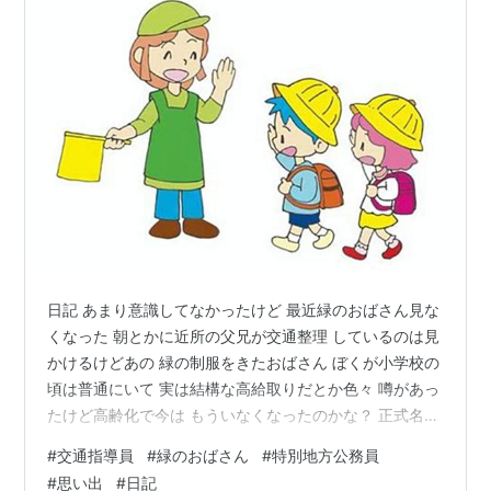
日記 あまり意識してなかったけど 最近緑のおばさん見な
くなった 朝とかに近所の父兄が交通整理 しているのは見
かけるけどあの 緑の制服をきたおばさん ぼくが小学校の
頃は普通にいて 実は結構な高給取りだとか色々 噂があっ
たけど高齢化で今は もういなくなったのかな？ 正式名称
は交通指導員という らしく一応地方公務員のくくり に入
#
交通指導員
#
緑のおばさん
#
特別地方公務員
るようだ 良くも悪くも馴染みのある人で ぼくら児童の安
#
思い出
#
日記