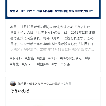
本日、11月19日が何の日なのかをかまとめてみました。
世界トイレの日 「世界トイレの日」は、2013年に国連総
会で正式に制定され、毎年11月19日に祝われます。この
日は、シンガポールのJack Sim氏が設立した「世界トイ
レ機関」が起源で、2001年11月19日に同機関が設立され
ました。世界の衛生環境改善を目指し、トイレの普及を
#
トイレ
#
農協
#
鉄道
#
ペレ
#
緑のおばさん
#
塾
促進するために制定されました。 農協記念日 「農協記念
#
育児
#
カレー
#
松阪牛
#
ウーロン茶
日」は、1947年11月19日に「農業協同組合法」が公布さ
れたことを記念して制定されました。この法律は、農業
生産力の向上や農民の経済的・社会的地位の向上を目的
としています。 鉄道電化の日 「鉄道電化の日」は、鉄道
•
低学歴・低収入なラックんの日記
3年前
電…
そういえば