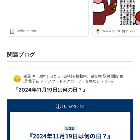
もらう。でも政策能力はゼロか極右と
いう点でマイナスなので、選挙が終わ
ったら可及的速やかに消えていただ
く。その時のために力を溜めて。"
twitter.com
www.yuru-ppo.xyz
関連ブログ
鍵屋 キー助®｜口コミ・評判も掲載中。鍵交換 取付 開錠 修
•
理 電子錠 ドアノブ・ドアクローザー交換など
2年前
『2024年11月19日は何の日？』