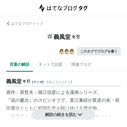
はてなブログ トップ
義風堂々!!
このタグでブログを書く
言葉の解説
ネットで話題
関連ブログ
義風堂々!!
(
マンガ
)
【
ぎふうどうどう
】
原作：原哲夫・堀江信彦による漫画シリーズ。
『花の慶次』のスピンオフで、直江兼続が莫逆の友・前
田慶次とともに戦国乱世を駆け抜ける歴史物。
解説の続きを読む
『義風堂々 直江兼続 -前田慶次月語り-』のタイトル
で、週刊コミックバンチ（新潮社）にて、2008年50号