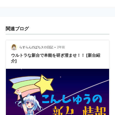
から2010年38号まで連載された。単行本はBUNCH
COMICS版全9巻、ゼノンコミックスDX版全6巻。作画
担当は武村勇治。
その後月刊コミックゼノン（徳間書店）にて、続編とな
関連ブログ
る『義風堂々!! 直江兼続 -前田慶次酒語り-』が2010年
12月号（創刊号）から2014年3月号まで連載された。単
行本全10巻。2013年7月から12月にかけてテレビアニメ
•
らすらんのぱちスロ日記
2年前
『
義風堂々!! 兼続と慶次
』が放送された。
ウルトラな新台で本能を研ぎ澄ませ！！ [新台紹
介]
月刊コミックゼノン2014年5月号より、「前田慶次酒語
り」の続編『義風堂々!! 直江兼続 -前田慶次花語り-』が
連載されている。作画担当は出口真人に交代。
また、月刊コミックゼノン2013年11月号より、黒田官兵
衛を主人公としたスピンオフ『義風堂々!! 疾風の軍師 -
黒田官兵衛-』が連載されている。脚本担当は八津弘
幸、作画担当は山田俊明。