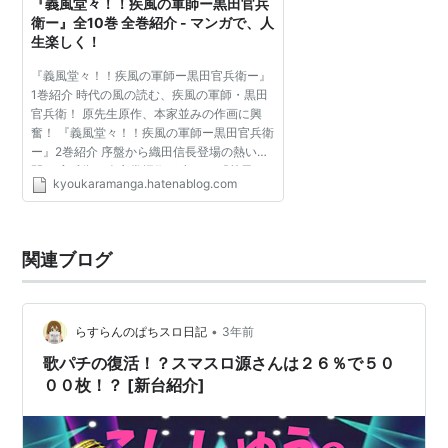
『義風堂々！！疾風の軍師ー黒田官兵
衛ー』全10巻 全巻紹介 - マンガで、人
生楽しく！
『義風堂々！！疾風の軍師ー黒田官兵衛ー』
1巻紹介 時代の風の読む、疾風の軍師・黒田
官兵衛！ 原先生原作、本家並みの作画に興
奮！ 『義風堂々！！疾風の軍師ー黒田官兵衛
ー』2巻紹介 序盤から織田信長登場の熱い展
開！ 官兵衛の人心掌握術が凄い！ 『義風
kyoukaramanga.hatenablog.com
堂々！！疾風の軍師ー黒田官兵衛ー』3巻紹
介 官兵衛の妹が嫁ぐ...
関連ブログ
•
らすらんのぱちスロ日記
3年前
歌パチの復活！？スマスロ源さんは２６％で５０
００枚！？ [新台紹介]