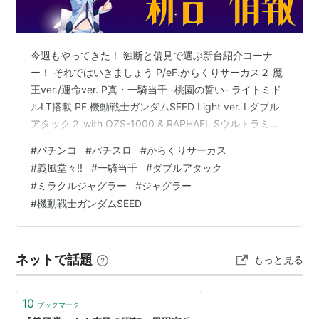
今週もやってきた！ 独断と偏見で選ぶ新台紹介コーナ
ー！ それではいきましょう P/eF.からくりサーカス２ 魔
王ver./運命ver. P真・一騎当千 -桃園の誓い- ライトミド
ルLT搭載 PF.機動戦士ガンダムSEED Light ver. Lダブル
アタック２ with OZS-1000 & RAPHAEL Sウルトラミラ
クルジャグラー まとめ P/eF.からくりサーカス２ 魔王
#
パチンコ
#
パチスロ
#
からくりサーカス
ver./運命ver. まずはからくりサーカス PVが出ました！
#
義風堂々!!
#
一騎当千
#
ダブルアタック
スペックはコチラから 三国戦騎の時にも思ったけれど一
#
ミラクルジャグラー
#
ジャグラー
撃７５００発って本当に破壊力エグいよな 導入日は、１
#
機動戦士ガンダムSEED
１月５日 P真・一騎当千 -桃園の誓い- ライ…
ネットで話題
もっと見る
10
ブックマーク