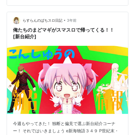
STver. 続いてゴジエヴァ …
•
らすらんのぱちスロ日記
3年前
俺たちのまどマギがスマスロで帰ってくる！！
[新台紹介]
今週もやってきた！ 独断と偏見で選ぶ新台紹介コーナ
ー！ それではいきましょう e新海物語３４９ P世紀末・