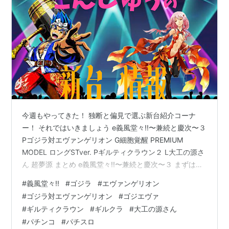
今週もやってきた！ 独断と偏見で選ぶ新台紹介コーナ
ー！ それではいきましょう e義風堂々!!〜兼続と慶次〜３
Pゴジラ対エヴァンゲリオン G細胞覚醒 PREMIUM
MODEL ロングSTver. Pギルティクラウン２ L大工の源さ
ん 超夢源 まとめ e義風堂々!!〜兼続と慶次〜３ まずはス
マパチ義風 公式の試打動画が出ました！ スペックはこち
#
義風堂々!!
#
ゴジラ
#
エヴァンゲリオン
らをどうぞ ３０００発が７０％でループするってどうや
#
ゴジラ対エヴァンゲリオン
#
ゴジエヴァ
ったんだろな。 と思っていいたのですが、総量規制が変
#
ギルティクラウン
#
ギルクラ
#
大工の源さん
更されていましたね。 導入日は、１０月２日 Pゴジラ対
#
パチンコ
#
パチスロ
エヴァンゲリオン G細胞覚醒 PREMIUM MODEL ロング