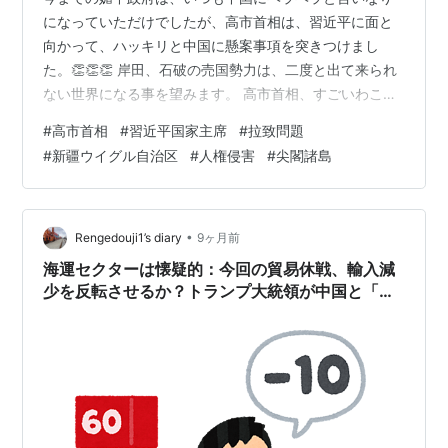
になっていただけでしたが、高市首相は、習近平に面と
向かって、ハッキリと中国に懸案事項を突きつけまし
た。👏👏👏 岸田、石破の売国勢力は、二度と出て来られ
ない世界になる事を望みます。 高市首相、すごいわこの
人！初対面の習近平氏に具体的に要求。「中国と懸案、
#
高市首相
#
習近平国家主席
#
拉致問題
意見の相違があるのは事実だ。具体的に率直に述べた」
#
新疆ウイグル自治区
#
人権侵害
#
尖閣諸島
… pic.twitter.com/z3P09ejrWm — TotalNewsWorld
(@turningpointjpn) 2025年10月31日 【速報】尖閣や日
本人拘束から香港や新疆ウイグル自治区めぐる問題まで
「率直に申し上げた」 高市首…
•
Rengedouji1’s diary
9ヶ月前
海運セクターは懐疑的：今回の貿易休戦、輸入減
少を反転させるか？トランプ大統領が中国と「デ
ィール」