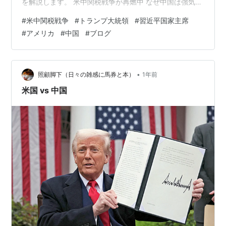
を解説します。 米中関税戦争が再燃中 なぜ中国は強気な
のか？ アメリカ経済への影響も深刻 派遣争いの側面も見
#
米中関税戦争
#
トランプ大統領
#
習近平国家主席
逃せない まとめ：米中対立の行方と私たちへの影響 米中
#
アメリカ
#
中国
#
ブログ
関税戦争が再燃中 2025年、アメリカと中国の間で再び関
税をめぐる対立が激しくなっています。アメリカは中国
からの輸入品に対して125%の関税を課した後、中国が
84%の報復関税を発表。さらにアメリカは20%の追加関
•
照顧脚下（日々の雑感に馬券と本）
1年前
税を重ね、合計で14…
米国 vs 中国