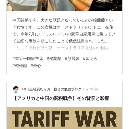
中国関係で今、大きな話題となっているのが楊蘭蘭とい
う女性です。この女性はオーストラリアのシドニー在住
で、今年7月にロールスロイスの豪華自家用車に乗ってい
て些細な事故を起こしたことで俄然注目されました。
「なに？それだけの話、オーストラリア在住の中国人な
んてゴマンといるでしょう。それが何で注目されるの」
#
習近平国家主席
#
楊蘭蘭
#
彭麗媛
#
習明沢
って大方は思われるかも知れませんが、それは、この女
#
習仲勲
#
斉心
性は習近平国家主席の庶子であるってことが言われ始め
ているからです。国内的には、習主席の家族関係、女性
関係を公開するのは固く禁じられていますが、国外では
自由。で、こうした情報が出たのですが、これが現在の
•
40代会社員むらお｜投資の勉強ブログ！
1年前
国内の政変と関係しているのではないかとの見方もさ
【アメリカと中国の関税戦争】その背景と影響
れ…