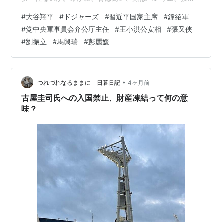
としても素晴らしいし、打撃もいい。でも、それだけじ
#
大谷翔平
#
ドジャーズ
#
習近平国家主席
#
鐘紹軍
ゃないんですね。優しさ、素直さを兼ね備えた人徳なの
#
党中央軍事員会弁公庁主任
#
王小洪公安相
#
張又侠
でしょうか。メジャーでは今、ホワイトソックスに村
#
劉振立
#
馬興瑞
#
彭麗媛
上、ブルージェイズに岡本が加入し、現実に村上がホー
ムランを量産しています。それでも、やはり村上より大
谷が見たいんですね。 まあ、メジャーの話はそのくらい
にして、中国の話に転じます。このブログで小生は…
•
つれづれなるままに－日暮日記
4ヶ月前
古屋圭司氏への入国禁止、財産凍結って何の意
味？