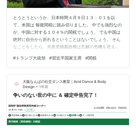
とうとうというか、日本時間４月９日１３：０１を以
て、米国は 報復関税に踏み切りました。 中でも強烈なの
が、中国に対する１０４％の関税でしょう。 でも中国は
絶対に自分から折れるということはないでしょう。 そん
なことをしたら、共産党独裁政権は瓦解の危機を迎えま
す。 対外的に譲歩をする、圧力に屈することほど中国が
#
トランプ大統領
#
習近平国家主席
#
関税
嫌がることは ありません。党保守派だけではなく、人民
もしかりです。 中国は「待つ」ということを知っていま
す、それが出来ます。 トランプ政権など所詮は４年後ま
大阪なんばの社交ダンス教室｜Avid Dance & Body
でです。その間、その後も 中国の共産党独裁政権は変わ
•
Design
1年前
りません。 中国の老獪さ、狡猾さは、日本人の想像以上
争いのない世の中に ＆ 確定申告完了！
です。 例え人民が不満を抱えよう…