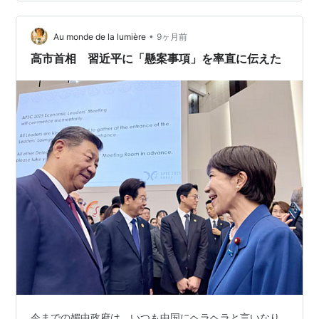
し、痛くもかゆくもない感じでした。 古屋氏は、台湾と
の関係を重視する「日華議員懇談会」の会長を務めるほ
どに、人後に落ちない台湾派として有名。しばしば台…
•
Au monde de la lumière
9ヶ月前
高市首相 習近平に「懸案事項」を率直に伝えた
今までの媚中政府は、いつも中国にヘラヘラと言いなり