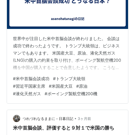
世界中が注目した米中首脳会談が終わりました。 会談は
成功で終わったようです。 トランプ大統領は、ビジネス
マンでもあります。 米国産大豆、原油、液化天然ガス
(LNG)の購入の約束を取り付け、ボーイング製航空機200
機を中国が購入することで合意したようです。 こうなれ
ばトランプ大統領の面目が保たれ、11月の中間選挙にも
#
米中首脳会談成功
#
トランプ大統領
良い影響を及ぼすことでしょう。 また、トランプ大統領
#
習近平国家主席
#
米国産大豆
#
原油
は習近平国家主席を米国に招くそうです。 世界の二大国
#
液化天然ガス
#
ボーイング製航空機200機
家が、手を結びました。 ライバルではなくパートナーに
なりました。 習近平国家主席の思惑通りだったように思
います。 わが国は、中国と上手くやっていくしかありま
せん。 高市総理の個人的…
•
つれづれなるままに－日暮日記
3ヶ月前
米中首脳会談、評価すると９対１で米国の勝ち