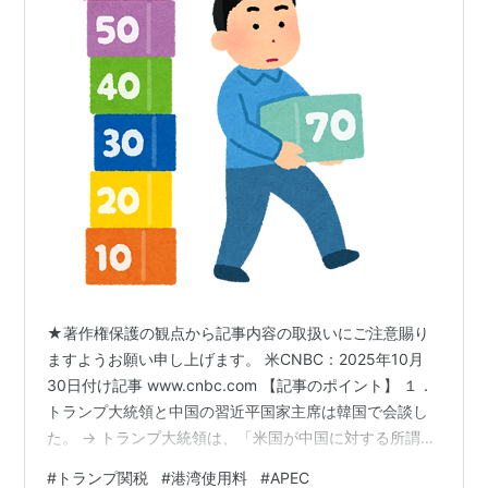
★著作権保護の観点から記事内容の取扱いにご注意賜り
ますようお願い申し上げます。 米CNBC：2025年10月
30日付け記事 www.cnbc.com 【記事のポイント】 １．
トランプ大統領と中国の習近平国家主席は韓国で会談し
た。 → トランプ大統領は、「米国が中国に対する所謂
『フェンタニル関税』を▲10％ポイント引き下げること
#
トランプ関税
#
港湾使用料
#
APEC