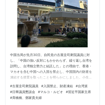
中国当局が先月30日、自民党の古屋圭司衆院議員に対
し、「中国の強い反対にもかかわらず、繰り返し台湾を
訪問し、台湾独立勢力と結託した」との理由で、香港・
マカオを含む中国への入国を禁止し、中国国内の財産を
凍結する措置を取ったことを明らかにしました。小生、
このニュースを知って真っ先に頭に上ったのは、古屋氏
#
古屋圭司衆院議員
#
入国禁止、財産凍結
#
台湾派
はひょっとしたら相当の財産を大陸に持っているのかな
#
日華議員懇談会
#
マルコ・ルビオ
#
習近平国家主席
という疑問。でも、古屋氏は後日、この措置に対し笑い
#
斉橋橋、鄧家貴夫婦
ながら、「私は中国に財産なんてありませんから」と話