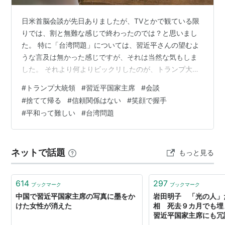
日米首脳会談が先日ありましたが、TVとかで観ている限
りでは、割と無難な感じで終わったのでは？と思いまし
た。 特に「台湾問題」については、習近平さんの望むよ
うな言及は無かった感じですが、それは当然な気もしま
した。 それより何よりビックリしたのが、トランプ大統
領の徹底した「危機管理」とも思える帰る時の行動でし
#
トランプ大統領
#
習近平国家主席
#
会談
た。 あまりTVや新聞などでは大々的には取り上げてなか
#
捨てて帰る
#
信頼関係はない
#
笑顔で握手
ったようですが、「貰ったもの、借りたものの全てを空
#
平和って難しい
#
台湾問題
港で捨てて帰った」ということを知り、「そこまでです
か！」と驚きました。 ↑ 米中会談でトランプ氏「両国関
係、再び軌道に」 - 日本経済新聞より引用させていただ
ネットで話題
もっと見る
きました そもそも貰ったものを捨…
614
297
ブックマーク
ブックマーク
中国で習近平国家主席の写真に墨をか
岩田明子 「光の人」
けた女性が消えた
相 死去９カ月でも
習近平国家主席にも冗
柄（夕刊フジ） - Yah