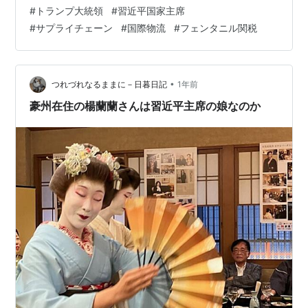
で合意した」と発表。 ２． だが、トランプ関税によっ
#
トランプ大統領
#
習近平国家主席
て、輸入ボリュームに関し、早くも顕著な減少を味わっ
#
サプライチェーン
#
国際物流
#
フェンタニル関税
ている米国の荷主たちの間では「このような僅かな引き
下げで、減少トレンドが反転するとの期待感はない」。
３．米国のサプライチェーン・データベース管理会社
Vizion社の最新…
•
つれづれなるままに－日暮日記
1年前
豪州在住の楊蘭蘭さんは習近平主席の娘なのか