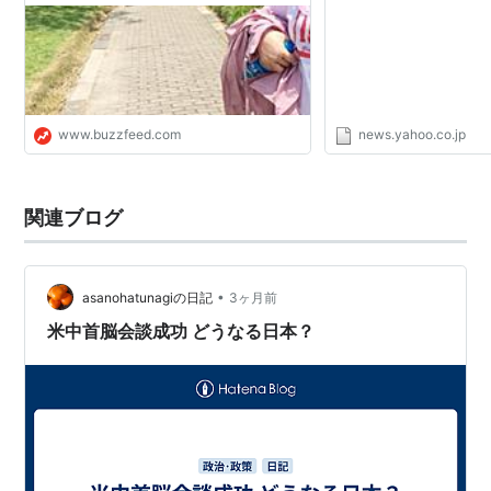
www.buzzfeed.com
news.yahoo.co.jp
関連ブログ
•
asanohatunagiの日記
3ヶ月前
米中首脳会談成功 どうなる日本？