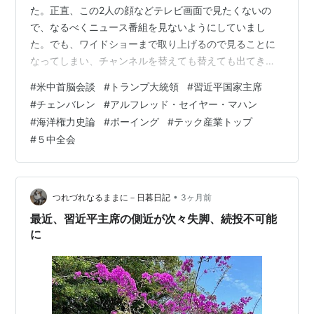
た。正直、この2人の顔などテレビ画面で見たくないの
で、なるべくニュース番組を見ないようにしていまし
た。でも、ワイドショーまで取り上げるので見ることに
なってしまい、チャンネルを替えても替えても出てきま
す。仕方なしに付き合うことになりますが、もう嫌です
#
米中首脳会談
#
トランプ大統領
#
習近平国家主席
ね。自己顕示欲が強く、世界は自分に注目して欲しいと
#
チェンバレン
#
アルフレッド・セイヤー・マハン
思っている米国の”裸のキング”と、経済や社会をがたがた
#
海洋権力史論
#
ボーイング
#
テック産業トップ
にしてしまったのに、なんだか死ぬまで権力にしがみつ
#
５中全会
きたい中国の独裁者の顔を見ると、正直うんざりしま
す。 でも、あるところでこの会談を分析、評価しなくて
はならなくなったので、ちょっとだけ触れてみます。
日…
•
つれづれなるままに－日暮日記
3ヶ月前
最近、習近平主席の側近が次々失脚、続投不可能
に