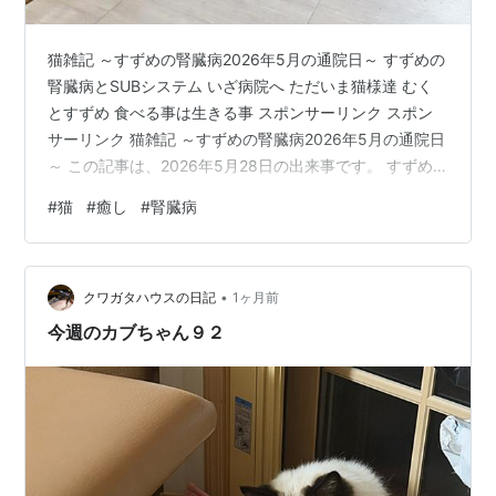
猫雑記 ～すずめの腎臓病2026年5月の通院日～ すずめの
腎臓病とSUBシステム いざ病院へ ただいま猫様達 むく
とすずめ 食べる事は生きる事 スポンサーリンク スポン
サーリンク 猫雑記 ～すずめの腎臓病2026年5月の通院日
～ この記事は、2026年5月28日の出来事です。 すずめ
の腎臓病とSUBシステム すずめは2026年1月末に生死の
#
猫
#
癒し
#
腎臓病
淵を彷徨い、尿素窒素が214まで上がり、クレアチニンが
14超えの数値になり、入院点滴でも下がり切らず一時は
お別れを覚悟しました。 助かる確率は半々の見込みとい
•
う説明を受け了承し、最後の手段として腎臓と膀胱を繋
クワガタハウスの日記
1ヶ月前
ぐSUBシステムという人口の尿管を設置する手術を受…
今週のカブちゃん９２