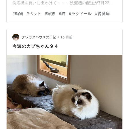
洗濯機を買いに出かけて・・・ 洗濯機の配送が7月22日
とな、今日洗濯を仕掛けた物は娘のアパートで 洗濯を行
#
動物
#
ペット
#
家族
#
猫
#
ラグドール
#
腎臓病
い（洗濯機が普通に動く事に安堵する）待っている間に
しまむらへより必要な衣類を購入し薬局へ行き欲しい薬
やら何やらと買って 洗濯を回収して自宅へ戻る 洗濯機も
•
以前より調子は悪く我が家では縦型を使っているけど 蓋
クワガタハウスの日記
1ヶ月前
のセンサー（安全装置）の接点が悪く蓋を閉めても開い
今週のカブちゃん９４
てますよ！のエラー 続出し蓋…