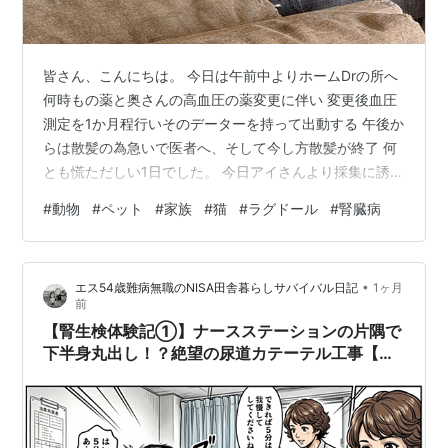
皆さん、こんにちは。 今日は午前中よりホームDrの所へ
何時もの薬と奥さんの高血圧の薬変更に伴い 変更後血圧
測定を1か月程行いそのデーターを持って出動する 午後か
らは散髪の為急いで医者へ、そして今し方散髪が終了 何
とも慌ただしい1日でした。 今日アイさんより採集に誘わ
れていたけど上記の事柄にて断念する ＊日中採集が必然
#
動物
#
ペット
#
家族
#
猫
#
ラグドール
#
腎臓病
的に必要なポイントの為 話を戻して前回もお話をさせて
頂いたペーちゃんの件は NGである事は明白であるけど獣
医へ出向いていない為結果は不明・・・ 来週カブの液剤
•
エス54歳難病無職のNISA田舎暮らしサバイバル日記
1ヶ月
等貰いに行くのでその際に先生よりお話があると思う。
前
取り合えずカブ、ペーちゃんは・・・ 本当にペーちゃん
【腎生検体験記①】ナースステーションの片隅で
が病気になるとこの場…
下半身丸出し！？絶望の尿道カテーテル工事【腎
生検体験記①】