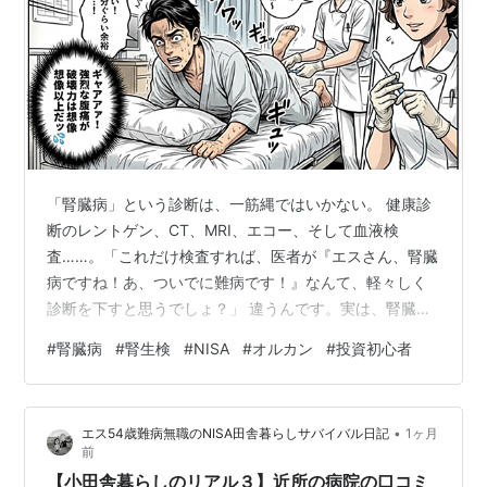
「腎臓病」という診断は、一筋縄ではいかない。 健康診
断のレントゲン、CT、MRI、エコー、そして血液検
査……。「これだけ検査すれば、医者が『エスさん、腎臓
病ですね！あ、ついでに難病です！』なんて、軽々しく
診断を下すと思うでしょ？」 違うんです。実は、腎臓病
の確定診断って、とてつもなく大変なんですよ。 腎臓病
#
腎臓病
#
腎生検
#
NISA
#
オルカン
#
投資初心者
です！と断言するためには、【腎生検】という検査が不
可欠。これが、私のような素人が軽く考えていたものと
は比べ物にならないほど、過酷なイベントだったので
•
エス54歳難病無職のNISA田舎暮らしサバイバル日記
1ヶ月
す。 簡単に言うと、腎臓の組織（細胞）を直接採取して
前
検査するのですが、腎臓は体の深部にある臓器。そのた
【小田舎暮らしのリアル３】近所の病院の口コミ