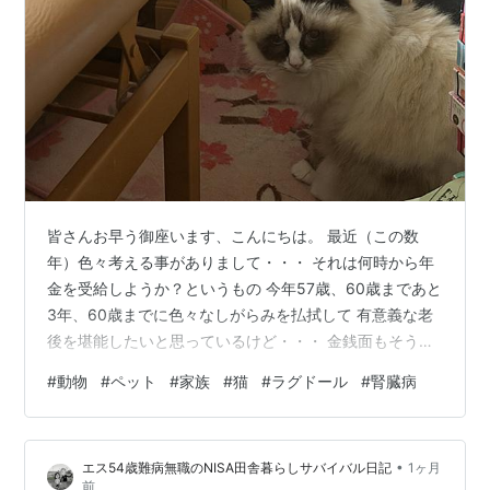
皆さんお早う御座います、こんにちは。 最近（この数
年）色々考える事がありまして・・・ それは何時から年
金を受給しようか？というもの 今年57歳、60歳まであと
3年、60歳までに色々なしがらみを払拭して 有意義な老
後を堪能したいと思っているけど・・・ 金銭面もそうだ
けど一番は自由に生きたい、何事にもとらわれず、何者
#
動物
#
ペット
#
家族
#
猫
#
ラグドール
#
腎臓病
にも縛られず 人のあれこれに干渉をしたくないし・・・
仕事もそうですが・・・ 仕事をしない訳ではなくて自由
な時間に仕事をして 自由な時間に趣味を（虫関係）楽し
•
エス54歳難病無職のNISA田舎暮らしサバイバル日記
1ヶ月
む事が出来る様に今せっせと色々な事を積み上げて いま
前