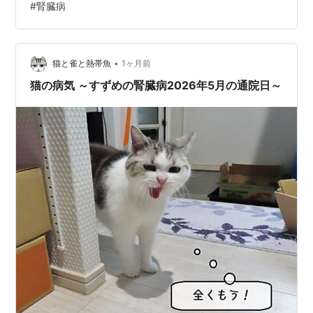
#
腎臓病
さん曰く、「広い道路に4トントラックを停めて、そこで
小さいトラックに荷物を積み替えます。そこから家の前
15ｍ手前まで入って停車し、最後は人力の台車で搬入す
る大がかりな作業になりますね」とのこと。（そのわり
•
猫と雀と熱帯魚
1ヶ月前
に、シーズンオフの『宵積み』にしてもらっ…
猫の病気 ～すずめの腎臓病2026年5月の通院日～