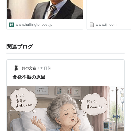
www.huffingtonpost.jp
www.jiji.com
関連ブログ
•
鈴の文箱
11日前
食欲不振の原因