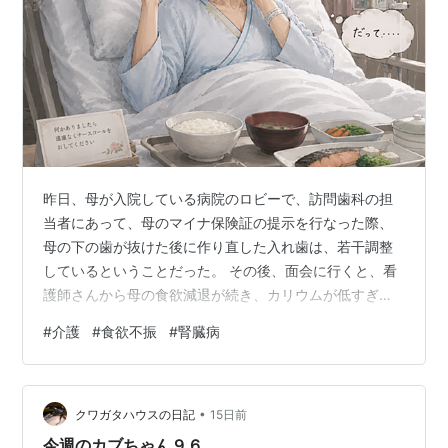
昨日、母が入院している病院のロビーで、訪問歯科の担
当者にあって、母のマイナ保険証の提示を行なった際、
母の下の歯が抜けた後に作り直した入れ歯は、若干調整
しているということだった。 その後、面会に行くと、看
護師さんから母の食欲減退が続き、カリウムが低すぎる
ため、それを補うヨーグルトを加えた方が良いとのこと
#
介護
#
食欲不振
#
腎臓病
だった。これは別途料金だが、市販のヨーグルトと変わ
らないので即、同意した。 看護師さんは、「歯の調子が
悪くなったあたりから食欲が落ちたみたいなんですけ
•
ど、理由を聞いても何もおっしゃらなくて...。それまで
クワガタハウスの日記
15日前
いつも美味しいって召し上がってくれたのに...」と心配
今週のカブちゃん９６