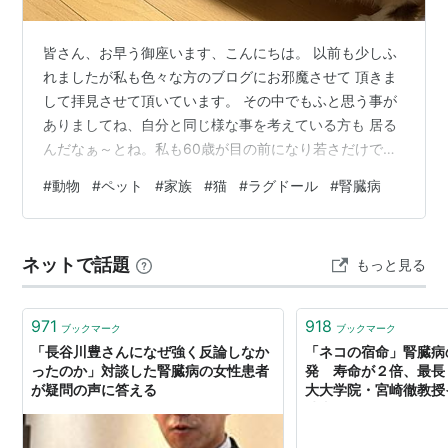
皆さん、お早う御座います、こんにちは。 以前も少しふ
れましたが私も色々な方のブログにお邪魔させて 頂きま
して拝見させて頂いています。 その中でもふと思う事が
ありましてね、自分と同じ様な事を考えている方も 居る
んだなぁ～とね。私も60歳が目の前になり若さだけでは
乗り切れない壁が 存在する事も理解しています。少し昔
#
動物
#
ペット
#
家族
#
猫
#
ラグドール
#
腎臓病
の話を致しますが私の父親は私が17歳に時に 病死しまし
て、そこから私が父親の代わりといいますか？親のやっ
ていた事を 全て引き継ぎました。（親戚付き合い、盆、
ネットで話題
もっと見る
彼岸、正月挨拶）それが親父との約束、 私は一人っ子で
したので全てが私に乗り掛かりました その時代は長男
が・・・と言う風潮が強くありま…
971
918
ブックマーク
ブックマーク
「長谷川豊さんになぜ強く反論しなか
「ネコの宿命」腎臓病
ったのか」対談した腎臓病の女性患者
発 寿命が２倍、最長
が疑問の声に答える
大大学院・宮崎徹教授
時事ドットコム