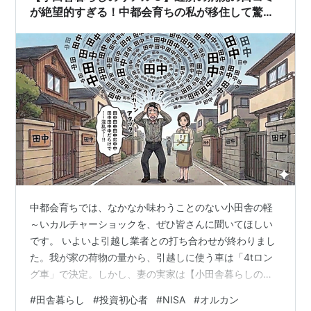
め、うつ伏せに寝て、麻酔を打ち、エコーで位…
が絶望的すぎる！中都会育ちの私が移住して驚い
た現実
中都会育ちでは、なかなか味わうことのない小田舎の軽
～いカルチャーショックを、ぜひ皆さんに聞いてほしい
です。 いよいよ引越し業者との打ち合わせが終わりまし
た。我が家の荷物の量から、引越しに使う車は「4tロン
グ車」で決定。しかし、妻の実家は【小田舎暮らしのリ
アル１】編にも書きましたが、敷地は広いのに侵入道路
#
田舎暮らし
#
投資初心者
#
NISA
#
オルカン
がやたら狭いというトラップのような土地柄です。 業者