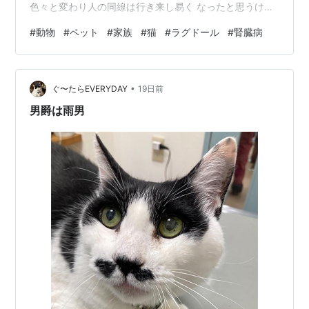
色々と変わり人の同線は行き来し易く なったと思うけど
その分車は通り難くなった様に感じる 今日は色々な用事
#
動物
#
ペット
#
家族
#
猫
#
ラグドール
#
腎臓病
が重なり・・・さらに実家まで出向く事となった こうな
るとハードですね。 話をもどして今週のカブちゃんです
が・・・ 何かを背中で語るカブ。 本当に長椅子は取り合
•
いです。 長椅子で寝る 貴方も今年56歳 私も56歳（来年
ぐ〜たらEVERYDAY
19日前
1月で57歳）来年には私の年齢を超えます お互いに年を
男爵は雨男
とりました こちらは…