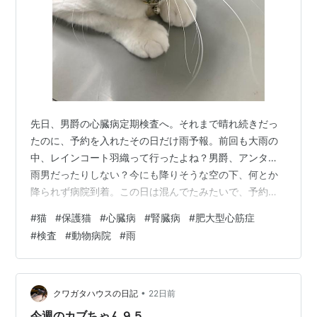
先日、男爵の心臓病定期検査へ。それまで晴れ続きだっ
たのに、予約を入れたその日だけ雨予報。前回も大雨の
中、レインコート羽織って行ったよね？男爵、アンタ…
雨男だったりしない？今にも降りそうな空の下、何とか
降られず病院到着。この日は混んでたみたいで、予約し
てあったのに１時間待たされちゃって、ついついうたた
#
猫
#
保護猫
#
心臓病
#
腎臓病
#
肥大型心筋症
寝。で、目が覚めて窓の外を見たら、明らかにゲリラっ
#
検査
#
動物病院
#
雨
た感じに道路が濡れてて。あっぶなかった〜(llʘДʘll)男
爵を預けて、午後にまたお迎えに行く時、「降りそうだ
けど大丈夫だろう」と家を出た途端、本降り。え、雨
女、私の方なの！？∑(OωO; )湿度にヤラレて待合室では
•
クワガタハウスの日記
22日前
マスクもしてられないくらい暑かった…
今週のカブちゃん９５