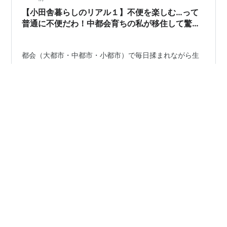
す。老後の資金源ですね（笑） これが上手くいかないと
【小田舎暮らしのリアル１】不便を楽しむ…って
色々な事柄が迷走してしまう…
普通に不便だわ！中都会育ちの私が移住して驚い
た現実
都会（大都市・中都市・小都市）で毎日揉まれながら生
活している皆さん！この記事を読めば、きっと「分かる
わ〜」「え、マジで！？」と共感してもらえると思いま
す。そして若い世代の皆さんには、これからいつか直面
する現実かもしれません（笑）。 社会人として脂がのり
まくってくる30代前後。毎日毎日、毎日毎日……理不尽