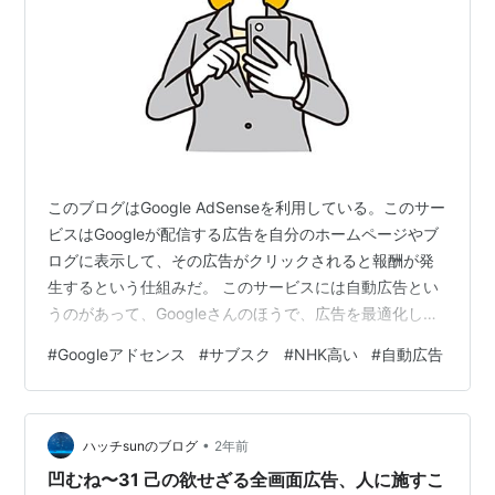
このブログはGoogle AdSenseを利用している。このサー
ビスはGoogleが配信する広告を自分のホームページやブ
ログに表示して、その広告がクリックされると報酬が発
生するという仕組みだ。 このサービスには自動広告とい
うのがあって、Googleさんのほうで、広告を最適化して
ページの中に自動で配置してくれるという機能なのだ
#
Googleアドセンス
#
サブスク
#
NHK高い
#
自動広告
が、これをオンにするとところ構わず広告が出現しブロ
グが広告だらけになる。 はじめは「多少でもお小遣いが
入ってくるならいいか」と思ってそのままにしていた
•
が、広告だらけになってこれは読者も読みにくいだろう
ハッチsunのブログ
2年前
し、なかには不快に思う人もいるかもしれない。 自分自
凹むね〜31 己の欲せざる全画面広告、人に施すこ