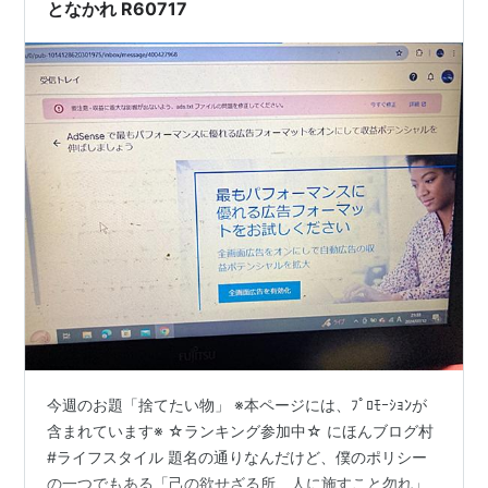
身もところ構わず広告が…
となかれ R60717
今週のお題「捨てたい物」 ※本ページには、ﾌﾟﾛﾓｰｼｮﾝが
含まれています※ ☆ランキング参加中☆ にほんブログ村
#ライフスタイル 題名の通りなんだけど、僕のポリシー
の一つでもある「己の欲せざる所、人に施すこと勿れ」