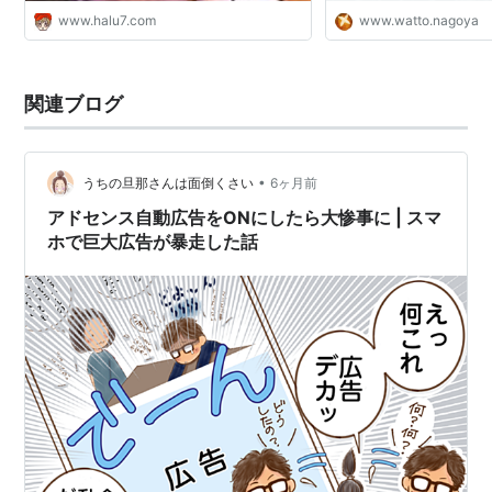
www.halu7.com
www.watto.nagoya
関連ブログ
•
うちの旦那さんは面倒くさい
6ヶ月前
アドセンス自動広告をONにしたら大惨事に | スマ
ホで巨大広告が暴走した話