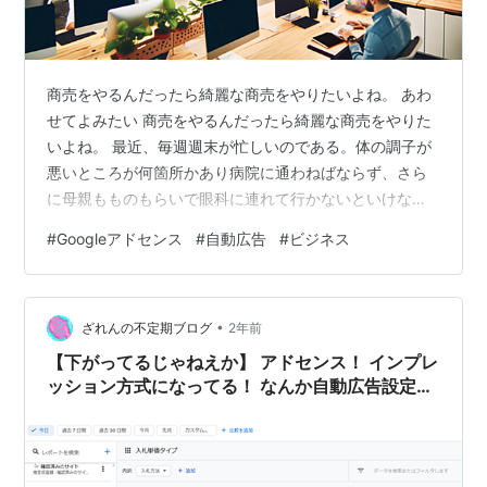
商売をやるんだったら綺麗な商売をやりたいよね。 あわ
せてよみたい 商売をやるんだったら綺麗な商売をやりた
いよね。 最近、毎週週末が忙しいのである。体の調子が
悪いところが何箇所かあり病院に通わねばならず、さら
に母親もものもらいで眼科に連れて行かないといけな
い。 ほんと、ここんところは毎週のように病院通いの
#
Googleアドセンス
#
自動広告
#
ビジネス
日々が続いており、まともにちゃんと休む休日を作るこ
とができていない。明日はひとまず予定がないことであ
るし、そろそろカラーひよこさんところの「写真と文」
•
にも寄稿記事を書きたいと思ってたし、図書館に行って
ざれんの不定期ブログ
2年前
物書きをして来週のニュースレターと寄稿文でも書いて
【下がってるじゃねえか】 アドセンス！ インプレ
しまおうかな。 ニュースレターでも書いたことで…
ッション方式になってる！ なんか自動広告設定増
えてる！