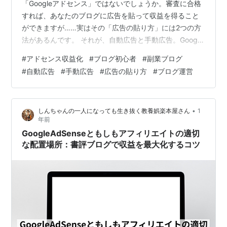
「Googleアドセンス」ではないでしょうか。審査に合格
すれば、あなたのブログに広告を貼って収益を得ること
ができますが……実はその「広告の貼り方」には2つの方
法があるんです。 それが、自動広告と手動広告。Google
が自動で配置してくれる「おまかせスタイル」もあれ
#
アドセンス収益化
#
ブログ初心者
#
副業ブログ
ば、自分で好きな場所に貼れる「こだわりスタイル」も
#
自動広告
#
手動広告
#
広告の貼り方
#
ブログ運営
あります。 「どっちがいいの？」「初心者にはどちらが
向いてるの？」という疑問にぶつかった方も多いはず。
私も最初は「勝手に広告が表示されるって便利そう！」
•
しんちゃんの一人になっても生き抜く教養娯楽本屋さん
1
と思って自動広告を選びましたが、予想外の位置に広告
年前
が入ってしまったり、デザインが崩れて…
GoogleAdSenseともしもアフィリエイトの適切
な配置場所：書評ブログで収益を最大化するコツ