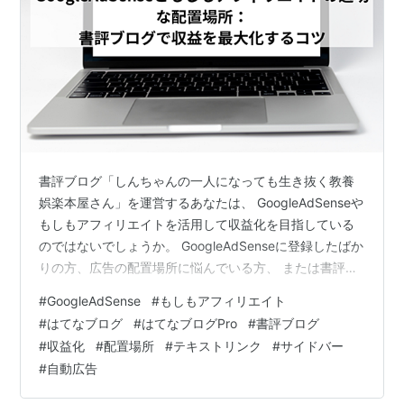
書評ブログ「しんちゃんの一人になっても生き抜く教養
娯楽本屋さん」を運営するあなたは、 GoogleAdSenseや
もしもアフィリエイトを活用して収益化を目指している
のではないでしょうか。 GoogleAdSenseに登録したばか
りの方、広告の配置場所に悩んでいる方、 または書評ブ
ログを始めたばかりの方にとって、どこに広告を置くか
#
GoogleAdSense
#
もしもアフィリエイト
は収益を大きく左右します。 広告が多すぎると読者が離
#
はてなブログ
#
はてなブログPro
#
書評ブログ
れてしまい、少なすぎると収益機会を逃がす。 どうすれ
#
収益化
#
配置場所
#
テキストリンク
#
サイドバー
ば読者の体験を損なわずに、クリックや購入を増やせる
#
自動広告
のか。迷うことも多いはずです。 この記事では、書評ブ
ログに最適なGoogleAdSenseともしもアフィリエイトの