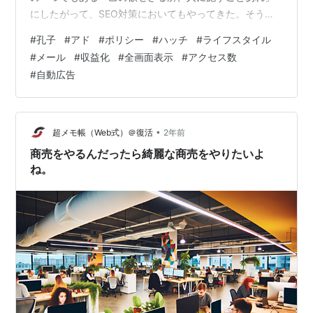
にしたがって、SEO対策においてもやってきた。そうな
んだよー、儒教の基本姿勢、孔子の言だ。欲せざる所＝
#
孔子
#
アド
#
ポリシー
#
ハッチ
#
ライフスタイル
望まない選択は、全画面広告なんだよ。 なんだか、邪魔
#
メール
#
収益化
#
全画面表示
#
アクセス数
くさくないかな？記事にさっさと目を通したいのに、コ
#
自動広告
ンテンツに対して面白そうと読み始めようとしたり、ス
クロールして読み進めたいのに、不意に、視界を全画面
広告が飛び出して塞がれてしまう。興味が大きいほど、
イラっとくるよねー。しかも、…
•
超メモ帳（Web式）＠復活
2年前
商売をやるんだったら綺麗な商売をやりたいよ
ね。