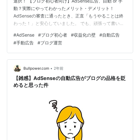
選択！ 【ブログ初心者向け】AdSense広告、自動 or 手
動？実際にやってわかったメリット・デメリット！
AdSenseの審査に通ったとき、正直「もうやることは終
わった！」と安心していました。 でも、頑張って書いた
記事を自分で開いてみた瞬間── 「……あれ？なんか見づ
#
AdSense
#
ブログ初心者
#
収益化の壁
#
自動広告
らいし、広告の位置が変じゃない？」 そう思った私
#
手動広告
#
ブログ運営
の“AdSense広告との戦い”は、ここから始まったのです。
笑 広告の「自動」と「手動」、そもそも何が違う？ アド
センス広告設置方法には2種類があります。 ①自動広告
これは、Googleが自動的に広告を表示する場所を判…
•
Bullpower.com
2年前
【雑感】AdSenseの自動広告がブログの品格を貶
めると思った件