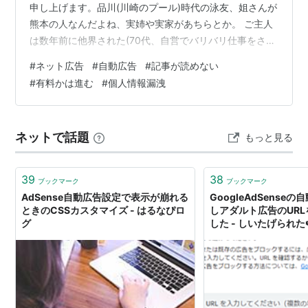
申し上げます。品川(川崎のプール)時代の泳友、姐さんが
熊本の人なんだよね、実姉や実家があちらとか。 ご主人
は数年前に他界された(70代、自営でバリバリ仕事をされ
ていた方)。ある方の人気ブログのフォローをやめた理由
#
ネット広告
#
自動広告
#
記事が読めない
はほとんど記事が読めない まずヘッダーの画面が常駐
#
有料かは進む
#
個人情報漏洩
で、記事が半分以上見えない。せま(見える画面が狭い)!!
あのマークはAdsense広告なのかなぁ???数行ごとに同じ
広告が繰り返し入って地雷を踏むみたいになってる。ス
ネットで話題
もっと見る
マホで読もうとしてたのだが ブログを読むどころでは無
くなってる。実は…
39
38
ブックマーク
ブックマーク
AdSense自動広告設定で表示が崩れる
GoogleAdSense
ときのCSSカスタマイズ - はるなぴロ
しアダルト広告のUR
グ
した - しいたげられた