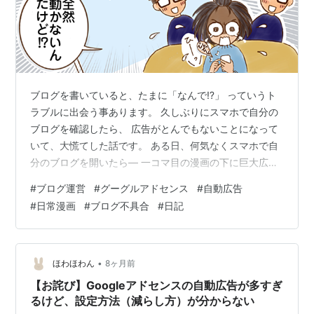
ブログを書いていると、たまに「なんで⁉」 っていうト
ラブルに出会う事あります。 久しぶりにスマホで自分の
ブログを確認したら、 広告がとんでもないことになって
いて、大慌てした話です。 ある日、何気なくスマホで自
分のブログを開いたら― 一コマ目の漫画の下に巨大広告
がドーン！ しかもスクロールができない。 突然の出来事
#
ブログ運営
#
グーグルアドセンス
#
自動広告
にアワアワしながら、「グーグルアドセンスの自動広
#
日常漫画
#
ブログ不具合
#
日記
告」 を疑ってPCで確認することに。 あおってくるゴリ
ちゃんにイラっとしつつ、 アドセンスの自動広告の設定
画面をチェック。 自動広告をOFFにしたら一瞬で直っ
た。 あれ？・・・これいつ設定したんだっけ？ もう怖す
•
ほわほわん
8ヶ月前
ぎて、 いつからこんな状態…
【お詫び】Googleアドセンスの自動広告が多すぎ
るけど、設定方法（減らし方）が分からない