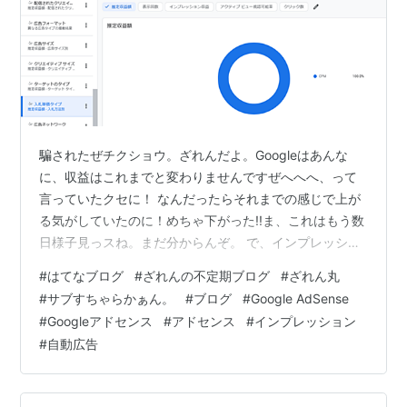
騙されたぜチクショウ。ざれんだよ。Googleはあんな
に、収益はこれまでと変わりませんですぜへへへ、って
言っていたクセに！ なんだったらそれまでの感じで上が
る気がしていたのに！めちゃ下がった!!ま、これはもう数
日様子見っスね。まだ分からんぞ。 で、インプレッショ
ン方式になってるわー！ って画像。なんだ今週、クリッ
#
はてなブログ
#
ざれんの不定期ブログ
#
ざれん丸
ク単価の割合が減ってきたなあと思っていたらば、今日
#
サブすちゃらかぁん。
#
ブログ
#
Google AdSense
ついにインプレッション(CPM)100%になりましたよ。つ
#
Googleアドセンス
#
アドセンス
#
インプレッション
いに。去年知らされていた、クリック単価終了からのイ
#
自動広告
ンプレッション移行、ってやつですね。24年初頭、との
ことで若干各々で移行時期は違うみたい。この方式にな
ることで前から言っていた喜…