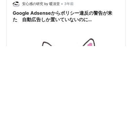
•
安心感の研究 by 暖淡堂
3年前
Google Adsenseからポリシー違反の警告が来
た 自動広告しか置いていないのに…
こんにちは、暖淡堂です。 Adsenseから警告がきまし
た。 「ユーザーの意図しないクリック: レイアウト」が