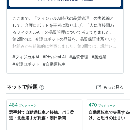
し、交通のモニタリング及び自動車の全操縦系統の
安全な操 作について全責任を負う。運転補助装置
(前方車両衝突警報、車線逸脱警報、死角モニター
ここまで、「フィジカルAI時代の品質管理」の実践編と
等)が搭載された自動車でも、ステアリングやブレー
して、介護ロボットを事例に取り上げ、「人に直接関わ
るフィジカルAI」の品質管理について考えてきました。
キやアクセルを制御する能力がない場合には、「レ
第2回では、介護ロボットの品質を、品質保証体系という
ベル0」に分類される。
枠組みから組織的に考察しました。第3回では、設計レビ
レベル1 (Function-specific Automation)
ューとFMEAを中心に、開発の上流で品質を作り込む未然
#
フィジカルAI
#
Physical AI
#
品質管理
#
製造業
特定の操縦機能を1つ以上持つ自動車で、複数の機
防止の考え方を取り上げました。 今回からは、介護ロボ
#
介護ロボット
#
自動運転車
能が自動化されている場合には、それら機能が互い
ットの品質管理をより具体的に考えていきます。 以前、
に単独で作動する。運転手が全体を制御し、安全な
自動運転車を主な事例として扱ったブログでは、フィジ
操作について全責任を負うものの、運転手は主操縦
カルAIの品質を「知能の品質」「行動の品質」「時間軸
ネットで話題
もっと見る
系統(車間距離適応走行制御(ACC)や電子 安定制御
の品質」という三つの視点から整理しました。介護ロボ
ットにおいても、基本的な考え方…
等)の限られたコントロール権限を自動操縦に任すこ
とを選択できる。自動車の自動化システムは、主操
484
470
ブックマーク
ブックマーク
縦系統の一つ(ステアリング又はブレーキ/アクセル
選手村で自動運転車と接触、パラ柔
自動運転車で失業する
のどちらかであり、両方同時ではない)の操作で運転
道・北薗選手が負傷：朝日新聞
け、と思うのは甘い
手を補助するのであって、運転手が物理的に運転か