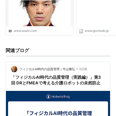
ら開放されるのではない。 機能別自動化の例は、ク
ルーズ・コントロール、自動ブレーキ、レーンキー
プ等。
レベル2 (Combined Function Automation)
www.asahi.com
www.gizmodo.jp
主操縦系統の内、最低2つが自動化されており、こ
れらの機能が同時に作動して、運転手がコントロー
ルから解放される自動車。運転手は特定の限定され
関連ブログ
た状況下で、主要な操縦を自動車に任 せることが可
能。但し、交通のモニタリングと安全操作の責任は
運転手にあり、運転手には自動車を安全にコントロ
•
フィジカルAI時代の品質管理｜牛山雅弘
3日前
ールする用意が常に必要とされる。レベル1との大
きな違いは、レベル2では自動運転モードが起動す
「フィジカルAI時代の品質管理（実践編）」第3
回 DRとFMEAで考える介護ロボットの未然防止
ると、運転手が物理的に運転から開放される点にあ
る。
レベル3 (Limited Self-Driving Automation)
運転手は特定の交通条件下で、全てのコントロール
を完全に自動車に任せることが可能。自動車は自動