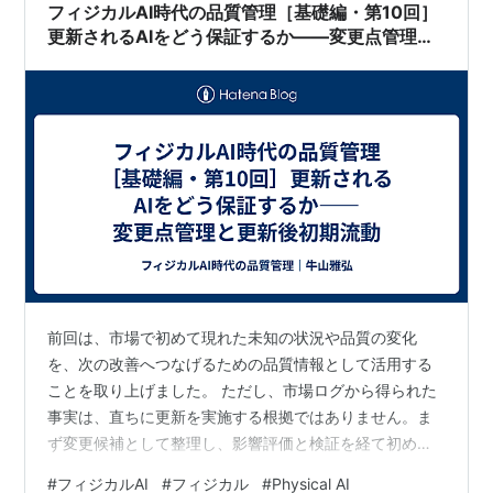
報まで十分に与え…
フィジカルAI時代の品質管理［基礎編・第10回］
更新されるAIをどう保証するか――変更点管理と
更新後初期流動
前回は、市場で初めて現れた未知の状況や品質の変化
を、次の改善へつなげるための品質情報として活用する
ことを取り上げました。 ただし、市場ログから得られた
事実は、直ちに更新を実施する根拠ではありません。ま
ず変更候補として整理し、影響評価と検証を経て初め
て、更新判断につながります。 市場ログから改善すべき
#
フィジカルAI
#
フィジカル
#
Physical AI