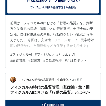
前回は、フィジカルAIにおける「行動の品質」を、判断
系と制御系の接続、瞬間ごとの行動選択、走行全体の安
定性、自律稼働継続の判断、行動ログという観点から考
えました。 今回は、安全性・フェールセーフ・異常時対
応の観点から、自律稼働をどう保証するかを考えます。
自律稼働では、異常時の行動こそ品質になる 「行動の品
#
フィジカルAI
#
フィジカル
#
Physical AI
質」が問われるのは、正常時だけではありません。 セン
#
品質管理
#
製造業
#
自動運転車
#
介護ロボット
サー不良、通信異常、悪天候、道路工事、事故、予測し
にくい歩行者や他車両の行動などによって、自律稼働の
前提が崩れる場面があります。 ここで重要なのは、異常
や不確かさが存在することと、システム自身がそれを検
•
フィジカルAI時代の品質管理｜牛山雅弘
2ヶ月前
知できることは別問題だという点です。 …
フィジカルAI時代の品質管理［基礎編・第７回］
フィジカルAIにおける『行動の品質』とは何か