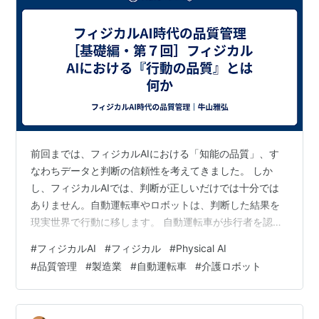
前回までは、フィジカルAIにおける「知能の品質」、す
なわちデータと判断の信頼性を考えてきました。 しか
し、フィジカルAIでは、判断が正しいだけでは十分では
ありません。自動運転車やロボットは、判断した結果を
現実世界で行動に移します。 自動運転車が歩行者を認識
し、止まるべきだと判断できても、止まるタイミングが
#
フィジカルAI
#
フィジカル
#
Physical AI
遅ければ安全とは言えません。障害物を避ける判断がで
#
品質管理
#
製造業
#
自動運転車
#
介護ロボット
きても、急な回避で周囲を危険にすれば、良い行動とは
言えません。 つまり、フィジカルAI時代には、AIがどう
判断したかに加えて、どう動いたか、どう止まったか、