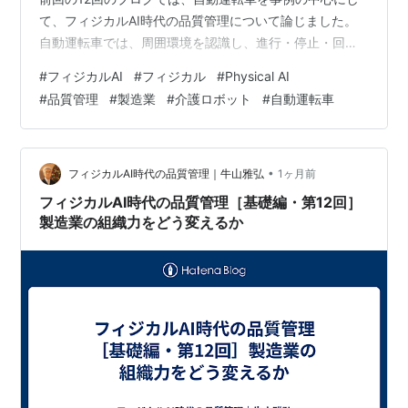
て、フィジカルAI時代の品質管理について論じました。
自動運転車では、周囲環境を認識し、進行・停止・回避
を判断しながら、安全に目的地へ到達することが、品質
#
フィジカルAI
#
フィジカル
#
Physical AI
管理上の重要な課題でした。 今回のブログでは、全10回
#
品質管理
#
製造業
#
介護ロボット
#
自動運転車
を予定し、「人に直接関わるフィジカルAI」の代表例と
して、介護ロボットを主な事例に取り上げます。フィジ
カルAIの現場で品質を問い、品質を作り込むための手掛
かりを示す実践編としたいと考えています。 介護ロボッ
•
フィジカルAI時代の品質管理｜牛山雅弘
1ヶ月前
トの品質は、ロボット単体…
フィジカルAI時代の品質管理［基礎編・第12回］
製造業の組織力をどう変えるか