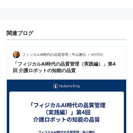
取り組んでいる企業
日産：2020年までに市街地を想定した自動運転車を
発売すると表明
トヨタ：2015年前後に高速道路を安全走行できる自
関連ブログ
動運転車を投入する方針
Google：2009年、自動運転技術の開発を開始。翌
年、Google Xを設立、本格的な研究に着手。2017年
•
フィジカルAI時代の品質管理｜牛山雅弘
6時間前
発売を目処に開発中。
「フィジカルAI時代の品質管理（実践編）」第4
回 介護ロボットの知能の品質
GM：「Super Cruise」という名称で補助的な自動運
転機能を開発中。設定された速度で、前の車と車間
距離を保ち、レーン中央を自動で走行する。
アメリカ運輸省による自動運転のレベルの定義
レベル0 (No-Automation)
運転手が、自動車の主操縦系統( ブレーキ、ステア
リング、アクセル等)を常に自ら完全にコントロール