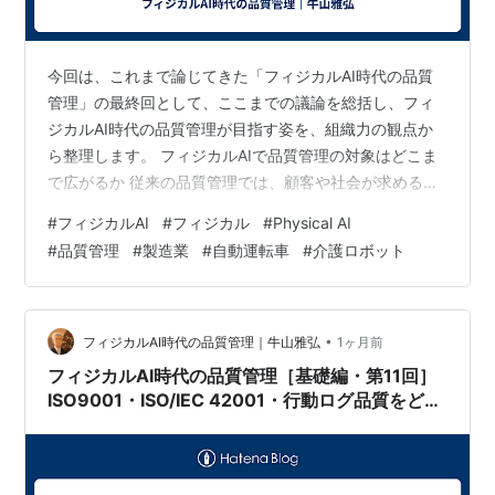
今回は、これまで論じてきた「フィジカルAI時代の品質
管理」の最終回として、ここまでの議論を総括し、フィ
ジカルAI時代の品質管理が目指す姿を、組織力の観点か
ら整理します。 フィジカルAIで品質管理の対象はどこま
で広がるか 従来の品質管理では、顧客や社会が求める仕
様に対して、組織が継続的に品質を改善していく品質マ
#
フィジカルAI
#
フィジカル
#
Physical AI
ネジメントを推進してきました。 製品が要求仕様を満た
#
品質管理
#
製造業
#
自動運転車
#
介護ロボット
しているかを確認し、最終検査や出荷前検査によって製
品の品質を確認する。これは、最終的な結果を確認する
結果保証の考え方です。 さらに、出荷直前に品質不良が
見つかることを避けるために、製造途中の設備条件、材
•
フィジカルAI時代の品質管理｜牛山雅弘
1ヶ月前
料条件、環境条件、測定条件などを管理…
フィジカルAI時代の品質管理［基礎編・第11回］
ISO9001・ISO/IEC 42001・行動ログ品質をどう
つなぐか