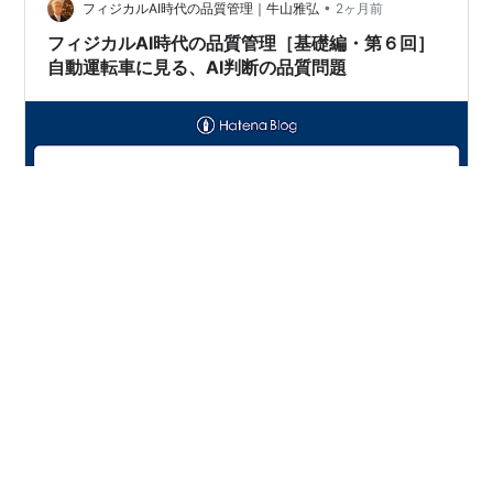
どう避けたかが品質になります。 行動の品質とは、AIが
•
フィジカルAI時代の品質管理｜牛山雅弘
2ヶ月前
選んだ行動が、現実世界の中で安全に…
フィジカルAI時代の品質管理［基礎編・第６回］
自動運転車に見る、AI判断の品質問題
前回までに、データや入力条件を管理することで、デー
タと判断の信頼性を高めることを議論しました。 しか
し、それだけでは、AI判断の品質問題を具体的にイメー
ジしにくい面があります。 そこで今回は、自動運転車を
事例として取り上げます。自動運転車では、AI判断の品