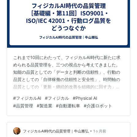
これまで10回にわたって、フィジカルAI時代に新たに求
められる品質管理を、三つの視点から考えてきました。
知能の品質としての「データと判断の信頼性」、行動の
品質としての「自律稼働の信頼性と安全性」、時間軸の
品質としての「更新・継続的改善を組織的に回す力」で
す。 一方、ISO 9001は組織として品質を継続的に保証す
#
フィジカルAI
#
フィジカル
#
Physical AI
るための品質マネジメントの枠組みであり、ISO/IEC
#
品質管理
#
製造業
#
自動運転車
#
介護ロボット
42001はAI固有のリスクを責任を持って管理するための
AIマネジメントの枠組みとして重要です。 しかし、これ
らの規格だけで、個々のフィジカルAIが特定の環境で実
際にどのように判断し、行動したかを追跡・検証する情
•
フィジカルAI時代の品質管理｜牛山雅弘
1ヶ月前