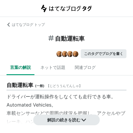
はてなブログ トップ
自動運転車
このタグでブログを書く
言葉の解説
ネットで話題
関連ブログ
自動運転車
(
一般
)
【
じどううんてんしゃ
】
ドライバーが運転操作をしなくても走行できる車。
Automated Vehicles。
車載センサーなどで周囲の状況を把握し、アクセルやブ
解説の続きを読む
レーキ、ハンドル操作を自動で行う。