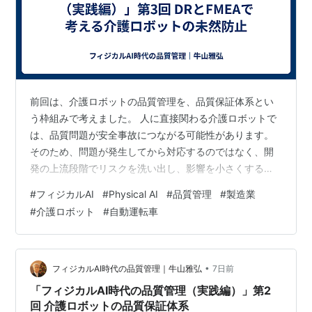
運転モードで安全運転するよう設計されており、交
通条件の変化のモニタリングも自動車に大きく依存
する。レベル2との大きな違いは、レベル3では、走
行中に運転手が交通を常時モニタリングする必要が
ないこと。
前回は、介護ロボットの品質管理を、品質保証体系とい
レベル 4 (Full Self-Driving Automation)
う枠組みで考えました。 人に直接関わる介護ロボットで
全ての運転機能を実行し、走行中の交通状況をモニ
は、品質問題が安全事故につながる可能性があります。
タリングするよう設計されている自動車。運転手は
そのため、問題が発生してから対応するのではなく、開
目的地や運行指示をインプットするものの、走行中
発の上流段階でリスクを洗い出し、影響を小さくする未
のいかなる時にも運転することがない。レベル4の
然防止の考え方が重要になります。 今回は、介護ロボッ
#
フィジカルAI
#
Physical AI
#
品質管理
#
製造業
自動車には有人と無人があり、 安全運転の責任は自
トの品質を上流でどのように作り込むかという観点か
#
介護ロボット
#
自動運転車
動走行システムにかかる。
ら、設計レビュー（DR）、FMEA、シナリオ検証、市場
ログ、ヒヤリハットについて考えます。 介護ロボットの
自動運転車に関する一次政策方針
未然防止では、あらかじめ想定できるリスクをFMEAで整
理するだけでは不十分です。想定から漏れた現実を、シ
•
フィジカルAI時代の品質管理｜牛山雅弘
7日前
ナリオ検証、行動ログ、ヒヤリハットによ…
「フィジカルAI時代の品質管理（実践編）」第2
回 介護ロボットの品質保証体系