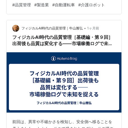
課題が見えたとしても、更新すれば品質が自動的に高ま
#
品質管理
#
製造業
#
自動運転車
#
介護ロボット
るわけではありません。 更新は品質改善であると同時に
変化点である フィジカルAIでは、ソフトウェア、判断モ
デル、地図データ、制御条件、運用ルールなどが更新さ
れます。 更新は、認識精度の向上や不自然な行動の低減
•
フィジカルAI時代の品質管理｜牛山雅弘
1ヶ月前
など、品質を改善するために行われます。しか…
フィジカルAI時代の品質管理［基礎編・第９回］
出荷後も品質は変化する――市場稼働ログで未知
を捉える
前回は、異常や不確かさを検知し、安全側へ移ることを