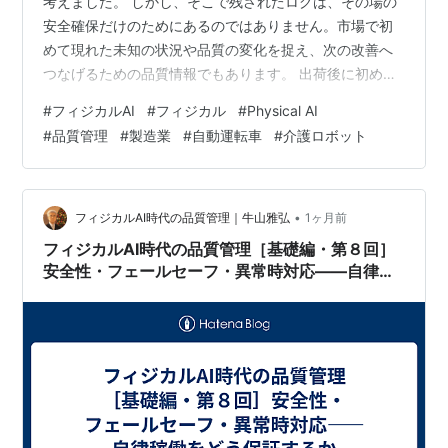
考えました。 しかし、そこで残されたログは、その場の
安全確保だけのためにあるのではありません。市場で初
めて現れた未知の状況や品質の変化を捉え、次の改善へ
つなげるための品質情報でもあります。 出荷後に初めて
見えてくる品質 フィジカルAIは現実世界で稼働する以
#
フィジカルAI
#
フィジカル
#
Physical AI
上、開発時に想定しきれなかった環境や使われ方に遭遇
#
品質管理
#
製造業
#
自動運転車
#
介護ロボット
します。 道路工事、悪天候、利用者ごとの異なる使い
方、部品の劣化、周辺環境の変化など、出荷後に初めて
見えてくる条件があります。 ネットワーク接続を前提と
し、必要なログを適切に設計・管理するフィジカルAIで
•
フィジカルAI時代の品質管理｜牛山雅弘
1ヶ月前
は、市場投入後の稼働状態、異常兆候、判断…
フィジカルAI時代の品質管理［基礎編・第８回］
安全性・フェールセーフ・異常時対応――自律稼
働をどう保証するか