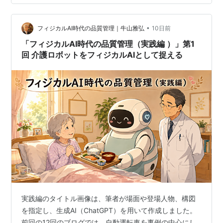
ロボットの行動、人の介入、使用現場での記録、更新後
の変化までを一つの流れとして管理する必要がありま
す。 従来の品質管理で品質保証体系が果たす役割 品質保
•
フィジカルAI時代の品質管理｜牛山雅弘
10日前
証体系は、企画、設計、製造、使用、市場品質ま…
「フィジカルAI時代の品質管理（実践編 ）」第1
回 介護ロボットをフィジカルAIとして捉える
実践編のタイトル画像は、筆者が場面や登場人物、構図
を指定し、生成AI（ChatGPT）を用いて作成しました。
前回の12回のブログでは、自動運転車を事例の中心にし