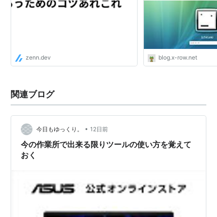
zenn.dev
blog.x-row.net
関連ブログ
•
今日もゆっくり。
12日前
今の作業所で出来る限りツールの使い方を覚えて
おく