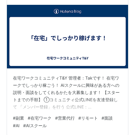
探…
在宅ワークコミュニティT&Y 管理者：Takです！ 在宅ワ
ークでしっかり稼ごう！ AIスクールに興味がある方への
説明・面談をしてくれるかたを大募集します！ 【スター
トまでの手順】 ①コミュニティ公式LINEを友達登録し
て 「メンバー登録」を行う 公式LINE：
https://lin.ee/gBdbcBd ⇒ メンバー登録が完了したら メ
#
副業
#
在宅ワーク
#
営業代行
#
リモート
#
面談
ニューの「案件一覧」よりご興味ある案件を探す ②管理
#
AI
#
AIスクール
者LINEを友達登録し 管理者LINEへ 本案件No.「148」を