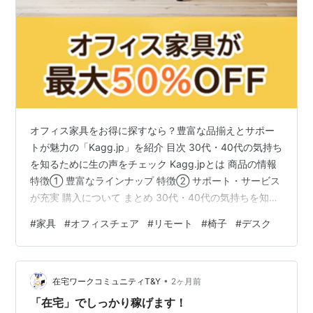
オフィス家具をお得に探すなら？豊富な品揃えとサポー
トが魅力の「Kagg.jp」を紹介 目次 30代・40代の気持ち
を知るために生の声をチェック Kagg.jpとは 商品の情報
特徴① 豊富なラインナップ 特徴② サポート・サービス
が充実 購入について まとめ 30代・40代の気持ちを知る
ために生の声をチェック 30代・40代になると、働き方
#
家具
#
オフィスチェア
#
リモート
#
椅子
#
デスク
が大きく変わる方も少なくありません。 在宅勤務が増え
たことで、自宅のデスクやチェアを見直したいと考える
人や、会社の移転・レイアウト変更に伴い、オフィス家
•
具をまとめて探す担当者も増えています。 実際によく見
在宅ワークコミュニティT&Y
2ヶ月前
られる声としては、 長時間座っても使いやすいチェアを
「在宅」でしっかり稼げます！