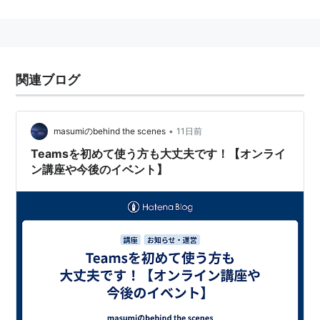
脚本 樹林伸 坂元裕二
制作協力
オフィスクレッシェンド
出演 深田恭子 堂本光一 KONISHIKI 名倉潤 大倉
孝二 玉木宏 植松真美
鈴木ヒロミツ
伊武雅刀
関連ブログ
ゲスト EITA、蒼井優、酒井美紀、鶴見辰吾、小池栄
子、脇知弘、木内晶子、徳井優、梅宮アンナ、マイケル
•
masumiのbehind the scenes
11日前
富岡、村杉蝉之介、山崎一
Teamsを初めて使う方も大丈夫です！【オンライ
ン講座や今後のイベント】