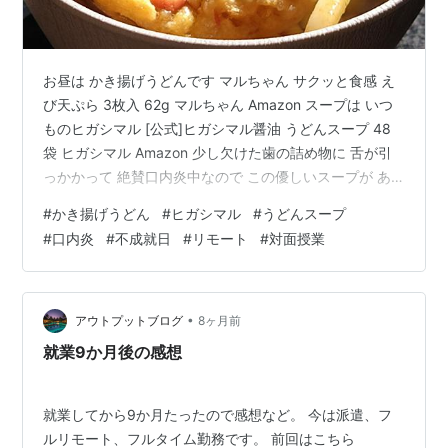
お昼は かき揚げうどんです マルちゃん サクッと食感 え
び天ぷら 3枚入 62g マルちゃん Amazon スープは いつ
ものヒガシマル [公式]ヒガシマル醤油 うどんスープ 48
袋 ヒガシマル Amazon 少し欠けた歯の詰め物に 舌が引
っかかって 絶賛口内炎中なので この優しいスープが あ
りがたいです 昨日は どうもすべてが うまくいかないな
#
かき揚げうどん
#
ヒガシマル
#
うどんスープ
ぁと 思っていたら 不成就日だったんですね 当たってる
#
口内炎
#
不成就日
#
リモート
#
対面授業
ぅ〜 今日は 風が強いですね 洗濯物が飛ばされないよう
要注意です！ 午後は リモートでの 対面授業があります
気を引きしめての スタートです ランキング参加中食べ物
ランキング参加中おうちでごはん
•
アウトプットブログ
8ヶ月前
就業9か月後の感想
就業してから9か月たったので感想など。 今は派遣、フ
ルリモート、フルタイム勤務です。 前回はこちら