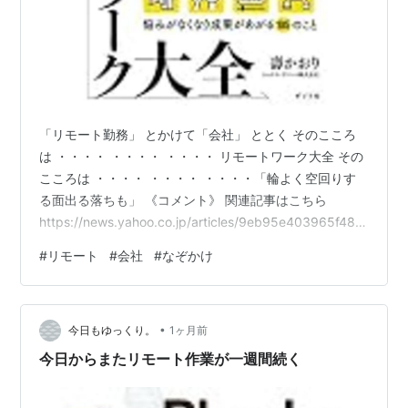
「リモート勤務」 とかけて「会社」 ととく そのこころ
は ・・・・ ・・・・ ・・・・ リモートワーク大全 その
こころは ・・・・ ・・・・ ・・・・「輪よく空回りす
る面出る落ちも」 《コメント》 関連記事はこちら
https://news.yahoo.co.jp/articles/9eb95e403965f482
b025f493451175e18cf5fed8 ネット企業には、何とか
#
リモート
#
会社
#
なぞかけ
頑張って リモート勤務を続けてほしいもの。 【清きご一
票を】人気ｂｌｏｇランキング（社会経済ニュース部
門）に登録しています。もし上のなぞかけが面白いと思
•
われたら、次をクリックしてみてね。 http://blog.…
今日もゆっくり。
1ヶ月前
今日からまたリモート作業が一週間続く