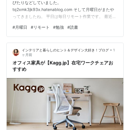
びたりなどしていました。
tq2xmk3jk93x.hatenablog.com そして月曜日がまたや
ってきましたね。 平日は毎日リモート作業です。 最近は
新しいツールの勉強をしています。 Blenderという3DCG
#
月曜日
#
リモート
#
勉強
#
読書
を作れるソフトなんですが、色々と勉強しているだけで
も楽しいです。 思うがままに作れたらもっと楽しいので
しょうね。 Blenderってエヴァンゲリオンの映画にも使
•
インテリアと暮らしのヒント＆デザイン大好き！ブログ
1
われているそうです。 それくらいの技術力があれば個人
ヶ月前
事業としてやっていけそうな気もします。 だからとにか
オフィス家具が【Kagg.jp】在宅ワークチェアお
く勉強をして使…
すすめ