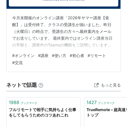
今月末開催のオンライン講座「2026年サマー講座【覚
醒】」は受付終了、クラスの受講生が揃いました。昨日
（火曜日）の時点で、受講生の方々へ最終案内をメール
でお送りしています。 最終案内ではオンライン講座当日
の手順と、講座中のTeamsの機能をご説明しています。
今後もオンライン講座やイベントにTeamsを使用します
#
オンライン
#
講座
#
使い方
#
初心者
#
リモート
ので、この機会に、「初めての方も大丈夫ですよ」とい
#
交流
うお話を記事でお伝えしておきますね！ シンプルな使用
法で、初心者も安心のご案内をお送りします。 私のよう
にスカイプの後継としてそのままTeamsを使っている場
ネットで話題
もっと見る
合もあると思いますが…… 前回・今回の講座ともに、
Teams自体を初めて使う方…
1988
1427
ブックマーク
ブックマーク
フルリモートで相手に気持ちよく仕事
TrueRemote – 
をしてもらうためのコツあれこれ
トップ