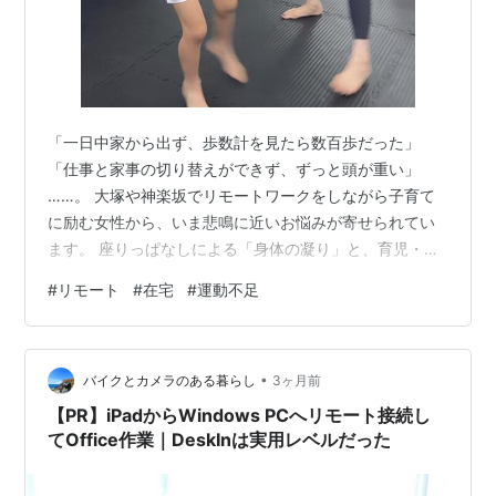
「一日中家から出ず、歩数計を見たら数百歩だった」
「仕事と家事の切り替えができず、ずっと頭が重い」
……。 大塚や神楽坂でリモートワークをしながら子育て
に励む女性から、いま悲鳴に近いお悩みが寄せられてい
ます。 座りっぱなしによる「身体の凝り」と、育児・仕
事のループによる「精神的な閉塞感」。これを一撃で解
#
リモート
#
在宅
#
運動不足
消し、さらにお子さんの習い事まで完結させてしまうの
が、親子キックボクシングです。 本記事では、多忙な女
性ビジネスパーソンの視点から、なぜキックボクシング
•
が最強のライフハックになるのかを徹底解説します。 1.
バイクとカメラのある暮らし
3ヶ月前
リモートワーク女性を蝕む「動かないストレス」の正体
【PR】iPadからWindows PCへリモート接続し
通勤という「強制的な運動」がなくなった現…
てOffice作業｜DeskInは実用レベルだった