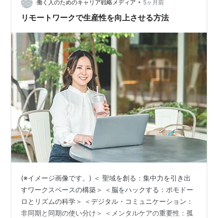
•
使用感ベースでレビューしていきます。 Desk…
働く人のためのキャリア戦略メディア
5ヶ月前
リモートワークで生産性を向上させる方法
(※イメージ画像です。) ＜ 聖域を創る：集中力を引き出
すワークスペースの構築＞ ＜脳をハックする：ポモドー
ロとリズムの科学＞ ＜デジタル・コミュニケーション：
非同期と同期の使い分け＞ ＜メンタルケアの重要性：孤