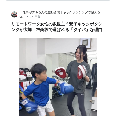
送信ください 管理者LINE：
https://line.me/ti/p/SnjtU_GMTw ※もちろん他のご興味あ
「仕事がデキる人の運動習慣｜キックボクシングで整える
る案件がございましたら 該…
•
体」
2ヶ月前
リモートワーク女性の救世主？親子キックボクシ
ングが大塚・神楽坂で選ばれる「タイパ」な理由