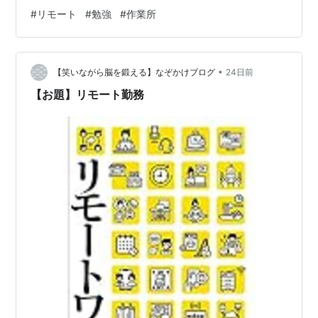
い気持ちはありますが、流石に今のお給料では生活がで
#
リモート
#
勉強
#
作業所
きないので新しい職場で働いてちゃんとしたお給料を貰
う予定です。 お給料を貰ってある程度貯金ができたら新
しいゲーミングノートPCを買う予定です。 ゲーミングノ
•
ートパソコン GeForce RTX 5060 Core 7 プロセッサー
【笑いながら脳を鍛える】なぞかけブログ
24日前
240H メモリ 32GB SSD 512GB 16…
【お題】リモート勤務