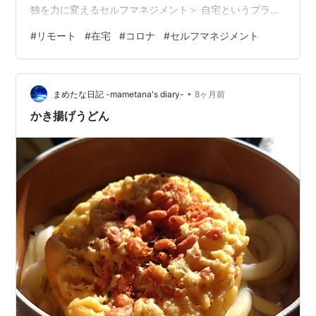
独を力に変えるセルフマネジメント＞ 自宅というプライ
ベートな空間を、いかにして「プロフェッショナルの戦
#
リモート
#
在宅
#
コロナ
#
セルフマネジメント
場」へと変貌させるか。 リモートワークの普及は自由を
もたらした反面、集中力の維持やオンオフの切り替えと
いう新たな試練を私たちに課しました。 単なる時間管理
•
術に留まらず、脳科学的なアプローチや住環境の心理的
まめたな日記 -mametana's diary-
8ヶ月前
影響までを俯瞰することで、真の効率化は見えてきま
かき揚げうどん
す。 本記事では、孤独を創造性に変…