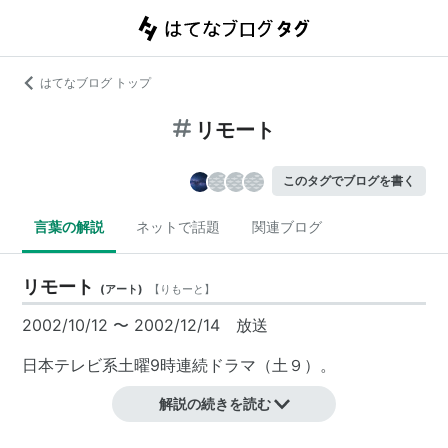
はてなブログ トップ
リモート
このタグでブログを書く
言葉の解説
ネットで話題
関連ブログ
リモート
(
アート
)
【
りもーと
】
2002/10/12 〜 2002/12/14 放送
日本テレビ系土曜9時連続ドラマ（土９）。
解説の続きを読む
原作 天樹征丸