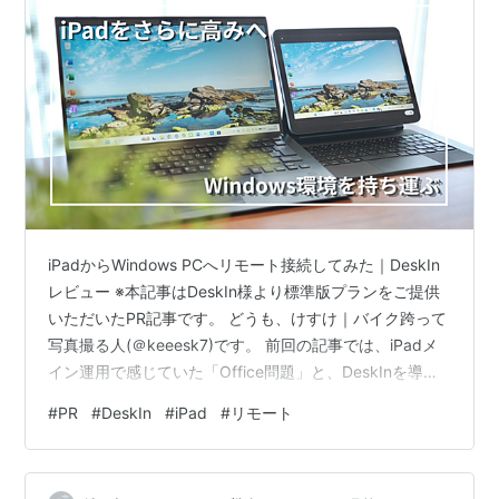
iPadからWindows PCへリモート接続してみた｜DeskIn
レビュー ※本記事はDeskIn様より標準版プランをご提供
いただいたPR記事です。 どうも、けすけ｜バイク跨って
写真撮る人(＠keeesk7)です。 前回の記事では、iPadメ
イン運用で感じていた「Office問題」と、DeskInを導入
した理由について紹介しました。 今回は実際にDeskInを
#
PR
#
DeskIn
#
iPad
#
リモート
使用し、iPadから自宅のWindows PCへ接続してOffice作
業を試してみます。 Word・Excel・PowerPointは実用レ
ベルなのか。タイムラグや操作感はどうなのか。実際の