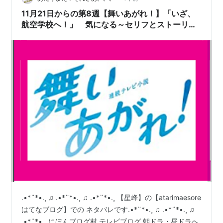
は、東京都千代田区麴町に本社を置く航空運送事業等
11月21日からの第8週【舞いあがれ！】「いざ、
を…
航空学校へ！」 気になる～セリフとストーリ
ー。。。【NHK連続テレビ小説】＆【あさイチ】
情報
.•*¨*•.¸ ♫ .•*¨*•.¸ ♫ .•*¨*•.¸ 【星峰】の【atarimaesore
はてなブログ】での ネタバレです.•*¨*•.¸ ♫ .•*¨*•.¸ ♫
.•*¨*•.¸ にほんブログ村 テレビブログ 朝ドラ・昼ドラへ