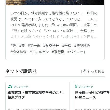
いつの日か、甥が操縦する飛行機に乗りたい！ 一昨日の
夜更け、ベッドに入ってうとうとして いると、ＬＩＮＥ
のＴＶ電話が鳴りました…😖 スマホの画面に、大学生の
『甥』が映っていて 『パイロットの試験に、合格した
よ！』と…😱 もうびっくりして『おおおっ！』と声をあ
げて しまいました。そして『おめでとう！』と…😅 甥は
#
甥
#
夢
#
第一歩
#
航空学校
#
合格
#
筆記試験
一昨年、航空学校の筆記試験は、通過した のですが、２
#
身体検査
#
アレルゲン
#
飛行機
#
パイロット
次の身体検査で『アレルギー体質 が懸念される』という
理由で、不合格になって いたのです。 それ以来、彼は諦
めずに、動物性タンパク質や アレルゲンになるものは摂
ネットで話題
もっと見る
らず、アルコールを 飲まないで、小麦粉が含まれていな
い十割蕎麦 にするまで、食…
29
9
ブックマーク
ブックマーク
軍都東京・東京陸軍航空学校のこと:
副操縦士 会社の航空
極東ブログ
NHKニュース