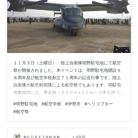
１１月３日（土曜日）、陸上自衛隊明野駐屯地にて航空
祭が開催されました。本イベントは、明野駐屯地開設６
８周年及び航空学校創立７１周年の記念行事です。陸上
自衛隊の航空科部隊による航空祭でもあります。同駐屯
地敷地内には、滑走路（５００ｍ×３０ｍ）２本を持つ明
野飛行場があります。同飛行場において、航空学校は陸
#
明野駐屯地
#
航空学校
#
伊勢市
#
ヘリコプター
上自衛隊の航空操縦学生を養成しています。会場となる
#
航空祭
エプロン（駐機場）では、陸海空自衛隊、官公庁及び民
間企業の航空機が地上展示されていました。＜民間企業
＞「ベル５０５」（ＪＡ８８ＤＲ）日本ヘリシス／伊勢
湾ヘリポート（三重県津市雲出鋼管町）日本ヘリシス
•
あたりまえ？それさあ。。。
4年前