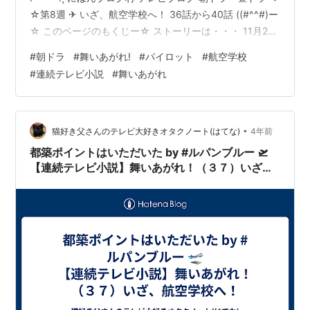
☆第8週 ✈ いざ、航空学校へ！ 36話から40話 ((#^^#)ー
☆ このページのもくじー☆ ストーリーは・・・ 11月21
日 ✈月曜日✈ いざ 航空学校 受かるものなんですねぇ あ
#
朝ドラ
#
舞いあがれ!
#
パイロット
#
航空学校
さイチは ささくれ 11月15日 ✈火曜日✈ ルームメイトが
#
連続テレビ小説
#
舞いあがれ
男子部屋へ うかうかして居られない あさイチは 「ツイQ
楽ワザ」蒸し料理 11月23日 ✈水曜日 勤労感謝の日✈ …
•
猫好き父さんのテレビ大好きオタクノート(はてな)
4年前
都築ポイントはいただいた by #ルパンブルー 🛫
【連続テレビ小説】舞いあがれ！（３７）いざ、
航空学校へ！