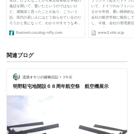
先日、ひょんなことから東京陸軍航空学校の
フランスで起きたドイツ
逸話を聞いて、驚いたというのではないけ
いて、ドイツのルフトハ
ど、感慨深く思ったことがあり、こういう
士が６年前、重い精神的
話、現代の若い人にはどう知らせているのだ
会社の航空学校に報告し
ろうかと気になって、わかりやすそうな本と
し、今後、会社の管理責
して、ムック本だが、『知られざる軍都東
ことも予想されます。 ジ
finalvent.cocolog-nifty.com
www3.nhk.or.jp
京』（参照）、『知られざる軍都多摩』（参
の親会社、ルフトハンザ
照）、『知られざる占領...
を発表し、副操縦士...
関連ブログ
•
流浪オヤジの探検日記
3年前
明野駐屯地開設６８周年航空祭 航空機展示