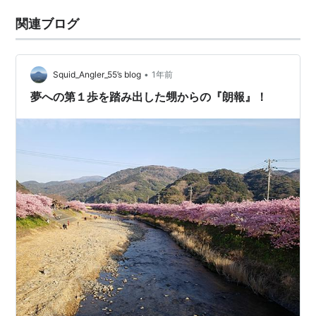
関連ブログ
•
Squid_Angler_55’s blog
1年前
夢への第１歩を踏み出した甥からの『朗報』！