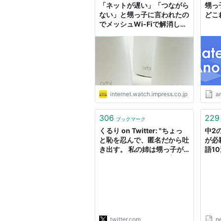
「ネットが遅い」「つながら
甥っ
ない」と甥っ子に言われたの
どこ
でメッシュWi-Fiで解消した
一部始終 - INTERNET
Watch
internet.watch.impress.co.jp
a
306
229
ブックマーク
くるり on Twitter: "ちょっ
中2
と恥を忍んで、匿名だから吐
が必
き出す。 私の姉は甥っ子が0
語10
歳の時に旦那と離婚、育児放
棄をした。現在5歳になる甥
っ子の子育ては、父と母と私
でやってきた。 親代わりの
自分から見ても優しい子に育
ってくれ、よく笑う子だっ
た。可愛くてしょうがなかっ
twitter.com
n