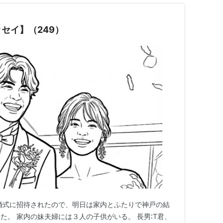
セイ】（249）
婚式に招待されたので、明日は家内とふたりで神戸の結
た。 家内の妹夫婦には３人の子供がいる。 長男∶T君、