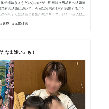
人兄弟姉妹きょうだいなのだが、明日は次男∶S君の結婚披
男∶T君の結婚に続いて、今回は次男のS君が結婚すること
女のMちゃんに結婚する気が無さそうで、ひとり娘のMち
らなのである。 実に可愛いらしくて心の優しい娘こな
#
藪蛇
#
兄弟姉妹
さそうなのだ。 年齢も33歳の三十路に入ったというこ
内に言っ…
新たな出逢い』も！