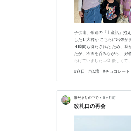
子供達、孫達の『土産話』抱え
したＵ大君が こちらに出張が
４時間も待たされた ため、我
たが、冷酒を呑みながら、 好
らげていました…😋 優しく
言葉から伝わってきます。 遠
#
命日
#
仏壇
#
チョコレート
(長女と) 一緒に遊びにきます
いる長男家族の家に、泊まりに
•
陽だまりの中で
5ヶ月前
改札口の再会