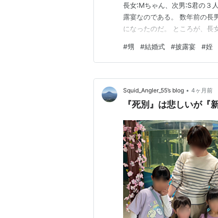
長女∶Mちゃん、次男∶S君の３
露宴なのである。 数年前の長
になったのだ。 ところが、長
ゃんだけが独身街道を真っしぐ
#
甥
#
結婚式
#
披露宴
#
姪
のだが、どうも結婚する気が無
とで両親も心配している。 家
•
Squid_Angler_55’s blog
4ヶ月前
『死別』は悲しいが『