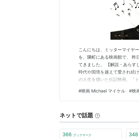
こんにちは、ミッターマイヤーで
を、隣町にある映画館で、 昨
てきました。 【解説・あらす
時代や国境を越えて愛され続
の人生を描いた伝記映画。「ト
ワン・フークア監督がメガホ
#
映画 Michael マイケル
#
映
イケルの物語を、数々の名曲と
ッスンを受け、兄弟グループ「
ネットで話題
366
348
ブックマーク