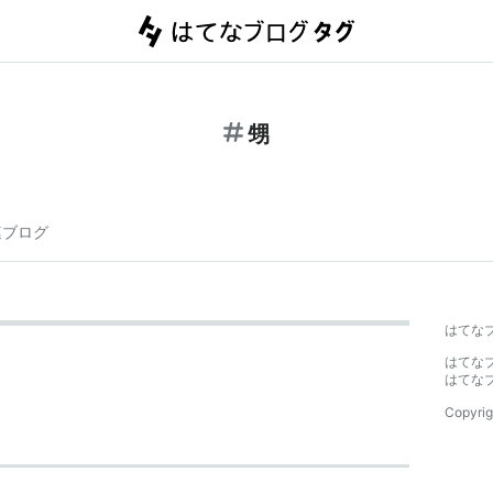
甥
連ブログ
はてな
はてな
はてな
Copyrig