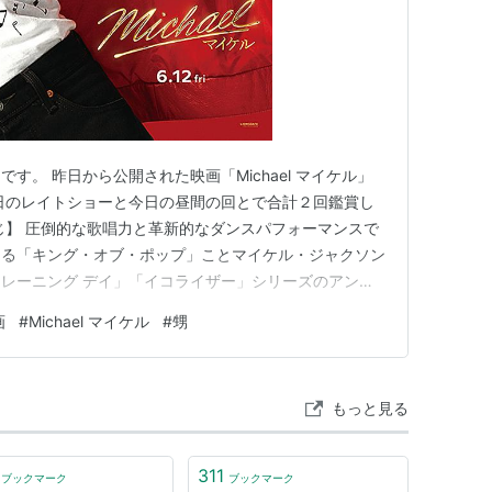
す。 昨日から公開された映画「Michael マイケル」
日のレイトショーと今日の昼間の回とで合計２回鑑賞し
じ】 圧倒的な歌唱力と革新的なダンスパフォーマンスで
ける「キング・オブ・ポップ」ことマイケル・ジャクソン
レーニング デイ」「イコライザー」シリーズのアント
ンをとり、音楽の枠を超えて世界に多大な影響を与えたマ
画
#
Michael マイケル
#
甥
共に描き出す。 野心家の父ジョセフのもとで厳しいレ
ジャクソン5」の…
もっと見る
311
ブックマーク
ブックマーク