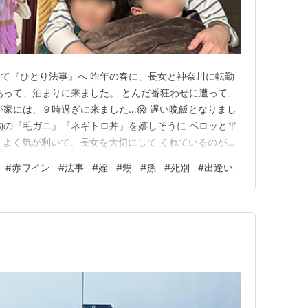
て『ひとり法事』へ 昨年の春に、長女と神奈川に転勤
あって、泊まりに来ました。 とんだ番狂わせに遭って、
が家には、９時過ぎに来ました…😱 遅い晩飯となりまし
物の『毛ガニ』『ネギトロ丼』を嬉しそうに ペロッと平
て、よく気が利いて、長女を大切にして くれているのが、
方になっても、安心していられるのです…😁 『今度は、
#
赤ワイン
#
法事
#
姪
#
甥
#
孫
#
死別
#
出逢い
』と、 云って、昨日帰っていきました。 長女は、群馬に
 いって、…