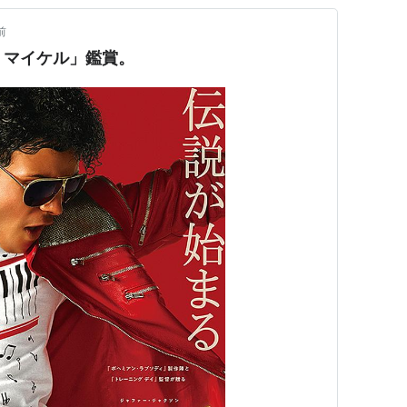
前
l マイケル」鑑賞。