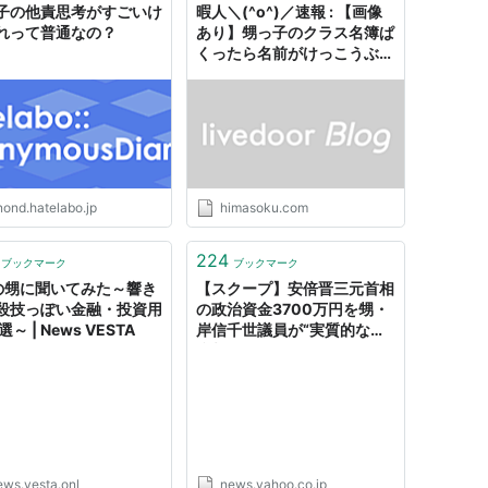
子の他責思考がすごいけ
暇人＼(^o^)／速報 : 【画像
れって普通なの？
あり】甥っ子のクラス名簿ぱ
くったら名前がけっこうぶっ
飛んでてわろた
nond.hatelabo.jp
himasoku.com
224
ブックマーク
ブックマーク
の甥に聞いてみた～響き
【スクープ】安倍晋三元首相
殺技っぽい金融・投資用
の政治資金3700万円を甥・
選～ | News VESTA
岸信千世議員が“実質的な無
税相続”していた 「血縁を
理由にした寄附は政治資金の
私物化」との指摘（NEWS
ポストセブン） - Yahoo!ニ
ュース
ews.vesta.onl
news.yahoo.co.jp