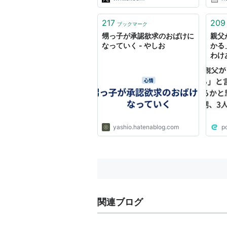
た。"
217
209
ブックマーク
甥っ子が承認欲求のおばけに
親父
なっていく - やしお
かる
わけ
ど、
達を
yashio.hatenablog.com
p
関連ブログ