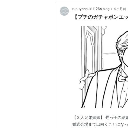
•
rurutyansuki1126’s blog
4ヶ月前
【プチのガチャポンエッ
【３人兄弟姉妹】 甥っ子の結
婚式会場まで出向くことになっ