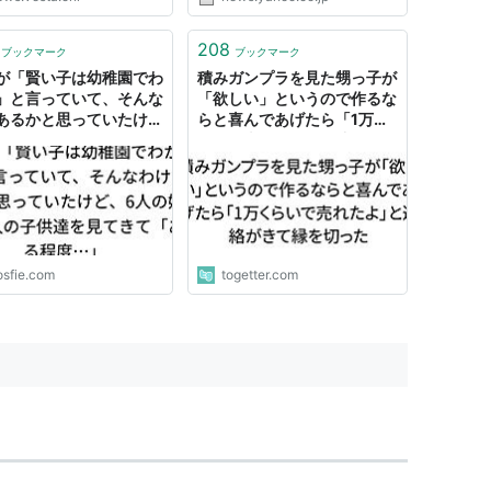
208
ブックマーク
ブックマーク
が「賢い子は幼稚園でわ
積みガンプラを見た甥っ子が
」と言っていて、そんな
「欲しい」というので作るな
あるかと思っていたけ
らと喜んであげたら「1万く
6人の姪甥、3人の子供
らいで売れたよ」と連絡がき
見てきて「ある程度…」
て縁を切った
osfie.com
togetter.com