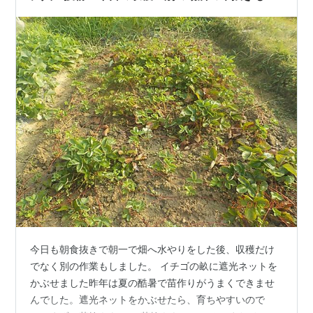
めたが・・・ ブルーベリー・ブラックベリーを
収穫
今日も朝食抜きで朝一で畑へ水やりをした後、収穫だけ
でなく別の作業もしました。 イチゴの畝に遮光ネットを
かぶせました昨年は夏の酷暑で苗作りがうまくできませ
んでした。遮光ネットをかぶせたら、育ちやすいので