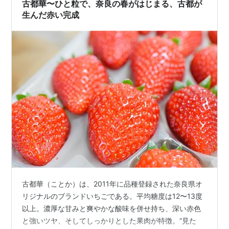
古都華〜ひと粒で、奈良の春がはじまる、古都が
生んだ赤い完成
古都華（ことか）は、2011年に品種登録された奈良県オ
リジナルのブランドいちごである。平均糖度は12〜13度
以上。濃厚な甘みと爽やかな酸味を併せ持ち、深い赤色
と強いツヤ、そしてしっかりとした果肉が特徴。“見た