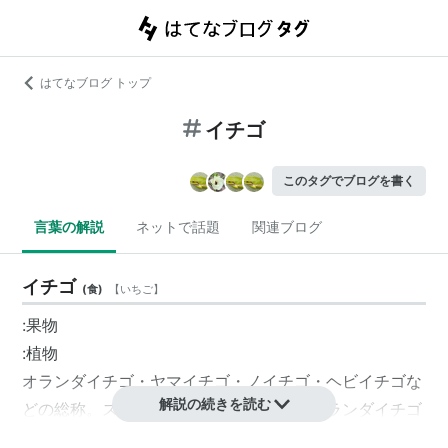
はてなブログ トップ
イチゴ
このタグでブログを書く
言葉の解説
ネットで話題
関連ブログ
イチゴ
(
食
)
【
いちご
】
:果物
:植物
オランダイチゴ・ヤマイチゴ・ノイチゴ・ヘビイチゴな
解説の続きを読む
どの総称。ストロベリー。普通は食用のオランダイチゴ
（ばら科の多年生植物）をさす。