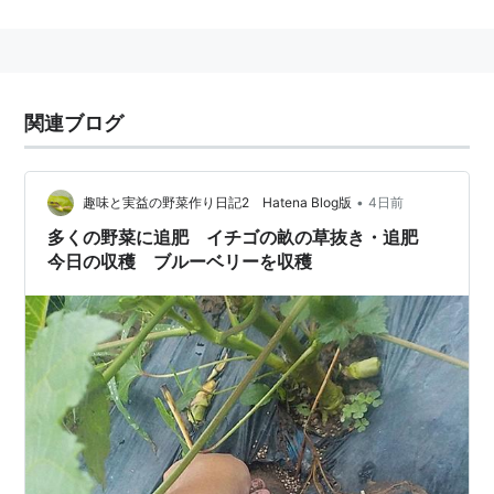
受粉による生殖はおこなわず、栄養生殖で増える。
甘酸っぱい。ビタミンC豊富。
スーパーで購入する時のコツは、表だけではなく、パッ
クをひっくりかえして、裏側も見ること。
関連ブログ
表がキレイでも、裏側がけっこう腐っていたり、熟れて
いなかったりする。
ひっくり返す時気をつけるのは、表のセロファンを手の
•
趣味と実益の野菜作り日記2 Hatena Blog版
4日前
ひらで押さえること。誤ってイチゴを落とさないよう
多くの野菜に追肥 イチゴの畝の草抜き・追肥
今日の収穫 ブルーベリーを収穫
に。