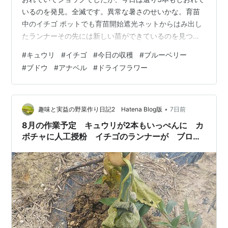
いるのを発見。全滅です。異常な暑さのせいかな。育苗
中のイチゴ ポットでも育苗開始遮光ネットからはみ出し
たランナーその先には新しい苗ができているのを見つけ
ていました。今日ポットに植え付けました。 今日の収穫
#
キュウリ
#
イチゴ
#
今日の収穫
#
ブルーベリー
トマト オクラ ナス ズッキーニ ブルーベリーを38個収穫
#
ブドウ
#
アナベル
#
ドライフラワー
しました これで今年のブルーベリーの収穫は合計1998個
になります。2000個には今日は届きませんでした。ブド
ウを初収穫しました テラスのブドウがすっかり色づいて
います。袋もかぶせていないので収穫しました。アナベ
•
趣味と実益の野菜作り日記2 Hatena Blog版
7日前
ルのドライフラワー…
8月の作業予定 キュウリが2本もいっぺんに カ
ボチャに人工授粉 イチゴのランナーが ブロッ
コリー・キャベツの畝跡の草抜き 今日の収穫
トウモロコシを収穫 ブルーベリーを収穫