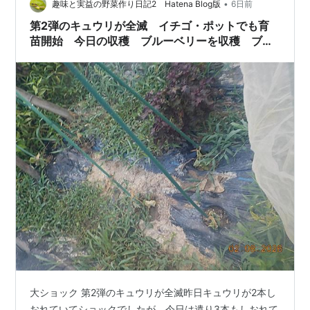
•
趣味と実益の野菜作り日記2 Hatena Blog版
6日前
第2弾のキュウリが全滅 イチゴ・ポットでも育
苗開始 今日の収穫 ブルーベリーを収穫 ブド
ウを初収穫 アナベルのドライフラワー出来上が
り
大ショック 第2弾のキュウリが全滅昨日キュウリが2本し
おれていてショックでしたが、今日は遺り3本もしおれて