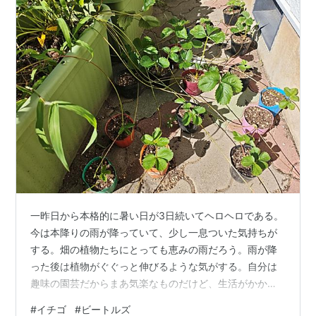
一昨日から本格的に暑い日が3日続いてヘロヘロである。
今は本降りの雨が降っていて、少し一息ついた気持ちが
する。畑の植物たちにとっても恵みの雨だろう。雨が降
った後は植物がぐぐっと伸びるような気がする。自分は
趣味の園芸だからまあ気楽なものだけど、生活がかかっ
ているプロの農家さんだったら天候の善し悪しに一喜一
#
イチゴ
#
ビートルズ