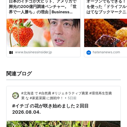
日本のイチゴが大ヒット、アメリカで
オーブンでもできる！
脚光の200億円調達ベンチャー。「世
を使った「ドライフル
界で一人勝ち」の理由 | Business
はてなブックマークニ
Insider Japan
www.businessinsider.jp
hatenanews.com
関連ブログ
#北海道 で #自然農 #リジェネラティブ農業 #環境再生型農
•
業 な #家庭菜園 に挑戦中！
5日前
#イチゴ の花が咲き始めました２回目
2026.08.04.