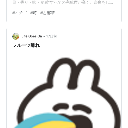
目・香り・味・食感”すべての完成度が高く、奈良を代表
するプレミアム苺として位置づけられている。 古都華と
#
イチゴ
#
苺
#
古都華
は 歴史と背景 味わい 他のいちごとの違い 古都華の加工
品と広がり かき氷 ポップコーン チューハイ 古都華いち
ごミルクプレッツェル 古都華という存在 古都華とは 歴
•
史と背景 古都華は、奈良県の気候風土に最適化する形で
Life Goes On
17日前
開発された酒米ならぬ“苺の結晶”である。従来の主力品種
フルーツ離れ
「あすかルビー」…