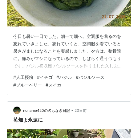
今日も暑い一日でした。朝一で畑へ。空調服を着るのを
忘れていきました。忘れていくと、空調服を着ていると
暑さがましになることを実感しました。夕方は、整骨院
に。痛みがマシになっているので、しばらく通うつもり
です。バジル初収穫 バジルソースを作りました久しぶり
の収穫なので、どれぐらい採ったらいいか見当がつきま
#
人工授粉
#
イチゴ
#
バジル
#
バジルソース
せんでした。大きいバケツに半分ほど採りました。 全部
#
ブルーベリー
#
スイカ
で249gありました。 いつも参考にしているのはこのレシ
ピ。レシピの材料はバジル50g 松の実10g ニンニク1片
粉チーズ30g 塩小さじ1/2 オリーブオイル100mlとなって
いましたが、今日も分量は3倍に。洗ってから茎ときれい
•
noname420の名もなき日記
23日前
でない葉は捨て…
苺畑よ永遠に