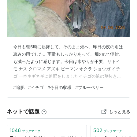
今日も朝5時に起床して、そのまま畑へ。昨日の夜の雨は
恵みの雨でした。雨量もしっかりあって、畑のひび割れ
も減ったように感じます。今日は水やりが不要。サトイ
モ ナス クロマメ アズキ ピーマン オクラ ショウガ イチ
ゴ 一本ネギネギに追肥をしましたイチゴの畝の草抜き・
追肥をしましたいつもかぶせている遮光ネットをはずし
#
追肥
#
イチゴ
#
今日の収穫
#
ブルーベリー
て草抜きをしました。Before After イチゴの実を発見。
裏側をかじられているので持ち帰るのはやめました。 化
成肥料と鶏ふんを追肥しました。 今日の収穫 オクラ ナ
ネットで話題
もっと見る
ス ズッキーニ トマト トマトはいよいよおしまいです庭
で ブルーベリーを61個収穫しました これで今年のブルー
ベリー…
1046
502
ブックマーク
ブックマーク