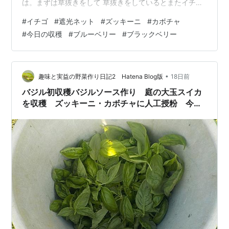
は。まずは草抜きをして 草抜きをしているとまたイチゴ
ができています 遮光ネットをかぶせました。 ズッキーニ
#
イチゴ
#
遮光ネット
#
ズッキーニ
#
カボチャ
2つカボチャ1つに人工授粉をしましたズッキーニの写真
#
今日の収穫
#
ブルーベリー
#
ブラックベリー
は撮り忘れました。 今日の収穫 トマト カボチャ ズッキ
ーニ ナス オクラ キュウリ ピーマン インゲン イチゴ 庭
で クロマメ・アズキの畝の草抜きもやり始めましたが収
穫後、もう少し草抜きも頑張ろうと始めましたが・・・
•
趣味と実益の野菜作り日記2 Hatena Blog版
18日前
やり始めましたがすぐに…
バジル初収穫バジルソース作り 庭の大玉スイカ
を収穫 ズッキーニ・カボチャに人工授粉 今日
の収穫 ブルーベリーを収穫