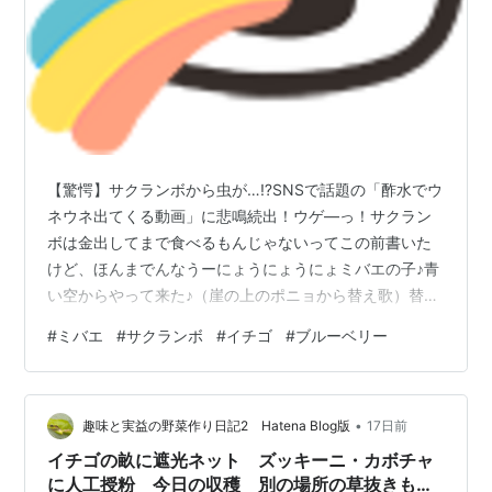
【驚愕】サクランボから虫が…⁉SNSで話題の「酢水でウ
ネウネ出てくる動画」に悲鳴続出！ウゲ―っ！サクラン
ボは金出してまで食べるもんじゃないってこの前書いた
けど、ほんまでんなうーにょうにょうにょミバエの子♪青
い空からやって来た♪（崖の上のポニョから替え歌）替え
歌いらねイチゴから虫が！イチゴも金出してまで買わな
#
ミバエ
#
サクランボ
#
イチゴ
#
ブルーベリー
くてよかったわんそもそもイチゴって種がいっぱいつい
てて気持ち悪い。種と実の隙間に目に見えない小さな虫
が棲みついてる気がしますチュンスイカもじっくり見る
•
と気持ち悪いおまけブルーベリーから巨大なカメがーベ
趣味と実益の野菜作り日記2 Hatena Blog版
17日前
リー畑でつかまえっぺ
イチゴの畝に遮光ネット ズッキーニ・カボチャ
に人工授粉 今日の収穫 別の場所の草抜きも始