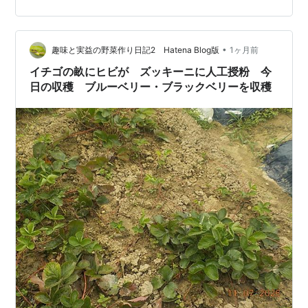
憂しなければならず、近年の異常気象には心労が絶えな
いだろうと思う。 自部屋の前のスペースでは去年の秋か
らプランターを並べてイチゴを育てている。収穫は春だ
•
けで、あとは枯れていくだけだろうけど、次世代の苗の
趣味と実益の野菜作り日記2 Hatena Blog版
1ヶ月前
準備を進めている。今年初めて知ったのだけど、大きく
イチゴの畝にヒビが ズッキーニに人工授粉 今
なったイチゴからはランナーという細い茎が横にた…
日の収穫 ブルーベリー・ブラックベリーを収穫