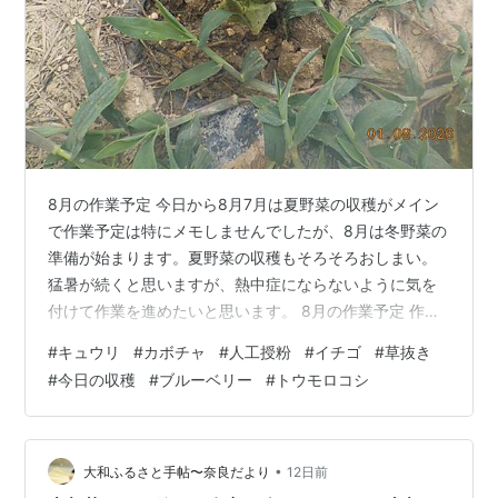
8月の作業予定 今日から8月7月は夏野菜の収穫がメイン
で作業予定は特にメモしませんでしたが、8月は冬野菜の
準備が始まります。夏野菜の収穫もそろそろおしまい。
猛暑が続くと思いますが、熱中症にならないように気を
付けて作業を進めたいと思います。 8月の作業予定 作業
内容 (日付は昨年度等の実施日） サトイモ ナス ピーマン
#
キュウリ
#
カボチャ
#
人工授粉
#
イチゴ
#
草抜き
オクラ ショウガ 落花生 イチゴ ネギ キュウリに追肥(4日)
#
今日の収穫
#
ブルーベリー
#
トウモロコシ
ナスの更新剪定・根切り（8日) 蔓ありインゲンの畝 片づ
け始めました（9日) トマト・カボチャの畝 片付け始め
（12日) ショウガの土寄せ(14日) キャベツとハクサイの
種蒔き（21日) 畑のネギを抜いて干しネギに（…
•
大和ふるさと手帖〜奈良だより
12日前