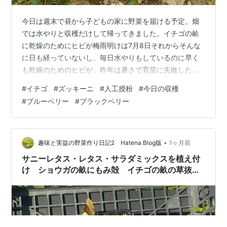
今日は週末で昼から子どもの家に野菜を届ける予定。畑
では水やりと収穫だけして帰ってきました。イチゴの畝
に乾燥のためにヒビが梅雨明けは7月8日それからそんな
に日も経っていないし、毎日水やりもしているのに早く
も乾燥のためのヒビが。昨年は暑さで育苗に失敗したの
で、乾燥しないように早めに遮光ネットをかけた方がい
#
イチゴ
#
ズッキーニ
#
人工授粉
#
今日の収穫
いかな。 ズッキーニ7個に人工授粉をしました雌花はい
#
ブルーベリー
#
ブラックベリー
っぱい。でも雄花は1個だけ。全部に授粉できたかな。 今
日の収穫 トマト キャベツ ナス プリンスメロン インゲン
キュウリ オクラ ブルーベリーを73個ブラックベリーを
10個収穫しましたこれで今年のブルーベリーの収穫は合
•
趣味と実益の野菜作り日記2 Hatena Blog版
1ヶ月前
計804個、ブラックベリー…
サニーレタス・レタス・サラダミックスを植え付
け ショウガの畝にもみ殻 イチゴの畝の草抜
き サツマイモの遮光ネット片づけ プリンスメ
ロンが1つ・・・ 今日の収穫 ブルーベリー・ブ
ラックベリーを収穫 スイカに人工授粉 初セ
ミ キャロットケーキ作り