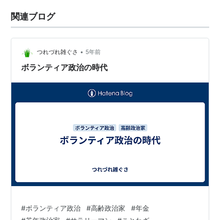
関連ブログ
•
つれづれ雑ぐさ
5年前
ボランティア政治の時代
#
ボランティア政治
#
高齢政治家
#
年金