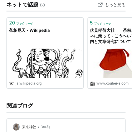
ネットで話題
もっと見る
なった。また、人々に現世利益を与える神として信仰さ
れている。 四天王、梵天、帝釈天など甲冑に身…
20
5
ブックマーク
ブックマーク
荼枳尼天 - Wikipedia
伏見稲荷大社 荼枳
ネに乗って - こうへ
内と文章研究につ
ja.wikipedia.org
www.kouhei-s.com
関連ブログ
•
東京神社
3年前