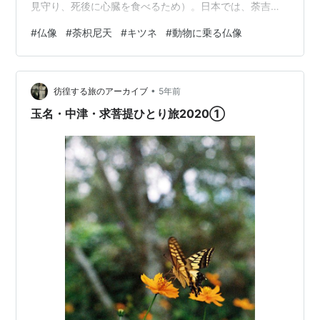
見守り、死後に心臓を食べるため）。日本では、荼吉尼
天（だきにてん）が「狐の精」と信じられ、「お稲荷さ
#
仏像
#
荼枳尼天
#
キツネ
#
動物に乗る仏像
ん」と習合。白い狐に乗る天女の姿で表わされます。開
運出世のご利益があるといわれています。また、身分な
どにも関係なく、誰の願いも叶えてくれるとされたた
•
め、広く信仰されました。詳しい特徴を見ていきましょ
彷徨する旅のアーカイブ
5年前
う。 荼吉尼天（だきにてん）とは？ 荼吉尼天（だきにて
玉名・中津・求菩提ひとり旅2020①
ん）像の特徴 白い狐にまたがる 荼吉尼天像の…