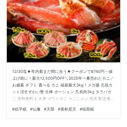
12/30迄★年内着まだ間に合う★クーポンで8740円～値
上げ前に！最大12,500円OFF＼2025年一番売れたカニ／
お歳暮 ギフト 選べる カニ 福袋最大3kg！メガ盛 元祖カ
ット済生ずわい蟹 生棒 ポーション 爪肩肉3kg タラバガ
ニ 送料無料 むき身 ズワイガニ カニしゃぶ 発送 配送価
格: 14740 円楽天で詳細を見る 天部とは天上界に住む
#
絵手紙
#
仏像
#
天部
#
荼枳尼天
#
稲荷紙
神々のこと 天部は梵語でデーバ、天のことで天界の意味
がある。仏教では天上界に住む神を天といいます。イン
ド古来からの神々が仏教に取り入れられ仏教の守護神と