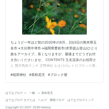
ちょうど一年ほど前の2020年の9月。2泊3日の熊本県玉
名市→大分県中津市→福岡県豊前市(求菩提山登山)ひとり
旅をアーカイブ。長くなりますが、最後までどうぞお付
き合いくださいませ。 CONTENTS 玉名温泉のお稲荷さ
ん 贅沢馬肉ランチ 疋野神社 おまけのレトロブロック塀
玉名温泉のお稲荷さん まずは熊本県玉名市の玉名温泉
#
稲荷神社
#
荼枳尼天
#
ブロック塀
へ。荷物を預けに、駅からてくてく歩いて宿へと向かい
ます。ちょうど彼岸花の時期で、あちこちに咲く赤や白
の花が咲き、蝶が舞っていました。 filmで撮った写真い
はてなブログ
>
一般
>
荼枳尼天
ろいろ 宿に荷物を預け、ランチを食べに行こうと歩いて
はてなブログ タグとは
ヘルプ
開発ブログ
はてなブログトップ
いたら、すぐ近くにこじんまりとしたお稲荷さんがあり
ました。 手を置い…
Copyright (C) 2001-
2026
Hatena.