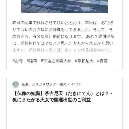
昨日の記事で触れさせて頂いたとおり、本日は、お宅巡
りでも初のお寺様にお邪魔をしてきました。そして、そ
のお寺も、有名な豊川稲荷になります。 あれ？豊川稲荷
は、稲荷神社では？などと思った方もおられるかと思い
ますが、稲荷神社と言えば、あくまで伏見稲荷神社で、
ご祭神が宇迦之御魂大神となりますが、豊川稲荷は、あ
#
お寺
#
稲荷
#
宇迦之御魂大神
#
荼枳尼天
#
真言
くまで、お寺様ですので、宗派は異なります。そのた
め、お寺様だから存在するあれがあるのです。そうで
す、大きな鐘があります。 門 最初に敷地に入るときに鳥
•
居でないところもお寺様ならではの特徴があると言えま
仏像、ときどきワンダー観光
4年前
すね。もちろん、先ほど触れたとおり、この存在はお寺
【仏像の知識】荼吉尼天（だきにてん）とは？ -
である証 鐘 お寺様ですので、祀られているところ…
狐にまたがる天女で開運出世のご利益