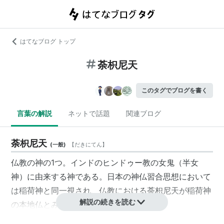
はてなブログ トップ
荼枳尼天
このタグでブログを書く
言葉の解説
ネットで話題
関連ブログ
荼枳尼天
(
一般
)
【
だきにてん
】
仏教の神の1つ。インドのヒンドゥー教の女鬼（半女
神）に由来する神である。日本の神仏習合思想において
は稲荷神と同一視され、仏教における荼枳尼天が
稲荷神
解説の続きを読む
の本地仏とみなされている。