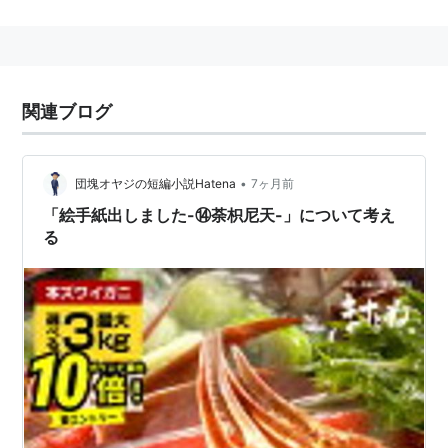
関連ブログ
•
団塊オヤジの短編小説Hatena
7ヶ月前
「絵手紙出しました-⑭荼枳尼天-」について考え
る