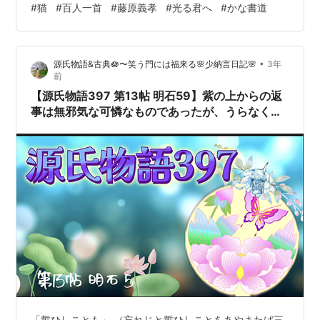
#
猫
#
百人一首
#
藤原義孝
#
光る君へ
#
かな書道
命さえ長くもがなと思いけるかな」 書いてみました。
（貴女に逢うためなら、命も惜しくないと思っていたけ
れど、願いが叶った今は、少しでも長く貴女と生きたい
•
源氏物語&古典🪷〜笑う門には福来る🌸少納言日記🌸
3年
と思うよ） 義孝さん、かっこよ！ 今は、こんなふうにス
前
トレートに伝えられる人って少なそう。 キザちゃ～キザ
【源氏物語397 第13帖 明石59】紫の上からの返
だし、エエ格好し…
事は無邪気な可憐なものであったが、うらなくも
思ひけるかな 契りしを 松より波は 越えじもの
ぞ その歌から悔しさも感じられる。
「誓ひしことも」 （忘れじと誓ひしことをあやまたば三