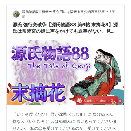
のひとり、藤原行成の父。 鬼瓦 ティッシュケース 三州
•
源氏物語&古典🪷〜笑う門には福来る🌸少納言日記🌸
3年
瓦 おしゃれ いぶし銀 縁起物 魔除け 厄除け 招福 ティッ
前
シュカバー ティッシュボックス インテリア ユ…
源氏 強行突破💦【源氏物語88 第6帖 末摘花8】源
氏は常陸宮の姫に声をかけても返事がない。見か
ねて侍従という女房が代わりに返事をする。源氏
強引な手段に出る
「いくそ度《たび》 君が沈黙《しじま》に 負けぬらん
物な云《い》ひそと 云はぬ頼みに 言いきってくださいま
せんか。 私の恋を受けてくださるのか、受けてくださら