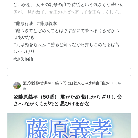
ないかを」 女王の乳母の娘で 侍従という気さくな若い女
房が、 見かねて、女王のそばへ寄って女王らしくして言
った。 「鐘つきて とぢめんことは さすがにて 答へまう
#
藤原行成
#
藤原義孝
きぞ かつはあやなき」 若々しい声で、 重々しくものの
#
鐘つきてとぢめんことはさすがにて答へまうきぞかつ
言えない人が 代人でないようにして言ったので、 貴女
はあやなき
《きじょ》としては甘ったれた態度だと源氏は思った
#
云はぬをも云ふに勝ると知りながら押しこめたるは苦
が、 はじめて相手にものを言わせたことがうれしくて、
しかりけり
「こちらが何とも言えなくなります、 「云《い》はぬを
#
源氏物語
も 云ふに勝《まさ…
•
源氏物語&古典🪷〜笑う門には福来る🌸少納言日記🌸
3年
前
🌼藤原義孝（50番） 君がため 惜しからざりし 命
さへ ながくもがなと 思ひけるかな