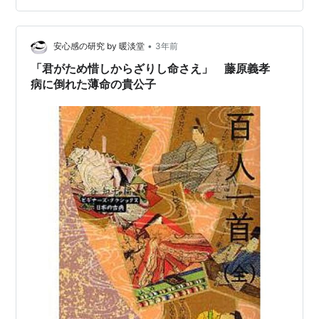
できません。 と書かれ…
•
安心感の研究 by 暖淡堂
3年前
「君がため惜しからざりし命さえ」 藤原義孝
病に倒れた薄命の貴公子