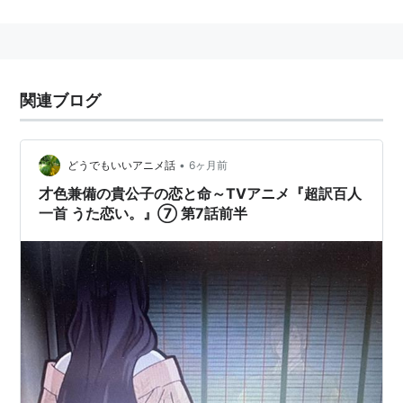
関連ブログ
•
どうでもいいアニメ話
6ヶ月前
才色兼備の貴公子の恋と命～TVアニメ『超訳百人
一首 うた恋い。』⑦ 第7話前半