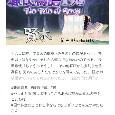
十六日に桂川で斎宮の御禊《みそぎ》の式があった。 常
例以上はなやかにそれらの式も行なわれたのである。 長
奉送使《ちょうぶそうし》、 その他官庁から参列させる
高官も 勢名のある人たちばかりを選んであった。 院が御
後援者でいらせられるからである。 出立の日に源氏から
別離の情に堪えがたい心を書いた手紙が来た。 ほかにま
#
藤原義孝
#
藤原行成
#
禊
た斎《いつき》の宮のお前へといって、 斎布《ゆふ》に
#
やしまもる 国つ御神もこころあらば飽かぬ別れの中を
つけたものもあった。 いかずちの神でさえ恋人の中を裂
ことわれ
くものではないと言います。 八洲《やしま》もる 国つ御
#
国つ神空にことわる中ならばなほざりごとを先づやただ
神《みかみ》も こころあらば 飽かぬ別れの 中をことわ
さん
れ どう考えましても神慮がわかりませんから、私は満足