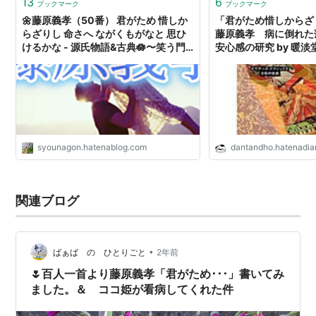
13
6
ブックマーク
ブックマーク
🌼藤原義孝（50番） 君がため 惜しか
「君がため惜しから
らざりし 命さへ ながくもがなと 思ひ
藤原義孝 病に倒れた
けるかな - 源氏物語&古典🪷〜笑う門
安心感の研究 by 暖淡
には福来る🌸少納言日記🌸
syounagon.hatenablog.com
dantandho.hatenadia
関連ブログ
•
ばぁば の ひとりごと
2年前
🌷百人一首より藤原義孝「君がため･･･」書いてみ
ました。＆ ココ姫が看病してくれた件