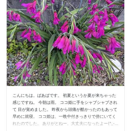
こんにちは。ばあばです。 初夏というか夏が来ちゃった
感じですね。 今朝は雨。 ココ姫に手をシャブシャブされ
て 目が覚めました。 昨夜から頭痛が酷かったのもあって
早めに就寝。 ココ姫は、一晩中付きっきりで傍にいてく
れたのでした。 ありがとねー。大丈夫になったよー(^_-)-
☆ ◆百人一首より 藤原義孝 「君がため惜しからざりし