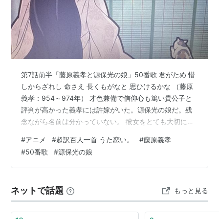
第7話前半「藤原義孝と源保光の娘」50番歌 君がため 惜
しからざれし 命さえ 長くもがなと 思ひけるかな （藤原
義孝：954～974年） 才色兼備で信仰心も篤い貴公子と
評判が高かった義孝には許嫁がいた。源保光の娘だ。残
念ながら名前は分かっていない。 彼女をとても大切に思
っている義孝は、まめに文のやりとりをするのだが、契
#
アニメ
#
超訳百人一首 うた恋い。
#
藤原義孝
りを交わすのはもう少し出世してからが好ましいと考え
#
50番歌
#
源保光の娘
ており、まだ、顔を見たことさえなかった。 叔父のイタ
ズラで死ぬかと思った時、彼女のことが思い浮かんだ義
孝は、いきなり彼女のもとを訪れ、抑えきれない気持ち
ネットで話題
もっと見る
を彼女に伝えるのであった。義孝18歳。
https://www.youtube.…