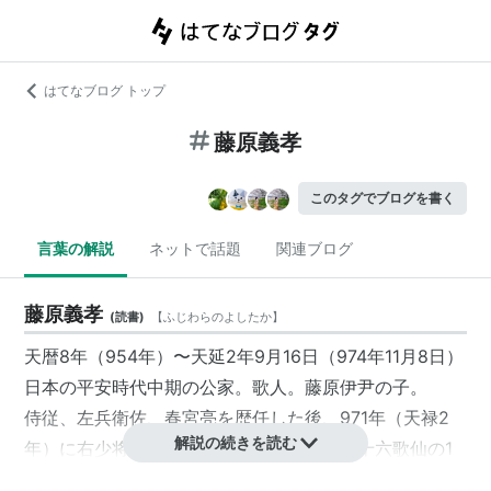
はてなブログ トップ
藤原義孝
このタグでブログを書く
言葉の解説
ネットで話題
関連ブログ
藤原義孝
(
読書
)
【
ふじわらのよしたか
】
天暦8年（954年）〜天延2年9月16日（974年11月8日）
日本の平安時代中期の公家。歌人。藤原伊尹の子。
侍従、左兵衛佐、春宮亮を歴任した後、971年（天禄2
解説の続きを読む
年）に右少将に任官された。また、中古三十六歌仙の1
人でもある。