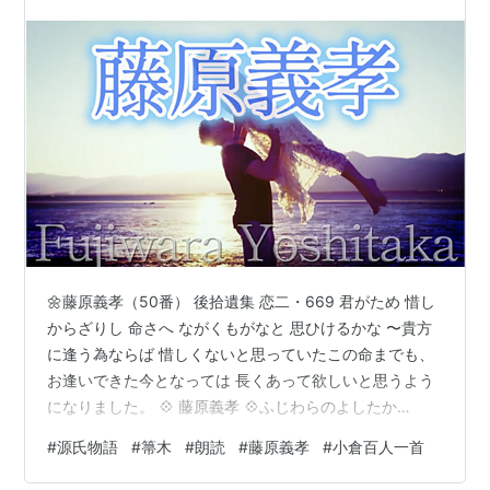
くもがなと 思ひけるかな
🌼藤原義孝（50番） 後拾遺集 恋二・669 君がため 惜し
からざりし 命さへ ながくもがなと 思ひけるかな 〜貴方
に逢う為ならば 惜しくないと思っていたこの命までも、
お逢いできた今となっては 長くあって欲しいと思うよう
になりました。 💠 藤原義孝 💠ふじわらのよしたか
（954～974） 謙徳公伊尹（けんとくこうこれただ）の
#
源氏物語
#
箒木
#
朗読
#
藤原義孝
#
小倉百人一首
三男。 美男で人柄も良かったのですが、 痘瘡（天然痘）
にかかって わずか21歳の若さで死去しました。 「三蹟」