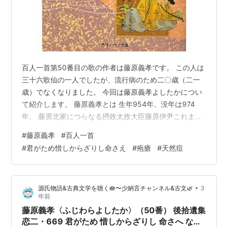
百人一首第50番目の歌の作者は藤原義孝です。 この人は
三十六歌仙の一人でしたが、流行病のため二〇歳（二一
歳）でなくなりました。 今回は藤原義孝よしたかについ
て紹介します。 藤原義孝とは 生年954年、没年は974
年。 藤原北家につらなる摂政太政大臣藤原伊尹これまさ
の息子でした。 仏教の信仰心が厚かったと伝えられてい
#
藤原義孝
#
百人一首
ます。 また美貌の人でもありました。 若くして亡くなり
#
君がため惜しからざりし命さえ
#
疱瘡
#
天然痘
ましたが、その理由が疱瘡。 平安の頃は疱瘡が流行ると
多くの人が亡くなりました。 時代背景 藤原義孝の亡くな
った994年前後から数年の間、京都では疫病が流行りま
•
源氏物語&古典文学を聴く🪷〜少納言チャンネル&古文🌿
3
した。 994年に流行ったのが疱瘡（天然痘）。 この時、
年前
五位以上の人たち…
藤原義孝〈ふじわらよしたか〉（50番） 後拾遺集
恋二・669 君がため 惜しからざりし 命さへ なが