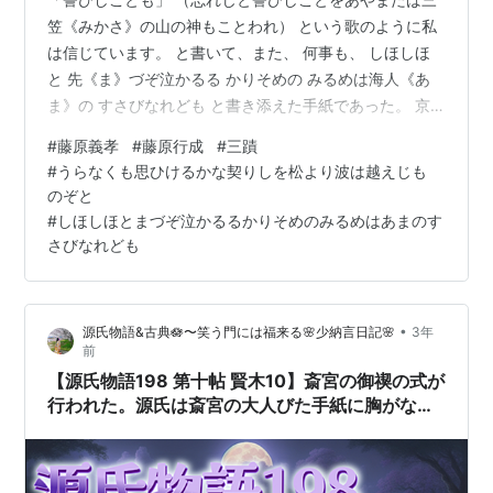
笠《みかさ》の山の神もことわれ） という歌のように私
は信じています。 と書いて、また、 何事も、 しほしほ
と 先《ま》づぞ泣かるる かりそめの みるめは海人《あ
ま》の すさびなれども と書き添えた手紙であった。 京
の返事は無邪気な可憐《かれん》なものであったが、 そ
#
藤原義孝
#
藤原行成
#
三蹟
れも奥に源氏の告白による感想が書かれてあった。 お言
#
うらなくも思ひけるかな契りしを松より波は越えじも
いにならないではいらっしゃれないほど 現在のお心を占
のぞと
めていますことを お報《し》らせくださいまして承知い
#
しほしほとまづぞ泣かるるかりそめのみるめはあまのす
たしましたが、 私には新しい恋人に傾倒していらっしゃ
さびなれども
る御様子が 昔のいろいろな場合と思い合わせて想像する
こともできます。 うら…
•
源氏物語&古典🪷〜笑う門には福来る🌸少納言日記🌸
3年
前
【源氏物語198 第十帖 賢木10】斎宮の御禊の式が
行われた。源氏は斎宮の大人びた手紙に胸がなっ
た。