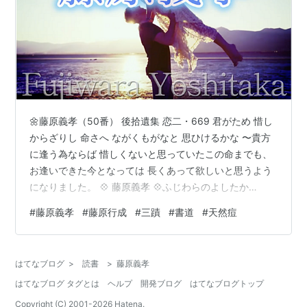
🌼藤原義孝（50番） 後拾遺集 恋二・669 君がため 惜し
からざりし 命さへ ながくもがなと 思ひけるかな 〜貴方
に逢う為ならば 惜しくないと思っていたこの命までも、
お逢いできた今となっては 長くあって欲しいと思うよう
になりました。 💠 藤原義孝 💠ふじわらのよしたか
（954～974） 謙徳公伊尹（けんとくこうこれただ）の
#
藤原義孝
#
藤原行成
#
三蹟
#
書道
#
天然痘
三男。 美男で人柄も良かったのですが、 痘瘡（天然痘）
にかかって わずか21歳の若さで死去しました。 「三蹟」
のひとり、藤原行成の父。 ↓義孝殿のお父上です🌿 三蹟
はてなブログ
>
読書
>
藤原義孝
と称された藤原行成 殿は、義孝様の御子息です🌿 💠少納
はてなブログ タグとは
ヘルプ
開発ブログ
はてなブログトップ
言チャンネルは、聴く古典として動画を作っておりま
す。…
Copyright (C) 2001-
2026
Hatena.