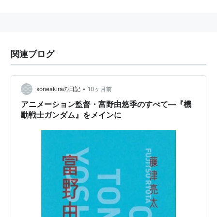
「キネマ旬報」などに寄稿している。
「東京国際アニメフェア2003 アニメーション感想
文（評論文）コンテスト」最優秀賞受賞。
関連ブログ
著書
「アニメ「評論家」宣言」
•
soneakiraの日記
10ヶ月前
「チャンネルはいつもアニメ―ゼロ年代アニメ時
評」
アニメーション監督・富野由悠季のすべて―『機
動戦士ガンダム』をメインに
企画・構成
「Z BIBLE 機動戦士Zガンダム-星を継ぐ者完全ドキ
ュメント」
「ガンダムの現場から 富野由悠季発言集」
「ブレンパワード スパイラルブック」
「三鷹の森ジブリ美術館GUIDEBOOK2006」
「千尋と不思議の町」