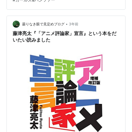
の系譜をたどり、両者の関係を改めて問い直す このブロ
グで度々書いてきた事があります。ミリタリー要素は苦
手。銃や兵器をカッコいいとか言うのは人殺しの道具を
無邪気に肯定しているように思えて、倫理観や罪悪感の
•
曇りなき眼で見定めブログ
3年前
面でどこか自分の中でブレーキがかかってしまう。…
藤津亮太『「アニメ評論家」宣言』という本をだ
いたい読みました