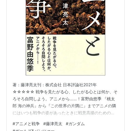
著：藤津亮太刊：株式会社 日本評論社2021年
☆☆☆☆☆ 戦争を見たがる心、したがる心とは何か、そ
ろそろ自問しよう。アニメから……！富野由悠季 『桃太
郎 海の神兵』から『この世界の片隅に』までアニメの隣
にはいつも戦争の姿があったときに戦意高揚のためのプ
ロパガンダとしてときにロボットをヒロイックに活躍さ
#
アニメと戦争
#
藤津亮太
#
ガンダム
せる舞台としてアニメはいかに戦争を描いてきたのかそ
#
ガールズ&パンツァー