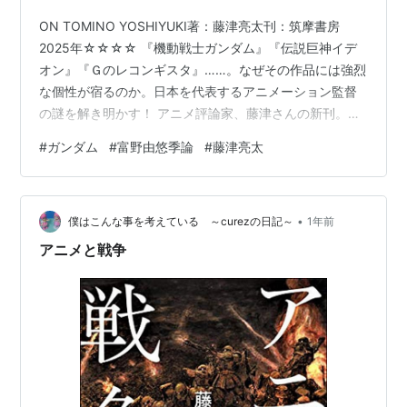
ON TOMINO YOSHIYUKI著：藤津亮太刊：筑摩書房
2025年☆☆☆☆ 『機動戦士ガンダム』『伝説巨神イデ
オン』『Ｇのレコンギスタ』……。なぜその作品には強烈
な個性が宿るのか。日本を代表するアニメーション監督
の謎を解き明かす！ アニメ評論家、藤津さんの新刊。タ
イトル通りの富野由悠季論です。少し前に読んだ藤津さ
#
ガンダム
#
富野由悠季論
#
藤津亮太
んの「アニメと戦争」でもそうでしたが、単純に例を羅
列してその解説だけだと、論評にはなりにくいので、物
事の見方、アプローチをはっきりさせて、この視点から
•
見るとこうで、そこから導き出される答えはこうだ、と
僕はこんな事を考えている ～curezの日記～
1年前
いうのを決めてやっているので、そういうとこは非常に
アニメと戦争
参考になります。 今回は富野由…