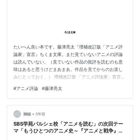
たいへん良い本です。藤津亮太『増補改訂版「アニメ評
論家」宣言』ちくま文庫。まだ見ていないアニメの評論
は読んでいない。（見ていない作品の批評を読むのも意
味はあると思うけどまあまあ。作品を見てからのお楽し
みにとっておく。） 増補改訂版 「アニメ評論家」宣言
(ちくま文庫) 作者:藤津亮太 筑摩書房 Amazon 以前にこ
#
アニメ評論
#
藤津亮太
んな記事を書いた。 cut-elimination.hatenablog.com 藤
津先生はここで挙げたダメなアニメ批評に引っかかる事
は殆ど書いていない。唯一、批評っぽくない文章が幾つ
•
かあったが、まあ私の「批評」観が狭すぎるのもアカン
雑録
5年前
ので良い。特に、アニメをアニメとして、アニメや作…
SBS学苑パルシェ校「アニメを読む」の次回テー
マ「もうひとつのアニメ史～『アニメと戦争』出
版記念～」のための覚書（2021-07-28追記）