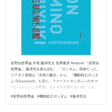
富野由悠季論 作者:藤津亮太 筑摩書房 Amazon 『富野由
悠季論』 藤津亮太著を読む。 『ガンダム』弱者だった。
リアタイ視聴は『水星の魔女』から。『機動戦士ガンダ
ム GQuuuuuuX』も見た。ファーストガンダムへのオマ
ージュらしいこの作品、もとネタを知らないぼくにも面
白かった。じゃあ、にわか勉強しようと、まずはアマプ
#
富野由悠季論
#
機動戦士ガンダム
#
藤津亮太
ラで『機動戦士ガンダム 劇場版三部作』を見た。『機動
戦士ガンダム』『機動戦士ガンダム II 哀・戦士編』『機
動戦士ガンダム III めぐりあい宇宙（そら）編』。あ、