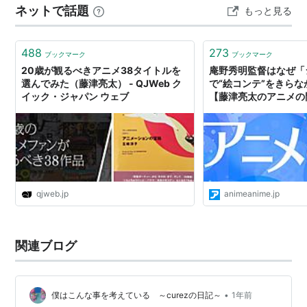
ネットで話題
もっと見る
『機動戦士ガンダム 逆襲のシャア』も。次に漫画版『機
動戦士ガンダム THE ORIGIN』全24巻 安彦良和著を…
488
273
ブックマーク
ブックマーク
20歳が観るべきアニメ38タイトルを
庵野秀明監督はなぜ「
選んでみた（藤津亮太） - QJWeb ク
で“絵コンテ”をきら
イック・ジャパン ウェブ
【藤津亮太のアニメの門V
アニメ！アニメ！
qjweb.jp
animeanime.jp
関連ブログ
•
僕はこんな事を考えている ～curezの日記～
1年前