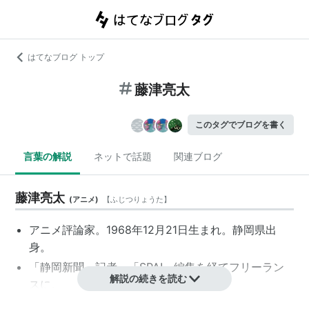
はてなブログ トップ
藤津亮太
このタグでブログを書く
言葉の解説
ネットで話題
関連ブログ
藤津亮太
(
アニメ
)
【
ふじつりょうた
】
アニメ評論家。1968年12月21日生まれ。静岡県出
身。
「静岡新聞」記者、「SPA!」編集を経てフリーラン
解説の続きを読む
スに。
現在、「朝日新聞」「ユリイカ」「SFマガジン」