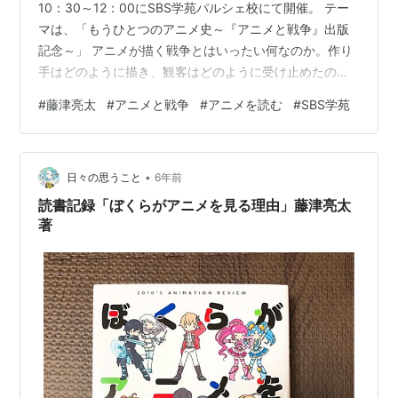
10：30～12：00にSBS学苑パルシェ校にて開催。 テー
マは、「もうひとつのアニメ史～『アニメと戦争』出版
記念～」 アニメが描く戦争とはいったい何なのか。作り
手はどのように描き、観客はどのように受け止めたの
か。戦中から戦後まで、アニメはどのように戦争を描い
#
藤津亮太
#
アニメと戦争
#
アニメを読む
#
SBS学苑
てきたのか、書籍『アニメと戦争』をもとに、もうひと
つの「アニメ史」を解説します。 受講申し込みは下記リ
ンクより。 www.sbsgakuen.com藤津亮太氏の力作『ア
•
ニメと戦争』（日本評論社）は好評発売中。内容は下記
日々の思うこと
6年前
リンクを参照のこと。 www.nippyo.co.jp書…
読書記録「ぼくらがアニメを見る理由」藤津亮太
著