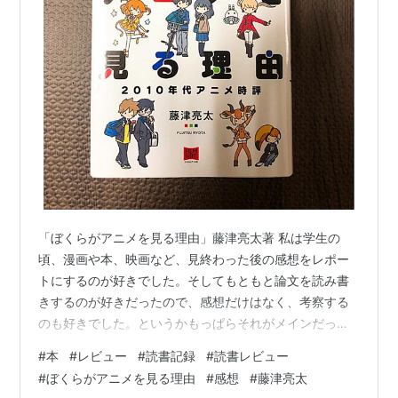
「ぼくらがアニメを見る理由」藤津亮太著 私は学生の
頃、漫画や本、映画など、見終わった後の感想をレポー
トにするのが好きでした。そしてもともと論文を読み書
きするのが好きだったので、感想だけはなく、考察する
のも好きでした。というかもっぱらそれがメインだった
かもしれません。 例えば、この演出によって観客にどう
#
本
#
レビュー
#
読書記録
#
読書レビュー
いった感情を与えるのかとか、自分なりに考えてるうち
#
ぼくらがアニメを見る理由
#
感想
#
藤津亮太
に、ほかの作品と比較しだしたり…といったように、単