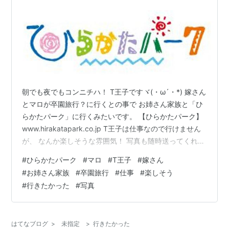
朝でも夜でもコンニチハ！ T王子ですヾ(・ω´・*) 嫁さん
とマロが卒園旅行？に行くとの事で お姉さん家族と「ひ
らかたパーク」に行くみたいです。 【ひらかたパーク】
www.hirakatapark.co.jp T王子は仕事なので行けません
が、 なんか楽しそうな雰囲気！ 写真も随時送ってくれる
のですが、 仕事なのであまり見れていません（汗） た
#
ひらかたパーク
#
マロ
#
T王子
#
嫁さん
だ、行きたかったな～( TДT) 帰ったら色々と話しを聞こ
#
お姉さん家族
#
卒園旅行
#
仕事
#
楽しそう
うと思います。 早めに帰るぞ！ (-ω- )o＜ ﾌﾑﾌﾑ では×２
#
行きたかった
#
写真
はてなブログ
>
未指定
>
行きたかった