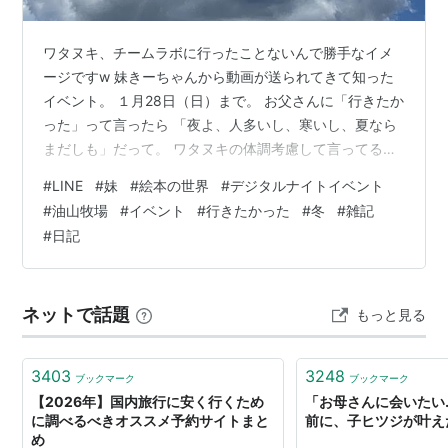
ワタヌキ、チームラボに行ったことないんで勝手なイメ
ージですw 妹きーちゃんから動画が送られてきて知った
イベント。 １月28日（日）まで。 お父さんに「行きたか
った」って言ったら 「夜よ、人多いし、寒いし、夏なら
まだしも」だって。 ワタヌキの体調考慮して言ってる風
だけど、夏の方がどちらかというと ダメージ大きいんじ
#
LINE
#
妹
#
絵本の世界
#
デジタルナイトイベント
ゃ。 ウチシスとホタル観に行った時（別の場所）なん
#
油山牧場
#
イベント
#
行きたかった
#
冬
#
雑記
か、自分もだけどホタルも大丈夫なん？って感じで 虫除
#
日記
けスプレーとかすごかったし。咳発作出ちゃうわw ＊オ
レンジ塗りの会話は、ワタヌキ父の防犯意識の低さに対
しての愚痴ですw 記事一覧は、こちら↓ watanuki-
ネットで話題
もっと見る
eve.hatenabl…
3403
3248
ブックマーク
ブックマーク
【2026年】国内旅行に安く行くため
「お母さんに会いたい
に調べるべきオススメ予約サイトまと
前に、子ヒツジが叶え
め