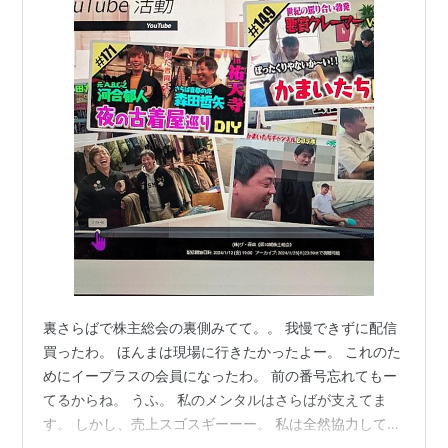
裏さらばで株主総会の裏側みてて。。 我慢できずに配信
買ったわ。 ほんまは現場に行きたかったよー。 これのた
めにイープラスの会員になったわ。 前の番号忘れてもー
てるからね。 うふ。 私のメンタルはさらばが支えてま
す。 しかし、売上スゴスギーーー。 私は全然協力してま
せんけどね(*^^*) 来年こそは株主総会行くぞーーーー。