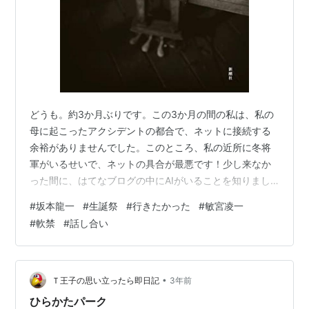
どうも。約3か月ぶりです。この3か月の間の私は、私の
母に起こったアクシデントの都合で、ネットに接続する
余裕がありませんでした。このところ、私の近所に冬将
軍がいるせいで、ネットの具合が最悪です！少し来なか
った間に、はてなブログの中にAIがいることを知りまし
た・・・(^_^;それはさておき、最近の新宿の街では、坂
#
坂本龍一
#
生誕祭
#
行きたかった
#
敏宮凌一
本龍一教授に関する展示会が行われていますし、歌舞伎
#
軟禁
#
話し合い
町の“お高い”映画館（※インスタグラムでも載せてます
が、私の作品用の取材のために、コチラへ行ったことが
あります。近い内にブログの方でも書こうと思います。
どうでもいいことですが、後日、ココの入場料のことで
•
Ｔ王子の思い立ったら即日記
3年前
親や知人からスゴイ怒られました・・・。…
ひらかたパーク