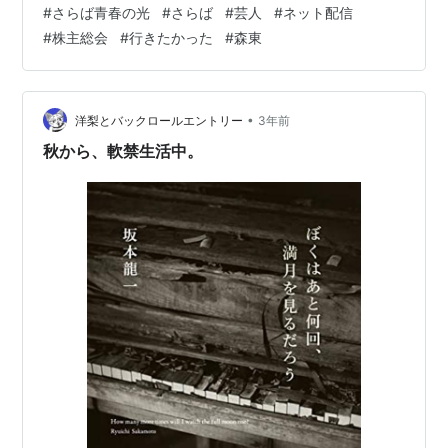
#
さらば青春の光
#
さらば
#
芸人
#
ネット配信
お一人様ですけど。 なんか知らんけど、さらばのファン
#
株主総会
#
行きたかった
#
森東
って言いづらい(*^^*) めっちゃめちゃ好きやねんけど
な。
•
洋梨とバックロールエントリー
3年前
秋から、軟禁生活中。