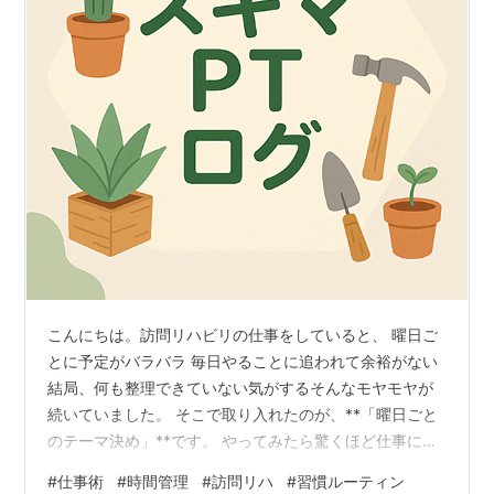
こんにちは。訪問リハビリの仕事をしていると、 曜日ご
とに予定がバラバラ 毎日やることに追われて余裕がない
結局、何も整理できていない気がするそんなモヤモヤが
続いていました。 そこで取り入れたのが、**「曜日ごと
のテーマ決め」**です。 やってみたら驚くほど仕事にメ
リハリがつき、気持ちの整理・時間の使い方・集中力が
#
仕事術
#
時間管理
#
訪問リハ
#
習慣ルーティン
ぐんと改善。今回は、そんな私の「曜日別テーマ仕事