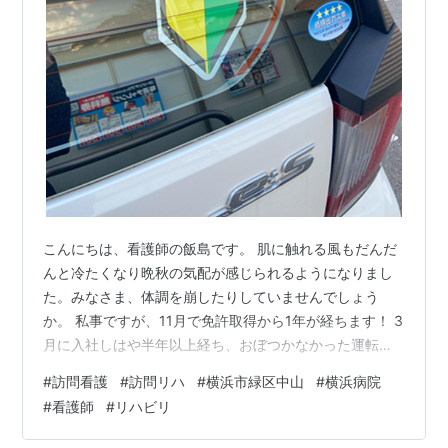
こんにちは、看護師の飯島です。 肌に触れる風もだんだ
んと冷たくなり晩秋の気配が感じられるようになりまし
た。みなさま、体調を崩したりしていませんでしょう
か。 私事ですが、11月で免許取得から1年が経ちます！ 3
月に入社しはや半年以上経ち、おぼつかなかった運転も
今はスイスイ運転しています。狭い道路も縦列駐車もな
#
訪問看護
#
訪問リハ
#
横浜市緑区中山
#
横浜病院
んのその(*^^*)です！笑 きっと、訪問看護・訪問リハに
#
看護師
#
リハビリ
興味はあるけど運転がネックで入社を諦めている方もい
るのでは？ 元気訪問看護リハステーションには私と同じ