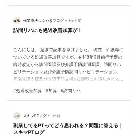
され、日常生活動作やQOLの低下を招く重要な症状のひ
とつです。 ■ 病態の特徴 では、以下のような要素が複合
•
的に関与しています。 ・前頸部筋（特に胸鎖乳突筋）の
作業療法つぶやきブログ
8ヶ月前
過活動筋電図上でも異常な持続収縮が確認され、首下が
訪問リハにも処遇改善加算が！
りの直接的要因となります。 （…
こんにちは。 急ぎで記事を挙げました。 現在、介護職に
ついている処遇改善加算ですが、令和8年6月施行予定の
臨時改定から訪問看護及び介護予防訪問看護、訪問リハ
ビリテーション及び介護予防訪問リハビリテーション、
居宅介護支援及び介護予防支援の3類型にも追加される見
込みとのことです。 現在の処遇改善加算は職場の加算に
#
処遇改善加算
#
加算
#
訪問リハ
よって異なります。 出典：
https://www.cocofump.co.jp/articles/kaigo/207/ 算定方
法は様々で支給方法もバラバラですが、基本給やボーナ
•
スに反映されて支給されるようになっています。 実際に
スキマPTログ
1年前
どの程度上がるのか、どう決まっていくのかはまだ分か
副業してるPTってどう思われる？問題に答える｜
りませんが、…
スキマPTログ