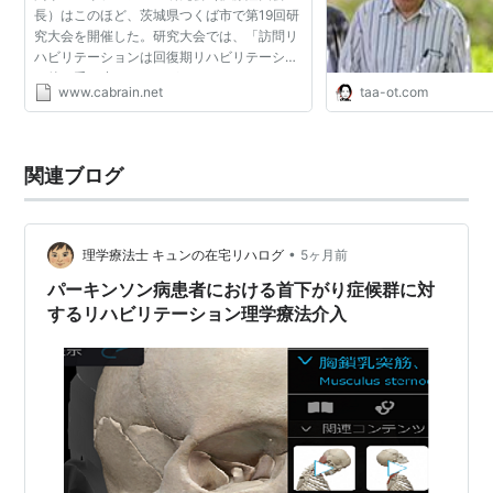
長）はこのほど、茨城県つくば市で第19回研
究大会を開催した。研究大会では、「訪問リ
ハビリテーションは回復期リハビリテーショ
ン後を受け止めることができるか」をテーマ
www.cabrain.net
taa-ot.com
に、シンポジウムが行われた。訪問リハビリ
を提供する医療者と回...
関連ブログ
•
理学療法士 キュンの在宅リハログ
5ヶ月前
パーキンソン病患者における首下がり症候群に対
するリハビリテーション理学療法介入