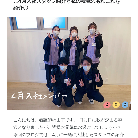
〇4月入社スタッフ紹介と私の転職のあれこれを
通所リハも入…
紹介〇
こんにちは、看護師の山下です。 日に日に秋が深まる季
節となりましたが、皆様お元気にお過ごしでしょうか？
今回のブログでは、4月に一緒に入社したスタッフの紹介