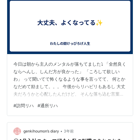
今日は朝から主人のメンタルが落ちてました⤵️ 「全然良く
ならへんし、しんだ方が良かった」 「ころして欲しい
わ」 って聞いてて怖くなるような事を言ってて、 何とか
なだめて励まして。。。 午後からリハビリもあるし 大丈
夫だろうかと心配したんだけど、 そんな落ち込む言葉の
すぐ後に、 「今日の昼ご飯なに？」 って普通に言ってき
#
訪問リハ
#
通所リハ
たので、 （食べたいなら大丈夫♪まだ死なへん） って確
信しました。 その後、午後からのリハビリで 先生からい
っぱい褒めてもらって、更に 「火曜担当のＳ先生とも話
•
してるんだけど、 凄い回復が見込めそうだから、 ３月完
genkihoumon’s diary
3年前
了の予定をもう少し延ばして、 自宅のリハだけじゃなく