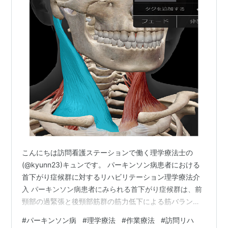
こんにちは訪問看護ステーションで働く理学療法士の
(@kyunn23)キュンです。 パーキンソン病患者における
首下がり症候群に対するリハビリテーション理学療法介
入 パーキンソン病患者にみられる首下がり症候群は、前
頸部の過緊張と後頸部筋群の筋力低下による筋バランス
の破綻を主な要因として発症します。特に胸鎖乳突筋の
#
パーキンソン病
#
理学療法
#
作業療法
#
訪問リハ
過剰な活動が持続することで、頸部の前屈姿勢が固定化