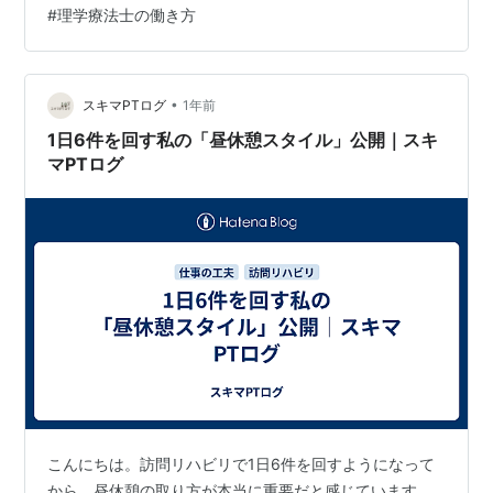
#
理学療法士の働き方
術」をご紹介します。 ✅なぜテーマを決めたのか？ 日々
の仕事は、リズムがないと疲れやすく、効率も下がりま
す。毎日同じようにがんばっているのに「達成感がな
い」「ずっと忙しい」と感じていたのは、**“目的の見え
•
スキマPTログ
1年前
ない働き方”**になっていたから…
1日6件を回す私の「昼休憩スタイル」公開｜スキ
マPTログ
こんにちは。訪問リハビリで1日6件を回すようになって
から、昼休憩の取り方が本当に重要だと感じています。