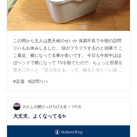
この間から主人は悪天候のせいか 体調不良で今朝の訪問
リハもお休みしました。 頭がフラフラするのと頭痛で こ
こ最近、横になってる事が多いです。 今日も午前中はほ
ぼベッドで横になって TVを観てたので、ちょっと部屋を
覗きに行くと 『足が冷える』って、触ると冷た～い🥶 足
湯をしてあげようと、 隣のホームセンターに行って 足が
#
足湯
#
訪問リハ
入れられる長方形のバケツを買ってきた🎵 そしてリラッ
クス効果があるラベンダーの入浴剤も一緒に。 早速お湯
入れて入浴剤も少し入れて 足湯してあげると、凄く気持
•
ちいいって ちょっと気分もマシになったみたいで良かっ
わたしの開けっぴろげ人生
3年前
た～✨ 今日は一日家でゆっくりしたらいいや♪と 私も家
大丈夫、よくなってる✨
事済んだらPC開い…