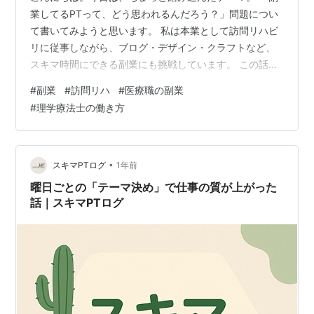
業してるPTって、どう思われるんだろう？」問題につい
て書いてみようと思います。 私は本業として訪問リハビ
リに従事しながら、ブログ・デザイン・クラフトなど、
スキマ時間にできる副業にも挑戦しています。 この話を
すると、 「え、副業やってるの？」 「本業おろそかにな
#
副業
#
訪問リハ
#
医療職の副業
らない？」 「稼ぎたいだけでしょ」なんて反応を受ける
#
理学療法士の働き方
こともあります。 でも実際は、もっとポジティブな理由
や背景があるんです。 ✅そもそも、なぜPTが副業する
の？ 理由は人それぞれですが、よく聞くのは以下のよう
な声です： 「収入を増やして将来に備えたい」 「本業と
•
スキマPTログ
1年前
は違うスキルを身につけたい…
曜日ごとの「テーマ決め」で仕事の質が上がった
話｜スキマPTログ