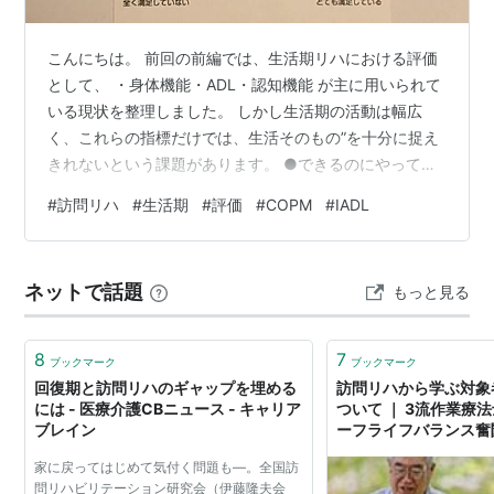
こんにちは。 前回の前編では、生活期リハにおける評価
として、 ・身体機能・ADL・認知機能 が主に用いられて
いる現状を整理しました。 しかし生活期の活動は幅広
く、これらの指標だけでは、生活そのもの”を十分に捉え
きれないという課題があります。 ●できるのにやってい
ないという現実 生活期では ・歩行は自立しているが外出
#
訪問リハ
#
生活期
#
評価
#
COPM
#
IADL
しない・家事は可能だが何もしていない・ADLは自立し
ているが活動性が低い といったことがあります。 それら
の要因にはご本人の意欲、家族の過介助といったことが
ネットで話題
もっと見る
ありました。 ですが、できるのにできないという状況を
評価する評価はあまり用いられていません。 参加やQOL
はどのように評価すれば…
8
7
ブックマーク
ブックマーク
回復期と訪問リハのギャップを埋める
訪問リハから学ぶ対象
には - 医療介護CBニュース - キャリア
ついて ｜ 3流作業療法
ブレイン
ーフライフバランス奮
家に戻ってはじめて気付く問題も―。全国訪
問リハビリテーション研究会（伊藤隆夫会