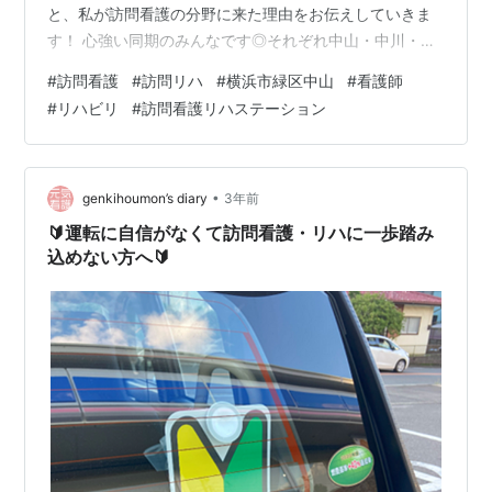
と、私が訪問看護の分野に来た理由をお伝えしていきま
す！ 心強い同期のみんなです◎それぞれ中山・中川・新
横浜へ配属になりました。各事業所で頑張っています！
#
訪問看護
#
訪問リハ
#
横浜市緑区中山
#
看護師
女性陣はみな中山配属になっていて、訪問での困りご
#
リハビリ
#
訪問看護リハステーション
と、ご活用者様に合ったリハビリの相談もたくさん乗っ
てくれます！分からない部分は教え合い、困ったときは
支え合いながら、毎日頑張っています！同期がいるだけ
で本当に心の支えになっていて、感謝の気持ちでいっぱ
•
genkihoumon’s diary
3年前
いです:-( では私の転職活動についてです！…
🔰運転に自信がなくて訪問看護・リハに一歩踏み
込めない方へ🔰