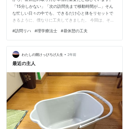
「15分しかない」「次の訪問先まで移動時間が…」そん
な忙しい日々の中でも、できるだけ心と体をリセットで
きるように、僕なりに工夫してきました。 今回は、そん
な私の【昼休憩スタイル】をリアルにご紹介します。 🕛1
#
訪問リハ
#
理学療法士
#
昼休憩の工夫
日の流れと昼休憩のタイミング 私の勤務スタイルは、 朝
9:00から訪問スタート 6件訪問（移動含めて1件約1時
間） 昼休憩は基本的に【12:00〜13:00】の60分 とはい
•
え、訪問時間や移動状況によって前後するので「正確な
わたしの開けっぴろげ人生
2年前
休憩」は取りづらいのが現実です。 🍱昼休憩スタイル
最近の主人
【3つのポイン…