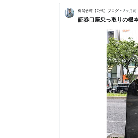
•
梶浦敏範【公式】ブログ
8ヶ月前
証券口座乗っ取りの根