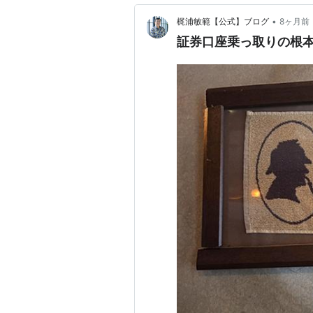
•
梶浦敏範【公式】ブログ
8ヶ月前
証券口座乗っ取りの根