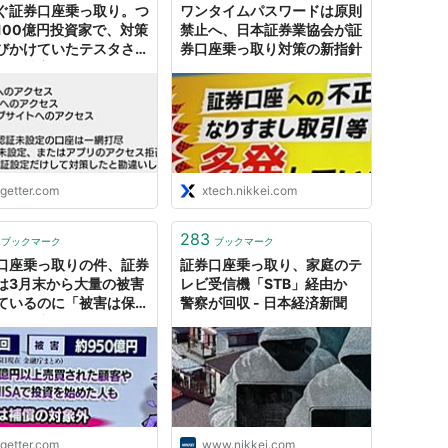
ぐ証券口座乗っ取り。つ
ワンタイムパスワードは原則
100億円投資家で、対策
禁止へ、日本証券業協会が証
びかけていたテスタさん
券口座乗っ取り対策の新指針
もが被害にあう状況にな
しまう
ogetter.com
xtech.nikkei.com
283
ブックマーク
ブックマーク
口座乗っ取りの件、証券
証券口座乗っ取り、家庭のテ
は3月末から大量の被害
レビ受信機「STB」経由か
ているのに「被害は保障
警察が回収 - 日本経済新聞
い」と突っぱねていた
大炎上した結果ついに被
障の検討を始めることに
ogetter.com
www.nikkei.com