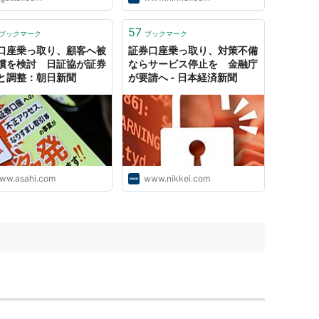
57
ブックマーク
ブックマーク
口座乗っ取り、顧客へ被
証券口座乗っ取り、対策不備
償を検討 日証協が証券
ならサービス停止を 金融庁
と調整：朝日新聞
が要請へ - 日本経済新聞
ww.asahi.com
www.nikkei.com