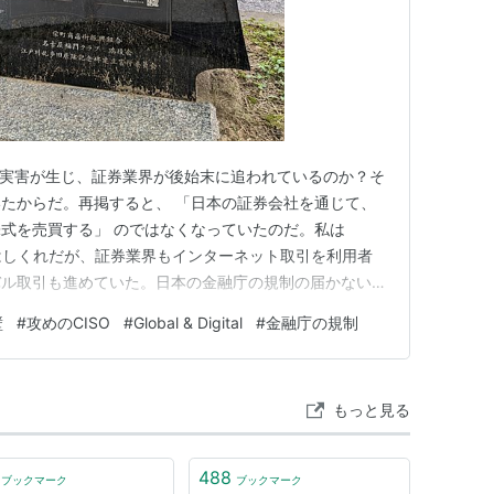
もの実害が生じ、証券業界が後始末に追われているのか？そ
たからだ。再掲すると、 「日本の証券会社を通じて、
式を売買する」 のではなくなっていたのだ。私は
」推進役のはしくれだが、証券業界もインターネット取引を利用者
バル取引も進めていた。日本の金融庁の規制の届かないと
、その中には得体のしれないものも交じっていた。今回の
壁
#
攻めのCISO
#
Global & Digital
#
金融庁の規制
彼は紹介してくれた。 ・犯罪者は、金融庁の目の届か
購入してお…
もっと見る
488
ブックマーク
ブックマーク