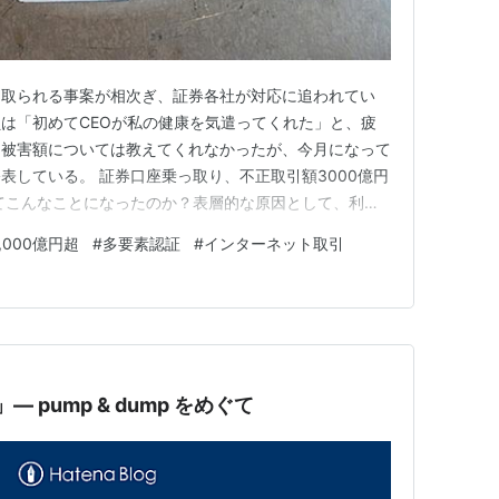
っ取られる事案が相次ぎ、証券各社が対応に追われてい
は「初めてCEOが私の健康を気遣ってくれた」と、疲
。被害額については教えてくれなかったが、今月になって
表している。 証券口座乗っ取り、不正取引額3000億円
てこんなことになったのか？表層的な原因として、利用
わしたり、想定しやすいものを選んでいたからだとある。
,000億円超
#
多要素認証
#
インターネット取引
取引における本人認証が「多要素」になっていなかったこ
ーネットバンキングがか…
影」— pump & dump をめぐて