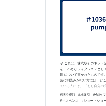
🌙 これは、株式取引のネット
を、 小さなフィクションとし
縦 について書かれたものです
葉に馴染みがない方には、どこ
ている人には、 「もし自分の
い。 これは犯罪手口を示すも
#
経済犯罪
#
株取引
#
金融 
らすための一編です。 ◆夜の
#
サスペンス
#
ショートショ
面だけが青白く光っている。 