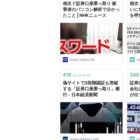
相次ぐ証券口座乗っ取り 被
相次
害者のパソコン解析で分かっ
いに
たこと | NHKニュース
を呼
まで
って
news.web.nhk
t
419
349
ブックマーク
偽サイトで2段階認証も突破
証券
する「証券口座乗っ取り」横
会社
行 - 日本経済新聞
が出
しな
が、
害保
www.nikkei.com
t