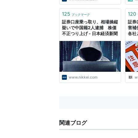
125
120
ブックマーク
証券口座乗っ取り、相場操縦
証券
疑いで中国籍2人逮捕 株価
害補
不正つり上げ - 日本経済新聞
各社
www.nikkei.com
w
関連ブログ