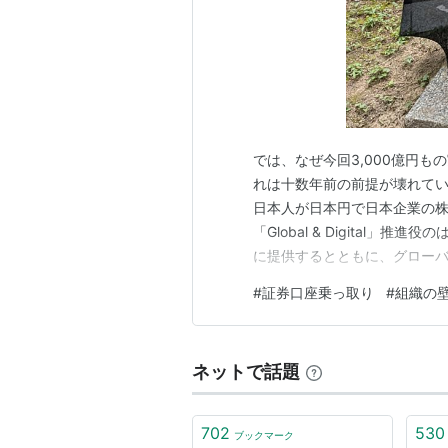
では、なぜ今回3,000億円
れは十数年前の前提が壊れてい
日本人が日本円で日本企業の株
「Global & Digital
に提供するとともに、グロー
ころとの取引が始まっていて
#
証券口座乗っ取り
#
組織の
乗っ取り被害典型的な手口を、
ない無価値に近い株式を大量に
ネットで話題
702
530
ブックマーク