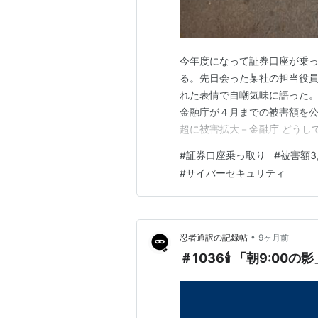
今年度になって証券口座が乗
る。先日会った某社の担当役員
れた表情で自嘲気味に語った
金融庁が４月までの被害額を公
超に被害拡大－金融庁 どうし
者がID／パスワードを使いま
#
証券口座乗っ取り
#
被害額3
それ以前に、インターネット
#
サイバーセキュリティ
とが問題として大きい。インタ
•
忍者通訳の記録帖
9ヶ月前
＃1036🕯️ 「朝9:00の