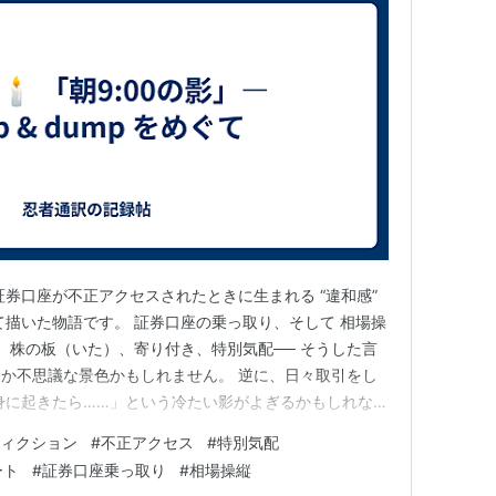
証券口座が不正アクセスされたときに生まれる “違和感”
て描いた物語です。 証券口座の乗っ取り、そして 相場操
。 株の板（いた）、寄り付き、特別気配── そうした言
か不思議な景色かもしれません。 逆に、日々取引をし
身に起きたら……」という冷たい影がよぎるかもしれな
のではなく、 気づくべき“サイン”を物語としてそっと照
フィクション
#
不正アクセス
#
特別気配
三時すぎ。 静まり返った部屋のなかで、ひとつの薄い画
ート
#
証券口座乗っ取り
#
相場操縦
男の指…