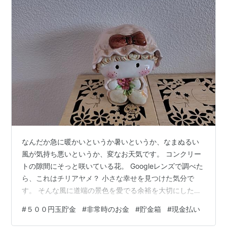
なんだか急に暖かいというか暑いというか、なまぬるい
風が気持ち悪いというか、変なお天気です。 コンクリー
トの隙間にそっと咲いている花。 Googleレンズで調べた
ら、これはチリアヤメ？ 小さな幸せを見つけた気分で
す。 そんな風に道端の景色を愛でる余裕を大切にしたい
一方で、令和に生きる私の日常は効率的でスマートなも
#
５００円玉貯金
#
非常時のお金
#
貯金箱
#
現金払い
のにシフトしています…とは大げさですが😅 例えば、私
は現金をあまり持たない生活をしています。 支払いはほ