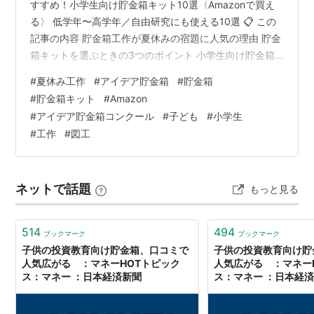
すすめ！小学生向け貯金箱キット10選〈Amazonで買え
る〉 低学年〜高学年／自由研究にも使える10選 📋 この
記事の内容 貯金箱工作が夏休みの宿題に人気の理由 貯金
箱キットを選ぶときの3つのポイント 小学生向け貯金箱
キット10選 学年別おすすめまとめ よくある質問 夏休み
#
夏休み工作
#
アイデア貯金箱
#
貯金箱
の工作・自由研究の定番といえば「貯金箱づくり」。木
#
貯金箱キット
#
Amazon
製キットやダンボールキットを使えば、道具が少なくて
#
アイデア貯金箱コンクール
#
子ども
#
小学生
も小学生ひとりで（または保護者と一緒に）完成させる
#
工作
#
図工
ことができ、しかも作った後は実際に使えるという実用
性も魅力です。絵日記やポスターと違って形に残るた
め、…
ネットで話題
もっと見る
514
494
ブックマーク
ブックマーク
子供の投資教育向け貯金箱、口コミで
子供の投資教育向け貯
人気広がる ：マネーHOTトピック
人気広がる ：マネー
ス：マネー ：日本経済新聞
ス：マネー ：日本経