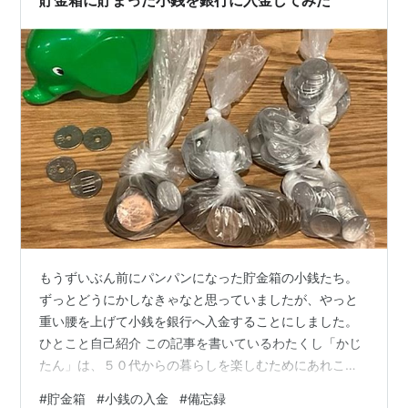
とホッとした。 これから数時間は１…
もうずいぶん前にパンパンになった貯金箱の小銭たち。
ずっとどうにかしなきゃなと思っていましたが、やっと
重い腰を上げて小銭を銀行へ入金することにしました。
ひとこと自己紹介 この記事を書いているわたくし「かじ
たん」は、５０代からの暮らしを楽しむためにあれこれ
模索中の４０代パート主婦です。X（@ichinico777）もの
#
貯金箱
#
小銭の入金
#
備忘録