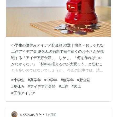
小学生の夏休みアイデア貯金箱30選｜簡単・おしゃれな
工作アイデア集 夏休みの宿題で毎年多くのお子さんが挑
戦する「アイデア貯金箱」。しかし、「何を作ればいい
かわからない」「材料を揃えるのが大変そう」と悩むこ
とも多いのではないでしょうか。 今回の記事では、読ん
だだけですぐに作れるアイデア貯金箱を30個厳選しまし
#
小学生
#
高学年
#
中学年
#
低学年
#
貯金箱
た。身近な廃材や100円ショップのアイテムで簡単に作れ
#
夏休み
#
アイデア貯金箱
#
工作
#
図工
るものから、高学年向けのあっと驚くからくり貯金箱ま
#
工作アイデア
で、学年別・難易度別に詳しく解説します。 材料、作る
際のポイント、そして詳しい作り方の流れを視覚的にわ
かりやすく整理していますので、ぜひお子さんと一緒に
楽しみながら、お気に入りの作品を見つ…
•
ミジンコのうた
1ヶ月前