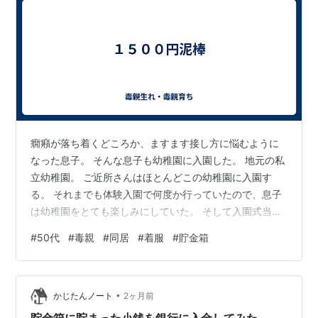
癇癪が落ち着くどころか、ますます接し方に悩むように
なった息子。 そんな息子も幼稚園に入園した。 地元の私
立幼稚園。 ご近所さんはほとんどこの幼稚園に入園す
る。 それまでも体験入園で何度か行っていたので、息子
は幼稚園をとても楽しみにしていた。 そして入園式当
日、息子は園庭の滑り台が気になって仕方がない。 時間
#
50代
#
毒親
#
同居
#
着服
#
貯金箱
になっても園舎に入ろうとはせずに、滑り台に執着して
泣いてしまった。 入園式では泣いている子も多く、それ
ほど目立つわけでは無かったが、やはり気疲れをしてし
•
まった。 入園後も活発過ぎると言うか、落ち着きが無い
かじたんノート
2ヶ月前
と言うか・・。 登園はバスを選んだ。 息子がバスに乗る
貯金箱に貯まった小銭を銀行に入金してみた