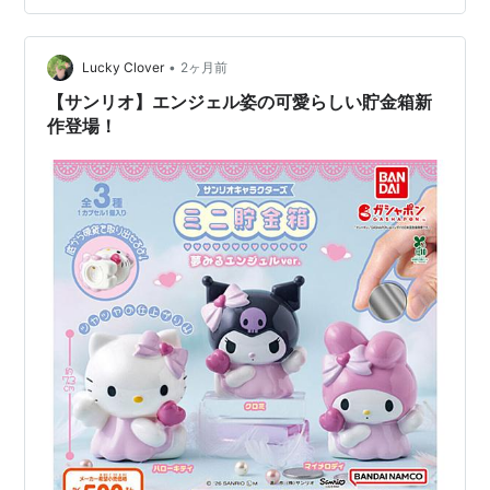
かなり貯まっているから、美味しいランチ1回くらいはで
きるかもしれない。小学生だった頃の私から、おばさん
•
になった私へ、時空を超えたプレゼントのようだ。私は
Lucky Clover
2ヶ月前
期待に胸を膨らませ、ずしりと重いプラスチック製の貯
【サンリオ】エンジェル姿の可愛らしい貯金箱新
金箱を裁ちばさみで切った。そして中身を机の上…
作登場！