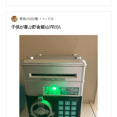
んびりつぶやいています。 思っていても面倒くさくて行
動に移せなかった理由は、 ・どうやって換金するの？ ・
手数料っていくらかかるの？ ・何枚まで一度に換金でき
•
るの？ ・枚数数えるのも面倒くさい という、１つ１つは
茜色の日記帳
3ヶ月前
難しい問題ではなくても、どうも不明確な部分が多かっ
子供が喜ぶ貯金箱\(//∇//)\
たから。 でも、1…