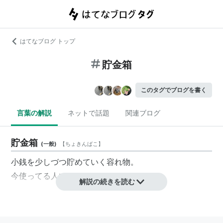
はてなブログ トップ
貯金箱
このタグでブログを書く
言葉の解説
ネットで話題
関連ブログ
貯金箱
(
一般
)
【
ちょきんばこ
】
小銭を少しづつ貯めていく容れ物。
今使ってる人いる？
解説の続きを読む