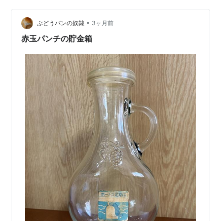
とんどがカードor電子マネーorバーコード決済です。 し
•
かし、それに慣れてしまうと、孫に「ガチャポンした
ぶどうパンの奴隷
3ヶ月前
い」とせがまれても「ごめん、ばぁば現金を持っていな
赤玉パンチの貯金箱
いのよ」と断る羽目になります。…