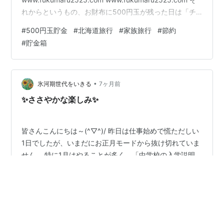
れからというもの、お財布に500円玉が残った日は「チ
ャリン」。 わざわざお釣りで500円玉をもらうように工
#
500円玉貯金
#
北海道旅行
#
家族旅行
#
節約
夫して「チャリン」。 「入れるのは500円玉だけ」 とい
#
貯金箱
う自分ルールを決めて、コツコツと入れてきました。 気
づけば、リビングの片隅でずいぶん年季が入ってしまっ
た貯金箱。 やる気だけは30万円を目指してやってきまし
たが、北海道に行くための貯金なので期限は今、…
•
氷河期世代をいきる
7ヶ月前
✨ささやかな楽しみ✨