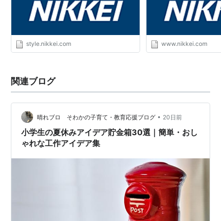
style.nikkei.com
www.nikkei.com
関連ブログ
•
晴れブロ そわかの子育て・教育応援ブログ
20日前
小学生の夏休みアイデア貯金箱30選｜簡単・おし
ゃれな工作アイデア集