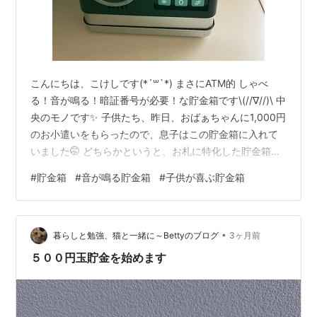
こんにちは、こけしです(*´꒳`*) まさにATM的 しゃべ
る！音が鳴る！暗証番号が必要！な貯金箱です\(//∇//)\ 中
央のモノです✨ 子供たち、昨日、おばぁちゃんに1,000円
のお小遣いをもらったので、息子はこの貯金箱に入れて
いました🤭 どちらかというと、お札に特化した貯金箱だ
と私は思います。 夕飯前に聞きなれない音楽が鳴り始め
#
貯金箱
#
音が鳴る貯金箱
#
子供が喜ぶ貯金箱
たので、なんの音？？？ってみんなでビックリしていた
のですが、まさかの貯金箱からの音でした😂👏 お札を入
れたら、🟢にひかり、立派な音楽が流れます😂 しかも音
•
量も、まぁまぁ大きい😂👏 あ〜ビックリしたぁ〜。 と言
暮らしと勉強、猫と一緒に～Bettyのブログ
3ヶ月前
ったら、 息子が、『もう３回目だよ。』と言っていまし
５００円玉貯金を始めます
た🤭…