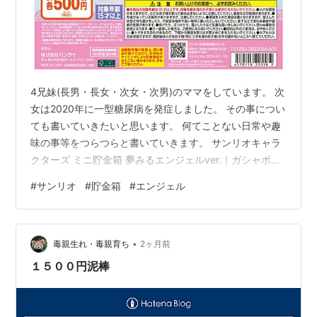
4兄妹(長男・長女・次女・次男)のママをしています。 次
女は2020年に一型糖尿病を発症しました。 その事につい
ても書いていきたいと思います。 何てことない日常や趣
味の事等をつらつらと書いていきます。 サンリオキャラ
クターズ ミニ貯金箱 夢みるエンジェルver.｜ガシャポン
オフィシャルサイト サンリオキャラクターズ ミニ貯金箱
#
サンリオ
#
貯金箱
#
エンジェル
夢みるエンジェルver. 90φビッグカプセルのサンリオキ
ャラクターズミニ貯金箱 第2弾が登場！高級感のあるツ
ヤツヤ仕上げで、置いて飾るだけでも映える可愛さです
•
♡ 発売時期 2026年6月 第4週 価格(税込) 500円 種類数
毒親生れ・毒親育ち
2ヶ月前
全3種 対象年齢 15才以上 ハローキテ…
１５００円泥棒