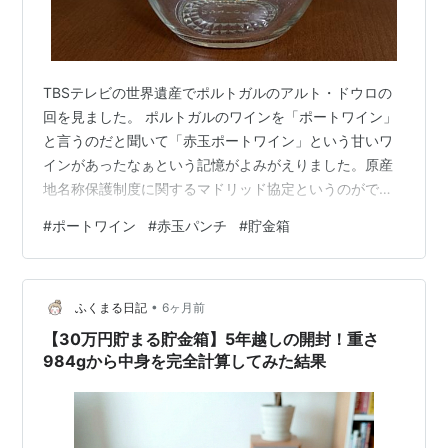
TBSテレビの世界遺産でポルトガルのアルト・ドウロの
回を見ました。 ポルトガルのワインを「ポートワイン」
と言うのだと聞いて「赤玉ポートワイン」という甘いワ
インがあったなぁという記憶がよみがえりました。原産
地名称保護制度に関するマドリッド協定というのができ
て、ポートワインという名称を使えなくなり、昭和48年
#
ポートワイン
#
赤玉パンチ
#
貯金箱
に赤玉ポートワインは赤玉スイートワインになったそう
です。 調べてみると果汁を加えた赤玉パンチという製品
があり、見覚えのある瓶でした。そうでした。甘いワイ
•
ンの記憶は赤玉パンチだったのです。 実家に、母が貯金
ふくまる日記
6ヶ月前
箱として使っていた赤玉パンチの瓶が残っています。瓶
【30万円貯まる貯金箱】5年越しの開封！重さ
底にサントリーと書いてあります。蓋は硬貨…
984gから中身を完全計算してみた結果