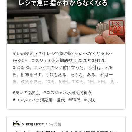
笑いの臨界点 #21 レジで急に指がわからなくなる EX-
FAX-CE｜ロスジェネ氷河期的視点 2026年3月12日
05:35 昼。コンビニのレジ前に立った。 会計は、728
円。財布を出す。小銭もある。たぶん、ある。 私は一
度、硬貨を見た。10円。50円。100円。1円。5円。 見え
ている。見えてはいるのだが、なぜか指が、正解に向か
#
笑いの臨界点
#
ロスジェネ氷河期的視点
わない。 728円。728円である。 頭の中では、100円玉
#
ロスジェネ氷河期第一世代
#
50代
#
小銭
を2枚。10円玉を2枚。5円玉を1枚。1円玉を3枚。そうい
う計算が、一応できている。 だが現場の指先は、まるで
別の部署だった。 なぜか50円玉をつまむ。戻す。今度は
10円玉を2枚取る。そのあと、なぜか5円…
•
y-blog’s room
5ヶ月前