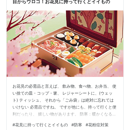
目からウロコ！お花見に持って行くとイイもの
ては 銀行や郵…
お花見の必需品と言えば、 飲み物、食べ物、お弁当、 使
い捨ての皿・コップ・箸、 レジャーシートに、(ウェッ
ト) ティッシュ、 それから「ごみ袋」は絶対に忘れては
いけない 必需品ですね。 ですが他にも、持って行くと便
利だったり、 嬉しい物があります。 防寒：暖かくなるも
の 温かい飲み物・保温ポット 防寒グッズ（カイロ・膝掛
#
花見に持って行くとイイもの
#
防寒
#
花粉症対策
け・防寒着） 野外用ストーブ・ヒーター 花粉症対策をし