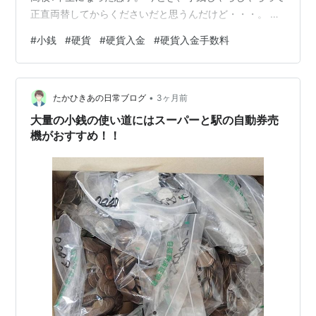
正直両替してからくださいだと思うんだけど・・・。 １
円、５円、１０円玉がメイン。 トータルで2,000円くら
#
小銭
#
硬貨
#
硬貨入金
#
硬貨入金手数料
いありました。 枚数で、150枚くらいだったかな。 もち
ろん、お金なので、ありがたく頂戴しましたが、父、小
銭を出すのがめんどくさいらしい。 特に、レジの人がい
•
る場合、小銭を出すのが嫌みたい。 で、どんどんたまる
たかひきあの日常ブログ
3ヶ月前
ようです。 けど、使わないと減らないし、何より頭の活
大量の小銭の使い道にはスーパーと駅の自動券売
性化にならない。 いろ…
機がおすすめ！！