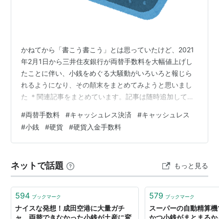
かねてから「書こう書こう」とは思っていたけど、2021
年2月1日から三井住友銀行が両替手数料を大幅値上げし
たことに伴い、小銭をめぐる大騒動がいろいろと報じら
れるようになり、その顛末をまとめてみようと思いまし
た ＊関連記事をまとめています。記事は随時追加してい
きます ＊この記事は未完成（編集途上）ですが、お読み
#
両替手数料
#
キャッシュレス決済
#
キャッシュレス
いただけます キャッシュトレイのイラスト／(c)いらすと
#
小銭
#
硬貨
#
硬貨入金手数料
や ［▲目次メニュー│スマホ用検索窓▼］ ＠＠＠ 【記事
もくじ】小額貨幣について考えてみる 編 みんな、小銭に
困ってる 一円玉といえば…、あのCMとあの歌 お賽銭が
ネットで話題
もっと見る
集まる神社・お寺では？ 賽銭・投げ銭文化、海外では？
「現金払いonl…
594
579
ブックマーク
ブックマーク
ナイスな発想！成田空港に大量ガチ
スーパーの自動精算機
ャ 両替できなかった小銭が土産に変
かつ小銭がまとまるか