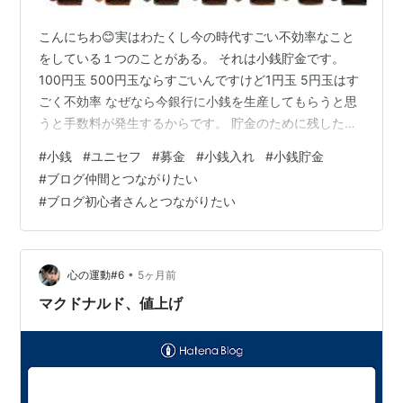
こんにちわ😊実はわたくし今の時代すごい不効率なこと
をしている１つのことがある。 それは小銭貯金です。
100円玉 500円玉ならすごいんですけど1円玉 5円玉はす
ごく不効率 なぜなら今銀行に小銭を生産してもらうと思
うと手数料が発生するからです。 貯金のために残したも
のが手数料で減っちゃうんだなんてすごく効率悪いんで
#
小銭
#
ユニセフ
#
募金
#
小銭入れ
#
小銭貯金
す。 だったら50円だまってすごく使うんですよね。2枚
#
ブログ仲間とつながりたい
で100円になるし自販機でも券売機でもすごく使えるので
#
ブログ初心者さんとつながりたい
10円玉もそうですけどね。10円玉は神社ですよね。（最
近いけていない） 小銭入れ メンズ 財布 コインケース レ
ディース カード コンパクト カードも入る 仕切り 薄い ミ
ニ財布…
•
心の運動#6
5ヶ月前
マクドナルド、値上げ