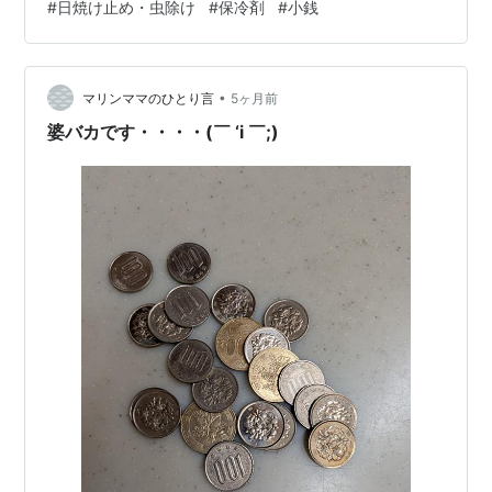
#
日焼け止め・虫除け
#
保冷剤
#
小銭
っかりする 日焼け止め 虫除けグッズ 保冷剤・クーラー
バッグ（ボックス） 折りたたみ簡易チェア 折りたたみ簡
易テーブル ダンボール トイレットペーパー マジックペ
ン 小銭 カメラやスマートフォン、そして三脚 防寒：暖
•
マリンママのひとり言
5ヶ月前
かくなる…
婆バカです・・・・(￣ ‘i ￣;)