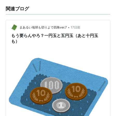
関連ブログ
•
まあるい地球も切りよで四角ver.7
17日前
もう要らんやろ？一円玉と五円玉（あと十円玉
も）