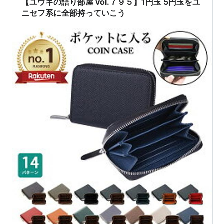
【ユウキの語り部屋 vol.７９５】1円玉 5円玉をユ
ニセフ系に全部持っていこう