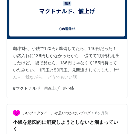
珈琲1杯、小銭で120円♪ 準備してたら、140円だった！
小銭入れに136円しかなかったから、 慌てて1万円札を出
したけど、 後で見たら、136円じゃなくて185円持って
いたみたい。 1円玉と50円玉、見間違えしてました。f^^;
ん～、我ながら、 どうでもいい話！
#
マクドナルド
#
値上げ
#
小銭
•
いいブログタイトルが思いつかないブログ
6ヶ月前
小銭を意図的に消費しようとしないと溜まってい
く