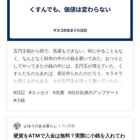
五円玉朝から雨で、洗濯もできない。特にやることもな
く、なんとなく財布の中の小銭を磨いてみた。おつりと
してやってきた小銭の中には、五円玉が増えていた。く
すんだものもあれば、最近作られたのだろう、キラキラ
と輝くものもある。その五円玉を洗って磨いていたら、
昭和36年の五円玉が出てきた。この形の五円玉になって
#
日記
#
エッセイ
#
失業
#
自分自身のアップデート
から何年経つのかは知らないけれど、令和4年のキラキラ
#
小銭
した五円玉も、昭和36年の五円玉も、価値は同じ五円で
ある。当たり前のことなのだけれど、新しいものは何も
しなくても輝いているし、長い年月を経たものは少しく
すんでいる。人間と一緒だな。そんなことを思った。職
•
よゆうのある暮らし
1ヶ月前
探しをしていると、いつの間にか年齢を気にする…
硬貨をATMで入金は無料？実際に小銭を入れてわ