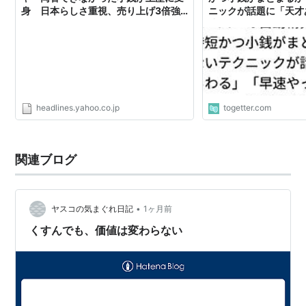
身 日本らしさ重視、売り上げ3倍強
ニックが話題に「天才
（withnews） - Yahoo!ニュース
速やってみよう」→た
headlines.yahoo.co.jp
togetter.com
関連ブログ
•
ヤスコの気まぐれ日記
1ヶ月前
くすんでも、価値は変わらない