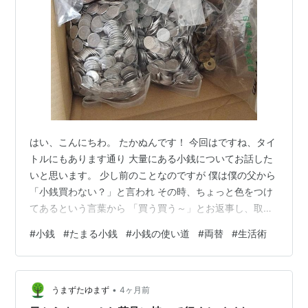
はい、こんにちわ。 たかぬんです！ 今回はですね、タイ
トルにもあります通り 大量にある小銭についてお話した
いと思います。 少し前のことなのですが 僕は僕の父から
「小銭買わない？」と言われ その時、ちょっと色をつけ
てあるという言葉から 「買う買う～」とお返事し、取引
成立いたしました。 その小銭たちをご紹介します。 スポ
#
小銭
#
たまる小銭
#
小銭の使い道
#
両替
#
生活術
ンサーリンク すっごい大量(笑) １円玉、５円玉、１０円
玉、５０円玉 の４種類でこれだけあります(笑) ここまで
あると流石に使い切るまで何年かかるのか…… そんなこ
•
とを考えてしまいますが うちの嫁が色々とやってくれて
うまずたゆまず
4ヶ月前
いました。 まず、小銭の一番手っ取り速い両替方法とし