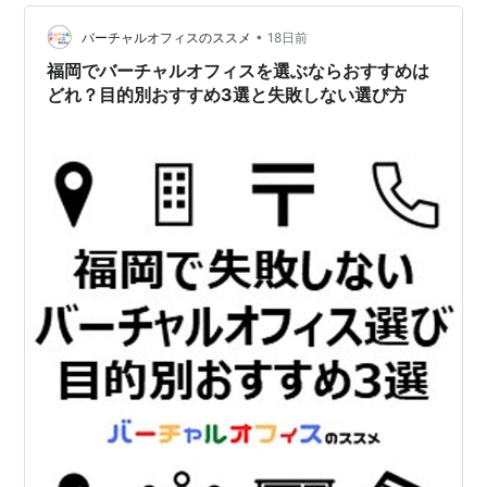
GMOオフィスサポート コスト・機能・信頼性のバランス
が最も良い定番サービス GMOオフィスサポート公式サイ
•
バーチャルオフィスのススメ
18日前
トで料金を見る※迷った場合はまずこ…
福岡でバーチャルオフィスを選ぶならおすすめは
どれ？目的別おすすめ3選と失敗しない選び方