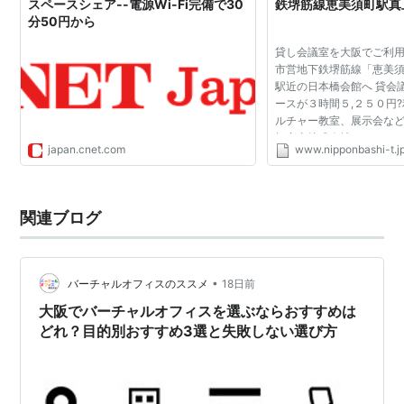
スペースシェア--電源Wi-Fi完備で30
鉄堺筋線恵美須町駅真
分50円から
貸し会議室を大阪でご利
市営地下鉄堺筋線「恵美
駅近の日本橋会館へ 貸会
ースが３時間５,２５０円
ルチャー教室、展示会な
橋商事株式会社 〒556-0
japan.cnet.com
www.nipponbashi-t.j
本橋５丁目１２番９号 日
鉄堺筋線「恵美須...
関連ブログ
•
バーチャルオフィスのススメ
18日前
大阪でバーチャルオフィスを選ぶならおすすめは
どれ？目的別おすすめ3選と失敗しない選び方