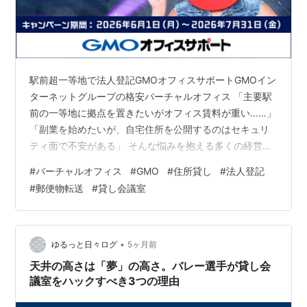
駅前超一等地で法人登記GMOオフィスサポートGMOイン
ターネットグループの格安バーチャルオフィス 「主要駅
前の一等地に拠点を置きたいがオフィス賃料が重い……」
「副業を始めたいが、自宅住所を公開するのはセキュリ
ティ面で不安がある」 そんな悩みを抱える多くの経営者
や起業家に選ばれているのが、東証プライム上場のGMO
#
バーチャルオフィス
#
GMO
#
住所貸し
#
法人登記
インターネットグループが運営するバーチャルオフィス
#
郵便物転送
#
貸し会議室
GMOオフィスサポートオフィスです。 バーチャルオフィ
スは価格競争が熾烈ですが、その中でもGMOオフィスサ
ポートは「初期費用・保証料0円」「150gまでの郵便転
送料0円」という、他社を圧倒するコストパフォーマンス
•
ゆるっと日々ログ
5ヶ月前
を実現しています。 本記事…
天井の高さは「夢」の高さ。バレー選手が貸し会
議室をハックすべき3つの理由