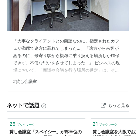
参考２＞貸会議室に関する「はてな」
http://www.hatena.ne.jp/1108801336
「大事なクライアントとの商談なのに、指定されたカフ
ェが満席で途方に暮れてしまった…」「遠方から来客が
あるのに、最寄り駅から複雑に乗り換える場所しか確保
できず、不便な思いをさせてしまった…」 ビジネスの現
場において、「商談や会議を行う場所の選定」は、その
まま企業の信用や契約の成否を左右する極めて重要な要
#
貸し会議室
素です。どれだけ魅力的な提案を用意していても、アク
セスが不便だったり、騒がしくて機密情報が漏洩しそう
な環境であったりすれば、来客者に不快感を与え、第一
ネットで話題
もっと見る
印象で大きな損失を被ることになります。 そこでおすす
めなのが、【複数路線が使える駅近の貸し会議室】の活
用です。主要ターミナル駅から直結、あるいは徒歩…
26
21
ブックマーク
ブックマーク
貸し会議室「スペイシー」が席単位の
貸し会議室を大阪でお