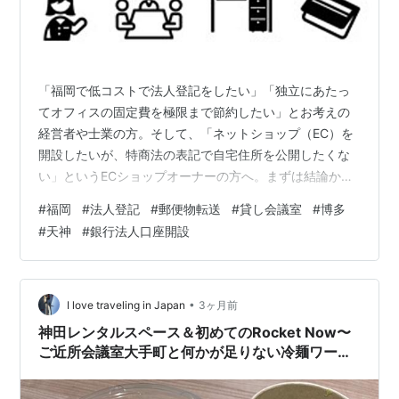
「福岡で低コストで法人登記をしたい」「独立にあたっ
てオフィスの固定費を極限まで節約したい」とお考えの
経営者や士業の方。そして、「ネットショップ（EC）を
開設したいが、特商法の表記で自宅住所を公開したくな
い」というECショップオーナーの方へ。まずは結論か
ら。福岡（博多や天神など）のバーチャルオフィスは数
#
福岡
#
法人登記
#
郵便物転送
#
貸し会議室
#
博多
多くのサービスが存在しますが、専門家が目的別に比較
#
天神
#
銀行法人口座開設
分析すると、おすすめは次の通りになります。迷った方
は、まずこの中から選べば失敗しません 🎯 結論：あなた
に最もおすすめ 🥇 GMOオフィスサポート コスト・機
能・信頼性のバランスが最も良い定番サービス GMOオフ
•
I love traveling in Japan
3ヶ月前
ィスサポート公式サイトで料金を見る※…
神田レンタルスペース＆初めてのRocket Now〜
ご近所会議室大手町と何かが足りない冷麺ワーク
ス