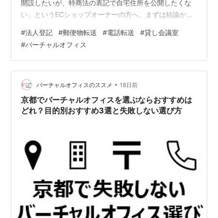
開設したいが、特商法の表記で自宅住所を公開したくな
い」というECショップオーナーの方へ。まずは結論か
ら。大阪（梅田・心斎橋・難波など）のバーチャルオフ
#
法人登記
#
郵便物転送
#
電話転送
#
貸し会議室
ィスは数多くのサービスが存在しますが、専門家が目的
#
バーチャルオフィス
別に比較分析すると、おすすめは次の通りになります。
迷った方は、まずこの中から選べば失敗しません 🎯 結
論：あなたに最もおすすめ 🥇 レゾナンス コスト・機
能・信頼性のバランスが最も良い定番サービス レゾナン
•
バーチャルオフィスのススメ
18日前
ス公式サイトで料金を見る※迷った場合はまず…
京都でバーチャルオフィスを選ぶならおすすめは
どれ？目的別おすすめ3選と失敗しない選び方