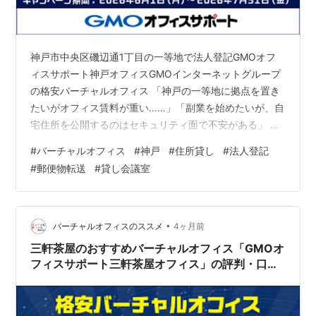
神戸市中央区磯辺通1丁目の一等地で法人登記GMOオフ
ィスサポート神戸オフィスGMOインターネットグループ
の格安バーチャルオフィス 「神戸の一等地に拠点を置き
たいがオフィス賃料が重い……」「副業を始めたいが、自
宅住所を公開するのはセキュリティ面で不安がある」 そ
んな悩みを抱える多くの経営者や起業家に選ばれている
#
バーチャルオフィス
#
神戸
#
住所貸し
#
法人登記
のが、東証プライム上場のGMOインターネットグループ
#
郵便物転送
#
貸し会議室
が運営するバーチャルオフィスGMOオフィスサポート神
戸オフィスです。 バーチャルオフィスは価格競争が熾烈
ですが、その中でもGMOオフィスサポートは「初期費
用・保証料0円」「150gまでの郵便転送料0円」という、
•
バーチャルオフィスのススメ
4ヶ月前
他社を圧倒するコストパフォー…
三軒茶屋のおすすめバーチャルオフィス「GMOオ
フィスサポート三軒茶屋オフィス」の評判・口コ
ミ｜契約前の注意点と意思決定のポイント