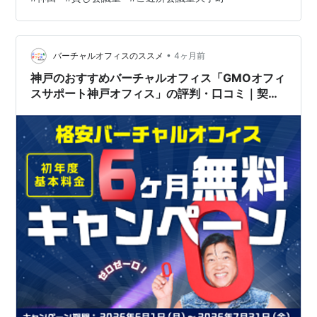
も3つほどレンタルスペースを運営しているようです 10
人だと定員一杯ではありますが4人と6人に分かれてのグ
ループワークでも割といけます。午前中のプログラムを
•
終えたところで… Rocket Nowが届きました レモン冷麺
バーチャルオフィスのススメ
4ヶ月前
（1480円）とミニサラダ（480円）を…
神戸のおすすめバーチャルオフィス「GMOオフィ
スサポート神戸オフィス」の評判・口コミ｜契約
前の注意点と意思決定のポイント