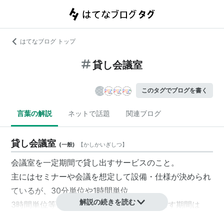
はてなブログ トップ
貸し会議室
このタグでブログを書く
言葉の解説
ネットで話題
関連ブログ
貸し会議室
(
一般
)
【
かしかいぎしつ
】
会議室を一定期間で貸し出すサービスのこと。
主にはセミナーや会議を想定して設備・仕様が決められ
ているが、30分単位や1時間単位、
解説の続きを読む
3時間単位等、サービす主体によって借し出す期間は
様々な上、利用できる人数も4,5人〜300人