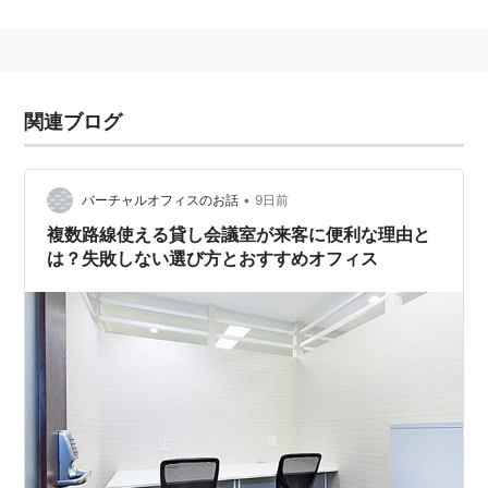
程度まで、多岐にわたる。
インターネットの有無等、設備環境も含めて、利用時に
検討しておく必要がある。
関連ブログ
参考１＞貸し会議室の探し方。
貸し会議室を探すには貸し会議室のポータルサイトが
•
バーチャルオフィスのお話
9日前
便利。
複数路線使える貸し会議室が来客に便利な理由と
貸し会議室のポータルサイトをいくつか紹介する
は？失敗しない選び方とおすすめオフィス
・会議室ドットコム
http://www.kaigishitu.com/
・マイコム 会議室リサーチ
http://www.osk.mycom.co.jp/kaigi_db/index.html
・貸し会議室センター
http://www.kaigishitu.jp/