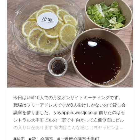
今日はUnit10人での月次オンサイトミーティングです。
職場はフリーアドレスですが8人掛けしかないので貸し会
議室を借りました。 yoyappin.westjr.co.jp 借りたのはセ
ントラル大手町ビルの一室です 向かって左側側面にビル
の入り口があります 室内はこんな感じ（ヨヤッピンより
引用） 室内には次回割引のQRコードがありました 他に
#
神田
#
貸し会議室
#
ご近所会議室大手町