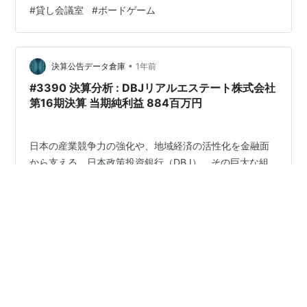
タベース」。 公式はこちら https://www.instabase.jp/
#
貸し会議室
#
ボードゲーム
レンタルスペースの利用者と掲載者をマッチングさせる
プラットフォームサービス会社だそうです。 決めた背景
は場所もありますが、やっぱり利用料金。 こちらのよう
•
な部屋が４時間４４００円（４人利用なら一人１１００
決算公告データ倉庫
1年前
円）で借りれます。 他の貸し会議室も比較しましたが、
#3390 決算分析 : DBJリアルエステート株式会社
こ…
第16期決算 当期純利益 884百万円
日本の産業競争力の強化や、地域経済の活性化を金融面
から支える、日本政策投資銀行（DBJ）。その巨大な組