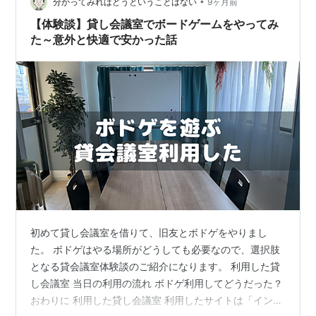
•
室」という名の密室こそが、バレー選手の隠れ家（アジ
分かってみればどうということはない
9ヶ月前
ト）になり得るということを。 なぜ、会議室にバレー選
【体験談】貸し会議室でボードゲームをやってみ
手が降臨するのか？ 一般的に「貸し会議室…
た～意外と快適で安かった話
初めて貸し会議室を借りて、旧友とボドゲをやりまし
た。 ボドゲはやる場所がどうしても必要なので、選択肢
となる貸会議室体験談のご紹介になります。 利用した貸
し会議室 当日の利用の流れ ボドゲ利用してどうだった？
おわりに 利用した貸し会議室 利用したサイトは「インス