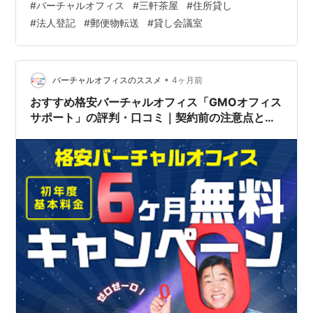
#
バーチャルオフィス
#
三軒茶屋
#
住所貸し
ているのが、東証プライム上場のGMOインターネットグ
#
法人登記
#
郵便物転送
#
貸し会議室
ループが運営するバーチャルオフィスGMOオフィスサポ
ート三軒茶屋オフィスです。 バーチャルオフィスは価格
競争が熾烈ですが、その中でもGMOオフィスサポートは
「初期費用・保証料0円」「150gまでの郵便転送料0円」
•
バーチャルオフィスのススメ
4ヶ月前
という、他社を圧倒するコスト…
おすすめ格安バーチャルオフィス「GMOオフィス
サポート」の評判・口コミ｜契約前の注意点と意
思決定のポイント