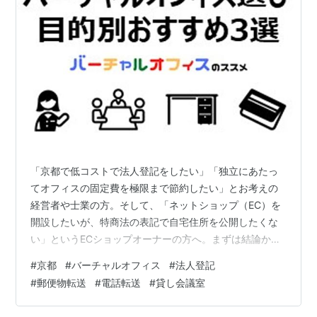
「京都で低コストで法人登記をしたい」「独立にあたっ
てオフィスの固定費を極限まで節約したい」とお考えの
経営者や士業の方。そして、「ネットショップ（EC）を
開設したいが、特商法の表記で自宅住所を公開したくな
い」というECショップオーナーの方へ。まずは結論か
ら。京都のバーチャルオフィスは数多くのサービスが存
#
京都
#
バーチャルオフィス
#
法人登記
在しますが、専門家が目的別に比較分析すると、おすす
#
郵便物転送
#
電話転送
#
貸し会議室
めは次の通りになります。迷った方は、まずこの中から
選べば失敗しません 🎯 結論：あなたに最もおすすめ 🥇