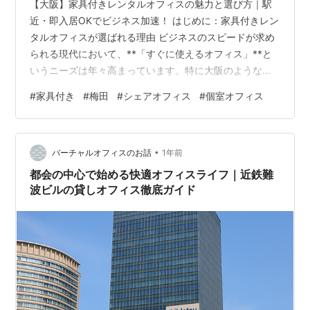
【大阪】家具付きレンタルオフィスの魅力と選び方｜駅
近・即入居OKでビジネス加速！ はじめに：家具付きレン
タルオフィスが選ばれる理由 ビジネスのスピードが求め
られる現代において、**「すぐに使えるオフィス」**と
いうニーズは年々高まっています。特に大阪のようなビ
ジネスの中心地では、「家具付き」のレンタルオフィス
#
家具付き
#
梅田
#
シェアオフィス
#
個室オフィス
に注目が集まっています。 「デスクや椅子を自分で買う
手間は省きたい」「会社登記できる住所がすぐに欲し
い」「大阪駅近くでクライアントを迎えられる場所が必
•
要」 このようなニーズに応えてくれるのが、家具付きレ
バーチャルオフィスのお話
1年前
ンタルオフィス。本記事では、大阪でおすすめの家具付
都会の中心で始める快適オフィスライフ｜近鉄難
きレンタルオフィスを徹底解説。さらに、…
波ビルの貸しオフィス徹底ガイド