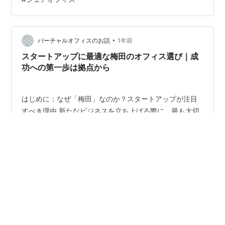
力を徹底解説していきます。これから大阪で起業・事業
拠点の拡大・支店設置を考えている方にとって、見逃せ
ない情報を盛り込みました。 アクセス性で圧倒的優位｜
どこへ行くにも便利な立地 難波駅徒歩1分のインパクト
•
バーチャルオフィスのお話
1年前
まず特筆すべきはアクセスの良さ。近鉄難波…
スタートアップに最適な梅田のオフィス選び｜成
功への第一歩は拠点から
はじめに：なぜ「梅田」なのか？スタートアップが注目
すべき理由 新たなビジネスを立ち上げる際に、最も大切
なことのひとつが**「どこで始めるか」**という立地の
選択です。中でも「梅田」は、スタートアップやベンチ
ャー企業にとって非常に魅力的なエリアとして近年ます
ます注目されています。 大阪の中心地である梅田は、交
#
スタートアップ
#
梅田
#
大阪
#
シェアオフィス
通利便性の高さ、豊富なビジネスリソース、洗練された
街の雰囲気が三拍子揃った場所。ビジネスシーンでの信
頼性も高く、銀行・証券・大手企業本社が立ち並ぶエリ
•
アにオフィスを構えることは、スタートアップにとって
バーチャルオフィスのススメ
1年前
大きなアドバンテージとなります。 また、梅田にはシェ
有楽町駅前の高級バーチャルオフィス・レンタル