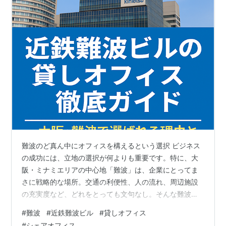
難波のど真ん中にオフィスを構えるという選択 ビジネス
の成功には、立地の選択が何よりも重要です。特に、大
阪・ミナミエリアの中心地「難波」は、企業にとってま
さに戦略的な場所。交通の利便性、人の流れ、周辺施設
の充実度など、どれをとっても文句なし。そんな難波の
象徴的なオフィスビルの一つが「近鉄難波ビル」です。
#
難波
#
近鉄難波ビル
#
貸しオフィス
本記事では、この近鉄難波ビルにある貸しオフィスの魅
#
シェアオフィス