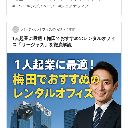
たします。起業のビジネス拠点はもちろん、企業の本
#
コワーキングスペース
#
シェアオフィス
社、支店、サテライトオフィスにも活用いただけます。
ぜひ、ご活用ください。 この記事でわかること 執筆者
バーチャルオフィス・レンタルオフィス・コワーキング
スペースの基礎知識 バーチャルオフィス レンタルオフィ
•
バーチャルオフィスのお話
1年前
ス コワーキングスペース 港区におけるバ…
1人起業に最適！梅田でおすすめのレンタルオフィ
ス「リージャス」を徹底解説