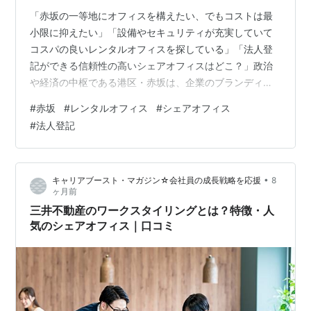
「赤坂の一等地にオフィスを構えたい、でもコストは最
小限に抑えたい」「設備やセキュリティが充実していて
コスパの良いレンタルオフィスを探している」「法人登
記ができる信頼性の高いシェアオフィスはどこ？」政治
や経済の中枢である港区・赤坂は、企業のブランディン
グにおいて最強の立地です。しかし、実店舗のオフィス
#
赤坂
#
レンタルオフィス
#
シェアオフィス
を借りるとなれば月数十万円の固定費がかかることもあ
#
法人登記
ります。この記事を読めば、登記住所のパフォーマンス
を落とすことなく、最短3日で赤坂にリーズナブルな価格
でオフィスを構える手順がわかります。ぜひ、最後まで
•
キャリアブースト・マガジン☆会社員の成長戦略を応援
8
ご覧ください。 執筆者 赤坂でレンタルオフィス・シェア
ヶ月前
オフィスを選ぶ戦略的チェックポイント赤 赤坂…
三井不動産のワークスタイリングとは？特徴・人
気のシェアオフィス｜口コミ