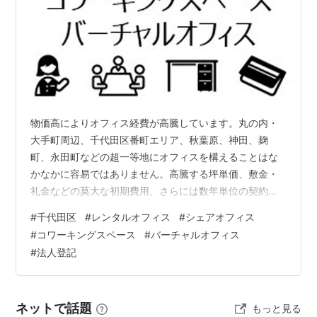
物価高によりオフィス経費が高騰しています。丸の内・
大手町周辺、千代田区番町エリア、秋葉原、神田、麹
町、永田町などの超一等地にオフィスを構えることはな
かなかに容易ではありません。高騰する坪単価、敷金・
礼金などの莫大な初期費用、さらには数年単位の契約縛
りなど、多くの経営者にとって高い障壁が立ちはだかり
#
千代田区
#
レンタルオフィス
#
シェアオフィス
ます。しかし、レンタルオフィス、コワーキングスペー
#
コワーキングスペース
#
バーチャルオフィス
ス、バーチャルオフィスを戦略的に活用すれば、費用を
#
法人登記
最小限に抑えながら、パシフィックセンチュリープレイ
スや大手町ビルヂングといった、誰もが知るランドマー
クの住所や施設を、自社の拠点として利用することが可
ネットで話題
もっと見る
能になります。 この記事では、新規事業の立ち上げ、