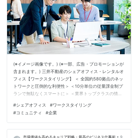
(※イメージ画像です。) (※一部、広告・プロモーションが
含まれます。) 三井不動産のシェアオフィス・レンタルオ
フィス【ワークスタイリング】 ＜ 全国約580拠点のネッ
トワークと圧倒的な利便性＞ ＜10分単位の従量課金制プ
ランで無駄なくスマートに＞ ＜業界トップクラスの情報
セキュリティ体制＞ ＜1000社の会員企業をつなぐコミュ
#
シェアオフィス
#
ワークスタイリング
ニティサービス＞ ＜充実の貸出備品と無料のお菓子・ド
#
コミュニティ
#
企業
リンクサービス＞ ＜三井不動産のワークスタイリングの
まとめ＞ 【免責事項】 働き方改革が進む現代において、
三井不動産のワークスタイリングは、ビジネスパーソン
•
市場価値を高めるキャリア戦略・最高のビジネス仕事術
9
の新しい働き方を支える画期的なサービスとして注目を