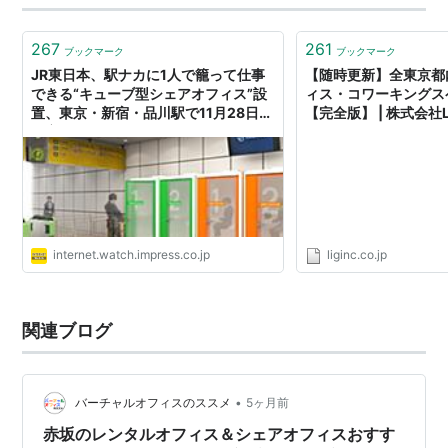
サ…
267
261
ブックマーク
ブックマーク
JR東日本、駅ナカに1人で籠って仕事
【随時更新】全東京都
できる“キューブ型シェアオフィス”設
ィス・コワーキングス
置、東京・新宿・品川駅で11月28日よ
【完全版】 | 株式会社L
り実験提供
internet.watch.impress.co.jp
liginc.co.jp
関連ブログ
•
バーチャルオフィスのススメ
5ヶ月前
赤坂のレンタルオフィス＆シェアオフィスおすす