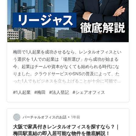
梅田で1人起業を成功させるなら、レンタルオフィスとい
う選択を 1人での起業は「場所選び」から成功が始まる
今、起業はチームや資本がなくても始められる時代にな
りました。クラウドサービスやSNSの普及によって、た
った1人でもビジネスを立ち上げることが十分に可能で
す。しかし、「どこで働くか」は、その後のビジネスの
#
1人起業
#
梅田
#
法人登記
#
シェアオフィス
展開や信用度に大きく影響する重要な要素です。 自宅で
起業をスタートする方も少なくありませんが、次のよう
な悩みが出てくることがあります。 顧客との打ち合わせ
•
ができる場所がない 家では集中力が続かない 郵便物や法
バーチャルオフィスのお話
1年前
人登記の住所に自宅を使うのが不安 仕事とプライベート
大阪で家具付きレンタルオフィスを探すなら？｜
の切り替えが難しい こうした問題…
梅田駅直結の即入居可能な物件を徹底解説！