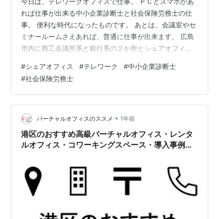
今日は、テレワークオフィスで仕事。 ＰＣとスマホがあ
れば仕事が出来る中小企業診断士と社会保険労務士の仕
事。 便利な時代になったものです。 あとは、会議室やセ
ミナールームさえあれば、普通に仕事が出来ます。 広島
市内に商工会議所系と銀行系の２か所とシェアオフィス
会員契約しています。 窓際の席・・・景色も、なかなか
#
シェアオフィス
#
テレワーク
#
中小企業診断士
です。 暑い日は、エアコンの効いたシェアオフィスに避
#
社会保険労務士
難します。 涼しい！ 初期投資・イニシャルコストを抑
え、固定費を削減するために、とても便利なシェアオフ
ィスです。 中心部に事務所を借りると年間コストは２２
０万円程度、シェアオフィスだと５分の１ですみます。
•
バーチャルオフィスのススメ
1年前
ＷｉＦｉもあり、コピーサービス、…
港区のおすすめ高級バーチャルオフィス・レンタ
ルオフィス・コワーキングスペース・導入事例・
クチコミ