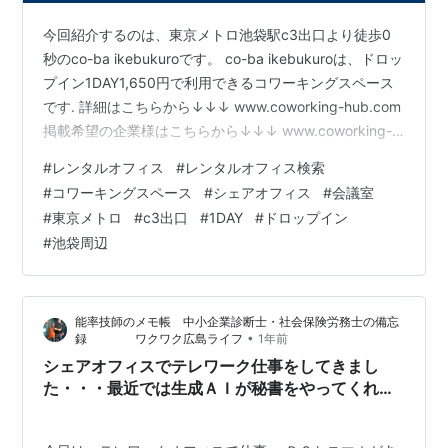
今回紹介するのは、東京メトロ池袋駅c3出口より徒歩0
秒のco-ba ikebukuroです。 co-ba ikebukuroは、ドロッ
プイン1DAY1,650円で利用できるコワーキングスペース
です. 詳細はこちらから↓↓↓ www.coworking-hub.com
掲載希望の企業様はこちらから↓↓↓ www.coworking-
hub.com 池袋駅周辺はこちらから↓↓↓
#
レンタルオフィス
#
レンタルオフィス検索
www.coworking-hub.com
#
コワーキングスペース
#
シェアオフィス
#
会議室
#
東京メトロ
#
c3出口
#
1DAY
#
ドロップイン
#
池袋周辺
能率技師のメモ帳 中小企業診断士・社会保険労務士の備忘
•
録 ワクワク広島ライフ
1年前
シェアオフィスでテレワーク仕事をしてきまし
た・・・最近では生成ＡＩが秘書をやってくれ、
仕事の生産性が爆上がりです