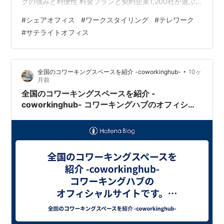
クの強みと利便性 料金プランと契約企業1,200社が選ぶ
理由 会員30万人以上が実感する実際の利用シーン 今後
#
シェアオフィス
#
ワークスタイリング
#
テレワーク
の展開と未来の働き方への貢献 三井不動産のワークスタ
#
サテライトオフィス
イリングのまとめ 【免責事項】 三井不動産が展開するワ
ークスタイリングは、全国約580拠点を誇る日本最大級
のフレキシブルオフィスサービスです。契約企業数は約
•
全国のコワーキングスペースを紹介 -coworkinghub-
10ヶ
1,200社、会員数は30万人以上に達し、働き方改革を支
月前
える重要な…
全国のコワーキングスペースを紹介 -
coworkinghub- コワーキングハブのオフィシャ
ルサイトです。コワーキングハブは全国のコワー
キングスペースを紹介しているWEBサイトです。